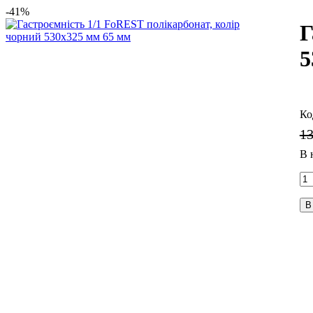
-41%
Г
5
1
В