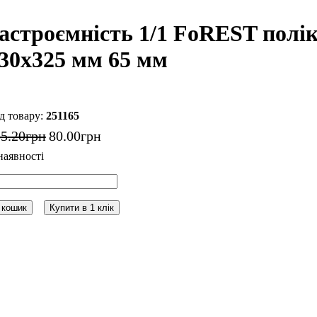
астроємність 1/1 FoREST полік
30x325 мм 65 мм
251165
35
.
20
грн
80
.
00
грн
 кошик
Купити в 1 клік