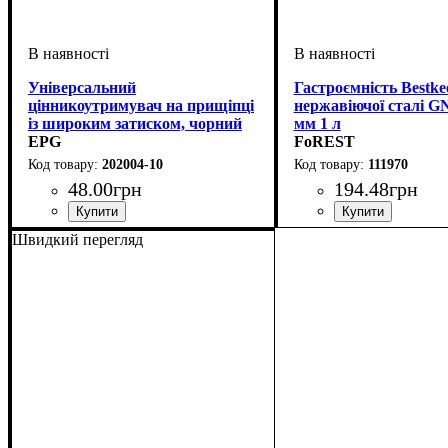
Універсальний
Гастроємність Bestke
цінникоутримувач на прищіпці
нержавіючої сталі GN
із широким затиском, чорний
мм 1 л
EPG
FoREST
202004-10
111970
48
.
00
грн
194
.
48
грн
Швидкий перегляд