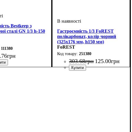
ість Bestkeep з
ої сталі GN 1/3 h-150
Гастроємність 1/3 FoREST
полікарбонат, колір чорний
(325х176 мм, h150 мм)
FoREST
111380
251380
.
76
грн
303
.
68
грн
125
.
00
грн