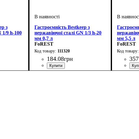
ep з
Гастроємність Bestkeep з
Гастроємн
 1/9 h-100
нержавіючої сталі GN 1/3 h-20
нержавіюч
мм 0,7 л
мм 5,5 л
FoREST
FoREST
111320
184
.
08
грн
357