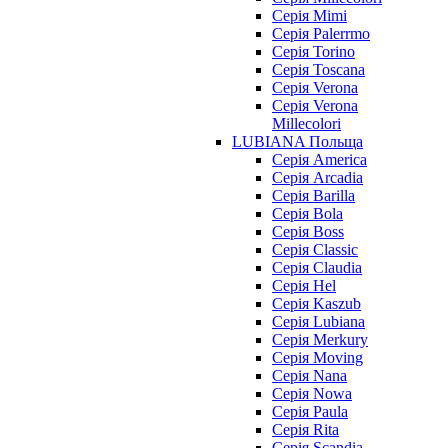
Серія Mimi
Серія Palerrmo
Серія Torino
Серія Toscana
Серія Verona
Серія Verona
Millecolori
LUBIANA Польща
Серія America
Серія Arcadia
Серія Barilla
Серія Bola
Серія Boss
Серія Classic
Серія Claudia
Серія Hel
Серія Kaszub
Серія Lubiana
Серія Merkury
Серія Moving
Серія Nana
Серія Nowa
Серія Paula
Серія Rita
Серія Scandia