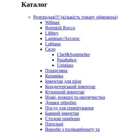
Каталог
Розпродаж!!! (кількість товару обмежена)
Wilmax
Bormioli Rocco
Libbey
Luminarc/Arcoroc
Lubiana
Скло
Chef&Sommelier
Pasabahce
Uniglass
Порцеляна
Кераміка
Інвентар для піци
Кондитерський інвентар
Кухонний інвентар
Ножі, ножиці та овочечистки
Дошки обробні
Посуд для сервірування
Барний інвентар
Столові прибори
Пательні
Вироби з полікарбонату та