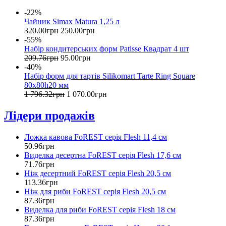
-22%
Чайник Simax Matura 1,25 л
320
.
00
грн
250
.
00
грн
-55%
Набір кондитерських форм Patisse Квадрат 4 шт
209
.
76
грн
95
.
00
грн
-40%
Набір форм для тартів Silikomart Tarte Ring Square
80х80h20 мм
1 796
.
32
грн
1 070
.
00
грн
Лідери продажів
Ложка кавова FoREST серія Flesh 11,4 см
50
.
96
грн
Виделка десертна FoREST серія Flesh 17,6 см
71
.
76
грн
Ніж десертний FoREST серія Flesh 20,5 см
113
.
36
грн
Ніж для риби FoREST серія Flesh 20,5 см
87
.
36
грн
Виделка для риби FoREST серія Flesh 18 см
87
.
36
грн