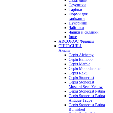
Салатники
Соусники
Тарілки
Форми для
запікання
Цукорниці
Чайники
Чашки й склянки
Інше
ARCOROC Франція
CHURCHILL
Англія
Серія Alchemy
Серія Bamboo
Серія Marble
Серія Monochrome
Серія Raku
Серія Stonecast
Серія Stonecast
Mustard Seed Yellow
Серія Stonecast Patina
Серія Stonecast Patina
Antique Taupe
Серія Stonecast Patina
Burnished