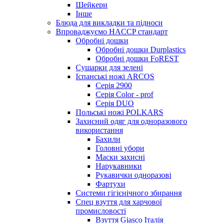
Шейкери
Інше
Блюда для викладки та підноси
Впроваджуємо HACCP стандарт
Обробні дошки
Обробні дошки Durplastics
Обробні дошки FoREST
Сушарки для зелені
Іспанські ножі ARCOS
Серія 2900
Серія Color - prof
Серія DUO
Польські ножі POLKARS
Захисний одяг для одноразового
використання
Бахили
Головні убори
Маски захисні
Нарукавники
Рукавички одноразові
Фартухи
Системи гігієнічного збирання
Спец взуття для харчової
промисловості
Взуття Giasco Італія