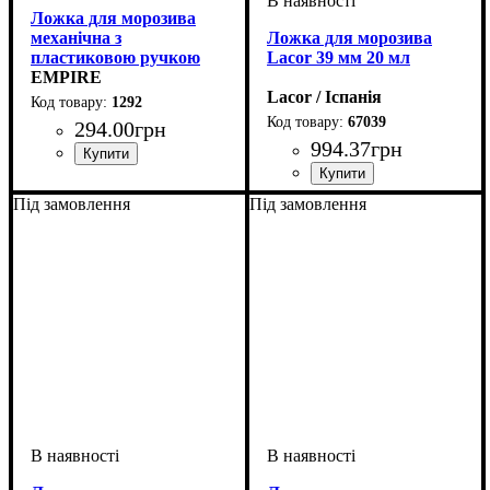
Ложка для морозива
механічна з
Ложка для морозива
пластиковою ручкою
Lacor 39 мм 20 мл
Empire Ø 6 см
EMPIRE
Lacor / Іспанія
1292
67039
294
.
00
грн
994
.
37
грн
Під замовлення
Під замовлення