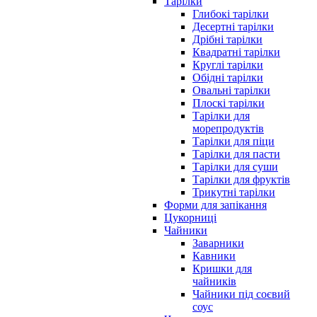
Тарілки
Глибокі тарілки
Десертні тарілки
Дрібні тарілки
Квадратні тарілки
Круглі тарілки
Обідні тарілки
Овальні тарілки
Плоскі тарілки
Тарілки для
морепродуктів
Тарілки для піци
Тарілки для пасти
Тарілки для суши
Тарілки для фруктів
Трикутні тарілки
Форми для запікання
Цукорниці
Чайники
Заварники
Кавники
Кришки для
чайників
Чайники під соєвий
соус