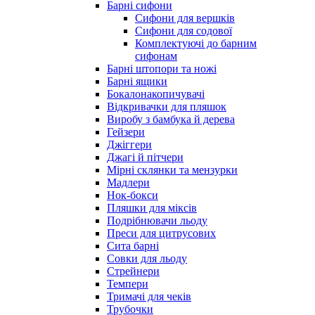
Барні сифони
Сифони для вершків
Сифони для содової
Комплектуючі до барним
сифонам
Барні штопори та ножі
Барні ящики
Бокалонакопичувачі
Відкривачки для пляшок
Виробу з бамбука й дерева
Гейзери
Джіггери
Джагі й пітчери
Мірні склянки та мензурки
Мадлери
Нок-бокси
Пляшки для міксів
Подрібнювачи льоду
Преси для цитрусових
Сита барні
Совки для льоду
Стрейнери
Темпери
Тримачі для чеків
Трубочки