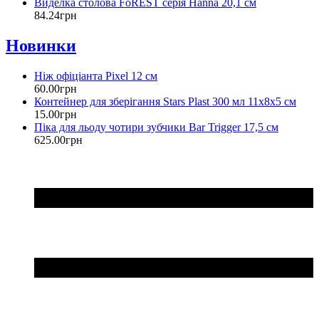
Виделка столова FoREST серія Hanna 20,1 см
84
.
24
грн
Новинки
Ніж офіціанта Pixel 12 см
60
.
00
грн
Контейнер для зберігання Stars Plast 300 мл 11х8х5 см
15
.
00
грн
Піка для льоду чотири зубчики Bar Trigger 17,5 см
625
.
00
грн