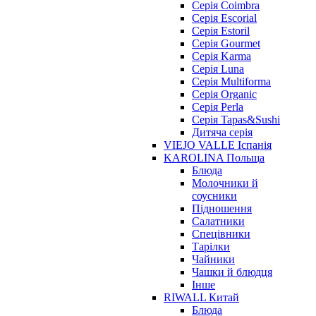
Серія Coimbra
Серія Escorial
Серія Estoril
Серія Gourmet
Серія Karma
Серія Luna
Серія Multiforma
Серія Organic
Серія Perla
Серія Tapas&Sushi
Дитяча серія
VIEJO VALLE Іспанія
KAROLINA Польща
Блюда
Молочники й
соусники
Підношення
Салатники
Спецівники
Тарілки
Чайники
Чашки й блюдця
Інше
RIWALL Китай
Блюда