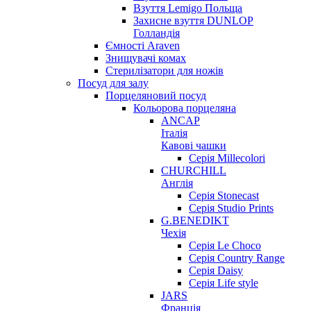
Взуття Lemigo Польща
Захисне взуття DUNLOP
Голландія
Ємності Araven
Знищувачі комах
Стерилізатори для ножів
Посуд для залу
Порцеляновий посуд
Кольорова порцеляна
ANCAP
Італія
Кавові чашки
Серія Millecolori
CHURCHILL
Англія
Серія Stonecast
Серія Studio Prints
G.BENEDIKT
Чехія
Cерія Le Choco
Серія Country Range
Серія Daisy
Серія Life style
JARS
Франція