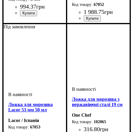
67052
994
.
37
грн
1 988
.
75
грн
Під замовлення
Ложка для морозива з
Ложка для морозива
нержавіючої сталі 19 см
Lacor 53 мм 50 мл
One Chef
Lacor / Іспанія
102065
67053
316
.
80
грн