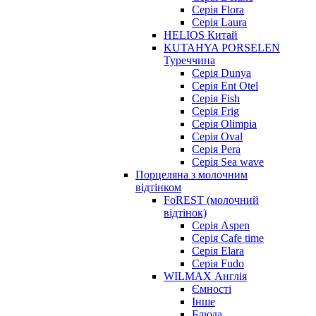
Серія Flora
Серія Laura
HELIOS Китай
KUTAHYA PORSELEN
Туреччина
Серія Dunya
Серія Ent Otel
Серія Fish
Серія Frig
Серія Olimpia
Серія Oval
Серія Pera
Серія Sea wave
Порцеляна з молочним
відтінком
FoREST (молочний
відтінок)
Серія Aspen
Серія Cafe time
Серія Elara
Серія Fudo
WILMAX Англія
Ємності
Інше
Блюда