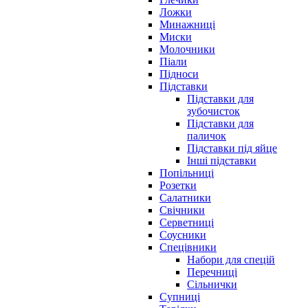
Ложки
Минажниці
Миски
Молочники
Піали
Підноси
Підставки
Підставки для
зубочисток
Підставки для
паличок
Підставки під яйце
Інші підставки
Попільниці
Розетки
Салатники
Свічники
Серветниці
Соусники
Спецівники
Набори для спецій
Перечниці
Сільнички
Супниці