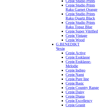
Серія Studio Prints
Серія Studio Prints
Raku Garnet Orange
Серія Studio Prints
Raku Quartz Black
Серія Studio Prints
Raku Topaz Blue
Серія Super Vitrified
Серія Vintage
Серія Wood
G.BENEDIKT
Чехія
Cерія Active
Cерія Essklasse
Cерія Essklasse-
Melodie
Cерія Indigo
Cерія Nami
Cерія Pure line
Серія Basic
Серія Country Range
Серія Daisy
Серія Diana
Серія Excellency
Серія Granit