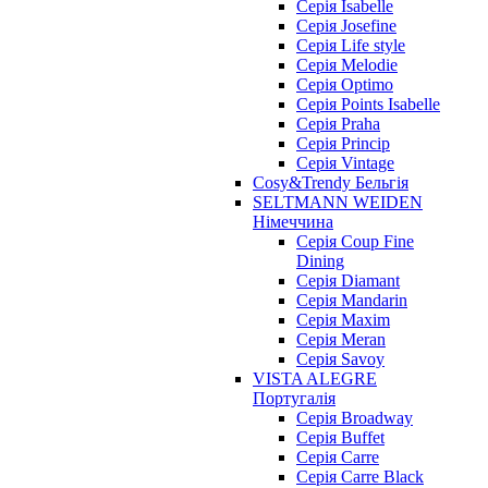
Серія Isabelle
Серія Josefine
Серія Life style
Серія Melodie
Серія Optimo
Серія Points Isabelle
Серія Praha
Серія Princip
Серія Vintage
Cosy&Trendy Бельгія
SELTMANN WEIDEN
Німеччина
Cерія Coup Fine
Dining
Cерія Diamant
Cерія Mandarin
Cерія Maxim
Серія Meran
Серія Savoy
VISTA ALEGRE
Португалія
Серія Broadway
Серія Buffet
Серія Carre
Серія Carre Black