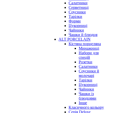
Салатники
Серветниці
Соусники
Тарілки
Форми
Цукорниці
Чайники
Чашки й блюдця
ALT PORCELAIN
Кістяна порцеляна
Минажниці
Набори для
спецій
Розетки
Салатники
Соусники й
молочарі
Тарілки
Цукорниці
Чайники
Чашки із
блюдцями
Інше
Класичного кольору
Серія Deluxe