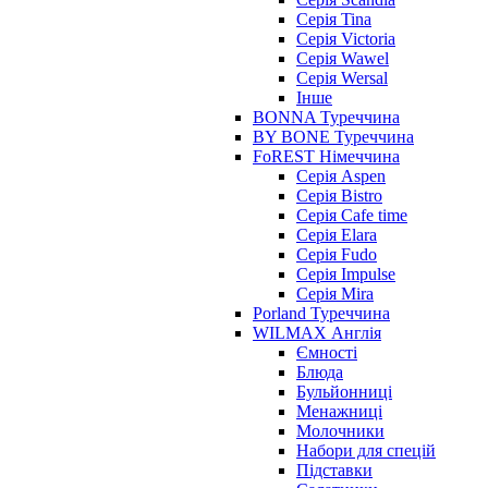
Серія Tina
Серія Victoria
Серія Wawel
Серія Wersal
Інше
BONNA Туреччина
BY BONE Туреччина
FoREST Німеччина
Серія Aspen
Серія Bistro
Серія Cafe time
Серія Elara
Серія Fudo
Серія Impulse
Серія Mira
Porland Туреччина
WILMAX Англія
Ємності
Блюда
Бульйонниці
Менажниці
Молочники
Набори для спецій
Підставки