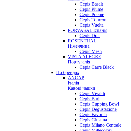
Серія Basalt
Серія Plume
Серія Poeme
Серія Tourron
Серія Vuelta
PORVASAL Іспанія
Серія Dots
ROSENTHAL
Німеччина
Серія Mesh
VISTA ALEGRE
Португалія
Серія Carre Black
По брендах
ANCAP
Італія
Кавові чашки
Cерія Vivaldi
Серія Bari
Серія Cupping Bowl
Серія Degustazione
Серія Favorita
Серія Giustina
Серія Milano Centrale
Серія Millecolori