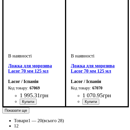
Ложка для морозива
Ложка для морозива
Lacor 70 мм 125 мл
Lacor 70 мм 125 мл
Lacor / Іспанія
Lacor / Іспанія
67069
67070
1 995
.
31
грн
1 070
.
95
грн
Показати ще
Товари
1 —
20
(всього 28)
1
2