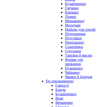
Бульйонниці
Глечики
Кришки
Ложки
Минажниці
Молочарі
Набори для спецій
Підношення
Підставки
Попільниці
Салатники
Соусники
Тарілки й миски
Форми для
запікання
Цукорниці
Чайники
Чашки й блюдця
По призначенню
Ємності
Блюда
Бульйонниці
Вази
Вершники
Глечики