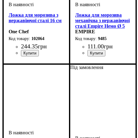
Ложка для морозива з
Ложка для морозива
нержавіючої сталі 16 см
механічна з нержавіючої
сталі Empire Немо Ø 5
One Chef
см
EMPIRE
102064
9485
244
.
35
грн
111
.
00
грн
Під замовлення