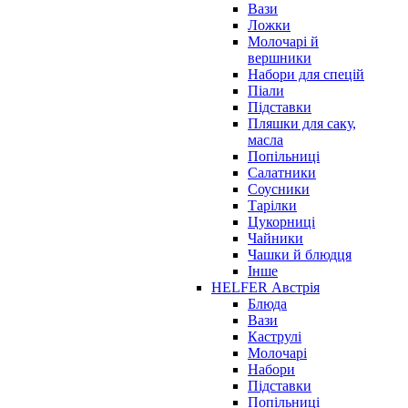
Вази
Ложки
Молочарі й
вершники
Набори для спецій
Піали
Підставки
Пляшки для саку,
масла
Попільниці
Салатники
Соусники
Тарілки
Цукорниці
Чайники
Чашки й блюдця
Інше
HELFER Австрія
Блюда
Вази
Каструлі
Молочарі
Набори
Підставки
Попільниці