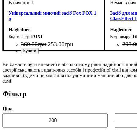
Універсальний миючий засіб Fox FOX 1
Засіб для м
л
GlassEffect 1
Hagleitner
Hagleitner
FOX1
G
360
.
00
грн
253
.
00
грн
298
.
0
Ви бажаєте бути впевнені в абсолютному рівні надійності прид
австрійська якість видаткових засобів і професійної хімії від к
важливо, буде чи це хімія для посудомийний машини або для боро
самі!
Фільтр
Ціна
—