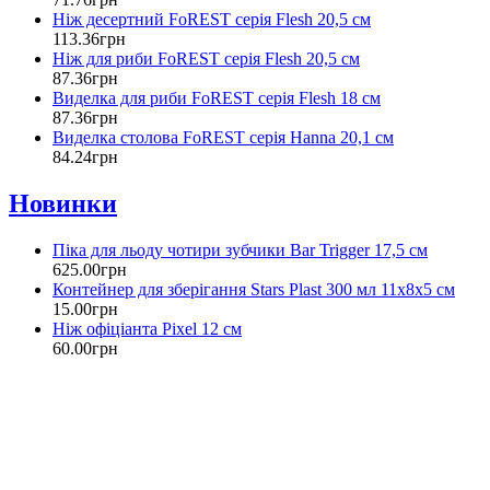
Ніж десертний FoREST серія Flesh 20,5 см
113
.
36
грн
Ніж для риби FoREST серія Flesh 20,5 см
87
.
36
грн
Виделка для риби FoREST серія Flesh 18 см
87
.
36
грн
Виделка столова FoREST серія Hanna 20,1 см
84
.
24
грн
Новинки
Піка для льоду чотири зубчики Bar Trigger 17,5 см
625
.
00
грн
Контейнер для зберігання Stars Plast 300 мл 11х8х5 см
15
.
00
грн
Ніж офіціанта Pixel 12 см
60
.
00
грн