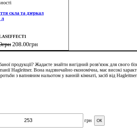
иття скла та дзеркал
 л
LASEFFECT1
0
грн
208
.
00
грн
баної продукції? Жадаєте знайти вигідний розв'язок для свого бі
омпанії Hagleitner. Вона надзвичайно економічна, має високі хара
тьби з вапняним нальотом у ванній кімнаті, засіб від Hagleitner
грн
ОК