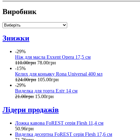
Виробник
Знижки
-29%
Ніж для масла Exxent Opera 17,5 см
110
.
00
грн
78
.
00
грн
-15%
Келих для коньяку Rona Universal 400 мл
124
.
00
грн
105
.
00
грн
-29%
Виделка для торта Еліт 14 см
21
.
00
грн
15
.
00
грн
Лідери продажів
Ложка кавова FoREST серія Flesh 11,4 см
50
.
96
грн
Виделка десертна FoREST серія Flesh 17,6 см
71
.
76
грн