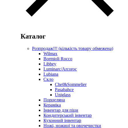
Каталог
Розпродаж!!! (кількість товару обмежена)
Wilmax
Bormioli Rocco
Libbey
Luminarc/Arcoroc
Lubiana
Скло
Chef&Sommelier
Pasabahce
Uniglass
Порцеляна
Кераміка
Інвентар для піци
Кондитерський інвентар
Кухонний інвентар
Ножі, ножиці та овочечистки