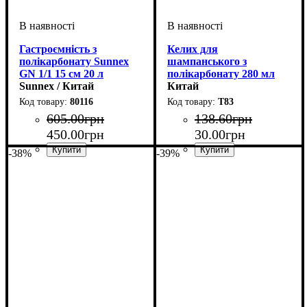
Гастроємність з
Келих для
полікарбонату Sunnex
шампанського з
GN 1/1 15 см 20 л
полікарбонату 280 мл
Sunnex / Китай
Китай
80116
Т83
605
.
00
грн
138
.
60
грн
450
.
00
грн
30
.
00
грн
-38%
-39%