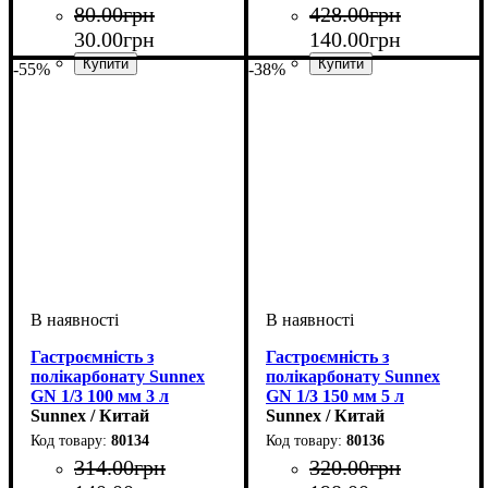
80
.
00
грн
428
.
00
грн
30
.
00
грн
140
.
00
грн
-55%
-38%
Гастроємність з
Гастроємність з
полікарбонату Sunnex
полікарбонату Sunnex
GN 1/3 100 мм 3 л
GN 1/3 150 мм 5 л
Sunnex / Китай
Sunnex / Китай
80134
80136
314
.
00
грн
320
.
00
грн