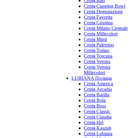
Серія Bari
Серія Cupping Bowl
Серія Degustazione
Серія Favorita
Серія Giustina
Серія Milano Centrale
Серія Millecolori
Серія Mimi
Серія Palerrmo
Серія Torino
Серія Toscana
Серія Verona
Серія Verona
Millecolori
LUBIANA Польща
Серія America
Серія Arcadia
Серія Barilla
Серія Bola
Серія Boss
Серія Classic
Серія Claudia
Серія Hel
Серія Kaszub
Серія Lubiana