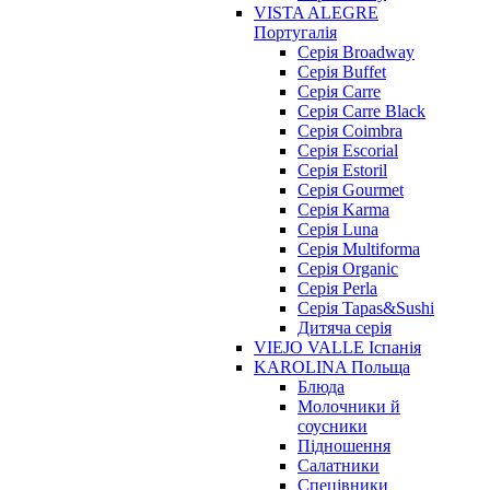
VISTA ALEGRE
Португалія
Серія Broadway
Серія Buffet
Серія Carre
Серія Carre Black
Серія Coimbra
Серія Escorial
Серія Estoril
Серія Gourmet
Серія Karma
Серія Luna
Серія Multiforma
Серія Organic
Серія Perla
Серія Tapas&Sushi
Дитяча серія
VIEJO VALLE Іспанія
KAROLINA Польща
Блюда
Молочники й
соусники
Підношення
Салатники
Спецівники