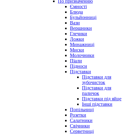
По призначенню
Ємності
Блюда
Бульйонниці
Вази
Вершники
Глечики
Ложки
Минажниці
Миски
Молочники
Піали
Підноси
Підставки
Підставки для
зубочисток
Підставки для
паличок
Підставки під яйце
Інші підставки
Попільниці
Розетки
Салатники
Свічники
Серветниці