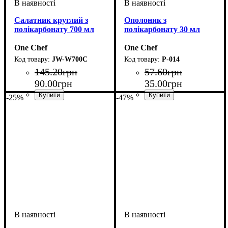
Салатник круглий з
Ополоник з
полікарбонату 700 мл
полікарбонату 30 мл
One Chef
One Chef
JW-W700C
P-014
145
.
20
грн
57
.
60
грн
90
.
00
грн
35
.
00
грн
-25%
-47%