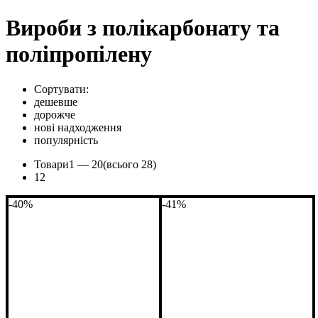
Вироби з полікарбонату та
поліпропілену
Сортувати:
дешевше
дорожче
нові надходження
популярність
Товари
1 —
20
(всього 28)
1
2
-40%
-41%