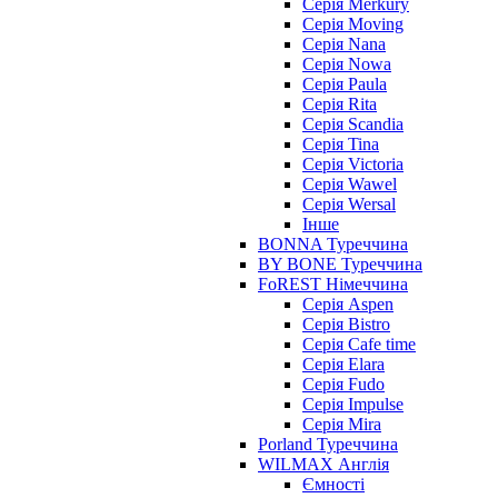
Серія Merkury
Серія Moving
Серія Nana
Серія Nowa
Серія Paula
Серія Rita
Серія Scandia
Серія Tina
Серія Victoria
Серія Wawel
Серія Wersal
Інше
BONNA Туреччина
BY BONE Туреччина
FoREST Німеччина
Серія Aspen
Серія Bistro
Серія Cafe time
Серія Elara
Серія Fudo
Серія Impulse
Серія Mira
Porland Туреччина
WILMAX Англія
Ємності