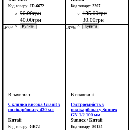
JD-6672
2207
90
.
90
грн
135
.
00
грн
40
.
00
грн
30
.
00
грн
-63%
-67%
Склянка висока Granit з
Гастроємність з
полікарбонату 430 мл
полікарбонату Sunnex
GN 1/2 100 мм
Китай
Sunnex / Китай
GR72
80124