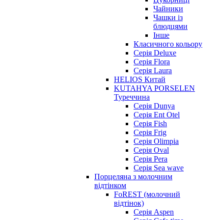
Чайники
Чашки із
блюдцями
Інше
Класичного кольору
Серія Deluxe
Серія Flora
Серія Laura
HELIOS Китай
KUTAHYA PORSELEN
Туреччина
Серія Dunya
Серія Ent Otel
Серія Fish
Серія Frig
Серія Olimpia
Серія Oval
Серія Pera
Серія Sea wave
Порцеляна з молочним
відтінком
FoREST (молочний
відтінок)
Серія Aspen