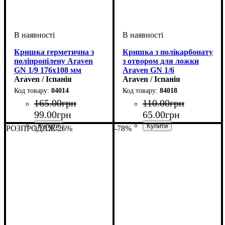
Кришка герметична з
Кришка з полікарбонату
поліпропілену Araven
з отвором для ложки
GN 1/9 176х108 мм
Araven GN 1/6
Araven / Іспанія
Araven / Іспанія
04014
84018
165
.
00
грн
110
.
00
грн
99
.
00
грн
65
.
00
грн
РОЗПРОДАЖ
-26%
-78%