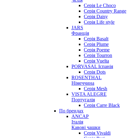
Cерія Le Choco
Серія Country Range
Серія Daisy
Серія Life style
JARS
Франція
Серія Basalt
Серія Plume
Серія Poeme
Серія Tourron
Серія Vuelta
PORVASAL Іспанія
Серія Dots
ROSENTHAL
Німеччина
Серія Mesh
VISTA ALEGRE
Португалія
Серія Carre Black
По брендах
ANCAP
Італія
Кавові чашки
Cерія Vivaldi