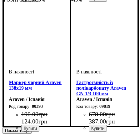
Маркер чорний Araven
Гастроємність із
138х19 мм
полікарбонату Araven
GN 1/3 100 мм
Araven / Іспанія
Araven / Іспанія
00393
09819
190
.
00
грн
678
.
00
грн
124
.
00
грн
387
.
00
грн
Показати ще