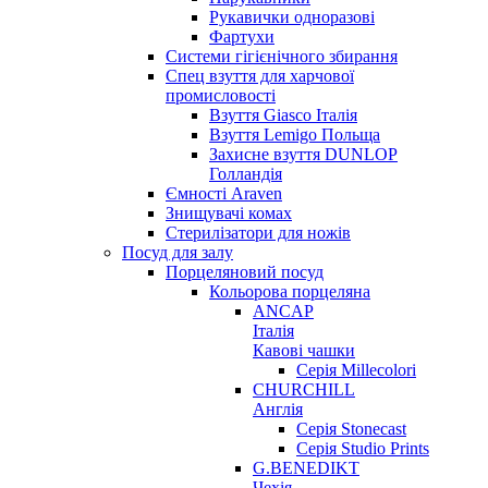
Рукавички одноразові
Фартухи
Системи гігієнічного збирання
Спец взуття для харчової
промисловості
Взуття Giasco Італія
Взуття Lemigo Польща
Захисне взуття DUNLOP
Голландія
Ємності Araven
Знищувачі комах
Стерилізатори для ножів
Посуд для залу
Порцеляновий посуд
Кольорова порцеляна
ANCAP
Італія
Кавові чашки
Серія Millecolori
CHURCHILL
Англія
Серія Stonecast
Серія Studio Prints
G.BENEDIKT
Чехія