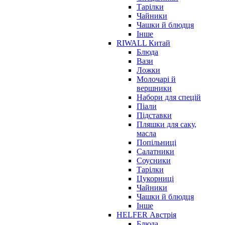
Тарілки
Чайники
Чашки й блюдця
Інше
RIWALL Китай
Блюда
Вази
Ложки
Молочарі й
вершники
Набори для спецій
Піали
Підставки
Пляшки для саку,
масла
Попільниці
Салатники
Соусники
Тарілки
Цукорниці
Чайники
Чашки й блюдця
Інше
HELFER Австрія
Блюда