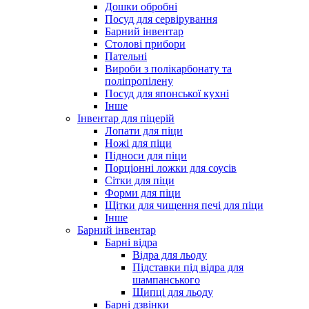
Дошки обробні
Посуд для сервірування
Барний інвентар
Столові прибори
Пательні
Вироби з полікарбонату та
поліпропілену
Посуд для японської кухні
Інше
Інвентар для піцерій
Лопати для піци
Ножі для піци
Підноси для піци
Порціонні ложки для соусів
Сітки для піци
Форми для піци
Щітки для чищення печі для піци
Інше
Барний інвентар
Барні відра
Відра для льоду
Підставки під відра для
шампанського
Щипці для льоду
Барні дзвінки