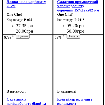
Ложка з полікарбонату
Салатник прямокутний
26 см
з полікарбонату
червоний 157х127х82 мм
One Chef
One Chef
P-005
P-041S
37
.
35
грн
95
.
20
грн
28
.
00
грн
50
.
00
грн
-67%
-53%
Салатник з
Контейнер круглий з
полікарбонату білий та
кришкою з