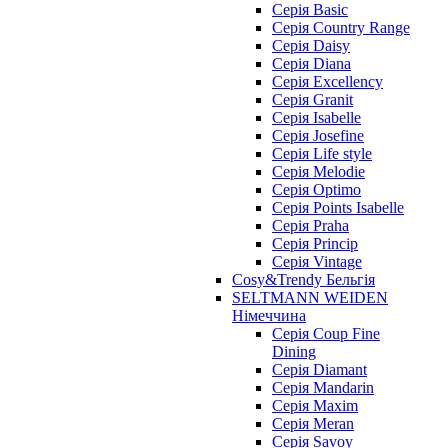
Серія Basic
Серія Country Range
Серія Daisy
Серія Diana
Серія Excellency
Серія Granit
Серія Isabelle
Серія Josefine
Серія Life style
Серія Melodie
Серія Optimo
Серія Points Isabelle
Серія Praha
Серія Princip
Серія Vintage
Cosy&Trendy Бельгія
SELTMANN WEIDEN
Німеччина
Cерія Coup Fine
Dining
Cерія Diamant
Cерія Mandarin
Cерія Maxim
Серія Meran
Серія Savoy