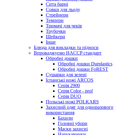
Сита барні
Совки для льоду
Стрейнери
Темпери
Тримачі для чеків
Трубочки
Шейкери
Інше
Блюда для викладки та підноси
Впроваджуємо HACCP стандарт
Обробні дошки
Обробні дошки Durplastics
Обробні дошки FoREST
Сушарки для зелені
Іспанські ножі ARCOS
Серія 2900
Серія Color - prof
Серія DUO
Польські ножі POLKARS
Захисний одяг для одноразового
використання
Бахили
Головні убори
Маски захисні
Нарукавники