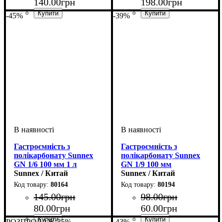
140
.
00
грн
198
.
00
грн
-45%
-39%
Гастроємність з
Гастроємність з
полікарбонату Sunnex
полікарбонату Sunnex
GN 1/6 100 мм 1 л
GN 1/9 100 мм
Sunnex / Китай
Sunnex / Китай
80164
80194
145
.
00
грн
98
.
00
грн
80
.
00
грн
60
.
00
грн
РОЗПРОДАЖ
-35%
-43%