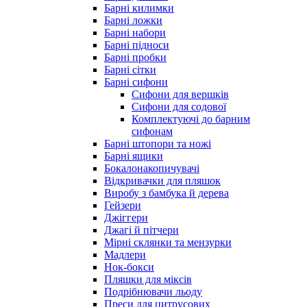
Барні килимки
Барні ложки
Барні набори
Барні підноси
Барні пробки
Барні сітки
Барні сифони
Сифони для вершків
Сифони для содової
Комплектуючі до барним
сифонам
Барні штопори та ножі
Барні ящики
Бокалонакопичувачі
Відкривачки для пляшок
Виробу з бамбука й дерева
Гейзери
Джіггери
Джагі й пітчери
Мірні склянки та мензурки
Мадлери
Нок-бокси
Пляшки для міксів
Подрібнювачи льоду
Преси для цитрусових