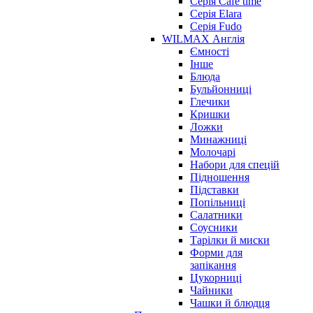
Серія Cafe time
Серія Elara
Серія Fudo
WILMAX Англія
Ємності
Інше
Блюда
Бульйонниці
Глечики
Кришки
Ложки
Минажниці
Молочарі
Набори для спецій
Підношення
Підставки
Попільниці
Салатники
Соусники
Тарілки й миски
Форми для
запікання
Цукорниці
Чайники
Чашки й блюдця