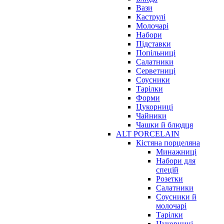
Вази
Каструлі
Молочарі
Набори
Підставки
Попільниці
Салатники
Серветниці
Соусники
Тарілки
Форми
Цукорниці
Чайники
Чашки й блюдця
ALT PORCELAIN
Кістяна порцеляна
Минажниці
Набори для
спецій
Розетки
Салатники
Соусники й
молочарі
Тарілки
Цукорниці