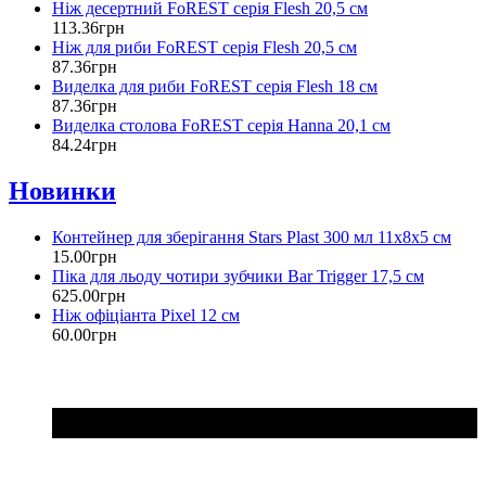
Ніж десертний FoREST серія Flesh 20,5 см
113
.
36
грн
Ніж для риби FoREST серія Flesh 20,5 см
87
.
36
грн
Виделка для риби FoREST серія Flesh 18 см
87
.
36
грн
Виделка столова FoREST серія Hanna 20,1 см
84
.
24
грн
Новинки
Контейнер для зберігання Stars Plast 300 мл 11х8х5 см
15
.
00
грн
Піка для льоду чотири зубчики Bar Trigger 17,5 см
625
.
00
грн
Ніж офіціанта Pixel 12 см
60
.
00
грн