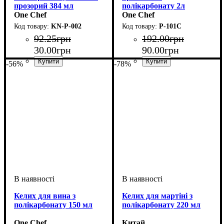
прозорий 384 мл
полікарбонату 2л
One Chef
One Chef
KN-P-002
P-101C
92
.
25
грн
192
.
00
грн
30
.
00
грн
90
.
00
грн
-56%
-78%
Келих для вина з
Келих для мартіні з
полікарбонату 150 мл
полікарбонату 220 мл
One Chef
Китай