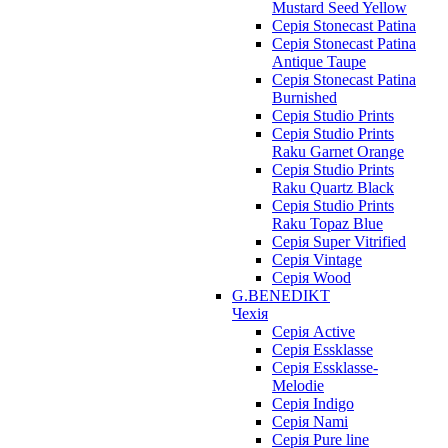
Mustard Seed Yellow
Серія Stonecast Patina
Серія Stonecast Patina
Antique Taupe
Серія Stonecast Patina
Burnished
Серія Studio Prints
Серія Studio Prints
Raku Garnet Orange
Серія Studio Prints
Raku Quartz Black
Серія Studio Prints
Raku Topaz Blue
Серія Super Vitrified
Серія Vintage
Серія Wood
G.BENEDIKT
Чехія
Cерія Active
Cерія Essklasse
Cерія Essklasse-
Melodie
Cерія Indigo
Cерія Nami
Cерія Pure line