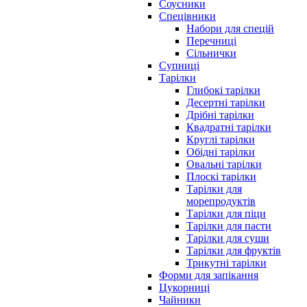
Соусники
Спецівники
Набори для спецій
Перечниці
Сільнички
Супниці
Тарілки
Глибокі тарілки
Десертні тарілки
Дрібні тарілки
Квадратні тарілки
Круглі тарілки
Обідні тарілки
Овальні тарілки
Плоскі тарілки
Тарілки для
морепродуктів
Тарілки для піци
Тарілки для пасти
Тарілки для суши
Тарілки для фруктів
Трикутні тарілки
Форми для запікання
Цукорниці
Чайники