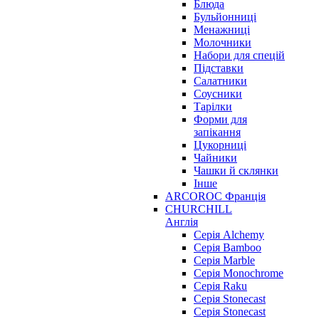
Блюда
Бульйонниці
Менажниці
Молочники
Набори для спецій
Підставки
Салатники
Соусники
Тарілки
Форми для
запікання
Цукорниці
Чайники
Чашки й склянки
Інше
ARCOROC Франція
CHURCHILL
Англія
Серія Alchemy
Серія Bamboo
Серія Marble
Серія Monochrome
Серія Raku
Серія Stonecast
Серія Stonecast