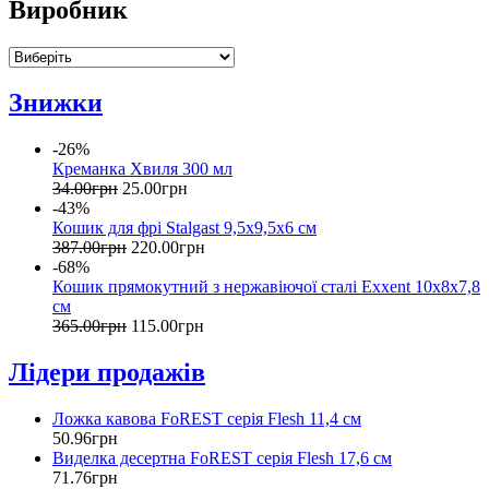
Виробник
Знижки
-26%
Креманка Хвиля 300 мл
34
.
00
грн
25
.
00
грн
-43%
Кошик для фрі Stalgast 9,5х9,5х6 см
387
.
00
грн
220
.
00
грн
-68%
Кошик прямокутний з нержавіючої сталі Exxent 10х8х7,8
см
365
.
00
грн
115
.
00
грн
Лідери продажів
Ложка кавова FoREST серія Flesh 11,4 см
50
.
96
грн
Виделка десертна FoREST серія Flesh 17,6 см
71
.
76
грн