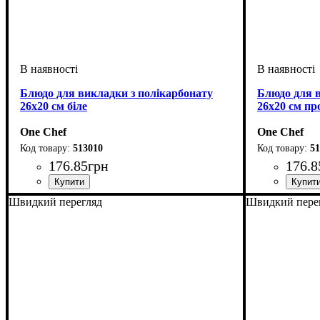
Блюдо для викладки з полікарбонату
Блюдо для в
26х20 см біле
26х20 см пр
One Chef
One Chef
513010
51
176
.
85
грн
176
.
8
Швидкий перегляд
Швидкий пере