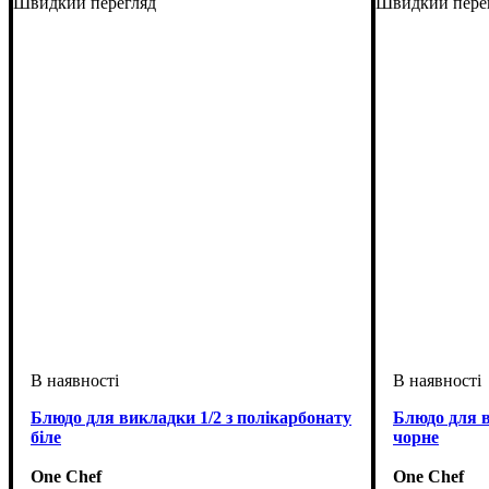
Швидкий перегляд
Швидкий пере
Блюдо для викладки 1/2 з полікарбонату
Блюдо для в
біле
чорне
One Chef
One Chef