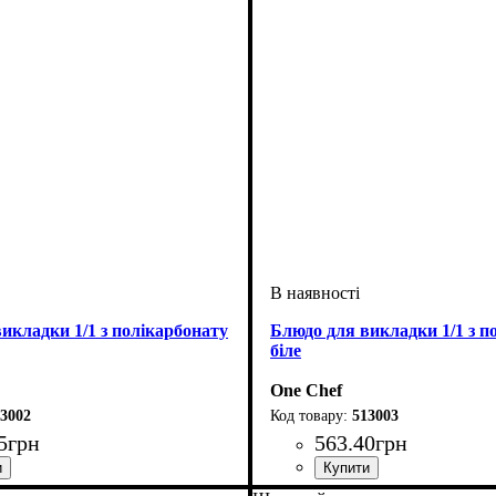
икладки 1/1 з полікарбонату
Блюдо для викладки 1/1 з п
біле
One Chef
3002
513003
5
грн
563
.
40
грн