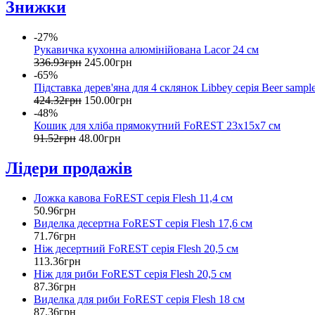
Знижки
-27%
Рукавичка кухонна алюмінійована Lacor 24 см
336
.
93
грн
245
.
00
грн
-65%
Підставка дерев'яна для 4 склянок Libbey серія Beer sampl
424
.
32
грн
150
.
00
грн
-48%
Кошик для хліба прямокутний FoREST 23х15х7 см
91
.
52
грн
48
.
00
грн
Лідери продажів
Ложка кавова FoREST серія Flesh 11,4 см
50
.
96
грн
Виделка десертна FoREST серія Flesh 17,6 см
71
.
76
грн
Ніж десертний FoREST серія Flesh 20,5 см
113
.
36
грн
Ніж для риби FoREST серія Flesh 20,5 см
87
.
36
грн
Виделка для риби FoREST серія Flesh 18 см
87
.
36
грн