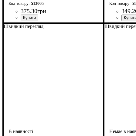
513005
51
375
.
30
грн
349
.
2
Швидкий перегляд
Швидкий пере