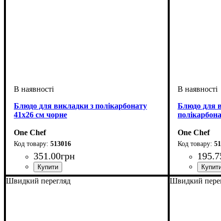
Блюдо для викладки з полікарбонату
Блюдо для в
41х26 см чорне
полікарбона
One Chef
One Chef
513016
51
351
.
00
грн
195
.
7
Швидкий перегляд
Швидкий пере