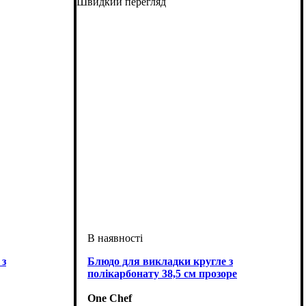
Швидкий перегляд
 з
Блюдо для викладки кругле з
полікарбонату 38,5 см прозоре
One Chef