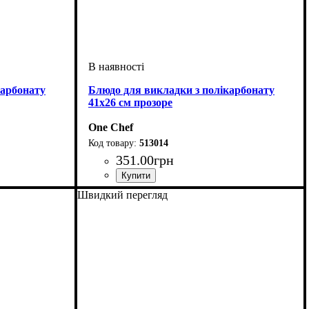
карбонату
Блюдо для викладки з полікарбонату
41х26 см прозоре
One Chef
513014
351
.
00
грн
Швидкий перегляд