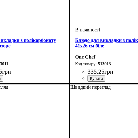
икладки з полікарбонату
Блюдо для викладки з полі
озоре
41х26 см біле
One Chef
3011
513013
5
грн
335
.
25
грн
гляд
Швидкий перегляд