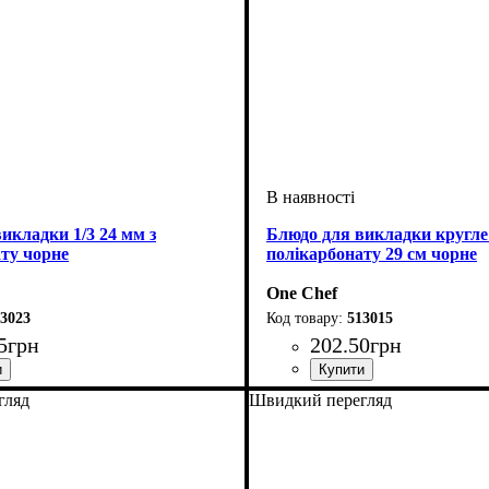
икладки 1/3 24 мм з
Блюдо для викладки кругле
ту чорне
полікарбонату 29 см чорне
One Chef
3023
513015
5
грн
202
.
50
грн
гляд
Швидкий перегляд