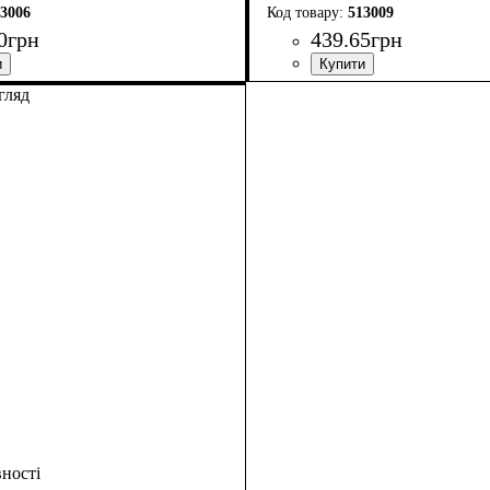
3006
513009
0
грн
439
.
65
грн
гляд