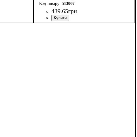
513007
439
.
65
грн