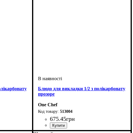
олікарбонату
Блюдо для викладки 1/2 з полікарбонату
прозоре
One Chef
513004
675
.
45
грн