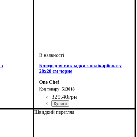
 з
Блюдо для викладки з полікарбонату
28х28 см чорне
One Chef
513018
329
.
40
грн
Швидкий перегляд