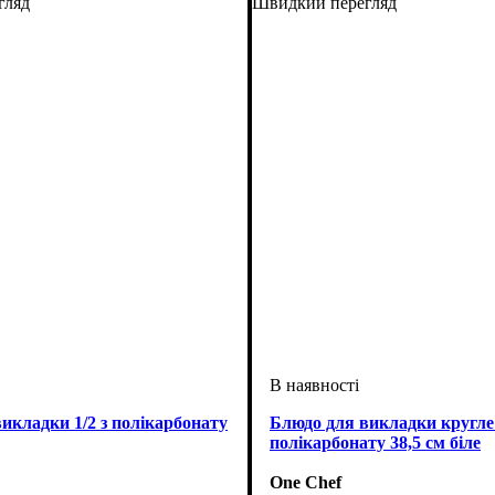
гляд
Швидкий перегляд
икладки 1/2 з полікарбонату
Блюдо для викладки кругле
полікарбонату 38,5 см біле
One Chef