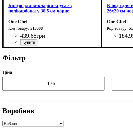
Блюдо для викладки кругле з
Блюдо для в
полікарбонату 38,5 см чорне
26х20 см чо
One Chef
One Chef
513008
51
439
.
65
грн
184
.
9
Фільтр
Ціна
—
Виробник