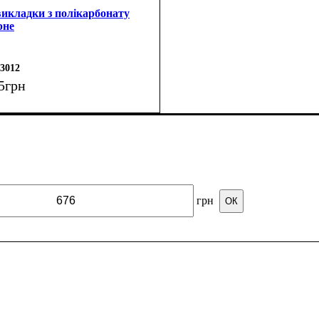
икладки з полікарбонату
рне
3012
5
грн
грн
ОК