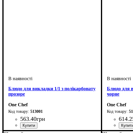
Блюдо для викладки 1/1 з полікарбонату
Блюдо для в
прозоре
чорне
One Chef
One Chef
513001
51
563
.
40
грн
614
.
2