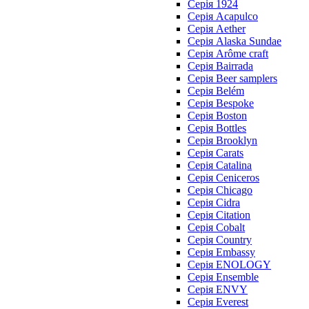
Серія 1924
Серія Acapulco
Серія Aether
Серія Alaska Sundae
Серія Arôme craft
Серія Bairrada
Серія Beer samplers
Серія Belém
Серія Bespoke
Серія Boston
Серія Bottles
Серія Brooklyn
Серія Carats
Серія Catalina
Серія Ceniceros
Серія Chicago
Серія Cidra
Серія Citation
Серія Cobalt
Серія Country
Серія Embassy
Серія ENOLOGY
Серія Ensemble
Серія ENVY
Серія Everest