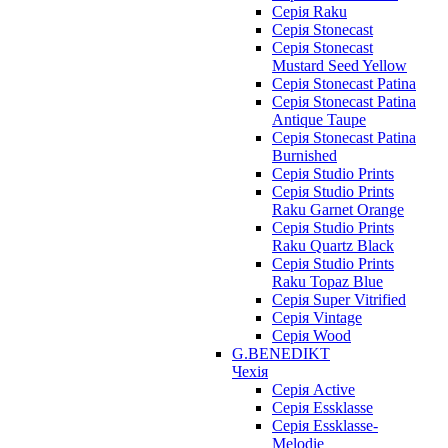
Серія Raku
Серія Stonecast
Серія Stonecast
Mustard Seed Yellow
Серія Stonecast Patina
Серія Stonecast Patina
Antique Taupe
Серія Stonecast Patina
Burnished
Серія Studio Prints
Серія Studio Prints
Raku Garnet Orange
Серія Studio Prints
Raku Quartz Black
Серія Studio Prints
Raku Topaz Blue
Серія Super Vitrified
Серія Vintage
Серія Wood
G.BENEDIKT
Чехія
Cерія Active
Cерія Essklasse
Cерія Essklasse-
Melodie