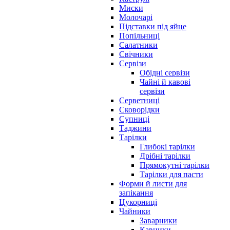
Миски
Молочарі
Підставки під яйце
Попільниці
Салатники
Свічники
Сервізи
Обідні сервізи
Чайні й кавові
сервізи
Серветниці
Сковорідки
Супниці
Таджини
Тарілки
Глибокі тарілки
Дрібні тарілки
Прямокутні тарілки
Тарілки для пасти
Форми й листи для
запікання
Цукорниці
Чайники
Заварники
Кавники