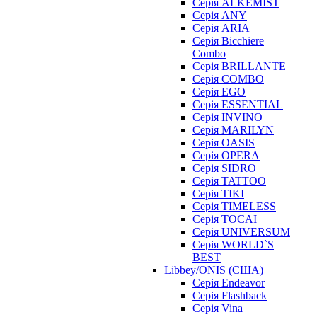
Серія ALKEMIST
Серія ANY
Серія ARIA
Серія Bicchiere
Combo
Серія BRILLANTE
Серія COMBO
Серія EGO
Серія ESSENTIAL
Серія INVINO
Серія MARILYN
Серія OASIS
Серія OPERA
Серія SIDRO
Серія TATTOO
Серія TIKI
Серія TIMELESS
Серія TOCAI
Серія UNIVERSUM
Серія WORLD`S
BEST
Libbey/ONIS (США)
Cерія Endeavor
Cерія Flashback
Cерія Vina