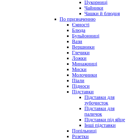
Цукорниці
Чайники
Чашки й блюдця
По призначенню
Ємності
Блюда
Бульйонниці
Вази
Вершники
Глечики
Ложки
Минажниці
Миски
Молочники
Піали
Підноси
Підставки
Підставки для
зубочисток
Підставки для
паличок
Підставки під яйце
Інші підставки
Попільниці
Розетки