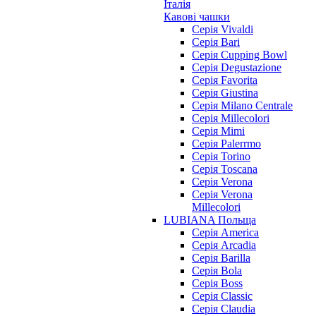
Італія
Кавові чашки
Cерія Vivaldi
Серія Bari
Серія Cupping Bowl
Серія Degustazione
Серія Favorita
Серія Giustina
Серія Milano Centrale
Серія Millecolori
Серія Mimi
Серія Palerrmo
Серія Torino
Серія Toscana
Серія Verona
Серія Verona
Millecolori
LUBIANA Польща
Серія America
Серія Arcadia
Серія Barilla
Серія Bola
Серія Boss
Серія Classic
Серія Claudia