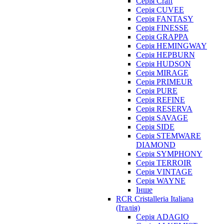
Серія Craft
Серія CUVEE
Серія FANTASY
Серія FINESSE
Серія GRAPPA
Серія HEMINGWAY
Серія HEPBURN
Серія HUDSON
Серія MIRAGE
Серія PRIMEUR
Серія PURE
Серія REFINE
Серія RESERVA
Серія SAVAGE
Серія SIDE
Серія STEMWARE
DIAMOND
Серія SYMPHONY
Серія TERROIR
Серія VINTAGE
Серія WAYNE
Інше
RCR Cristalleria Italiana
(Італія)
Серія ADAGIO