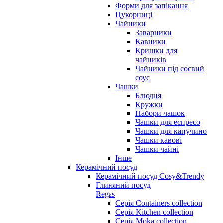
Форми для запікання
Цукорниці
Чайники
Заварники
Кавники
Кришки для
чайників
Чайники під соєвий
соус
Чашки
Блюдця
Кружки
Набори чашок
Чашки для еспресо
Чашки для капучино
Чашки кавові
Чашки чайні
Інше
Керамічний посуд
Керамічний посуд Cosy&Trendy
Глиняний посуд
Regas
Серія Containers collection
Серія Kitchen collection
Серія Moka collection