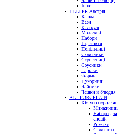
Чашки й блюдця
Інше
HELFER Австрія
Блюда
Вази
Каструлі
Молочарі
Набори
Підставки
Попільниці
Салатники
Серветниці
Соусники
Тарілки
Форми
Цукорниці
Чайники
Чашки й блюдця
ALT PORCELAIN
Кістяна порцеляна
Минажниці
Набори для
спецій
Розетки
Салатники