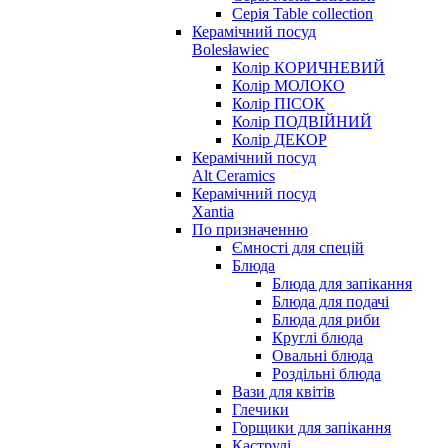
Серія Table collection
Керамічний посуд
Bolesławiec
Колір КОРИЧНЕВИЙ
Колір МОЛОКО
Колір ПІСОК
Колір ПОДВІЙНИЙ
Колір ДЕКОР
Керамічний посуд
Alt Ceramics
Керамічний посуд
Xantia
По призначенню
Ємності для спецій
Блюда
Блюда для запікання
Блюда для подачі
Блюда для риби
Круглі блюда
Овальні блюда
Роздільні блюда
Вази для квітів
Глечики
Горщики для запікання
Каструлі