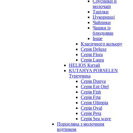
Соусники й
молочарі
Тарілки
Цукорниці
Чайники
Чашки із
блюдцями
Інше
Класичного кольору
Серія Deluxe
Серія Flora
Серія Laura
HELIOS Китай
KUTAHYA PORSELEN
Туреччина
Серія Dunya
Серія Ent Otel
Серія Fish
Серія Frig
Серія Olimpia
Серія Oval
Серія Pera
Серія Sea wave
Порцеляна з молочним
відтінком