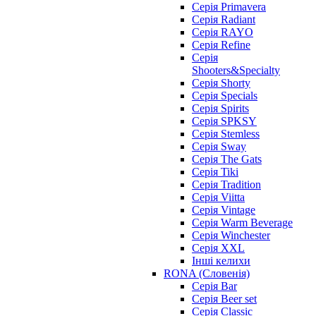
Серія Primavera
Серія Radiant
Серія RAYO
Серія Refine
Серія
Shooters&Specialty
Серія Shorty
Серія Specials
Серія Spirits
Серія SPKSY
Серія Stemless
Серія Sway
Серія The Gats
Серія Tiki
Серія Tradition
Серія Viitta
Серія Vintage
Серія Warm Beverage
Серія Winchester
Серія XXL
Інші келихи
RONA (Словенія)
Серія Bar
Серія Beer set
Серія Classic