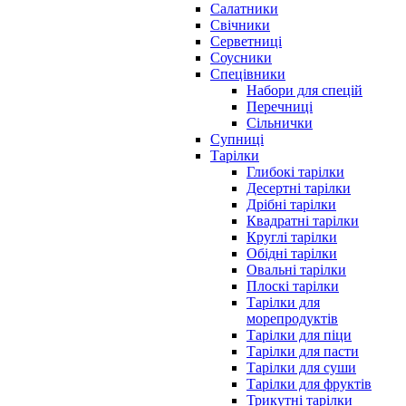
Салатники
Свічники
Серветниці
Соусники
Спецівники
Набори для спецій
Перечниці
Сільнички
Супниці
Тарілки
Глибокі тарілки
Десертні тарілки
Дрібні тарілки
Квадратні тарілки
Круглі тарілки
Обідні тарілки
Овальні тарілки
Плоскі тарілки
Тарілки для
морепродуктів
Тарілки для піци
Тарілки для пасти
Тарілки для суши
Тарілки для фруктів
Трикутні тарілки