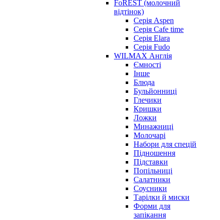
FoREST (молочний
відтінок)
Серія Aspen
Серія Cafe time
Серія Elara
Серія Fudo
WILMAX Англія
Ємності
Інше
Блюда
Бульйонниці
Глечики
Кришки
Ложки
Минажниці
Молочарі
Набори для спецій
Підношення
Підставки
Попільниці
Салатники
Соусники
Тарілки й миски
Форми для
запікання