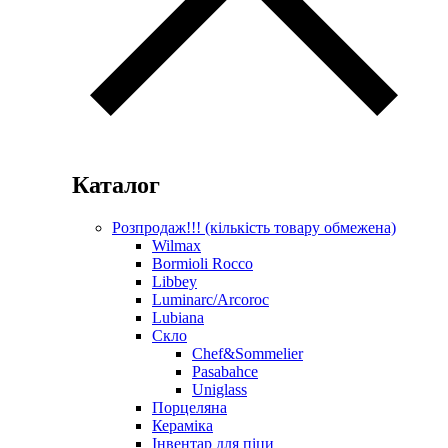
Каталог
Розпродаж!!! (кількість товару обмежена)
Wilmax
Bormioli Rocco
Libbey
Luminarc/Arcoroc
Lubiana
Скло
Chef&Sommelier
Pasabahce
Uniglass
Порцеляна
Кераміка
Інвентар для піци