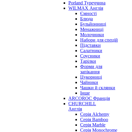
Porland Туреччина
WILMAX Англія
Ємності
Блюда
Бульйонниці
Менажниці
Молочники
Набори для спецій
Підставки
Салатники
Соусники
Тарілки
Форми для
запікання
Цукорниці
Чайники
Чашки й склянки
Інше
ARCOROC Франція
CHURCHILL
Англія
Серія Alchemy
Серія Bamboo
Серія Marble
Серія Monochrome