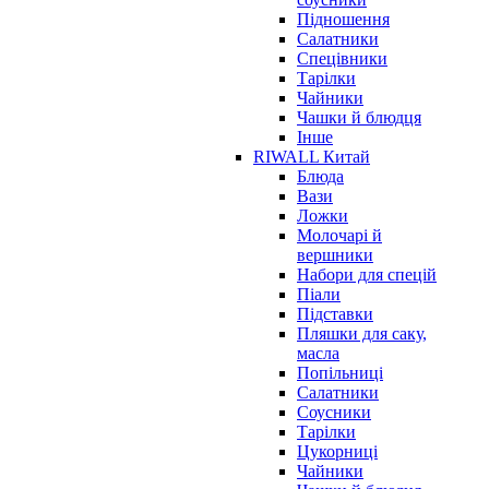
Підношення
Салатники
Спецівники
Тарілки
Чайники
Чашки й блюдця
Інше
RIWALL Китай
Блюда
Вази
Ложки
Молочарі й
вершники
Набори для спецій
Піали
Підставки
Пляшки для саку,
масла
Попільниці
Салатники
Соусники
Тарілки
Цукорниці
Чайники