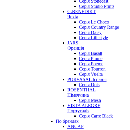
Серія Stonecast
Серія Studio Prints
G.BENEDIKT
Чехія
Cерія Le Choco
Серія Country Range
Серія Daisy
Серія Life style
JARS
Франція
Серія Basalt
Серія Plume
Серія Poeme
Серія Tourron
Серія Vuelta
PORVASAL Іспанія
Серія Dots
ROSENTHAL
Німеччина
Серія Mesh
VISTA ALEGRE
Португалія
Серія Carre Black
По брендах
ANCAP