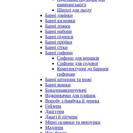
шампанського
Щипці для льоду
Барні дзвінки
Барні килимки
Барні ложки
Барні набори
Барні підноси
Барні пробки
Барні сітки
Барні сифони
Сифони для вершків
Сифони для содової
Комплектуючі до барним
сифонам
Барні штопори та ножі
Барні ящики
Бокалонакопичувачі
Відкривачки для пляшок
Виробу з бамбука й дерева
Гейзери
Джіггери
Джагі й пітчери
Мірні склянки та мензурки
Мадлери
Нок-бокси