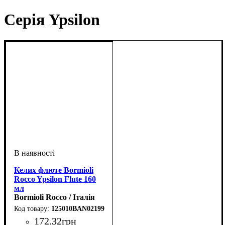
Серія Ypsilon
Келих флюте Bormioli
Rocco Ypsilon Flute 160
мл
Bormioli Rocco / Італія
125010BAN021990
172
.
32
грн