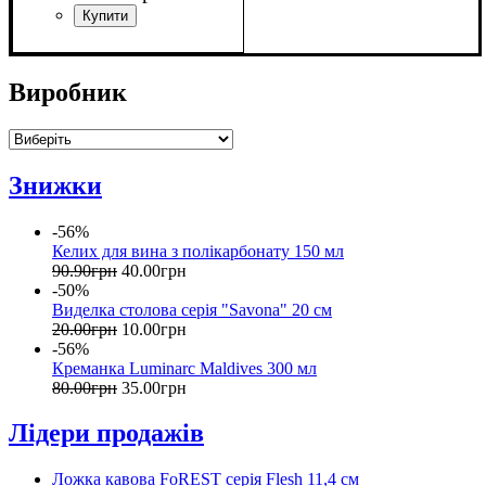
Виробник
Знижки
-56%
Келих для вина з полікарбонату 150 мл
90
.
90
грн
40
.
00
грн
-50%
Виделка столова серія "Savona" 20 см
20
.
00
грн
10
.
00
грн
-56%
Креманка Luminarc Maldives 300 мл
80
.
00
грн
35
.
00
грн
Лідери продажів
Ложка кавова FoREST серія Flesh 11,4 см