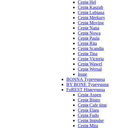
Серія Hel
Серія Kaszub
Серія Lubiana
Серія Merkury
Серія Moving
Серія Nana
Серія Nowa
Серія Paula
Серія Rita
Серія Scandia
Серія Tina
Серія Victoria
Серія Wawel
Серія Wersal
Інше
BONNA Туреччина
BY BONE Туреччина
FoREST Німеччина
Серія Aspen
Серія Bistro
Серія Cafe time
Серія Elara
Серія Fudo
Серія Impulse
Серія Mira