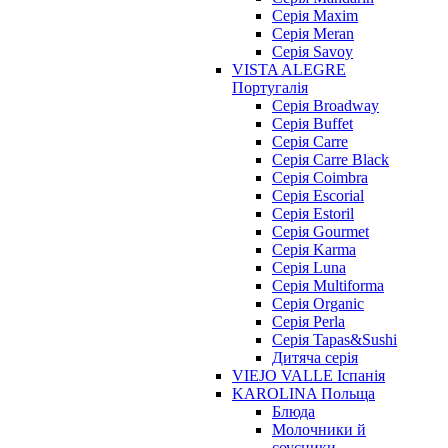
Cерія Maxim
Серія Meran
Серія Savoy
VISTA ALEGRE
Португалія
Серія Broadway
Серія Buffet
Серія Carre
Серія Carre Black
Серія Coimbra
Серія Escorial
Серія Estoril
Серія Gourmet
Серія Karma
Серія Luna
Серія Multiforma
Серія Organic
Серія Perla
Серія Tapas&Sushi
Дитяча серія
VIEJO VALLE Іспанія
KAROLINA Польща
Блюда
Молочники й
соусники