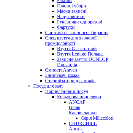
Бахили
Головні убори
Маски захисні
Нарукавники
Рукавички одноразові
Фартухи
Системи гігієнічного збирання
Спец взуття для харчової
промисловості
Взуття Giasco Італія
Взуття Lemigo Польща
Захисне взуття DUNLOP
Голландія
Ємності Araven
Знищувачі комах
Стерилізатори для ножів
Посуд для залу
Порцеляновий посуд
Кольорова порцеляна
ANCAP
Італія
Кавові чашки
Серія Millecolori
CHURCHILL
Англія