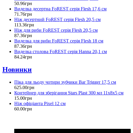
50
.
96
грн
Виделка десертна FoREST серія Flesh 17,6 см
71
.
76
грн
Ніж десертний FoREST серія Flesh 20,5 см
113
.
36
грн
Ніж для риби FoREST серія Flesh 20,5 см
87
.
36
грн
Виделка для риби FoREST серія Flesh 18 см
87
.
36
грн
Виделка столова FoREST серія Hanna 20,1 см
84
.
24
грн
Новинки
Піка для льоду чотири зубчики Bar Trigger 17,5 см
625
.
00
грн
Контейнер для зберігання Stars Plast 300 мл 11х8х5 см
15
.
00
грн
Ніж офіціанта Pixel 12 см
60
.
00
грн