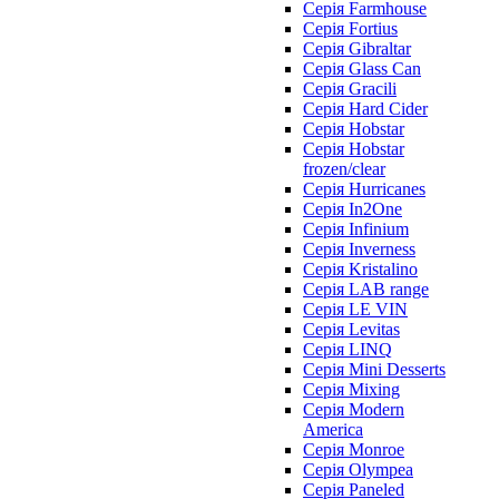
Серія Farmhouse
Серія Fortius
Серія Gibraltar
Серія Glass Can
Серія Gracili
Серія Hard Cider
Серія Hobstar
Серія Hobstar
frozen/clear
Серія Hurricanes
Серія In2One
Серія Infinium
Серія Inverness
Серія Kristalino
Серія LAB range
Серія LE VIN
Серія Levitas
Серія LINQ
Серія Mini Desserts
Серія Mixing
Серія Modern
America
Серія Monroe
Серія Olympea
Серія Paneled