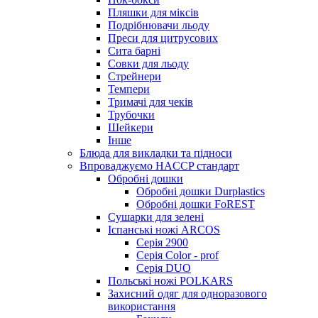
Пляшки для міксів
Подрібнювачи льоду
Преси для цитрусових
Сита барні
Совки для льоду
Стрейнери
Темпери
Тримачі для чеків
Трубочки
Шейкери
Інше
Блюда для викладки та підноси
Впроваджуємо HACCP стандарт
Обробні дошки
Обробні дошки Durplastics
Обробні дошки FoREST
Сушарки для зелені
Іспанські ножі ARCOS
Серія 2900
Серія Color - prof
Серія DUO
Польські ножі POLKARS
Захисний одяг для одноразового
використання