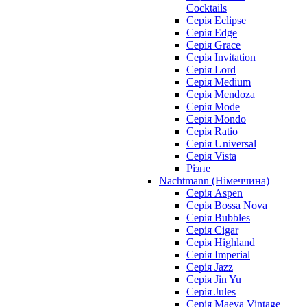
Cocktails
Серія Eclipse
Серія Edge
Серія Grace
Серія Invitation
Серія Lord
Серія Medium
Серія Mendoza
Серія Mode
Серія Mondo
Серія Ratio
Серія Universal
Серія Vista
Різне
Nachtmann (Німеччина)
Серія Aspen
Серія Bossa Nova
Серія Bubbles
Серія Cigar
Серія Highland
Серія Imperial
Серія Jazz
Серія Jin Yu
Серія Jules
Серія Maeva Vintage