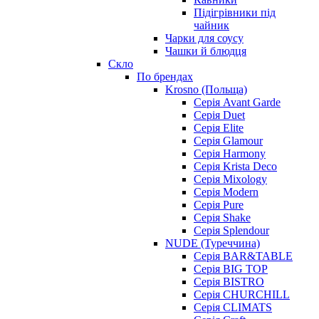
Підігрівники під
чайник
Чарки для соусу
Чашки й блюдця
Скло
По брендах
Krosno (Польща)
Серія Avant Garde
Серія Duet
Серія Elite
Серія Glamour
Серія Harmony
Серія Krista Deco
Серія Mixology
Серія Modern
Серія Pure
Серія Shake
Серія Splendour
NUDE (Туреччина)
Серія BAR&TABLE
Серія BIG TOP
Серія BISTRO
Серія CHURCHILL
Серія CLIMATS