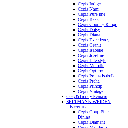
Cерія Indigo
Cерія Nami
Cерія Pure line
Серія Basic
Серія Country Range
Серія Daisy
Серія Diana
Серія Excellency
Серія Granit
Серія Isabelle
Серія Josefine
Серія Life style
Серія Melodie
Серія Optimo
Серія Points Isabelle
Серія Praha
Серія Princip
Серія Vintage
Cosy&Trendy Бельгія
SELTMANN WEIDEN
Німеччина
Cерія Coup Fine
Dining
Cерія Diamant
Cерія Mandarin