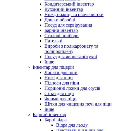
Кондитерський інвентар
Кухонний інвентар
Ножі, ножиці та овочечистки
Дошки обробні
Посуд для сервірування
Барний інвентар
Столові прибори
Пательні
Вироби з полікарбонату та
поліпропілену
Посуд для японської кухні
Інше
Інвентар для піцерій
Лопати для піци
Ножі для піци
Підноси для піци
Порціонні ложки для соусів
Сітки для піци
Форми для піци
Щітки для чищення печі для піци
Інше
Барний інвентар
Барні відра
Відра для льоду
Підставки під відра для