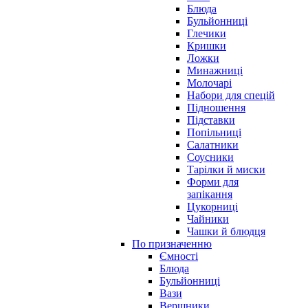
Блюда
Бульйонниці
Глечики
Кришки
Ложки
Минажниці
Молочарі
Набори для спецій
Підношення
Підставки
Попільниці
Салатники
Соусники
Тарілки й миски
Форми для
запікання
Цукорниці
Чайники
Чашки й блюдця
По призначенню
Ємності
Блюда
Бульйонниці
Вази
Вершники