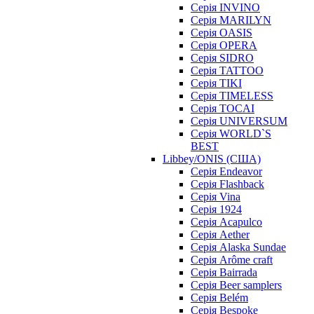
Серія INVINO
Серія MARILYN
Серія OASIS
Серія OPERA
Серія SIDRO
Серія TATTOO
Серія TIKI
Серія TIMELESS
Серія TOCAI
Серія UNIVERSUM
Серія WORLD`S
BEST
Libbey/ONIS (США)
Cерія Endeavor
Cерія Flashback
Cерія Vina
Серія 1924
Серія Acapulco
Серія Aether
Серія Alaska Sundae
Серія Arôme craft
Серія Bairrada
Серія Beer samplers
Серія Belém
Серія Bespoke