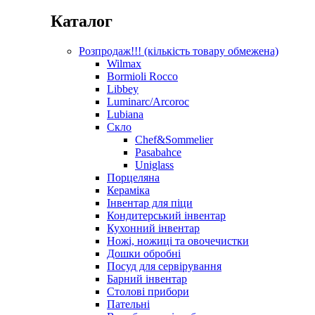
Каталог
Розпродаж!!! (кількість товару обмежена)
Wilmax
Bormioli Rocco
Libbey
Luminarc/Arcoroc
Lubiana
Скло
Chef&Sommelier
Pasabahce
Uniglass
Порцеляна
Кераміка
Інвентар для піци
Кондитерський інвентар
Кухонний інвентар
Ножі, ножиці та овочечистки
Дошки обробні
Посуд для сервірування
Барний інвентар
Столові прибори
Пательні