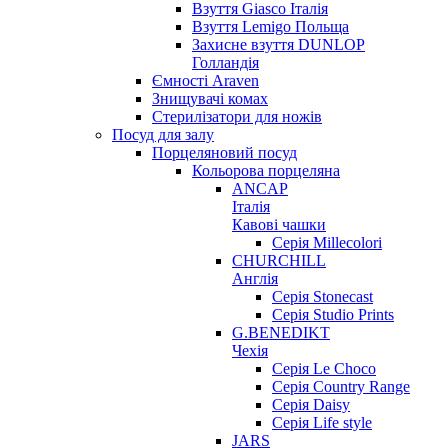
Взуття Giasco Італія
Взуття Lemigo Польща
Захисне взуття DUNLOP
Голландія
Ємності Araven
Знищувачі комах
Стерилізатори для ножів
Посуд для залу
Порцеляновий посуд
Кольорова порцеляна
ANCAP
Італія
Кавові чашки
Серія Millecolori
CHURCHILL
Англія
Серія Stonecast
Серія Studio Prints
G.BENEDIKT
Чехія
Cерія Le Choco
Серія Country Range
Серія Daisy
Серія Life style
JARS