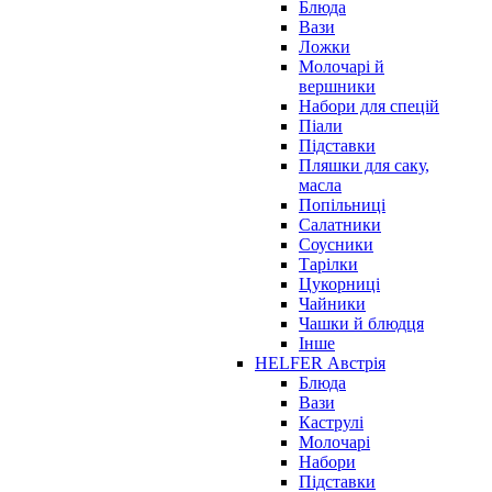
Блюда
Вази
Ложки
Молочарі й
вершники
Набори для спецій
Піали
Підставки
Пляшки для саку,
масла
Попільниці
Салатники
Соусники
Тарілки
Цукорниці
Чайники
Чашки й блюдця
Інше
HELFER Австрія
Блюда
Вази
Каструлі
Молочарі
Набори
Підставки