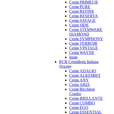
Серія PRIMEUR
Серія PURE
Серія REFINE
Серія RESERVA
Серія SAVAGE
Серія SIDE
Серія STEMWARE
DIAMOND
Серія SYMPHONY
Серія TERROIR
Серія VINTAGE
Серія WAYNE
Інше
RCR Cristalleria Italiana
(Італія)
Серія ADAGIO
Серія ALKEMIST
Серія ANY
Серія ARIA
Серія Bicchiere
Combo
Серія BRILLANTE
Серія COMBO
Серія EGO
Серія ESSENTIAL