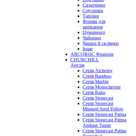
Салатники
Соусники
Тарілки
Форми для
запікання
Цукорниці
Чайники
Чашки й склянки
Інше
ARCOROC Франція
CHURCHILL
Англія
Серія Alchemy
Серія Bamboo
Серія Marble
Серія Monochrome
Серія Raku
Серія Stonecast
Серія Stonecast
Mustard Seed Yellow
Серія Stonecast Patina
Серія Stonecast Patina
Antique Taupe
Серія Stonecast Patina