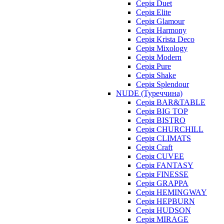
Серія Duet
Серія Elite
Серія Glamour
Серія Harmony
Серія Krista Deco
Серія Mixology
Серія Modern
Серія Pure
Серія Shake
Серія Splendour
NUDE (Туреччина)
Серія BAR&TABLE
Серія BIG TOP
Серія BISTRO
Серія CHURCHILL
Серія CLIMATS
Серія Craft
Серія CUVEE
Серія FANTASY
Серія FINESSE
Серія GRAPPA
Серія HEMINGWAY
Серія HEPBURN
Серія HUDSON
Серія MIRAGE