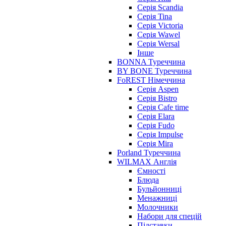
Серія Scandia
Серія Tina
Серія Victoria
Серія Wawel
Серія Wersal
Інше
BONNA Туреччина
BY BONE Туреччина
FoREST Німеччина
Серія Aspen
Серія Bistro
Серія Cafe time
Серія Elara
Серія Fudo
Серія Impulse
Серія Mira
Porland Туреччина
WILMAX Англія
Ємності
Блюда
Бульйонниці
Менажниці
Молочники
Набори для спецій
Підставки