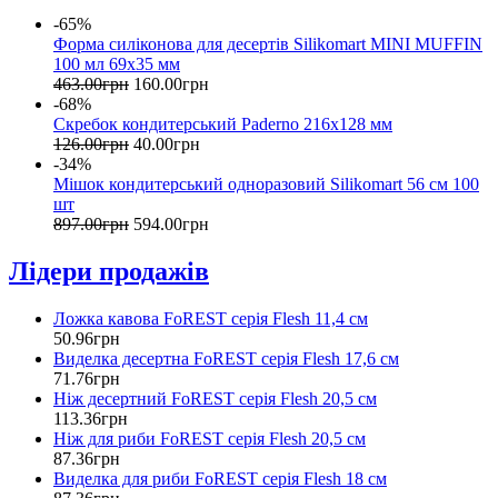
-65%
Форма силіконова для десертів Silikomart MINI MUFFIN
100 мл 69х35 мм
463
.
00
грн
160
.
00
грн
-68%
Скребок кондитерський Paderno 216х128 мм
126
.
00
грн
40
.
00
грн
-34%
Мішок кондитерський одноразовий Silikomart 56 см 100
шт
897
.
00
грн
594
.
00
грн
Лідери продажів
Ложка кавова FoREST серія Flesh 11,4 см
50
.
96
грн
Виделка десертна FoREST серія Flesh 17,6 см
71
.
76
грн
Ніж десертний FoREST серія Flesh 20,5 см
113
.
36
грн
Ніж для риби FoREST серія Flesh 20,5 см
87
.
36
грн
Виделка для риби FoREST серія Flesh 18 см