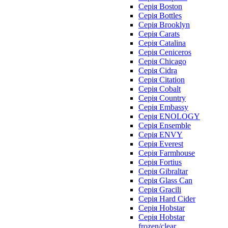
Серія Boston
Серія Bottles
Серія Brooklyn
Серія Carats
Серія Catalina
Серія Ceniceros
Серія Chicago
Серія Cidra
Серія Citation
Серія Cobalt
Серія Country
Серія Embassy
Серія ENOLOGY
Серія Ensemble
Серія ENVY
Серія Everest
Серія Farmhouse
Серія Fortius
Серія Gibraltar
Серія Glass Can
Серія Gracili
Серія Hard Cider
Серія Hobstar
Серія Hobstar
frozen/clear