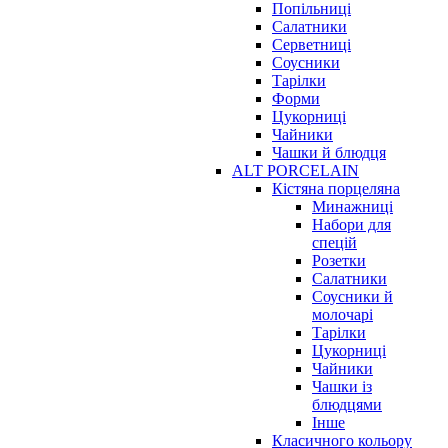
Попільниці
Салатники
Серветниці
Соусники
Тарілки
Форми
Цукорниці
Чайники
Чашки й блюдця
ALT PORCELAIN
Кістяна порцеляна
Минажниці
Набори для
спецій
Розетки
Салатники
Соусники й
молочарі
Тарілки
Цукорниці
Чайники
Чашки із
блюдцями
Інше
Класичного кольору