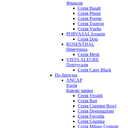
Франція
Серія Basalt
Серія Plume
Серія Poeme
Серія Tourron
Серія Vuelta
PORVASAL Іспанія
Серія Dots
ROSENTHAL
Німеччина
Серія Mesh
VISTA ALEGRE
Португалія
Серія Carre Black
По брендах
ANCAP
Італія
Кавові чашки
Cерія Vivaldi
Серія Bari
Серія Cupping Bowl
Серія Degustazione
Серія Favorita
Серія Giustina
Серія Milano Centrale