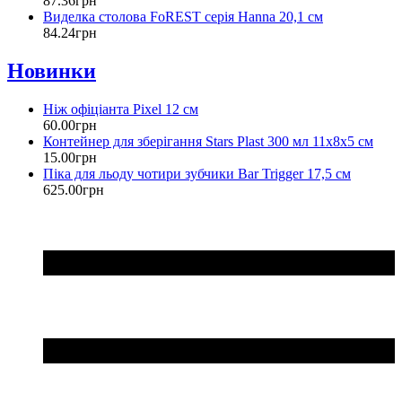
87
.
36
грн
Виделка столова FoREST серія Hanna 20,1 см
84
.
24
грн
Новинки
Ніж офіціанта Pixel 12 см
60
.
00
грн
Контейнер для зберігання Stars Plast 300 мл 11х8х5 см
15
.
00
грн
Піка для льоду чотири зубчики Bar Trigger 17,5 см
625
.
00
грн