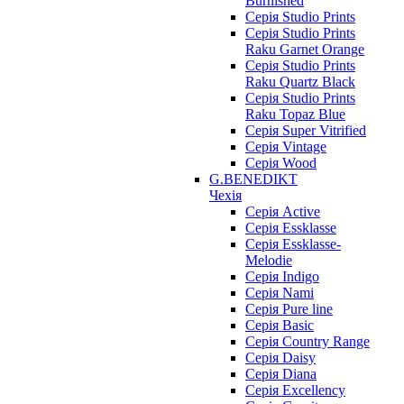
Burnished
Серія Studio Prints
Серія Studio Prints
Raku Garnet Orange
Серія Studio Prints
Raku Quartz Black
Серія Studio Prints
Raku Topaz Blue
Серія Super Vitrified
Серія Vintage
Серія Wood
G.BENEDIKT
Чехія
Cерія Active
Cерія Essklasse
Cерія Essklasse-
Melodie
Cерія Indigo
Cерія Nami
Cерія Pure line
Серія Basic
Серія Country Range
Серія Daisy
Серія Diana
Серія Excellency