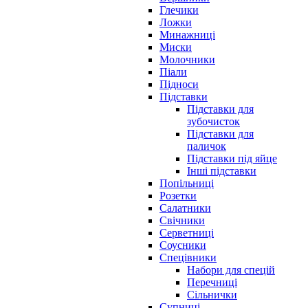
Глечики
Ложки
Минажниці
Миски
Молочники
Піали
Підноси
Підставки
Підставки для
зубочисток
Підставки для
паличок
Підставки під яйце
Інші підставки
Попільниці
Розетки
Салатники
Свічники
Серветниці
Соусники
Спецівники
Набори для спецій
Перечниці
Сільнички
Супниці