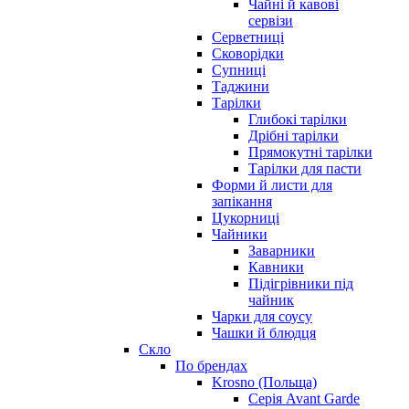
Чайні й кавові
сервізи
Серветниці
Сковорідки
Супниці
Таджини
Тарілки
Глибокі тарілки
Дрібні тарілки
Прямокутні тарілки
Тарілки для пасти
Форми й листи для
запікання
Цукорниці
Чайники
Заварники
Кавники
Підігрівники під
чайник
Чарки для соусу
Чашки й блюдця
Скло
По брендах
Krosno (Польща)
Серія Avant Garde