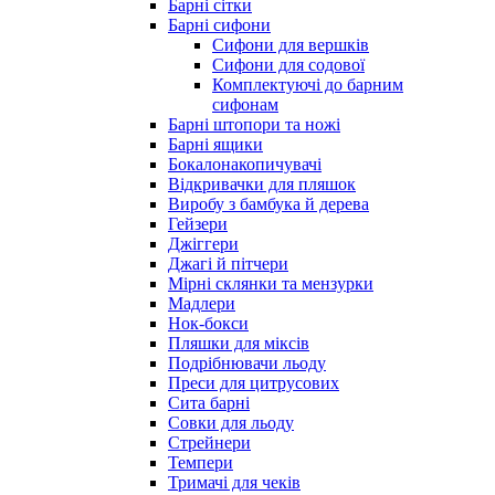
Барні сітки
Барні сифони
Сифони для вершків
Сифони для содової
Комплектуючі до барним
сифонам
Барні штопори та ножі
Барні ящики
Бокалонакопичувачі
Відкривачки для пляшок
Виробу з бамбука й дерева
Гейзери
Джіггери
Джагі й пітчери
Мірні склянки та мензурки
Мадлери
Нок-бокси
Пляшки для міксів
Подрібнювачи льоду
Преси для цитрусових
Сита барні
Совки для льоду
Стрейнери
Темпери
Тримачі для чеків