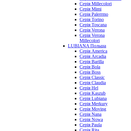
Серія Millecolori
Серія Mimi
Серія Palerrmo
Серія Torino
Серія Toscana
Серія Verona
Серія Verona
Millecolori
LUBIANA Польща
Серія America
Серія Arcadia
Серія Barilla
Серія Bola
Серія Boss
Серія Classic
Серія Claudia
Серія Hel
Серія Kaszub
Серія Lubiana
Серія Merkury
Серія Moving
Серія Nana
Серія Nowa
Серія Paula
Серія Rita