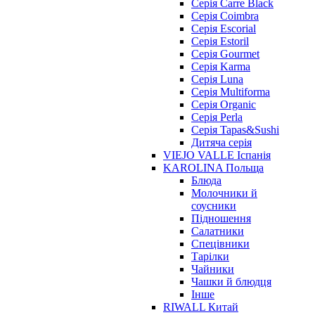
Серія Carre Black
Серія Coimbra
Серія Escorial
Серія Estoril
Серія Gourmet
Серія Karma
Серія Luna
Серія Multiforma
Серія Organic
Серія Perla
Серія Tapas&Sushi
Дитяча серія
VIEJO VALLE Іспанія
KAROLINA Польща
Блюда
Молочники й
соусники
Підношення
Салатники
Спецівники
Тарілки
Чайники
Чашки й блюдця
Інше
RIWALL Китай