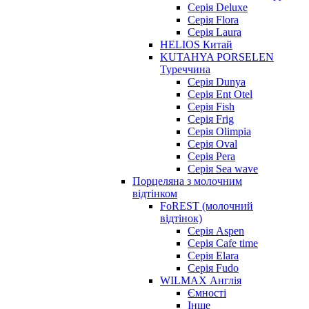
Серія Deluxe
Серія Flora
Серія Laura
HELIOS Китай
KUTAHYA PORSELEN
Туреччина
Серія Dunya
Серія Ent Otel
Серія Fish
Серія Frig
Серія Olimpia
Серія Oval
Серія Pera
Серія Sea wave
Порцеляна з молочним
відтінком
FoREST (молочний
відтінок)
Серія Aspen
Серія Cafe time
Серія Elara
Серія Fudo
WILMAX Англія
Ємності
Інше