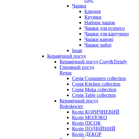
соус
Чашки
Блюдця
Кружки
Набори чашок
Чашки для еспресо
Чашки для капучино
Чашки кавові
Чашки чайні
Інше
Керамічний посуд
Керамічний посуд Cosy&Trendy
Глиняний посуд
Regas
Серія Containers collection
Серія Kitchen collection
Серія Moka collection
Серія Table collection
Керамічний посуд
Bolesławiec
Колір КОРИЧНЕВИЙ
Колір МОЛОКО
Колір ПІСОК
Колір ПОДВІЙНИЙ
Колір ДЕКОР