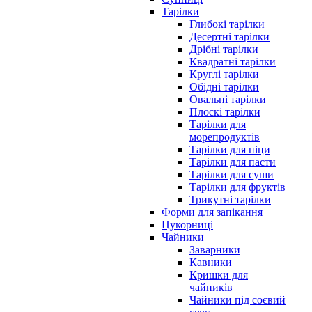
Тарілки
Глибокі тарілки
Десертні тарілки
Дрібні тарілки
Квадратні тарілки
Круглі тарілки
Обідні тарілки
Овальні тарілки
Плоскі тарілки
Тарілки для
морепродуктів
Тарілки для піци
Тарілки для пасти
Тарілки для суши
Тарілки для фруктів
Трикутні тарілки
Форми для запікання
Цукорниці
Чайники
Заварники
Кавники
Кришки для
чайників
Чайники під соєвий