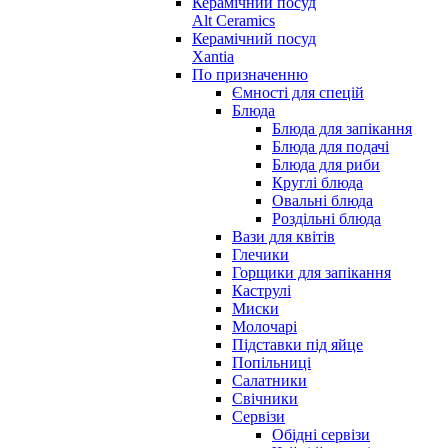
Керамічний посуд
Alt Ceramics
Керамічний посуд
Xantia
По призначенню
Ємності для спецій
Блюда
Блюда для запікання
Блюда для подачі
Блюда для риби
Круглі блюда
Овальні блюда
Роздільні блюда
Вази для квітів
Глечики
Горщики для запікання
Каструлі
Миски
Молочарі
Підставки під яйце
Попільниці
Салатники
Свічники
Сервізи
Обідні сервізи