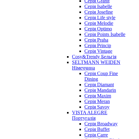
Серія Granit
Серія Isabelle
Серія Josefine
Серія Life style
Серія Melodie
Серія Optimo
Серія Points Isabelle
Серія Praha
Серія Princip
Серія Vintage
Cosy&Trendy Бельгія
SELTMANN WEIDEN
Німеччина
Cерія Coup Fine
Dining
Cерія Diamant
Cерія Mandarin
Cерія Maxim
Серія Meran
Серія Savoy
VISTA ALEGRE
Португалія
Серія Broadway
Серія Buffet
Серія Carre