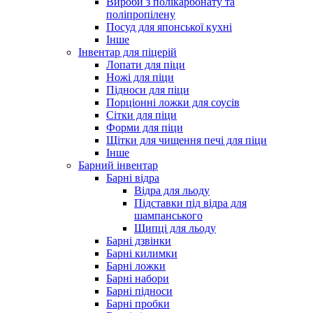
Вироби з полікарбонату та
поліпропілену
Посуд для японської кухні
Інше
Інвентар для піцерій
Лопати для піци
Ножі для піци
Підноси для піци
Порціонні ложки для соусів
Сітки для піци
Форми для піци
Щітки для чищення печі для піци
Інше
Барний інвентар
Барні відра
Відра для льоду
Підставки під відра для
шампанського
Щипці для льоду
Барні дзвінки
Барні килимки
Барні ложки
Барні набори
Барні підноси
Барні пробки