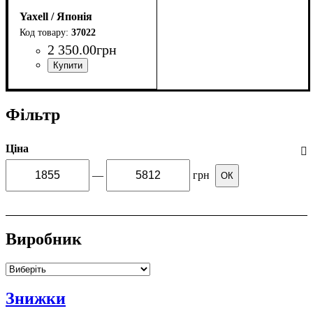
Yaxell / Японія
37022
2 350
.
00
грн
Фільтр
Ціна
—
грн
ОК
Виробник
Знижки