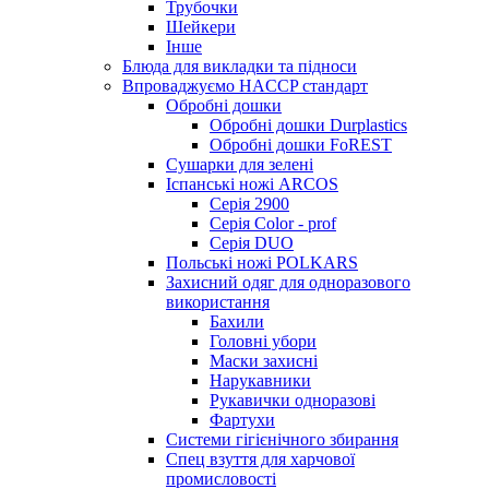
Трубочки
Шейкери
Інше
Блюда для викладки та підноси
Впроваджуємо HACCP стандарт
Обробні дошки
Обробні дошки Durplastics
Обробні дошки FoREST
Сушарки для зелені
Іспанські ножі ARCOS
Серія 2900
Серія Color - prof
Серія DUO
Польські ножі POLKARS
Захисний одяг для одноразового
використання
Бахили
Головні убори
Маски захисні
Нарукавники
Рукавички одноразові
Фартухи
Системи гігієнічного збирання
Спец взуття для харчової
промисловості