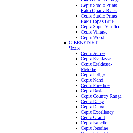
Серія Studio Prints
Raku Quartz Black
Серія Studio Prints
Raku Topaz Blue
Серія Super Vitrified
Серія Vintage
Серія Wood
G.BENEDIKT
Чехія
Cерія Active
Cерія Essklasse
Cерія Essklasse-
Melodie
Cерія Indigo
Cерія Nami
Cерія Pure line
Серія Basic
Серія Country Range
Серія Daisy
Серія Diana
Серія Excellency
Серія Granit
Серія Isabelle
Серія Josefine