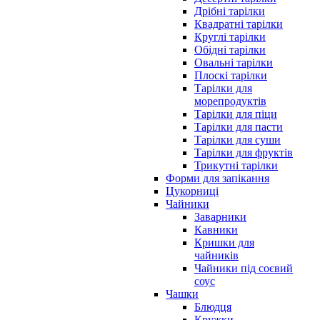
Дрібні тарілки
Квадратні тарілки
Круглі тарілки
Обідні тарілки
Овальні тарілки
Плоскі тарілки
Тарілки для
морепродуктів
Тарілки для піци
Тарілки для пасти
Тарілки для суши
Тарілки для фруктів
Трикутні тарілки
Форми для запікання
Цукорниці
Чайники
Заварники
Кавники
Кришки для
чайників
Чайники під соєвий
соус
Чашки
Блюдця
Кружки