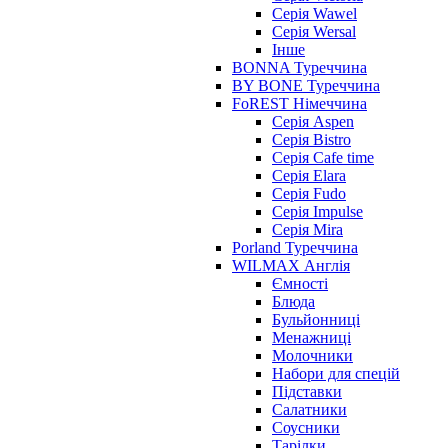
Серія Wawel
Серія Wersal
Інше
BONNA Туреччина
BY BONE Туреччина
FoREST Німеччина
Серія Aspen
Серія Bistro
Серія Cafe time
Серія Elara
Серія Fudo
Серія Impulse
Серія Mira
Porland Туреччина
WILMAX Англія
Ємності
Блюда
Бульйонниці
Менажниці
Молочники
Набори для спецій
Підставки
Салатники
Соусники
Тарілки