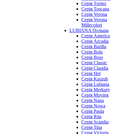
Серія Torino
Серія Toscana
Серія Verona
Серія Verona
Millecolori
LUBIANA Польща
Серія America
Серія Arcadia
Серія Barilla
Серія Bola
Серія Boss
Серія Classic
Серія Claudia
Серія Hel
Серія Kaszub
Серія Lubiana
Серія Merkury
Серія Moving
Серія Nana
Серія Nowa
Серія Paula
Серія Rita
Серія Scandia
Серія Tina
Серія Victoria