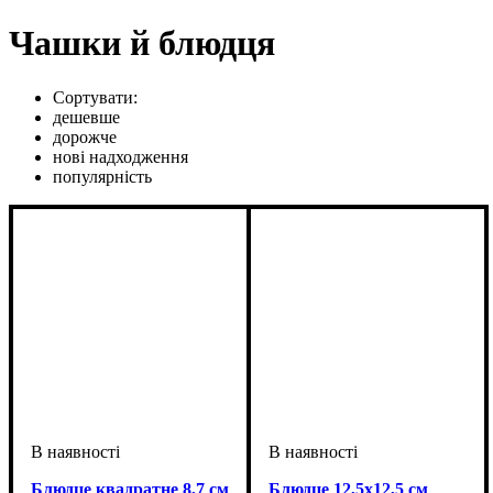
Чашки й блюдця
Сортувати:
дешевше
дорожче
нові надходження
популярність
Блюдце квадратне 8,7 см
Блюдце 12,5х12,5 см