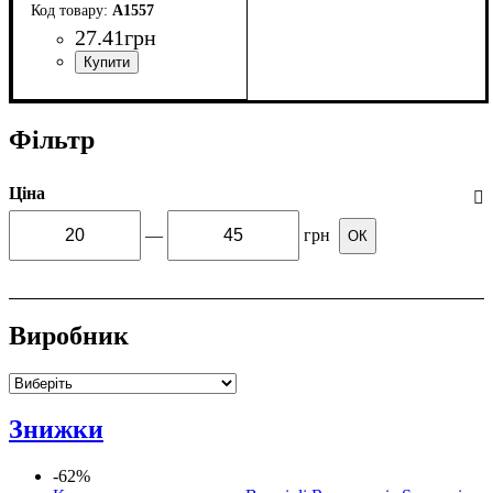
A1557
27
.
41
грн
Фільтр
Ціна
—
грн
ОК
Виробник
Знижки
-62%