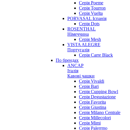
Серія Poeme
Серія Tourron
Серія Vuelta
PORVASAL Іспанія
Серія Dots
ROSENTHAL
Німеччина
Серія Mesh
VISTA ALEGRE
Португалія
Серія Carre Black
По брендах
ANCAP
Італія
Кавові чашки
Cерія Vivaldi
Серія Bari
Серія Cupping Bowl
Серія Degustazione
Серія Favorita
Серія Giustina
Серія Milano Centrale
Серія Millecolori
Серія Mimi
Серія Palerrmo