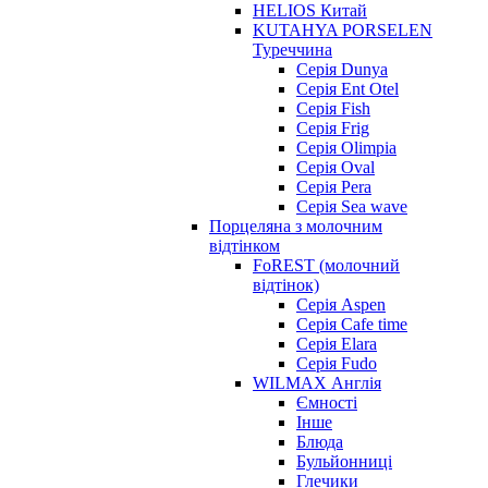
HELIOS Китай
KUTAHYA PORSELEN
Туреччина
Серія Dunya
Серія Ent Otel
Серія Fish
Серія Frig
Серія Olimpia
Серія Oval
Серія Pera
Серія Sea wave
Порцеляна з молочним
відтінком
FoREST (молочний
відтінок)
Серія Aspen
Серія Cafe time
Серія Elara
Серія Fudo
WILMAX Англія
Ємності
Інше
Блюда
Бульйонниці
Глечики