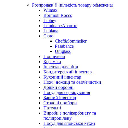
Розпродаж!!! (кількість товару обмежена)
Wilmax
Bormioli Rocco
Libbey
Luminarc/Arcoroc
Lubiana
Скло
Chef&Sommelier
Pasabahce
Uniglass
Порцеляна
Кераміка
Інвентар для піци
Кондитерський інвентар
Кухонний інвентар
Ножі, ножиці та овочечистки
Дошки обробні
Посуд для сервірування
Барний інвентар
Столові прибори
Пательні
Вироби з полікарбонату та
поліпропілену
Посуд для японської кухні