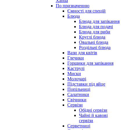
Xantia
По призначенню
Ємності для спецій
Блюда
Блюда для запікання
Блюда для подачі
Блюда для риби
Круглі блюда
Овальні блюда
Роздільні блюда
Вази для квітів
Глечики
Горщики для запікання
Каструлі
Миски
Молочарі
Підставки під яйце
Попільниці
Салатники
Свічники
Сервізи
Обідні сервізи
Чайні й кавові
сервізи
Серветниці