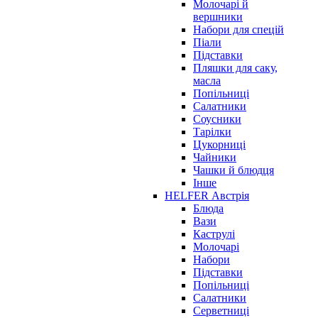
Молочарі й
вершники
Набори для спецій
Піали
Підставки
Пляшки для саку,
масла
Попільниці
Салатники
Соусники
Тарілки
Цукорниці
Чайники
Чашки й блюдця
Інше
HELFER Австрія
Блюда
Вази
Каструлі
Молочарі
Набори
Підставки
Попільниці
Салатники
Серветниці