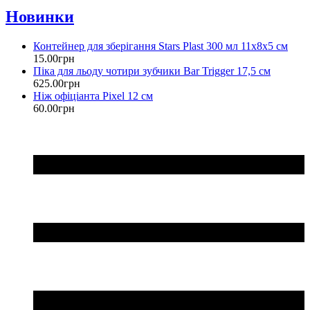
Новинки
Контейнер для зберігання Stars Plast 300 мл 11х8х5 см
15
.
00
грн
Піка для льоду чотири зубчики Bar Trigger 17,5 см
625
.
00
грн
Ніж офіціанта Pixel 12 см
60
.
00
грн