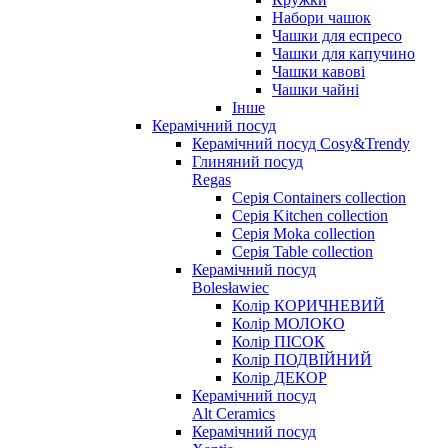
Набори чашок
Чашки для еспресо
Чашки для капучино
Чашки кавові
Чашки чайні
Інше
Керамічний посуд
Керамічний посуд Cosy&Trendy
Глиняний посуд
Regas
Серія Containers collection
Серія Kitchen collection
Серія Moka collection
Серія Table collection
Керамічний посуд
Bolesławiec
Колір КОРИЧНЕВИЙ
Колір МОЛОКО
Колір ПІСОК
Колір ПОДВІЙНИЙ
Колір ДЕКОР
Керамічний посуд
Alt Ceramics
Керамічний посуд