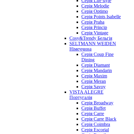
Серія Life style
Серія Melodie
Серія Optimo
Серія Points Isabelle
Серія Praha
Серія Princip
Серія Vintage
Cosy&Trendy Бельгія
SELTMANN WEIDEN
Німеччина
Cерія Coup Fine
Dining
Cерія Diamant
Cерія Mandarin
Cерія Maxim
Серія Meran
Серія Savoy
VISTA ALEGRE
Португалія
Серія Broadway
Серія Buffet
Серія Carre
Серія Carre Black
Серія Coimbra
Серія Escorial