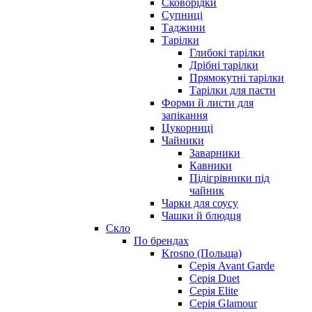
Сковорідки
Супниці
Таджини
Тарілки
Глибокі тарілки
Дрібні тарілки
Прямокутні тарілки
Тарілки для пасти
Форми й листи для
запікання
Цукорниці
Чайники
Заварники
Кавники
Підігрівники під
чайник
Чарки для соусу
Чашки й блюдця
Скло
По брендах
Krosno (Польща)
Серія Avant Garde
Серія Duet
Серія Elite
Серія Glamour