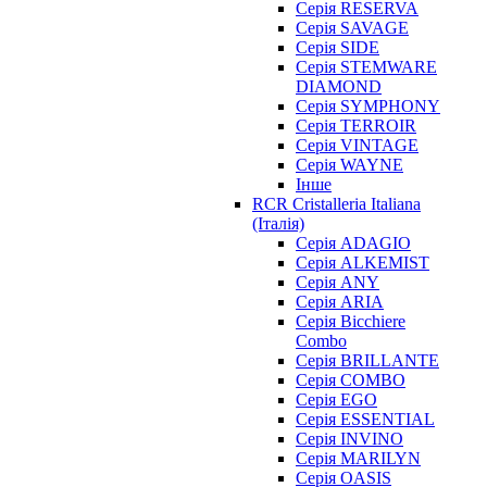
Серія RESERVA
Серія SAVAGE
Серія SIDE
Серія STEMWARE
DIAMOND
Серія SYMPHONY
Серія TERROIR
Серія VINTAGE
Серія WAYNE
Інше
RCR Cristalleria Italiana
(Італія)
Серія ADAGIO
Серія ALKEMIST
Серія ANY
Серія ARIA
Серія Bicchiere
Combo
Серія BRILLANTE
Серія COMBO
Серія EGO
Серія ESSENTIAL
Серія INVINO
Серія MARILYN
Серія OASIS