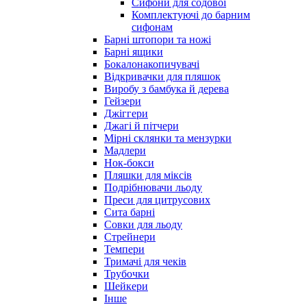
Сифони для содової
Комплектуючі до барним
сифонам
Барні штопори та ножі
Барні ящики
Бокалонакопичувачі
Відкривачки для пляшок
Виробу з бамбука й дерева
Гейзери
Джіггери
Джагі й пітчери
Мірні склянки та мензурки
Мадлери
Нок-бокси
Пляшки для міксів
Подрібнювачи льоду
Преси для цитрусових
Сита барні
Совки для льоду
Стрейнери
Темпери
Тримачі для чеків
Трубочки
Шейкери
Інше