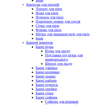
Інше
Інвентар для піцерій
Лопати для піци
Ножі для піци
Підноси для піци
Порціонні ложки для соусів
Сітки для піци
Форми для піци
Щітки для чищення печі для піци
Інше
Барний інвентар
Барні відра
Відра для льоду
Підставки під відра для
шампанського
Щипці для льоду
Барні дзвінки
Барні килимки
Барні ложки
Барні набори
Барні підноси
Барні пробки
Барні сітки
Барні сифони
Сифони для вершків