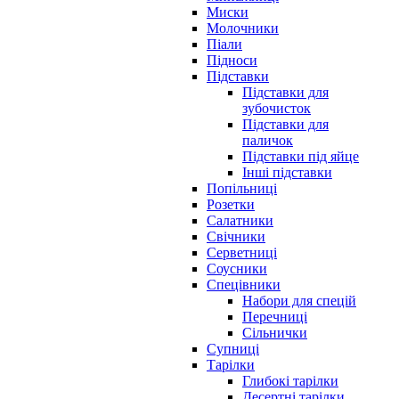
Миски
Молочники
Піали
Підноси
Підставки
Підставки для
зубочисток
Підставки для
паличок
Підставки під яйце
Інші підставки
Попільниці
Розетки
Салатники
Свічники
Серветниці
Соусники
Спецівники
Набори для спецій
Перечниці
Сільнички
Супниці
Тарілки
Глибокі тарілки
Десертні тарілки