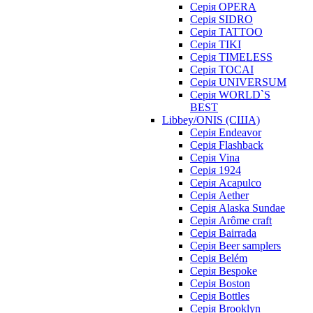
Серія OPERA
Серія SIDRO
Серія TATTOO
Серія TIKI
Серія TIMELESS
Серія TOCAI
Серія UNIVERSUM
Серія WORLD`S
BEST
Libbey/ONIS (США)
Cерія Endeavor
Cерія Flashback
Cерія Vina
Серія 1924
Серія Acapulco
Серія Aether
Серія Alaska Sundae
Серія Arôme craft
Серія Bairrada
Серія Beer samplers
Серія Belém
Серія Bespoke
Серія Boston
Серія Bottles
Серія Brooklyn