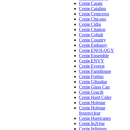
Серія Carats
Серія Catalina
Серія Ceniceros
Серія Chicago
Серія Cidra
Серія Citation
Серія Cobalt
Серія Country
Серія Embassy
Серія ENOLOGY
Серія Ensemble
Серія ENVY
Серія Everest
Серія Farmhouse
Серія Fortius
Серія Gibraltar
Серія Glass Can
Серія Gracili
Серія Hard Cider
Серія Hobstar
Серія Hobstar
frozen/clear
Серія Hurricanes
Серія In2One
Серія Infinium