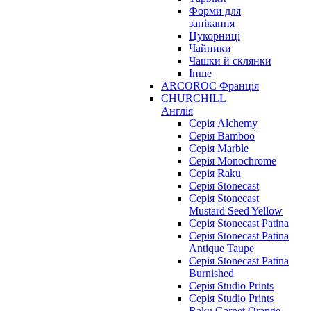
Форми для
запікання
Цукорниці
Чайники
Чашки й склянки
Інше
ARCOROC Франція
CHURCHILL
Англія
Серія Alchemy
Серія Bamboo
Серія Marble
Серія Monochrome
Серія Raku
Серія Stonecast
Серія Stonecast
Mustard Seed Yellow
Серія Stonecast Patina
Серія Stonecast Patina
Antique Taupe
Серія Stonecast Patina
Burnished
Серія Studio Prints
Серія Studio Prints
Raku Garnet Orange