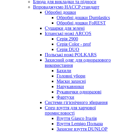
Блюда для викладки та підноси
Впроваджуємо HACCP стандарт
Обробні дошки
Обробні дошки Durplastics
Обробні дошки FoREST
Сушарки для зелені
Іспанські ножі ARCOS
Серія 2900
Серія Color - prof
Серія DUO
Польські ножі POLKARS
Захисний одяг для одноразового
використання
Бахили
Головні убори
Маски захисні
Нарукавники
Рукавички одноразові
Фартухи
Системи гігієнічного збирання
Спец взуття для харчової
промисловості
Взуття Giasco Італія
Взуття Lemigo Польща
Захисне взуття DUNLOP