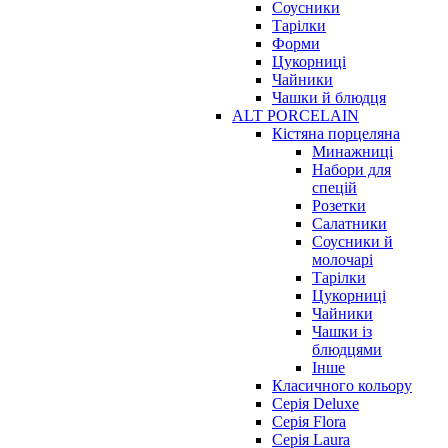
Соусники
Тарілки
Форми
Цукорниці
Чайники
Чашки й блюдця
ALT PORCELAIN
Кістяна порцеляна
Минажниці
Набори для
спецій
Розетки
Салатники
Соусники й
молочарі
Тарілки
Цукорниці
Чайники
Чашки із
блюдцями
Інше
Класичного кольору
Серія Deluxe
Серія Flora
Серія Laura