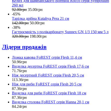
Келих для шампанського Bormioli Rocco серія Symposium
260 мл
92
.
00
грн
35
.
00
грн
-65%
Тарілка дрібна Kutahya Pera 21 см
142
.
00
грн
50
.
00
грн
-38%
Гастроємність з полікарбонату Sunnex GN 1/3 150 мм 5 л
320
.
00
грн
198
.
00
грн
Лідери продажів
Ложка кавова FoREST серія Flesh 11,4 см
50
.
96
грн
Виделка десертна FoREST серія Flesh 17,6 см
71
.
76
грн
Ніж десертний FoREST серія Flesh 20,5 см
113
.
36
грн
Ніж для риби FoREST серія Flesh 20,5 см
87
.
36
грн
Виделка для риби FoREST серія Flesh 18 см
87
.
36
грн
Виделка столова FoREST серія Hanna 20,1 см
84
.
24
грн