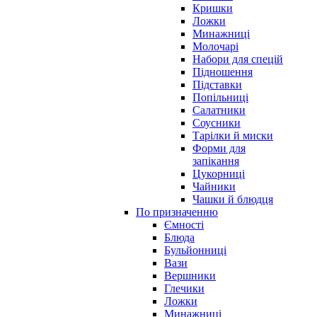
Кришки
Ложки
Минажниці
Молочарі
Набори для спецій
Підношення
Підставки
Попільниці
Салатники
Соусники
Тарілки й миски
Форми для
запікання
Цукорниці
Чайники
Чашки й блюдця
По призначенню
Ємності
Блюда
Бульйонниці
Вази
Вершники
Глечики
Ложки
Минажниці