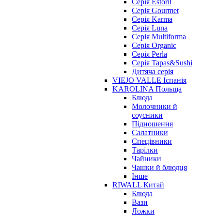
Серія Estoril
Серія Gourmet
Серія Karma
Серія Luna
Серія Multiforma
Серія Organic
Серія Perla
Серія Tapas&Sushi
Дитяча серія
VIEJO VALLE Іспанія
KAROLINA Польща
Блюда
Молочники й
соусники
Підношення
Салатники
Спецівники
Тарілки
Чайники
Чашки й блюдця
Інше
RIWALL Китай
Блюда
Вази
Ложки