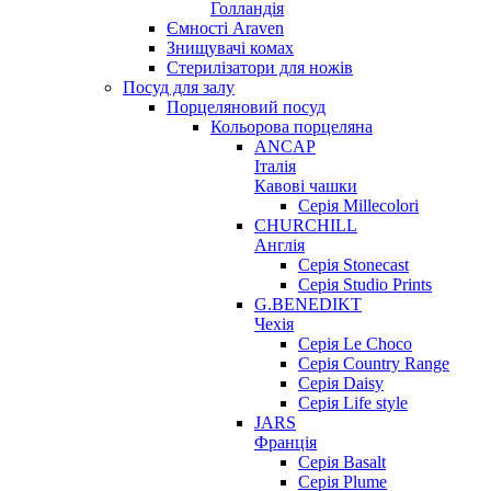
Голландія
Ємності Araven
Знищувачі комах
Стерилізатори для ножів
Посуд для залу
Порцеляновий посуд
Кольорова порцеляна
ANCAP
Італія
Кавові чашки
Серія Millecolori
CHURCHILL
Англія
Серія Stonecast
Серія Studio Prints
G.BENEDIKT
Чехія
Cерія Le Choco
Серія Country Range
Серія Daisy
Серія Life style
JARS
Франція
Серія Basalt
Серія Plume