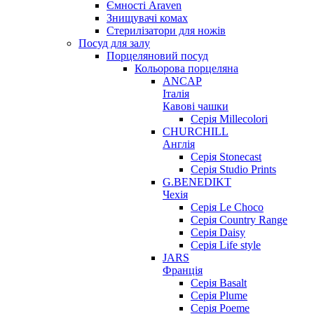
Ємності Araven
Знищувачі комах
Стерилізатори для ножів
Посуд для залу
Порцеляновий посуд
Кольорова порцеляна
ANCAP
Італія
Кавові чашки
Серія Millecolori
CHURCHILL
Англія
Серія Stonecast
Серія Studio Prints
G.BENEDIKT
Чехія
Cерія Le Choco
Серія Country Range
Серія Daisy
Серія Life style
JARS
Франція
Серія Basalt
Серія Plume
Серія Poeme