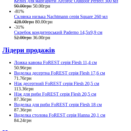
Келих для маргарити Arcoroc Outdoor Perfect 300 мл
90
.
00
грн
50
.
00
грн
-81%
Склянка низька Nachtmann серія Square 260 мл
428
.
00
грн
80
.
00
грн
-31%
Скребок кондитерський Paderno 14,5х9,9 см
52
.
00
грн
36
.
00
грн
Лідери продажів
Ложка кавова FoREST серія Flesh 11,4 см
50
.
96
грн
Виделка десертна FoREST серія Flesh 17,6 см
71
.
76
грн
Ніж десертний FoREST серія Flesh 20,5 см
113
.
36
грн
Ніж для риби FoREST серія Flesh 20,5 см
87
.
36
грн
Виделка для риби FoREST серія Flesh 18 см
87
.
36
грн
Виделка столова FoREST серія Hanna 20,1 см
84
.
24
грн