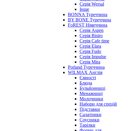
Серія Wersal
Інше
BONNA Туреччина
BY BONE Туреччина
FoREST Німеччина
Серія Aspen
Серія Bistro
Серія Cafe time
Серія Elara
Серія Fudo
Серія Impulse
Серія Mira
Porland Туреччина
WILMAX Англія
Ємності
Блюда
Бульйонниці
Менажниці
Молочники
Набори для спецій
Підставки
Салатники
Соусники
Тарілки
Форми для