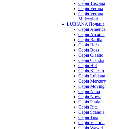
Серія Toscana
Серія Verona
Серія Verona
Millecolori
LUBIANA Польща
Серія America
Серія Arcadia
Серія Barilla
Серія Bola
Серія Boss
Серія Classic
Серія Claudia
Серія Hel
Серія Kaszub
Серія Lubiana
Серія Merkury
Серія Moving
Серія Nana
Серія Nowa
Серія Paula
Серія Rita
Серія Scandia
Серія Tina
Серія Victoria
Серія Wawel