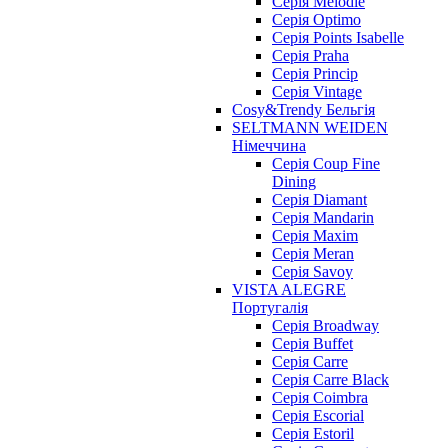
Серія Melodie
Серія Optimo
Серія Points Isabelle
Серія Praha
Серія Princip
Серія Vintage
Cosy&Trendy Бельгія
SELTMANN WEIDEN
Німеччина
Cерія Coup Fine
Dining
Cерія Diamant
Cерія Mandarin
Cерія Maxim
Серія Meran
Серія Savoy
VISTA ALEGRE
Португалія
Серія Broadway
Серія Buffet
Серія Carre
Серія Carre Black
Серія Coimbra
Серія Escorial
Серія Estoril