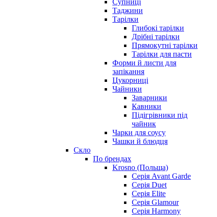
Супниці
Таджини
Тарілки
Глибокі тарілки
Дрібні тарілки
Прямокутні тарілки
Тарілки для пасти
Форми й листи для
запікання
Цукорниці
Чайники
Заварники
Кавники
Підігрівники під
чайник
Чарки для соусу
Чашки й блюдця
Скло
По брендах
Krosno (Польща)
Серія Avant Garde
Серія Duet
Серія Elite
Серія Glamour
Серія Harmony