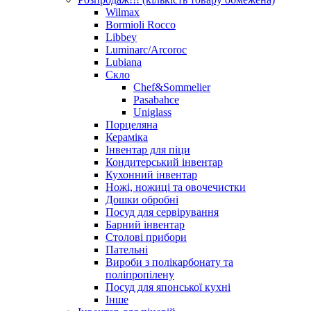
Wilmax
Bormioli Rocco
Libbey
Luminarc/Arcoroc
Lubiana
Скло
Chef&Sommelier
Pasabahce
Uniglass
Порцеляна
Кераміка
Інвентар для піци
Кондитерський інвентар
Кухонний інвентар
Ножі, ножиці та овочечистки
Дошки обробні
Посуд для сервірування
Барний інвентар
Столові прибори
Пательні
Вироби з полікарбонату та
поліпропілену
Посуд для японської кухні
Інше