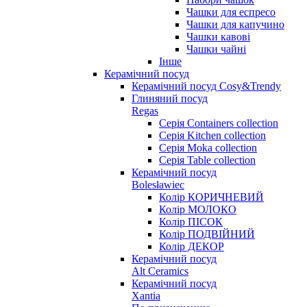
Чашки для еспресо
Чашки для капучино
Чашки кавові
Чашки чайні
Інше
Керамічний посуд
Керамічний посуд Cosy&Trendy
Глиняний посуд
Regas
Серія Containers collection
Серія Kitchen collection
Серія Moka collection
Серія Table collection
Керамічний посуд
Bolesławiec
Колір КОРИЧНЕВИЙ
Колір МОЛОКО
Колір ПІСОК
Колір ПОДВІЙНИЙ
Колір ДЕКОР
Керамічний посуд
Alt Ceramics
Керамічний посуд
Xantia