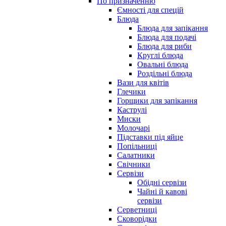
По призначенню
Ємності для спецій
Блюда
Блюда для запікання
Блюда для подачі
Блюда для риби
Круглі блюда
Овальні блюда
Роздільні блюда
Вази для квітів
Глечики
Горщики для запікання
Каструлі
Миски
Молочарі
Підставки під яйце
Попільниці
Салатники
Свічники
Сервізи
Обідні сервізи
Чайні й кавові
сервізи
Серветниці
Сковорідки