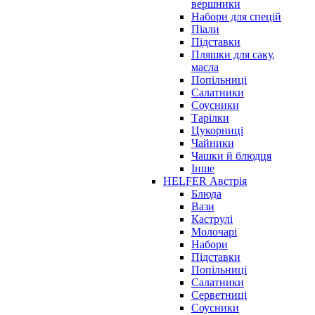
вершники
Набори для спецій
Піали
Підставки
Пляшки для саку,
масла
Попільниці
Салатники
Соусники
Тарілки
Цукорниці
Чайники
Чашки й блюдця
Інше
HELFER Австрія
Блюда
Вази
Каструлі
Молочарі
Набори
Підставки
Попільниці
Салатники
Серветниці
Соусники