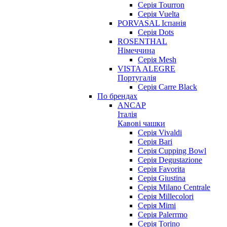
Серія Tourron
Серія Vuelta
PORVASAL Іспанія
Серія Dots
ROSENTHAL
Німеччина
Серія Mesh
VISTA ALEGRE
Португалія
Серія Carre Black
По брендах
ANCAP
Італія
Кавові чашки
Cерія Vivaldi
Серія Bari
Серія Cupping Bowl
Серія Degustazione
Серія Favorita
Серія Giustina
Серія Milano Centrale
Серія Millecolori
Серія Mimi
Серія Palerrmo
Серія Torino