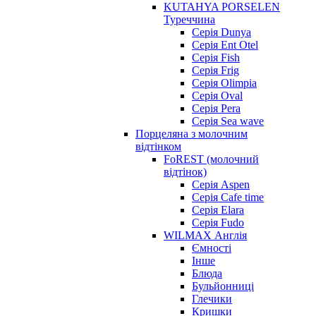
KUTAHYA PORSELEN
Туреччина
Серія Dunya
Серія Ent Otel
Серія Fish
Серія Frig
Серія Olimpia
Серія Oval
Серія Pera
Серія Sea wave
Порцеляна з молочним
відтінком
FoREST (молочний
відтінок)
Серія Aspen
Серія Cafe time
Серія Elara
Серія Fudo
WILMAX Англія
Ємності
Інше
Блюда
Бульйонниці
Глечики
Кришки