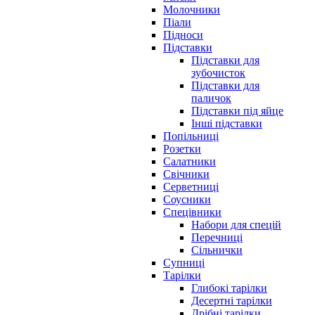
Молочники
Піали
Підноси
Підставки
Підставки для
зубочисток
Підставки для
паличок
Підставки під яйце
Інші підставки
Попільниці
Розетки
Салатники
Свічники
Серветниці
Соусники
Спецівники
Набори для спецій
Перечниці
Сільнички
Супниці
Тарілки
Глибокі тарілки
Десертні тарілки
Дрібні тарілки