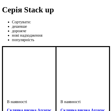
Серія Stack up
Сортувати:
дешевше
дорожче
нові надходження
популярність
Склянка висока Arcoroc
Склянка висока Arcoroc