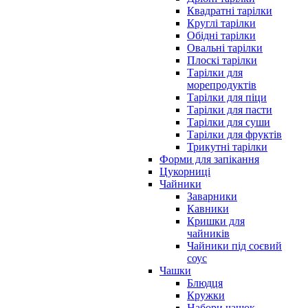
Квадратні тарілки
Круглі тарілки
Обідні тарілки
Овальні тарілки
Плоскі тарілки
Тарілки для
морепродуктів
Тарілки для піци
Тарілки для пасти
Тарілки для суши
Тарілки для фруктів
Трикутні тарілки
Форми для запікання
Цукорниці
Чайники
Заварники
Кавники
Кришки для
чайників
Чайники під соєвий
соус
Чашки
Блюдця
Кружки
Набори чашок