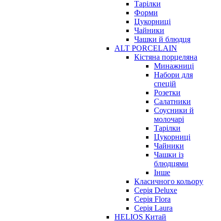
Тарілки
Форми
Цукорниці
Чайники
Чашки й блюдця
ALT PORCELAIN
Кістяна порцеляна
Минажниці
Набори для
спецій
Розетки
Салатники
Соусники й
молочарі
Тарілки
Цукорниці
Чайники
Чашки із
блюдцями
Інше
Класичного кольору
Серія Deluxe
Серія Flora
Серія Laura
HELIOS Китай