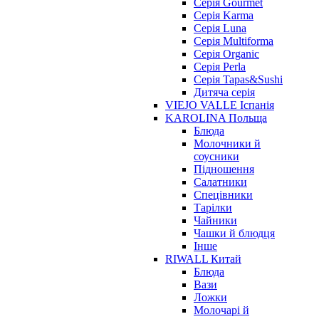
Серія Gourmet
Серія Karma
Серія Luna
Серія Multiforma
Серія Organic
Серія Perla
Серія Tapas&Sushi
Дитяча серія
VIEJO VALLE Іспанія
KAROLINA Польща
Блюда
Молочники й
соусники
Підношення
Салатники
Спецівники
Тарілки
Чайники
Чашки й блюдця
Інше
RIWALL Китай
Блюда
Вази
Ложки
Молочарі й