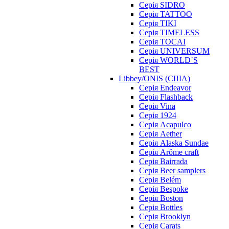
Серія SIDRO
Серія TATTOO
Серія TIKI
Серія TIMELESS
Серія TOCAI
Серія UNIVERSUM
Серія WORLD`S
BEST
Libbey/ONIS (США)
Cерія Endeavor
Cерія Flashback
Cерія Vina
Серія 1924
Серія Acapulco
Серія Aether
Серія Alaska Sundae
Серія Arôme craft
Серія Bairrada
Серія Beer samplers
Серія Belém
Серія Bespoke
Серія Boston
Серія Bottles
Серія Brooklyn
Серія Carats