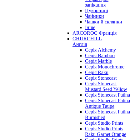
запікання
Цукорниці
Чайники
Чашки й склянки
Інше
ARCOROC Франція
CHURCHILL
Англія
Серія Alchemy
Серія Bamboo
Серія Marble
Серія Monochrome
Серія Raku
Серія Stonecast
Серія Stonecast
Mustard Seed Yellow
Серія Stonecast Patina
Серія Stonecast Patina
Antique Taupe
Серія Stonecast Patina
Burnished
Серія Studio Prints
Серія Studio Prints
Raku Garnet Orange
Серія Studio Prints