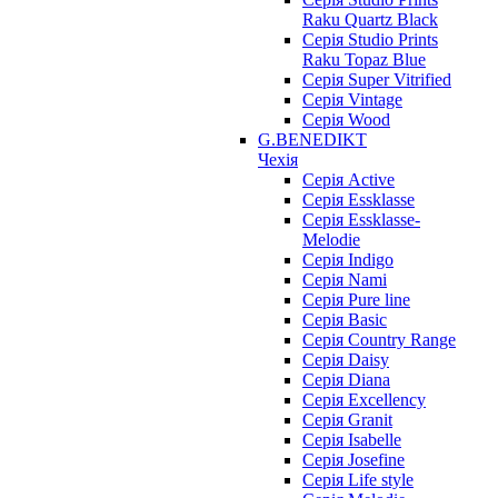
Raku Quartz Black
Серія Studio Prints
Raku Topaz Blue
Серія Super Vitrified
Серія Vintage
Серія Wood
G.BENEDIKT
Чехія
Cерія Active
Cерія Essklasse
Cерія Essklasse-
Melodie
Cерія Indigo
Cерія Nami
Cерія Pure line
Серія Basic
Серія Country Range
Серія Daisy
Серія Diana
Серія Excellency
Серія Granit
Серія Isabelle
Серія Josefine
Серія Life style