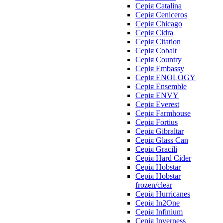
Серія Catalina
Серія Ceniceros
Серія Chicago
Серія Cidra
Серія Citation
Серія Cobalt
Серія Country
Серія Embassy
Серія ENOLOGY
Серія Ensemble
Серія ENVY
Серія Everest
Серія Farmhouse
Серія Fortius
Серія Gibraltar
Серія Glass Can
Серія Gracili
Серія Hard Cider
Серія Hobstar
Серія Hobstar
frozen/clear
Серія Hurricanes
Серія In2One
Серія Infinium
Серія Inverness