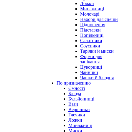
Ложки
Минажниці
Молочарі
Набори для спецій
Підношення
Підставки
Попільниці
Салатники
Соусники
Тарілки й миски
Форми для
запікання
Цукорниці
Чайники
Чашки й блюдця
По призначенню
Ємності
Блюда
Бульйонниці
Вази
Вершники
Глечики
Ложки
Минажниці
Миски