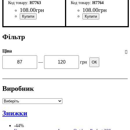
H7763
H7764
108
.
00
грн
108
.
00
грн
Фільтр
Ціна
—
грн
ОК
Виробник
Знижки
-44%