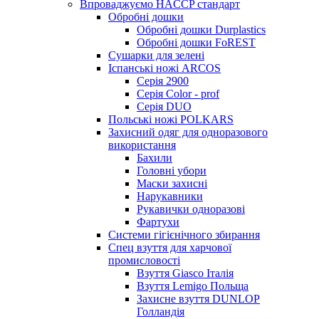
Впроваджуємо HACCP стандарт
Обробні дошки
Обробні дошки Durplastics
Обробні дошки FoREST
Сушарки для зелені
Іспанські ножі ARCOS
Серія 2900
Серія Color - prof
Серія DUO
Польські ножі POLKARS
Захисний одяг для одноразового
використання
Бахили
Головні убори
Маски захисні
Нарукавники
Рукавички одноразові
Фартухи
Системи гігієнічного збирання
Спец взуття для харчової
промисловості
Взуття Giasco Італія
Взуття Lemigo Польща
Захисне взуття DUNLOP
Голландія