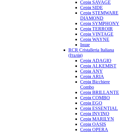
Серія SAVAGE
Серія SIDE
Серія STEMWARE
DIAMOND
Серія SYMPHONY
Серія TERROIR
Серія VINTAGE
Серія WAYNE
Інше
RCR Cristalleria Italiana
(Італія)
Серія ADAGIO
Серія ALKEMIST
Серія ANY
Серія ARIA
Серія Bicchiere
Combo
Серія BRILLANTE
Серія COMBO
Серія EGO
Серія ESSENTIAL
Серія INVINO
Серія MARILYN
Серія OASIS
Серія OPERA