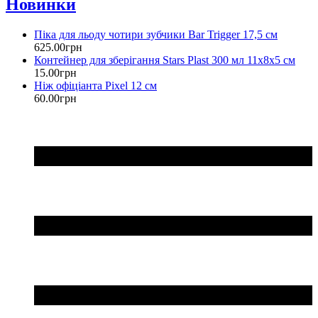
Новинки
Піка для льоду чотири зубчики Bar Trigger 17,5 см
625
.
00
грн
Контейнер для зберігання Stars Plast 300 мл 11х8х5 см
15
.
00
грн
Ніж офіціанта Pixel 12 см
60
.
00
грн