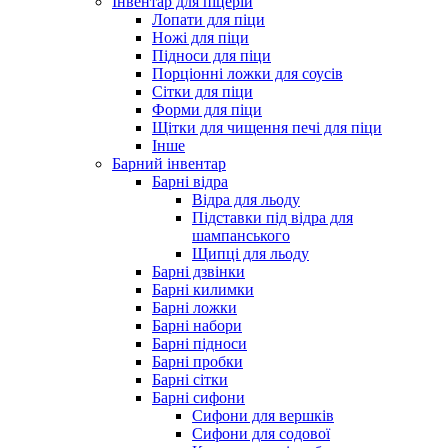
Інвентар для піцерій
Лопати для піци
Ножі для піци
Підноси для піци
Порціонні ложки для соусів
Сітки для піци
Форми для піци
Щітки для чищення печі для піци
Інше
Барний інвентар
Барні відра
Відра для льоду
Підставки під відра для
шампанського
Щипці для льоду
Барні дзвінки
Барні килимки
Барні ложки
Барні набори
Барні підноси
Барні пробки
Барні сітки
Барні сифони
Сифони для вершків
Сифони для содової