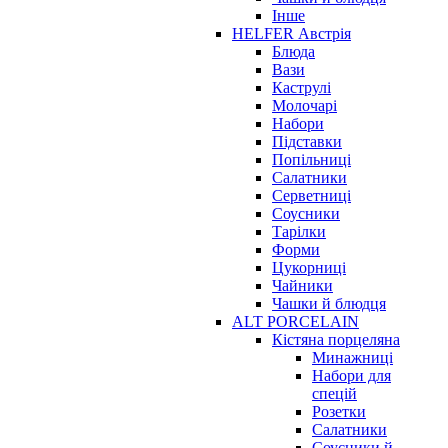
Інше
HELFER Австрія
Блюда
Вази
Каструлі
Молочарі
Набори
Підставки
Попільниці
Салатники
Серветниці
Соусники
Тарілки
Форми
Цукорниці
Чайники
Чашки й блюдця
ALT PORCELAIN
Кістяна порцеляна
Минажниці
Набори для
спецій
Розетки
Салатники
Соусники й