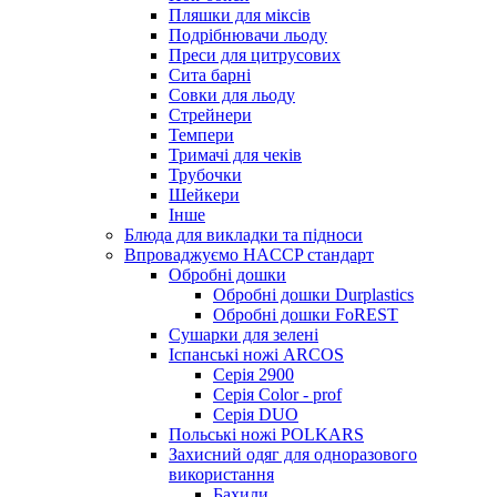
Пляшки для міксів
Подрібнювачи льоду
Преси для цитрусових
Сита барні
Совки для льоду
Стрейнери
Темпери
Тримачі для чеків
Трубочки
Шейкери
Інше
Блюда для викладки та підноси
Впроваджуємо HACCP стандарт
Обробні дошки
Обробні дошки Durplastics
Обробні дошки FoREST
Сушарки для зелені
Іспанські ножі ARCOS
Серія 2900
Серія Color - prof
Серія DUO
Польські ножі POLKARS
Захисний одяг для одноразового
використання
Бахили