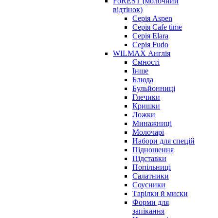
FoREST (молочний
відтінок)
Серія Aspen
Серія Cafe time
Серія Elara
Серія Fudo
WILMAX Англія
Ємності
Інше
Блюда
Бульйонниці
Глечики
Кришки
Ложки
Минажниці
Молочарі
Набори для спецій
Підношення
Підставки
Попільниці
Салатники
Соусники
Тарілки й миски
Форми для
запікання