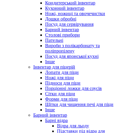
Кондитерський інвентар
Кухонний інвентар
Ножі, ножиці та овочечистки
Дошки обробні
Посуд для сервірування
Барний інвентар
Столові прибори
Пательні
Вироби з полікарбонату та
поліпропілену
Посуд для японської кухні
Інше
Інвентар для піцерій
Лопати для піци
Ножі для піци
Підноси для піци
Порціонні ложки для соусів
Сітки для піци
Форми для піци
Щітки для чищення печі для піци
Інше
Барний інвентар
Барні відра
Відра для льоду
Підставки під відра для