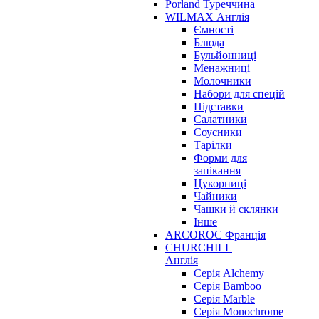
Porland Туреччина
WILMAX Англія
Ємності
Блюда
Бульйонниці
Менажниці
Молочники
Набори для спецій
Підставки
Салатники
Соусники
Тарілки
Форми для
запікання
Цукорниці
Чайники
Чашки й склянки
Інше
ARCOROC Франція
CHURCHILL
Англія
Серія Alchemy
Серія Bamboo
Серія Marble
Серія Monochrome