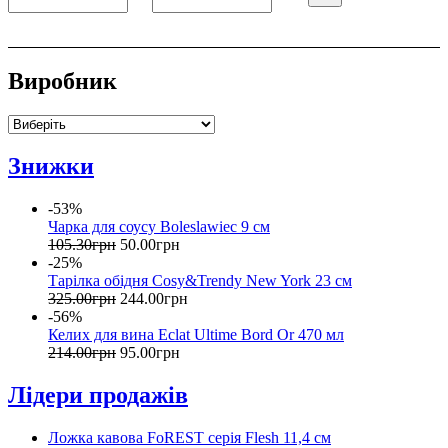
Виробник
Знижки
-53%
Чарка для соусу Boleslawiec 9 см
105
.
30
грн
50
.
00
грн
-25%
Тарілка обідня Cosy&Trendy New York 23 см
325
.
00
грн
244
.
00
грн
-56%
Келих для вина Eclat Ultime Bord Or 470 мл
214
.
00
грн
95
.
00
грн
Лідери продажів
Ложка кавова FoREST серія Flesh 11,4 см