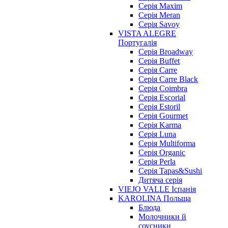
Cерія Maxim
Серія Meran
Серія Savoy
VISTA ALEGRE
Португалія
Серія Broadway
Серія Buffet
Серія Carre
Серія Carre Black
Серія Coimbra
Серія Escorial
Серія Estoril
Серія Gourmet
Серія Karma
Серія Luna
Серія Multiforma
Серія Organic
Серія Perla
Серія Tapas&Sushi
Дитяча серія
VIEJO VALLE Іспанія
KAROLINA Польща
Блюда
Молочники й
соусники