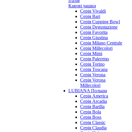
Італія
Кавові чашки
Cерія Vivaldi
Серія Bari
Серія Cupping Bowl
Серія Degustazione
Серія Favorita
Серія Giustina
Серія Milano Centrale
Серія Millecolori
Серія Mimi
Серія Palerrmo
Серія Torino
Серія Toscana
Серія Verona
Серія Verona
Millecolori
LUBIANA Польща
Серія America
Серія Arcadia
Серія Barilla
Серія Bola
Серія Boss
Серія Classic
Серія Claudia