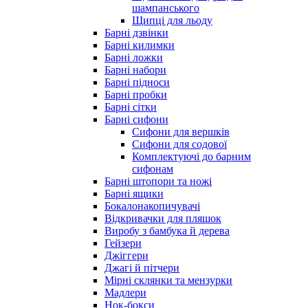
шампанського
Щипці для льоду
Барні дзвінки
Барні килимки
Барні ложки
Барні набори
Барні підноси
Барні пробки
Барні сітки
Барні сифони
Сифони для вершків
Сифони для содової
Комплектуючі до барним
сифонам
Барні штопори та ножі
Барні ящики
Бокалонакопичувачі
Відкривачки для пляшок
Виробу з бамбука й дерева
Гейзери
Джіггери
Джагі й пітчери
Мірні склянки та мензурки
Мадлери
Нок-бокси