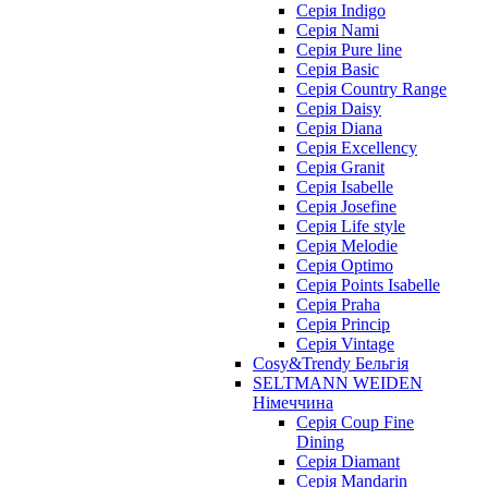
Cерія Indigo
Cерія Nami
Cерія Pure line
Серія Basic
Серія Country Range
Серія Daisy
Серія Diana
Серія Excellency
Серія Granit
Серія Isabelle
Серія Josefine
Серія Life style
Серія Melodie
Серія Optimo
Серія Points Isabelle
Серія Praha
Серія Princip
Серія Vintage
Cosy&Trendy Бельгія
SELTMANN WEIDEN
Німеччина
Cерія Coup Fine
Dining
Cерія Diamant
Cерія Mandarin