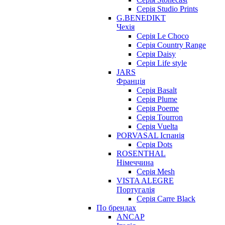
Серія Studio Prints
G.BENEDIKT
Чехія
Cерія Le Choco
Серія Country Range
Серія Daisy
Серія Life style
JARS
Франція
Серія Basalt
Серія Plume
Серія Poeme
Серія Tourron
Серія Vuelta
PORVASAL Іспанія
Серія Dots
ROSENTHAL
Німеччина
Серія Mesh
VISTA ALEGRE
Португалія
Серія Carre Black
По брендах
ANCAP