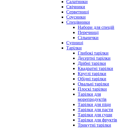
Салатники
Свічники
Серветниці
Соусники
Спецівники
Набори для спецій
Перечниці
Сільнички
Супниці
Тарілки
Глибокі тарілки
Десертні тарілки
Дрібні тарілки
Квадратні тарілки
Круглі тарілки
Обідні тарілки
Овальні тарілки
Плоскі тарілки
Тарілки для
морепродуктів
Тарілки для піци
Тарілки для пасти
Тарілки для суши
Тарілки для фруктів
Трикутні тарілки