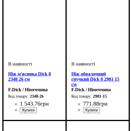
Ніж м'ясника Dick 8
Ніж обвалочний
2348 26 см
гнучкий Dick 8 2981 15
см
F.Dick / Німеччина
F.Dick / Німеччина
2348-26
2981-15
1 543
.
76
грн
771
.
88
грн