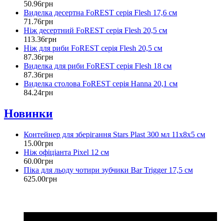
50
.
96
грн
Виделка десертна FoREST серія Flesh 17,6 см
71
.
76
грн
Ніж десертний FoREST серія Flesh 20,5 см
113
.
36
грн
Ніж для риби FoREST серія Flesh 20,5 см
87
.
36
грн
Виделка для риби FoREST серія Flesh 18 см
87
.
36
грн
Виделка столова FoREST серія Hanna 20,1 см
84
.
24
грн
Новинки
Контейнер для зберігання Stars Plast 300 мл 11х8х5 см
15
.
00
грн
Ніж офіціанта Pixel 12 см
60
.
00
грн
Піка для льоду чотири зубчики Bar Trigger 17,5 см
625
.
00
грн