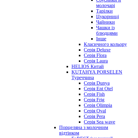
молочарі
Тарілки
Цукорниці
Чайники
Чашки із
блюдцями
Інше
Класичного кольору
Серія Deluxe
Серія Flora
Серія Laura
HELIOS Китай
KUTAHYA PORSELEN
Туреччина
Серія Dunya
Серія Ent Otel
Серія Fish
Серія Frig
Серія Olimpia
Серія Oval
Серія Pera
Серія Sea wave
Порцеляна з молочним
відтінком