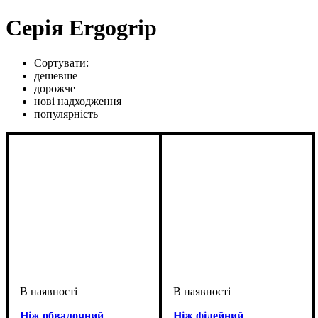
Серія Ergogrip
Сортувати:
дешевше
дорожче
нові надходження
популярність
Ніж обвалочний
Ніж філейний