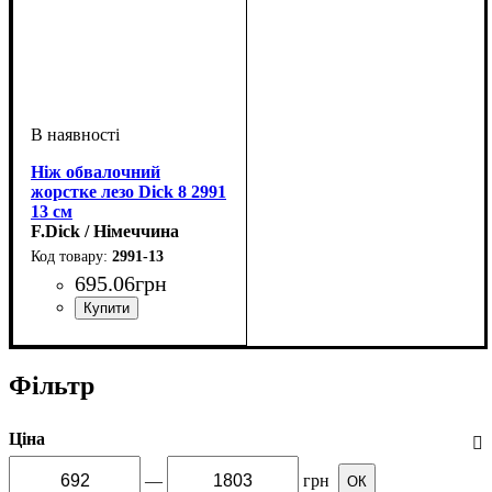
Ніж обвалочний
жорстке лезо Dick 8 2991
13 см
F.Dick / Німеччина
2991-13
695
.
06
грн
Фільтр
Ціна
—
грн
ОК