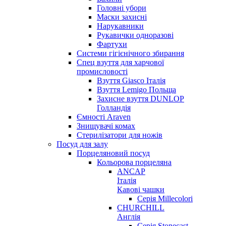
Головні убори
Маски захисні
Нарукавники
Рукавички одноразові
Фартухи
Системи гігієнічного збирання
Спец взуття для харчової
промисловості
Взуття Giasco Італія
Взуття Lemigo Польща
Захисне взуття DUNLOP
Голландія
Ємності Araven
Знищувачі комах
Стерилізатори для ножів
Посуд для залу
Порцеляновий посуд
Кольорова порцеляна
ANCAP
Італія
Кавові чашки
Серія Millecolori
CHURCHILL
Англія
Серія Stonecast