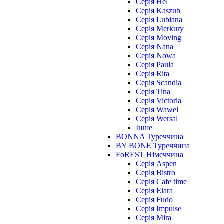
Серія Hel
Серія Kaszub
Серія Lubiana
Серія Merkury
Серія Moving
Серія Nana
Серія Nowa
Серія Paula
Серія Rita
Серія Scandia
Серія Tina
Серія Victoria
Серія Wawel
Серія Wersal
Інше
BONNA Туреччина
BY BONE Туреччина
FoREST Німеччина
Серія Aspen
Серія Bistro
Серія Cafe time
Серія Elara
Серія Fudo
Серія Impulse
Серія Mira