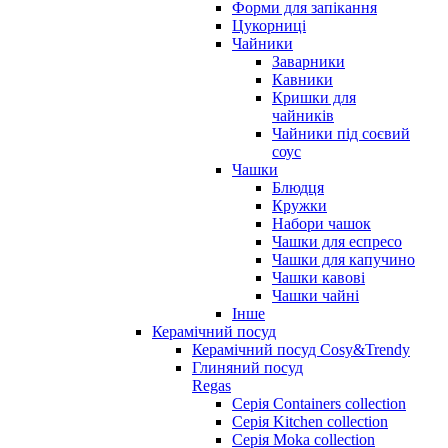
Форми для запікання
Цукорниці
Чайники
Заварники
Кавники
Кришки для
чайників
Чайники під соєвий
соус
Чашки
Блюдця
Кружки
Набори чашок
Чашки для еспресо
Чашки для капучино
Чашки кавові
Чашки чайні
Інше
Керамічний посуд
Керамічний посуд Cosy&Trendy
Глиняний посуд
Regas
Серія Containers collection
Серія Kitchen collection
Серія Moka collection