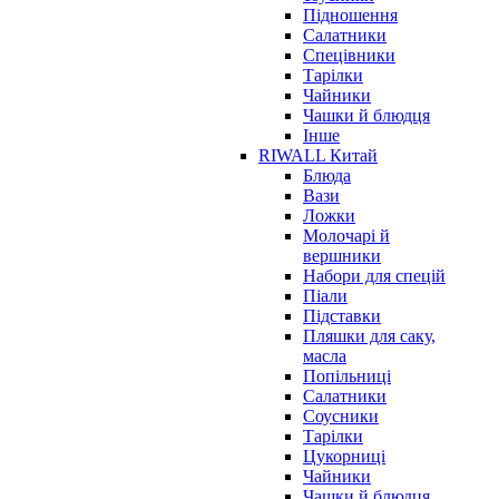
Підношення
Салатники
Спецівники
Тарілки
Чайники
Чашки й блюдця
Інше
RIWALL Китай
Блюда
Вази
Ложки
Молочарі й
вершники
Набори для спецій
Піали
Підставки
Пляшки для саку,
масла
Попільниці
Салатники
Соусники
Тарілки
Цукорниці
Чайники
Чашки й блюдця