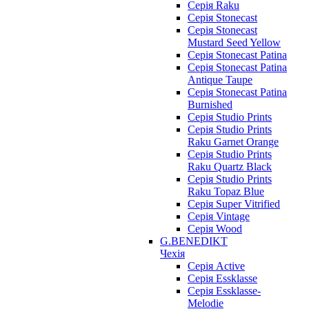
Серія Raku
Серія Stonecast
Серія Stonecast
Mustard Seed Yellow
Серія Stonecast Patina
Серія Stonecast Patina
Antique Taupe
Серія Stonecast Patina
Burnished
Серія Studio Prints
Серія Studio Prints
Raku Garnet Orange
Серія Studio Prints
Raku Quartz Black
Серія Studio Prints
Raku Topaz Blue
Серія Super Vitrified
Серія Vintage
Серія Wood
G.BENEDIKT
Чехія
Cерія Active
Cерія Essklasse
Cерія Essklasse-
Melodie