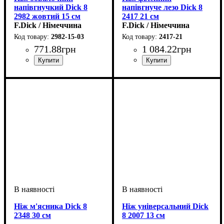
напівгнучкий Dick 8
напівгнуче лезо Dick 8
2982 жовтий 15 см
2417 21 см
F.Dick / Німеччина
F.Dick / Німеччина
2982-15-03
2417-21
771
.
88
грн
1 084
.
22
грн
Ніж м'ясника Dick 8
Ніж універсальний Dick
2348 30 см
8 2007 13 см