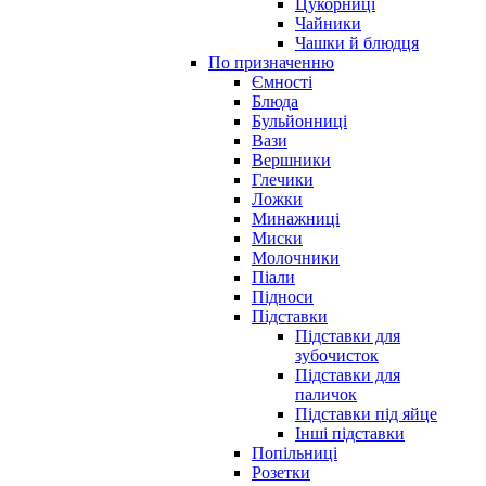
Цукорниці
Чайники
Чашки й блюдця
По призначенню
Ємності
Блюда
Бульйонниці
Вази
Вершники
Глечики
Ложки
Минажниці
Миски
Молочники
Піали
Підноси
Підставки
Підставки для
зубочисток
Підставки для
паличок
Підставки під яйце
Інші підставки
Попільниці
Розетки