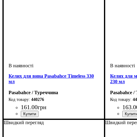
Келих для вина Pasabahce Timeless 330
Келих для м
мл
230 мл
Pasabahce / Туреччина
Pasabahce /
440276
44
161
.
00
грн
163
.
0
Швидкий перегляд
Швидкий пере