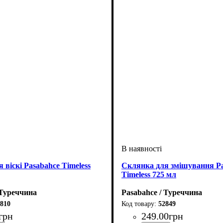
 віскі Pasabahce Timeless
Склянка для змішування P
Timeless 725 мл
 Туреччина
Pasabahce / Туреччина
810
52849
грн
249
.
00
грн