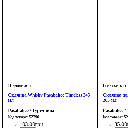
Склянка Whisky Pasabahce Timeless 345
Склянка для
мл
205 мл
Pasabahce / Туреччина
Pasabahce /
52790
52
103
.
00
грн
85
.
00