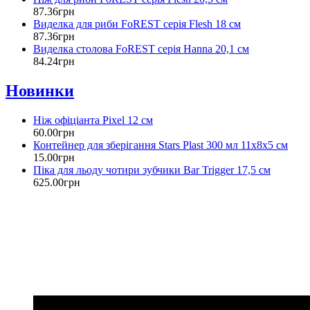
87
.
36
грн
Виделка для риби FoREST серія Flesh 18 см
87
.
36
грн
Виделка столова FoREST серія Hanna 20,1 см
84
.
24
грн
Новинки
Ніж офіціанта Pixel 12 см
60
.
00
грн
Контейнер для зберігання Stars Plast 300 мл 11х8х5 см
15
.
00
грн
Піка для льоду чотири зубчики Bar Trigger 17,5 см
625
.
00
грн