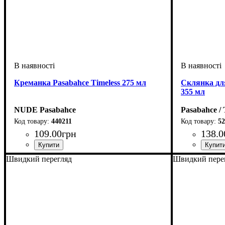
Креманка Pasabahce Timeless 275 мл
Склянка для
355 мл
NUDE Pasabahce
Pasabahce /
440211
52
109
.
00
грн
138
.
0
Швидкий перегляд
Швидкий пере