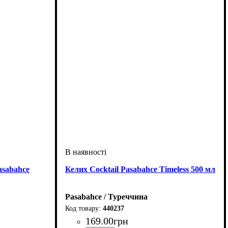
asabahce
Келих Cocktail Pasabahce Timeless 500 мл
Pasabahce / Туреччина
440237
169
.
00
грн