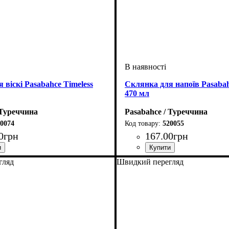
 віскі Pasabahce Timeless
Склянка для напоїв Pasabah
470 мл
 Туреччина
Pasabahce / Туреччина
0074
520055
0
грн
167
.
00
грн
гляд
Швидкий перегляд