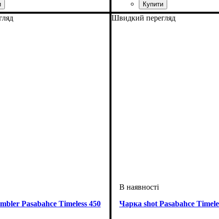
гляд
Швидкий перегляд
bler Pasabahce Timeless 450
Чарка shot Pasabahce Timele