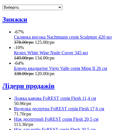
Знижки
-67%
Склянка висока Nachtmann серія Sculpture 420 мл
378
.
00
грн
125
.
00
грн
-10%
Келих White Wine Nude Cuvee 345 мл
149
.
00
грн
134
.
00
грн
-64%
Блюдо квадратне Viejo Valle серія Ming II 26 см
338
.
00
грн
120
.
00
грн
Лідери продажів
Ложка кавова FoREST серія Flesh 11,4 см
50
.
96
грн
Виделка десертна FoREST серія Flesh 17,6 см
71
.
76
грн
Ніж десертний FoREST серія Flesh 20,5 см
113
.
36
грн
Ніж для риби FoREST серія Flesh 20,5 см