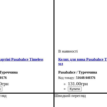
артіні Pasabahce Timeless
Келих для вина Pasabahce Ti
мл
 Туреччина
Pasabahce / Туреччина
0176
51648/440376
0
грн
131
.
00
грн
гляд
Швидкий перегляд