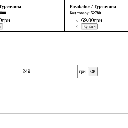
 Туреччина
Pasabahce / Туреччина
800
52780
0
грн
69
.
00
грн
грн
ОК