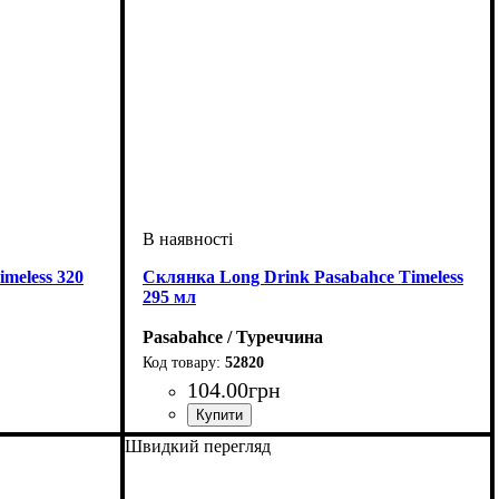
meless 320
Склянка Long Drink Pasabahce Timeless
295 мл
Pasabahce / Туреччина
52820
104
.
00
грн
Швидкий перегляд