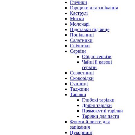
Глечики
Горщики для запікання
Каструлі
Миски
Молочарі
Підставки під яйце
Попільниці
Салатники
Свічники
Сервізи
Обідні сервізи
Чайні й кавові
сервізи
Серветниці
Сковорідки
Супниці
Таджини
Тарілки
Глибокі тарілки
Дрібні тарілки
Прямокутні тарілки
Тарілки для пасти
Форми й листи для
запікання
Цукорниці