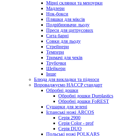
Мірні склянки та мензурки
Мадлери
Нок-бокси
Пляшки для міксів
Подрібнювачи льоду
Преси для цитрусових
Сита барні
Совки для льоду
Стрейнери
Темпери
Тримачі для чеків
Трубочки
Шейкери
Інше
Блюда для викладки та підноси
Впроваджуємо HACCP стандарт
Обробні дошки
Обробні дошки Durplastics
Обробні дошки FoREST
Сушарки для зелені
Іспанські ножі ARCOS
Серія 2900
Серія Color - prof
Серія DUO
Польські ножі POLKARS