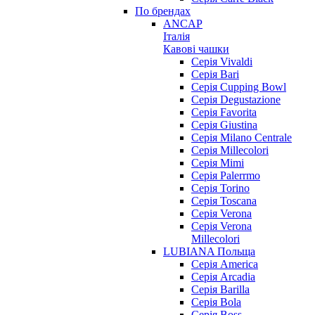
По брендах
ANCAP
Італія
Кавові чашки
Cерія Vivaldi
Серія Bari
Серія Cupping Bowl
Серія Degustazione
Серія Favorita
Серія Giustina
Серія Milano Centrale
Серія Millecolori
Серія Mimi
Серія Palerrmo
Серія Torino
Серія Toscana
Серія Verona
Серія Verona
Millecolori
LUBIANA Польща
Серія America
Серія Arcadia
Серія Barilla
Серія Bola
Серія Boss