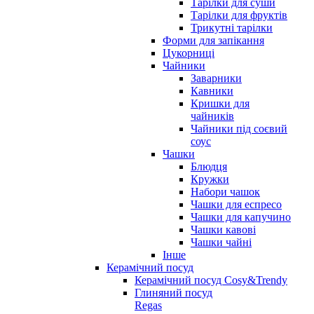
Тарілки для суши
Тарілки для фруктів
Трикутні тарілки
Форми для запікання
Цукорниці
Чайники
Заварники
Кавники
Кришки для
чайників
Чайники під соєвий
соус
Чашки
Блюдця
Кружки
Набори чашок
Чашки для еспресо
Чашки для капучино
Чашки кавові
Чашки чайні
Інше
Керамічний посуд
Керамічний посуд Cosy&Trendy
Глиняний посуд
Regas