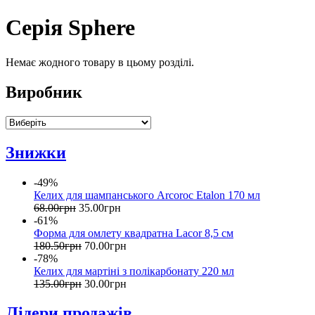
Серія Sphere
Немає жодного товару в цьому розділі.
Виробник
Знижки
-49%
Келих для шампанського Arcoroc Etalon 170 мл
68
.
00
грн
35
.
00
грн
-61%
Форма для омлету квадратна Lacor 8,5 см
180
.
50
грн
70
.
00
грн
-78%
Келих для мартіні з полікарбонату 220 мл
135
.
00
грн
30
.
00
грн
Лідери продажів