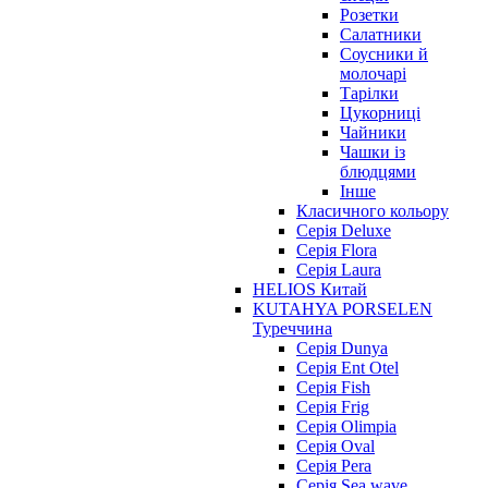
Розетки
Салатники
Соусники й
молочарі
Тарілки
Цукорниці
Чайники
Чашки із
блюдцями
Інше
Класичного кольору
Серія Deluxe
Серія Flora
Серія Laura
HELIOS Китай
KUTAHYA PORSELEN
Туреччина
Серія Dunya
Серія Ent Otel
Серія Fish
Серія Frig
Серія Olimpia
Серія Oval
Серія Pera
Серія Sea wave