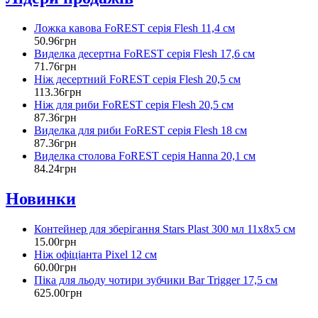
Ложка кавова FoREST серія Flesh 11,4 см
50
.
96
грн
Виделка десертна FoREST серія Flesh 17,6 см
71
.
76
грн
Ніж десертний FoREST серія Flesh 20,5 см
113
.
36
грн
Ніж для риби FoREST серія Flesh 20,5 см
87
.
36
грн
Виделка для риби FoREST серія Flesh 18 см
87
.
36
грн
Виделка столова FoREST серія Hanna 20,1 см
84
.
24
грн
Новинки
Контейнер для зберігання Stars Plast 300 мл 11х8х5 см
15
.
00
грн
Ніж офіціанта Pixel 12 см
60
.
00
грн
Піка для льоду чотири зубчики Bar Trigger 17,5 см
625
.
00
грн