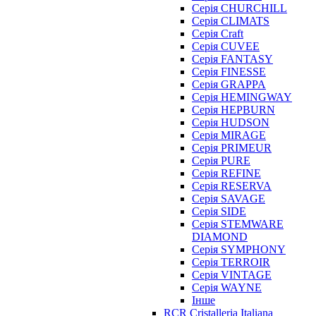
Серія CHURCHILL
Серія CLIMATS
Серія Craft
Серія CUVEE
Серія FANTASY
Серія FINESSE
Серія GRAPPA
Серія HEMINGWAY
Серія HEPBURN
Серія HUDSON
Серія MIRAGE
Серія PRIMEUR
Серія PURE
Серія REFINE
Серія RESERVA
Серія SAVAGE
Серія SIDE
Серія STEMWARE
DIAMOND
Серія SYMPHONY
Серія TERROIR
Серія VINTAGE
Серія WAYNE
Інше
RCR Cristalleria Italiana