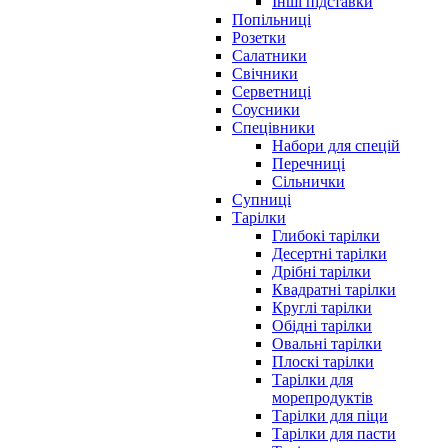
Інші підставки
Попільниці
Розетки
Салатники
Свічники
Серветниці
Соусники
Спецівники
Набори для спецій
Перечниці
Сільнички
Супниці
Тарілки
Глибокі тарілки
Десертні тарілки
Дрібні тарілки
Квадратні тарілки
Круглі тарілки
Обідні тарілки
Овальні тарілки
Плоскі тарілки
Тарілки для
морепродуктів
Тарілки для піци
Тарілки для пасти