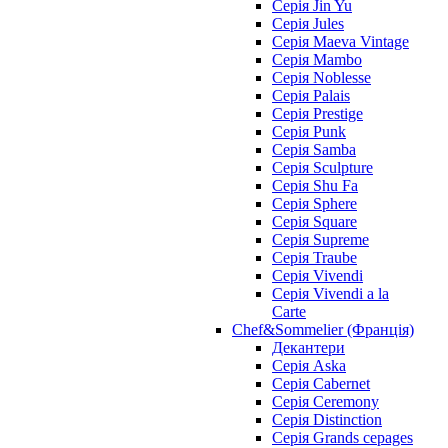
Серія Jin Yu
Серія Jules
Серія Maeva Vintage
Серія Mambo
Серія Noblesse
Серія Palais
Серія Prestige
Серія Punk
Серія Samba
Серія Sculpture
Серія Shu Fa
Серія Sphere
Серія Square
Серія Supreme
Серія Traube
Серія Vivendi
Серія Vivendi a la
Carte
Chef&Sommelier (Франція)
Декантери
Серія Aska
Серія Cabernet
Серія Ceremony
Серія Distinction
Серія Grands cepages