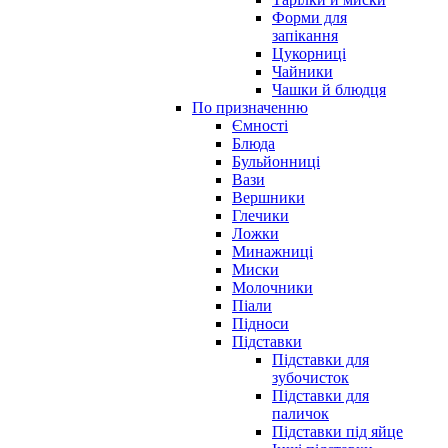
Форми для
запікання
Цукорниці
Чайники
Чашки й блюдця
По призначенню
Ємності
Блюда
Бульйонниці
Вази
Вершники
Глечики
Ложки
Минажниці
Миски
Молочники
Піали
Підноси
Підставки
Підставки для
зубочисток
Підставки для
паличок
Підставки під яйце