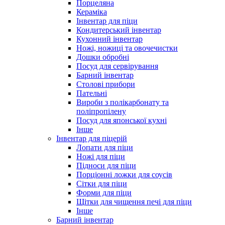
Порцеляна
Кераміка
Інвентар для піци
Кондитерський інвентар
Кухонний інвентар
Ножі, ножиці та овочечистки
Дошки обробні
Посуд для сервірування
Барний інвентар
Столові прибори
Пательні
Вироби з полікарбонату та
поліпропілену
Посуд для японської кухні
Інше
Інвентар для піцерій
Лопати для піци
Ножі для піци
Підноси для піци
Порціонні ложки для соусів
Сітки для піци
Форми для піци
Щітки для чищення печі для піци
Інше
Барний інвентар