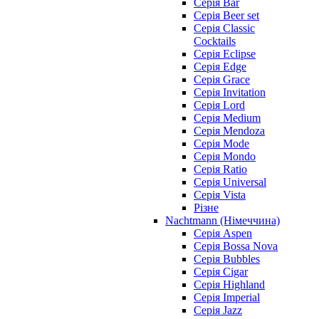
Серія Bar
Серія Beer set
Серія Classic
Cocktails
Серія Eclipse
Серія Edge
Серія Grace
Серія Invitation
Серія Lord
Серія Medium
Серія Mendoza
Серія Mode
Серія Mondo
Серія Ratio
Серія Universal
Серія Vista
Різне
Nachtmann (Німеччина)
Серія Aspen
Серія Bossa Nova
Серія Bubbles
Серія Cigar
Серія Highland
Серія Imperial
Серія Jazz