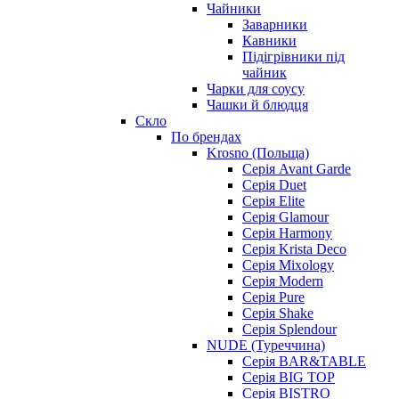
Чайники
Заварники
Кавники
Підігрівники під
чайник
Чарки для соусу
Чашки й блюдця
Скло
По брендах
Krosno (Польща)
Серія Avant Garde
Серія Duet
Серія Elite
Серія Glamour
Серія Harmony
Серія Krista Deco
Серія Mixology
Серія Modern
Серія Pure
Серія Shake
Серія Splendour
NUDE (Туреччина)
Серія BAR&TABLE
Серія BIG TOP
Серія BISTRO