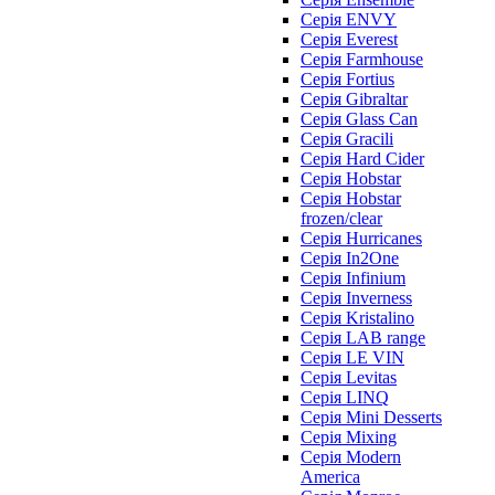
Серія ENVY
Серія Everest
Серія Farmhouse
Серія Fortius
Серія Gibraltar
Серія Glass Can
Серія Gracili
Серія Hard Cider
Серія Hobstar
Серія Hobstar
frozen/clear
Серія Hurricanes
Серія In2One
Серія Infinium
Серія Inverness
Серія Kristalino
Серія LAB range
Серія LE VIN
Серія Levitas
Серія LINQ
Серія Mini Desserts
Серія Mixing
Серія Modern
America