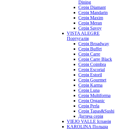
Dining
Cерія Diamant
Cерія Mandarin
Cерія Maxim
Серія Meran
Серія Savoy
VISTA ALEGRE
Португалія
Серія Broadway
Серія Buffet
Серія Carre
Серія Carre Black
Серія Coimbra
Серія Escorial
Серія Estoril
Серія Gourmet
Серія Karma
Серія Luna
Серія Multiforma
Серія Organic
Серія Perla
Серія Tapas&Sushi
Дитяча серія
VIEJO VALLE Іспанія
KAROLINA Польща