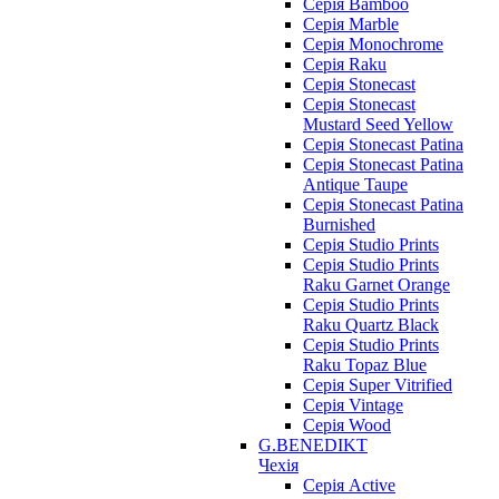
Серія Bamboo
Серія Marble
Серія Monochrome
Серія Raku
Серія Stonecast
Серія Stonecast
Mustard Seed Yellow
Серія Stonecast Patina
Серія Stonecast Patina
Antique Taupe
Серія Stonecast Patina
Burnished
Серія Studio Prints
Серія Studio Prints
Raku Garnet Orange
Серія Studio Prints
Raku Quartz Black
Серія Studio Prints
Raku Topaz Blue
Серія Super Vitrified
Серія Vintage
Серія Wood
G.BENEDIKT
Чехія
Cерія Active