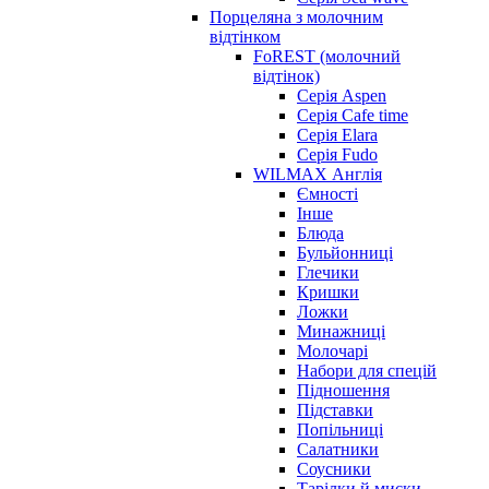
Порцеляна з молочним
відтінком
FoREST (молочний
відтінок)
Серія Aspen
Серія Cafe time
Серія Elara
Серія Fudo
WILMAX Англія
Ємності
Інше
Блюда
Бульйонниці
Глечики
Кришки
Ложки
Минажниці
Молочарі
Набори для спецій
Підношення
Підставки
Попільниці
Салатники
Соусники
Тарілки й миски