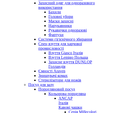
Захисний одяг для одноразового
використання
Бахили
Головні убори
Маски захисні
Нарукавники
Рукавички одноразові
Фартухи
Системи гігієнічного збирання
Спец взуття для харчової
промисловості
Взуття Giasco Італія
Взуття Lemigo Польща
Захисне взуття DUNLOP
Голландія
Ємності Araven
Знищувачі комах
Стерилізатори для ножів
Посуд для залу
Порцеляновий посуд
Кольорова порцеляна
ANCAP
Італія
Кавові чашки
Серія Millecolori