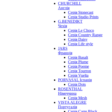
CHURCHILL
Англія
Серія Stonecast
Серія Studio Prints
G.BENEDIKT
Чехія
Cерія Le Choco
Серія Country Range
Серія Daisy
Серія Life style
JARS
Франція
Серія Basalt
Серія Plume
Серія Poeme
Серія Tourron
Серія Vuelta
PORVASAL Іспанія
Серія Dots
ROSENTHAL
Німеччина
Серія Mesh
VISTA ALEGRE
Португалія
Серія Carre Black