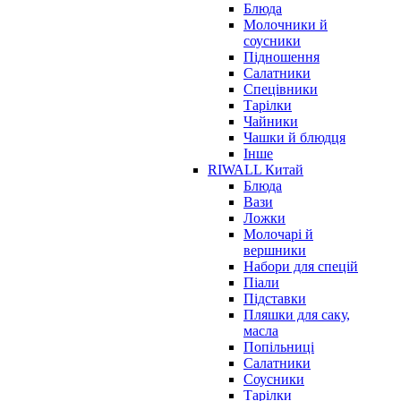
Блюда
Молочники й
соусники
Підношення
Салатники
Спецівники
Тарілки
Чайники
Чашки й блюдця
Інше
RIWALL Китай
Блюда
Вази
Ложки
Молочарі й
вершники
Набори для спецій
Піали
Підставки
Пляшки для саку,
масла
Попільниці
Салатники
Соусники
Тарілки