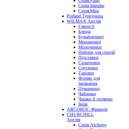
Серія Fudo
Серія Impulse
Серія Mira
Porland Туреччина
WILMAX Англія
Ємності
Блюда
Бульйонниці
Менажниці
Молочники
Набори для спецій
Підставки
Салатники
Соусники
Тарілки
Форми для
запікання
Цукорниці
Чайники
Чашки й склянки
Інше
ARCOROC Франція
CHURCHILL
Англія
Серія Alchemy