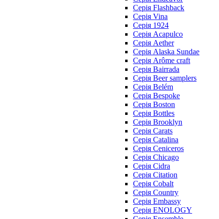
Cерія Flashback
Cерія Vina
Серія 1924
Серія Acapulco
Серія Aether
Серія Alaska Sundae
Серія Arôme craft
Серія Bairrada
Серія Beer samplers
Серія Belém
Серія Bespoke
Серія Boston
Серія Bottles
Серія Brooklyn
Серія Carats
Серія Catalina
Серія Ceniceros
Серія Chicago
Серія Cidra
Серія Citation
Серія Cobalt
Серія Country
Серія Embassy
Серія ENOLOGY
Серія Ensemble