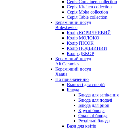
Серія Containers collection
Серія Kitchen collection
Серія Moka collection
Серія Table collection
Керамічний посуд
Bolesławiec
Колір КОРИЧНЕВИЙ
Колір МОЛОКО
Колір ПІСОК
Колір ПОДВІЙНИЙ
Колір ДЕКОР
Керамічний посуд
Alt Ceramics
Керамічний посуд
Xantia
По призначенню
Ємності для спецій
Блюда
Блюда для запікання
Блюда для подачі
Блюда для риби
Круглі блюда
Овальні блюда
Роздільні блюда
Вази для квітів