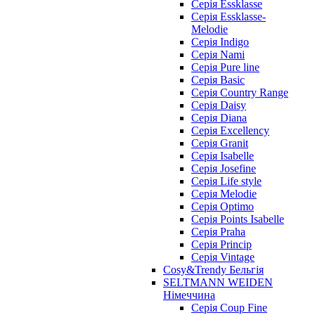
Cерія Essklasse
Cерія Essklasse-
Melodie
Cерія Indigo
Cерія Nami
Cерія Pure line
Серія Basic
Серія Country Range
Серія Daisy
Серія Diana
Серія Excellency
Серія Granit
Серія Isabelle
Серія Josefine
Серія Life style
Серія Melodie
Серія Optimo
Серія Points Isabelle
Серія Praha
Серія Princip
Серія Vintage
Cosy&Trendy Бельгія
SELTMANN WEIDEN
Німеччина
Cерія Coup Fine