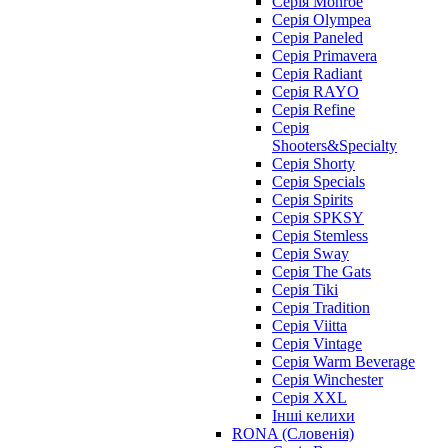
Серія Monroe
Серія Olympea
Серія Paneled
Серія Primavera
Серія Radiant
Серія RAYO
Серія Refine
Серія
Shooters&Specialty
Серія Shorty
Серія Specials
Серія Spirits
Серія SPKSY
Серія Stemless
Серія Sway
Серія The Gats
Серія Tiki
Серія Tradition
Серія Viitta
Серія Vintage
Серія Warm Beverage
Серія Winchester
Серія XXL
Інші келихи
RONA (Словенія)