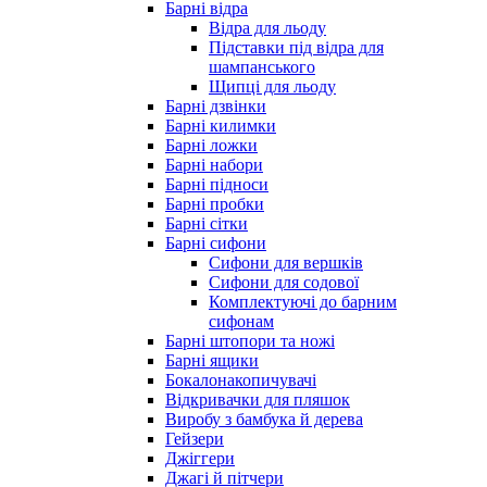
Барні відра
Відра для льоду
Підставки під відра для
шампанського
Щипці для льоду
Барні дзвінки
Барні килимки
Барні ложки
Барні набори
Барні підноси
Барні пробки
Барні сітки
Барні сифони
Сифони для вершків
Сифони для содової
Комплектуючі до барним
сифонам
Барні штопори та ножі
Барні ящики
Бокалонакопичувачі
Відкривачки для пляшок
Виробу з бамбука й дерева
Гейзери
Джіггери
Джагі й пітчери