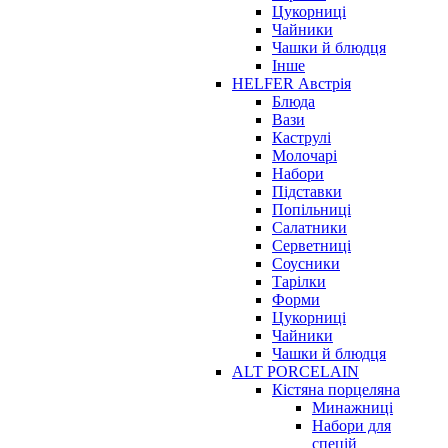
Цукорниці
Чайники
Чашки й блюдця
Інше
HELFER Австрія
Блюда
Вази
Каструлі
Молочарі
Набори
Підставки
Попільниці
Салатники
Серветниці
Соусники
Тарілки
Форми
Цукорниці
Чайники
Чашки й блюдця
ALT PORCELAIN
Кістяна порцеляна
Минажниці
Набори для
спецій