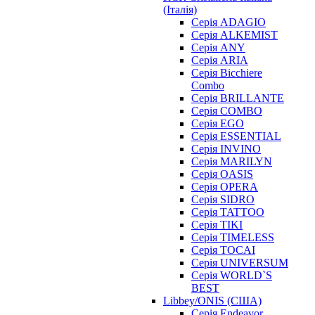
(Італія)
Серія ADAGIO
Серія ALKEMIST
Серія ANY
Серія ARIA
Серія Bicchiere
Combo
Серія BRILLANTE
Серія COMBO
Серія EGO
Серія ESSENTIAL
Серія INVINO
Серія MARILYN
Серія OASIS
Серія OPERA
Серія SIDRO
Серія TATTOO
Серія TIKI
Серія TIMELESS
Серія TOCAI
Серія UNIVERSUM
Серія WORLD`S
BEST
Libbey/ONIS (США)
Cерія Endeavor