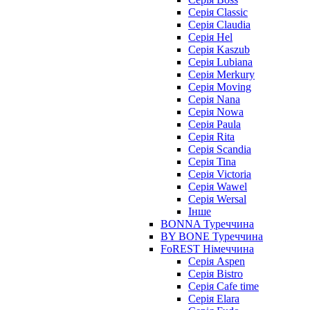
Серія Classic
Серія Claudia
Серія Hel
Серія Kaszub
Серія Lubiana
Серія Merkury
Серія Moving
Серія Nana
Серія Nowa
Серія Paula
Серія Rita
Серія Scandia
Серія Tina
Серія Victoria
Серія Wawel
Серія Wersal
Інше
BONNA Туреччина
BY BONE Туреччина
FoREST Німеччина
Серія Aspen
Серія Bistro
Серія Cafe time
Серія Elara