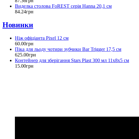
87
.
36
грн
Виделка столова FoREST серія Hanna 20,1 см
84
.
24
грн
Новинки
Ніж офіціанта Pixel 12 см
60
.
00
грн
Піка для льоду чотири зубчики Bar Trigger 17,5 см
625
.
00
грн
Контейнер для зберігання Stars Plast 300 мл 11х8х5 см
15
.
00
грн