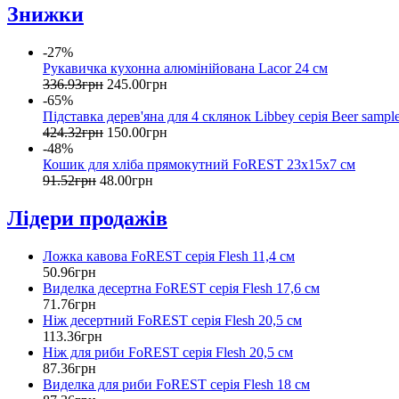
Знижки
-27%
Рукавичка кухонна алюмінійована Lacor 24 см
336
.
93
грн
245
.
00
грн
-65%
Підставка дерев'яна для 4 склянок Libbey серія Beer sampl
424
.
32
грн
150
.
00
грн
-48%
Кошик для хліба прямокутний FoREST 23х15х7 см
91
.
52
грн
48
.
00
грн
Лідери продажів
Ложка кавова FoREST серія Flesh 11,4 см
50
.
96
грн
Виделка десертна FoREST серія Flesh 17,6 см
71
.
76
грн
Ніж десертний FoREST серія Flesh 20,5 см
113
.
36
грн
Ніж для риби FoREST серія Flesh 20,5 см
87
.
36
грн
Виделка для риби FoREST серія Flesh 18 см