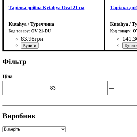
Тарілка дрібна Kytahya Oval 21 см
Тарілка дрі
Kutahya / Туреччина
Kutahya / Т
OV 21-DU
O
83
.
98
грн
141
.
3
Фільтр
Ціна
—
Виробник