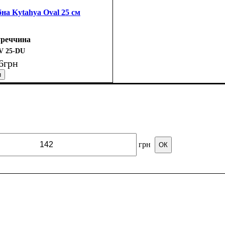
бна Kytahya Oval 25 см
уреччина
V 25-DU
6
грн
грн
ОК