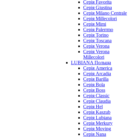
Серія Favorita
Серія Giustina
Серія Milano Centrale
Серія Millecolori
Серія Mimi
Серія Palerrmo
Серія Torino
Серія Toscana
Серія Verona
Серія Verona
Millecolori
LUBIANA Польща
Серія America
Серія Arcadia
Серія Barilla
Серія Bola
Серія Boss
Серія Classic
Серія Claudia
Серія Hel
Серія Kaszub
Серія Lubiana
Серія Merkury
Серія Moving
Серія Nana