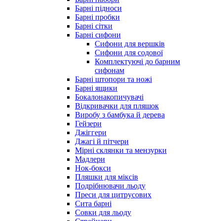
Барні підноси
Барні пробки
Барні сітки
Барні сифони
Сифони для вершків
Сифони для содової
Комплектуючі до барним
сифонам
Барні штопори та ножі
Барні ящики
Бокалонакопичувачі
Відкривачки для пляшок
Виробу з бамбука й дерева
Гейзери
Джіггери
Джагі й пітчери
Мірні склянки та мензурки
Мадлери
Нок-бокси
Пляшки для міксів
Подрібнювачи льоду
Преси для цитрусових
Сита барні
Совки для льоду