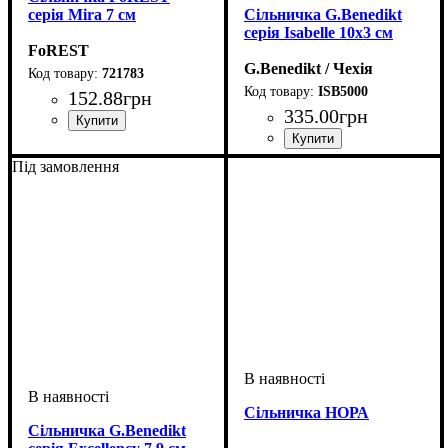
серія Mira 7 см
Сільничка G.Benedikt
серія Isabelle 10х3 см
FoREST
G.Benedikt / Чехія
721783
ISB5000
152
.
88
грн
335
.
00
грн
Під замовлення
Сільничка НОРА
Сільничка G.Benedikt