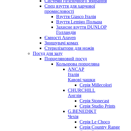
Системи гігієнічного збирання
Спец взуття для харчової
промисловості
Взуття Giasco Італія
Взуття Lemigo Польща
Захисне взуття DUNLOP
Голландія
Ємності Araven
Знищувачі комах
Стерилізатори для ножів
Посуд для залу
Порцеляновий посуд
Кольорова порцеляна
ANCAP
Італія
Кавові чашки
Серія Millecolori
CHURCHILL
Англія
Серія Stonecast
Серія Studio Prints
G.BENEDIKT
Чехія
Cерія Le Choco
Серія Country Range