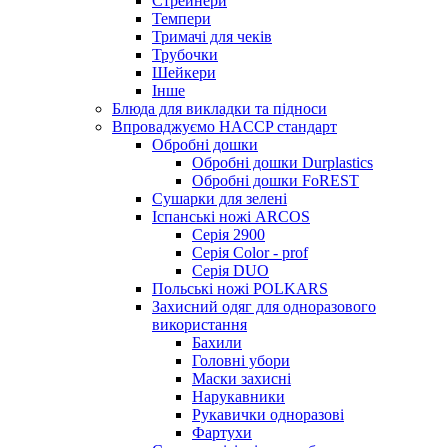
Стрейнери
Темпери
Тримачі для чеків
Трубочки
Шейкери
Інше
Блюда для викладки та підноси
Впроваджуємо HACCP стандарт
Обробні дошки
Обробні дошки Durplastics
Обробні дошки FoREST
Сушарки для зелені
Іспанські ножі ARCOS
Серія 2900
Серія Color - prof
Серія DUO
Польські ножі POLKARS
Захисний одяг для одноразового
використання
Бахили
Головні убори
Маски захисні
Нарукавники
Рукавички одноразові
Фартухи