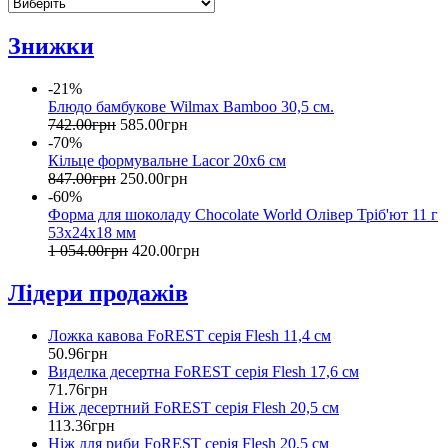
Знижки
-21%
Блюдо бамбукове Wilmax Bamboo 30,5 см.
742
.
00
грн
585
.
00
грн
-70%
Кільце формувальне Lacor 20х6 см
847
.
00
грн
250
.
00
грн
-60%
Форма для шоколаду Chocolate World Олівер Тріб'ют 11 г
53х24х18 мм
1 054
.
00
грн
420
.
00
грн
Лідери продажів
Ложка кавова FoREST серія Flesh 11,4 см
50
.
96
грн
Виделка десертна FoREST серія Flesh 17,6 см
71
.
76
грн
Ніж десертний FoREST серія Flesh 20,5 см
113
.
36
грн
Ніж для риби FoREST серія Flesh 20,5 см