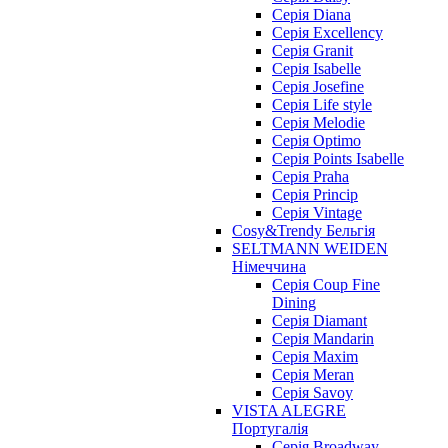
Серія Diana
Серія Excellency
Серія Granit
Серія Isabelle
Серія Josefine
Серія Life style
Серія Melodie
Серія Optimo
Серія Points Isabelle
Серія Praha
Серія Princip
Серія Vintage
Cosy&Trendy Бельгія
SELTMANN WEIDEN
Німеччина
Cерія Coup Fine
Dining
Cерія Diamant
Cерія Mandarin
Cерія Maxim
Серія Meran
Серія Savoy
VISTA ALEGRE
Португалія
Серія Broadway