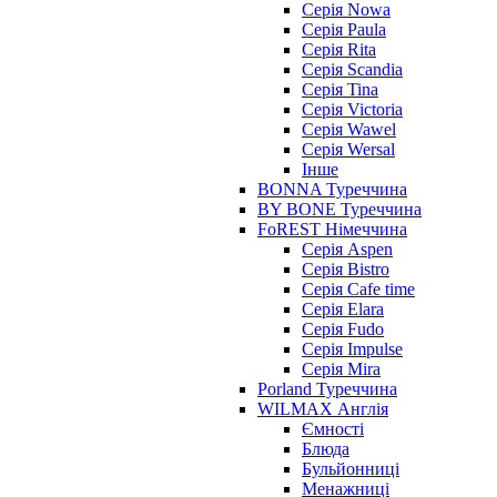
Серія Nowa
Серія Paula
Серія Rita
Серія Scandia
Серія Tina
Серія Victoria
Серія Wawel
Серія Wersal
Інше
BONNA Туреччина
BY BONE Туреччина
FoREST Німеччина
Серія Aspen
Серія Bistro
Серія Cafe time
Серія Elara
Серія Fudo
Серія Impulse
Серія Mira
Porland Туреччина
WILMAX Англія
Ємності
Блюда
Бульйонниці
Менажниці