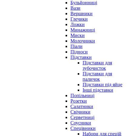
Бульйонниці
Вази
Вершники
Глечики
Ложки
Минажниці
Миски
Молочники
Піали
Підноси
Підставки
Підставки для
зубочисток
Підставки для
паличок
Підставки під яйце
Інші підставки
Попільниці
Розетки
Салатники
Свічники
Серветниці
Соусники
Спецівники
Набори для спецій