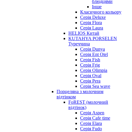
блюдцями
Інше
Класичного кольору
Серія Deluxe
Серія Flora
Серія Laura
HELIOS Китай
KUTAHYA PORSELEN
Туреччина
Серія Dunya
Серія Ent Otel
Серія Fish
Серія Frig
Серія Olimpia
Серія Oval
Серія Pera
Серія Sea wave
Порцеляна з молочним
відтінком
FoREST (молочний
відтінок)
Серія Aspen
Серія Cafe time
Серія Elara
Серія Fudo