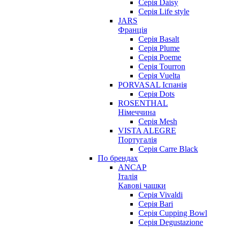
Серія Daisy
Серія Life style
JARS
Франція
Серія Basalt
Серія Plume
Серія Poeme
Серія Tourron
Серія Vuelta
PORVASAL Іспанія
Серія Dots
ROSENTHAL
Німеччина
Серія Mesh
VISTA ALEGRE
Португалія
Серія Carre Black
По брендах
ANCAP
Італія
Кавові чашки
Cерія Vivaldi
Серія Bari
Серія Cupping Bowl
Серія Degustazione