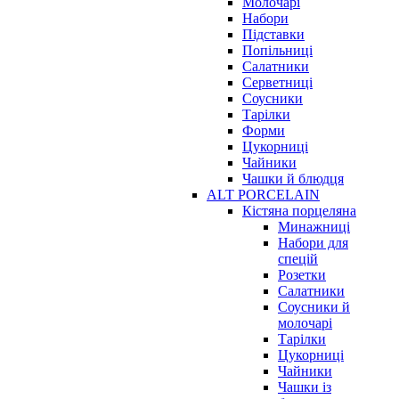
Молочарі
Набори
Підставки
Попільниці
Салатники
Серветниці
Соусники
Тарілки
Форми
Цукорниці
Чайники
Чашки й блюдця
ALT PORCELAIN
Кістяна порцеляна
Минажниці
Набори для
спецій
Розетки
Салатники
Соусники й
молочарі
Тарілки
Цукорниці
Чайники
Чашки із