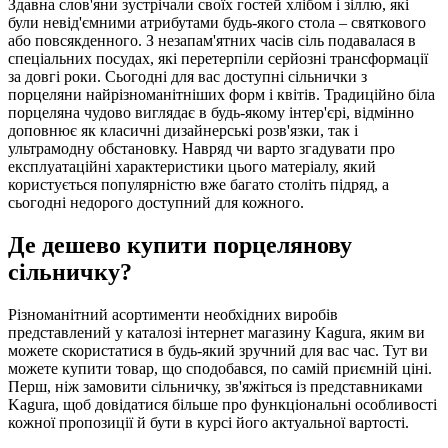
Здавна слов'яни зустрічали своїх гостей хлібом і зіллю, які
були невід'ємними атрибутами будь-якого стола – святкового
або повсякденного. З незапам'ятних часів сіль подавалася в
спеціальних посудах, які перетерпіли серйозні трансформації
за довгі роки. Сьогодні для вас доступні сільнички з
порцеляни найрізноманітніших форм і квітів. Традиційно біла
порцеляна чудово виглядає в будь-якому інтер'єрі, відмінно
доповнює як класичні дизайнерські розв'язки, так і
ультрамодну обстановку. Навряд чи варто згадувати про
експлуатаційні характеристики цього матеріалу, який
користується популярністю вже багато століть підряд, а
сьогодні недорого доступний для кожного.
Де дешево купити порцелянову
сільничку?
Різноманітний асортименти необхідних виробів
представлений у каталозі інтернет магазину Kagura, яким ви
можете скористатися в будь-який зручний для вас час. Тут ви
можете купити товар, що сподобався, по самій приємній ціні.
Перш, ніж замовити сільничку, зв'яжіться із представниками
Kagura, щоб довідатися більше про функціональні особливості
кожної пропозиції й бути в курсі його актуальної вартості.