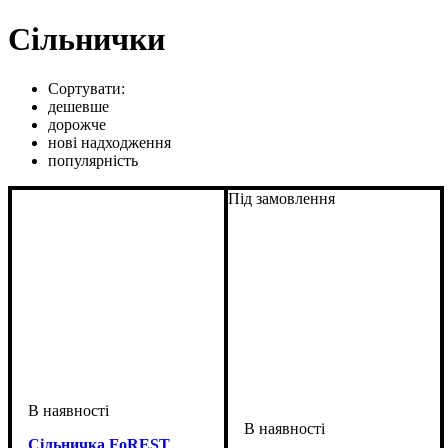
Сільнички
Сортувати:
дешевше
дорожче
нові надходження
популярність
Під замовлення
Сільничка FoREST