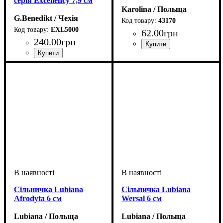
серія Excellency 7,9 см
Karolina / Польща
G.Benedikt / Чехія
43170
EXL5000
62
.
00
грн
240
.
00
грн
Сільничка Lubiana
Сільничка Lubiana
Afrodyta 6 см
Wersal 6 см
Lubiana / Польща
Lubiana / Польща