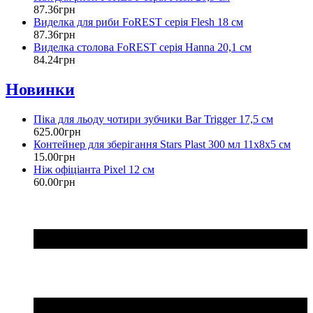
87
.
36
грн
Виделка для риби FoREST серія Flesh 18 см
87
.
36
грн
Виделка столова FoREST серія Hanna 20,1 см
84
.
24
грн
Новинки
Піка для льоду чотири зубчики Bar Trigger 17,5 см
625
.
00
грн
Контейнер для зберігання Stars Plast 300 мл 11х8х5 см
15
.
00
грн
Ніж офіціанта Pixel 12 см
60
.
00
грн