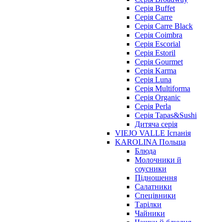
Серія Buffet
Серія Carre
Серія Carre Black
Серія Coimbra
Серія Escorial
Серія Estoril
Серія Gourmet
Серія Karma
Серія Luna
Серія Multiforma
Серія Organic
Серія Perla
Серія Tapas&Sushi
Дитяча серія
VIEJO VALLE Іспанія
KAROLINA Польща
Блюда
Молочники й
соусники
Підношення
Салатники
Спецівники
Тарілки
Чайники