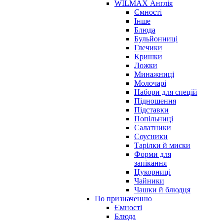
WILMAX Англія
Ємності
Інше
Блюда
Бульйонниці
Глечики
Кришки
Ложки
Минажниці
Молочарі
Набори для спецій
Підношення
Підставки
Попільниці
Салатники
Соусники
Тарілки й миски
Форми для
запікання
Цукорниці
Чайники
Чашки й блюдця
По призначенню
Ємності
Блюда