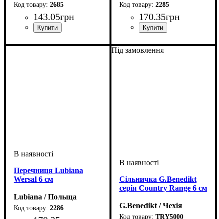
2685
2285
143
.
05
грн
170
.
35
грн
Під замовлення
Перечниця Lubiana
Wersal 6 см
Сільничка G.Benedikt
серія Country Range 6 см
Lubiana / Польща
G.Benedikt / Чехія
2286
TRY5000