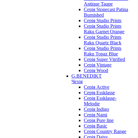
Antique Taupe
Серія Stonecast Patina
Burnished
Серія Studio Prints
Серія Studio Prints
Raku Garnet Orange
Серія Studio Prints
Raku Quartz Black
Серія Studio Prints
Raku Topaz Blue
Серія Super Vitrified
Серія Vintage
Серія Wood
G.BENEDIKT
Чехія
Cерія Active
Cерія Essklasse
Cерія Essklasse-
Melodie
Cерія Indigo
Cерія Nami
Cерія Pure line
Серія Basic
Серія Country Range
Серія Daisy