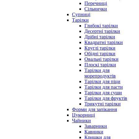
Перечниці
Сільнички
Супниці
Тарілки
Глибокі тарілки
Десертні тарілки
Дрібні тарілки
Квадратні тарілки
Круглі тарілки
Обідні тарілки
Овальні тарілки
Плоскі тарілки
Тарілки для
морепродуктів
Тарілки для піци
Тарілки для пасти
Тарілки для суши
Тарілки для фруктів
Трикутні тарілки
Форми для запікання
Цукорниці
Чайники
Заварники
Кавники
Кришки для