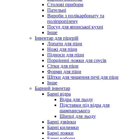
Столові прибори
Пательні
Вироби з полікарбонату та
поліпропілену
Посуд для японської кухні
Інше
Інвентар для піцерій
Лопати для піци
Ножі для піци
Підноси для піци
Порціонні ложки для соусів
Сітки для піци
Форми для піци
Щітки для чищення печі для піци
Інше
Барний інвентар
Барні відра
Відра для льоду
Підставки під відра для
шампанського
Щипці для льоду
Барні дзвінки
Барні килимки
Барні ложки
Барні набори