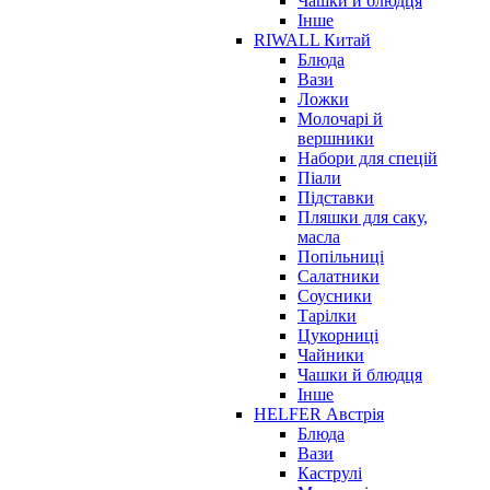
Чашки й блюдця
Інше
RIWALL Китай
Блюда
Вази
Ложки
Молочарі й
вершники
Набори для спецій
Піали
Підставки
Пляшки для саку,
масла
Попільниці
Салатники
Соусники
Тарілки
Цукорниці
Чайники
Чашки й блюдця
Інше
HELFER Австрія
Блюда
Вази
Каструлі