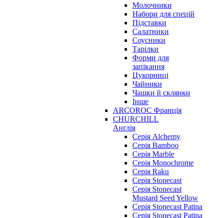
Молочники
Набори для спецій
Підставки
Салатники
Соусники
Тарілки
Форми для
запікання
Цукорниці
Чайники
Чашки й склянки
Інше
ARCOROC Франція
CHURCHILL
Англія
Серія Alchemy
Серія Bamboo
Серія Marble
Серія Monochrome
Серія Raku
Серія Stonecast
Серія Stonecast
Mustard Seed Yellow
Серія Stonecast Patina
Серія Stonecast Patina