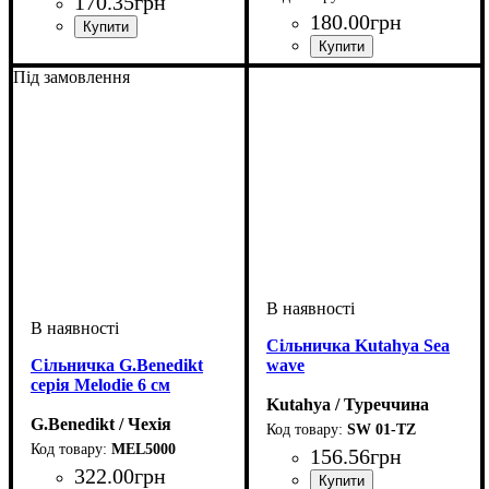
170
.
35
грн
180
.
00
грн
Під замовлення
Сільничка Kutahya Sea
Сільничка G.Benedikt
wave
серія Melodie 6 см
Kutahya / Туреччина
G.Benedikt / Чехія
SW 01-TZ
MEL5000
156
.
56
грн
322
.
00
грн