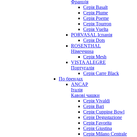
Франція
Серія Basalt
Серія Plume
Серія Poeme
Серія Tourron
Серія Vuelta
PORVASAL Іспанія
Серія Dots
ROSENTHAL
Німеччина
Серія Mesh
VISTA ALEGRE
Португалія
Серія Carre Black
По брендах
ANCAP
Італія
Кавові чашки
Cерія Vivaldi
Серія Bari
Серія Cupping Bowl
Серія Degustazione
Серія Favorita
Серія Giustina
Серія Milano Centrale