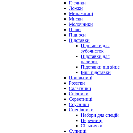
Глечики
Ложки
Минажниці
Миски
Молочники
Піали
Підноси
Підставки
Підставки для
зубочисток
Підставки для
паличок
Підставки під яйце
Інші підставки
Попільниці
Розетки
Салатники
Свічники
Серветниці
Соусники
Спецівники
Набори для спецій
Перечниці
Сільнички
Супниці