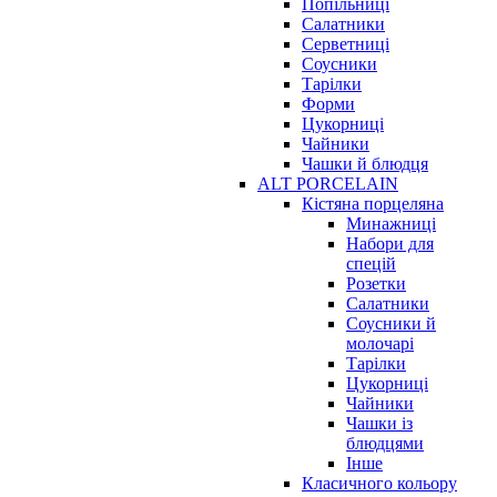
Попільниці
Салатники
Серветниці
Соусники
Тарілки
Форми
Цукорниці
Чайники
Чашки й блюдця
ALT PORCELAIN
Кістяна порцеляна
Минажниці
Набори для
спецій
Розетки
Салатники
Соусники й
молочарі
Тарілки
Цукорниці
Чайники
Чашки із
блюдцями
Інше
Класичного кольору