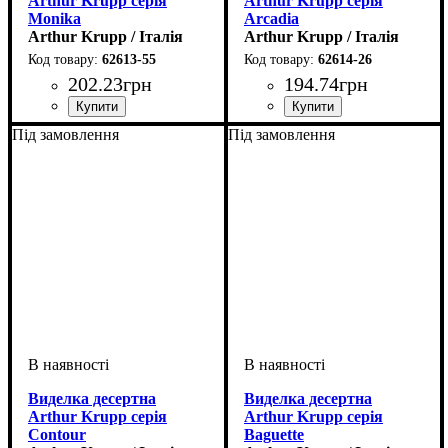
Arthur Krupp серія
Arthur Krupp серія
Monika
Arcadia
Arthur Krupp / Італія
Arthur Krupp / Італія
62613-55
62614-26
202
.
23
грн
194
.
74
грн
Під замовлення
Під замовлення
Виделка десертна
Виделка десертна
Arthur Krupp серія
Arthur Krupp серія
Contour
Baguette