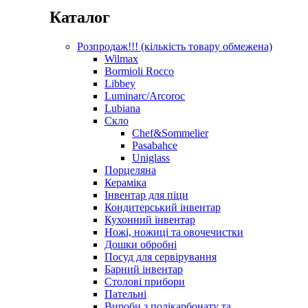
Каталог
Розпродаж!!! (кількість товару обмежена)
Wilmax
Bormioli Rocco
Libbey
Luminarc/Arcoroc
Lubiana
Скло
Chef&Sommelier
Pasabahce
Uniglass
Порцеляна
Кераміка
Інвентар для піци
Кондитерський інвентар
Кухонний інвентар
Ножі, ножиці та овочечистки
Дошки обробні
Посуд для сервірування
Барний інвентар
Столові прибори
Пательні
Вироби з полікарбонату та