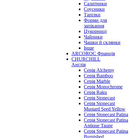
Салатники
Соусники
Тарілки
Форми для
запікання
Цукорниці
Чайники
Чашки й склянки
Інше
ARCOROC Франція
CHURCHILL
Англія
Серія Alchemy
Серія Bamboo
Серія Marble
Серія Monochrome
Серія Raku
Серія Stonecast
Серія Stonecast
Mustard Seed Yellow
Серія Stonecast Patina
Серія Stonecast Patina
Antique Taupe
Серія Stonecast Patina
Burnished