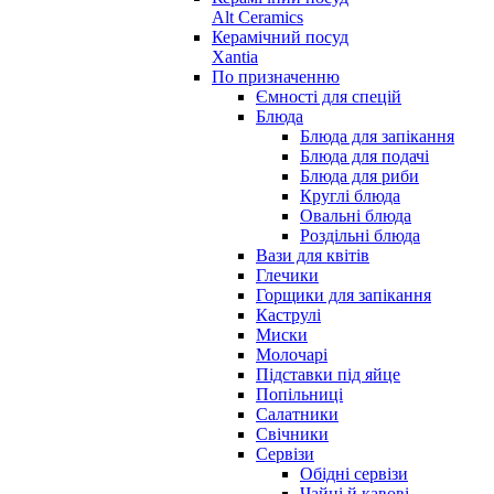
Alt Ceramics
Керамічний посуд
Xantia
По призначенню
Ємності для спецій
Блюда
Блюда для запікання
Блюда для подачі
Блюда для риби
Круглі блюда
Овальні блюда
Роздільні блюда
Вази для квітів
Глечики
Горщики для запікання
Каструлі
Миски
Молочарі
Підставки під яйце
Попільниці
Салатники
Свічники
Сервізи
Обідні сервізи
Чайні й кавові