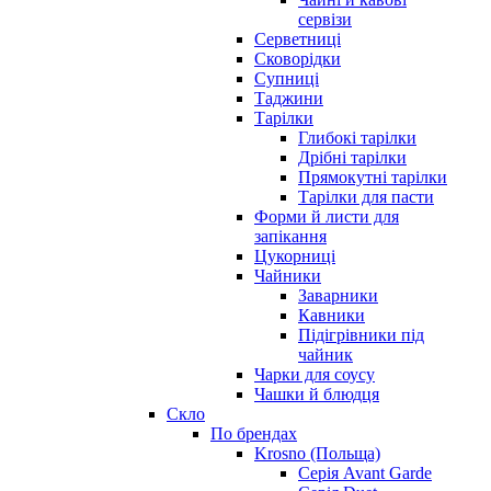
сервізи
Серветниці
Сковорідки
Супниці
Таджини
Тарілки
Глибокі тарілки
Дрібні тарілки
Прямокутні тарілки
Тарілки для пасти
Форми й листи для
запікання
Цукорниці
Чайники
Заварники
Кавники
Підігрівники під
чайник
Чарки для соусу
Чашки й блюдця
Скло
По брендах
Krosno (Польща)
Серія Avant Garde