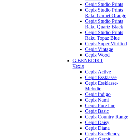
Серія Studio Prints
Серія Studio Prints
Raku Garnet Orange
Серія Studio Prints
Raku Quartz Black
Серія Studio Prints
Raku Topaz Blue
Серія Super Vitrified
Серія Vintage
Серія Wood
G.BENEDIKT
Чехія
Cерія Active
Cерія Essklasse
Cерія Essklasse-
Melodie
Cерія Indigo
Cерія Nami
Cерія Pure line
Серія Basic
Серія Country Range
Серія Daisy
Серія Diana
Серія Excellency
Серія Granit