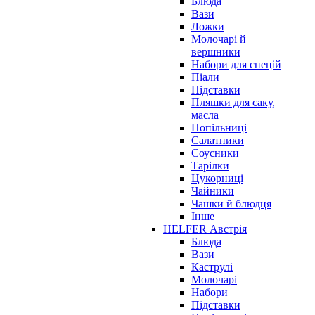
Блюда
Вази
Ложки
Молочарі й
вершники
Набори для спецій
Піали
Підставки
Пляшки для саку,
масла
Попільниці
Салатники
Соусники
Тарілки
Цукорниці
Чайники
Чашки й блюдця
Інше
HELFER Австрія
Блюда
Вази
Каструлі
Молочарі
Набори
Підставки