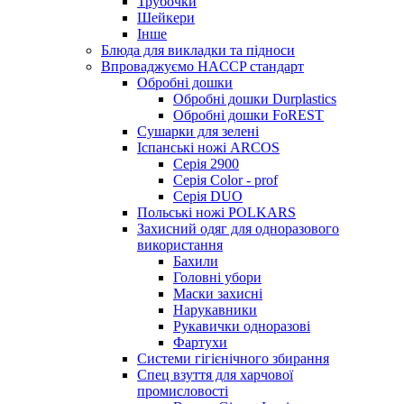
Трубочки
Шейкери
Інше
Блюда для викладки та підноси
Впроваджуємо HACCP стандарт
Обробні дошки
Обробні дошки Durplastics
Обробні дошки FoREST
Сушарки для зелені
Іспанські ножі ARCOS
Серія 2900
Серія Color - prof
Серія DUO
Польські ножі POLKARS
Захисний одяг для одноразового
використання
Бахили
Головні убори
Маски захисні
Нарукавники
Рукавички одноразові
Фартухи
Системи гігієнічного збирання
Спец взуття для харчової
промисловості