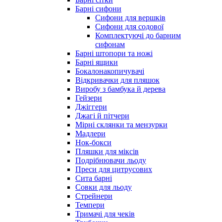
Барні сифони
Сифони для вершків
Сифони для содової
Комплектуючі до барним
сифонам
Барні штопори та ножі
Барні ящики
Бокалонакопичувачі
Відкривачки для пляшок
Виробу з бамбука й дерева
Гейзери
Джіггери
Джагі й пітчери
Мірні склянки та мензурки
Мадлери
Нок-бокси
Пляшки для міксів
Подрібнювачи льоду
Преси для цитрусових
Сита барні
Совки для льоду
Стрейнери
Темпери
Тримачі для чеків