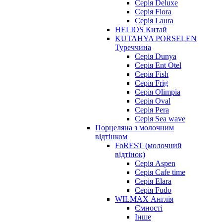
Серія Deluxe
Серія Flora
Серія Laura
HELIOS Китай
KUTAHYA PORSELEN
Туреччина
Серія Dunya
Серія Ent Otel
Серія Fish
Серія Frig
Серія Olimpia
Серія Oval
Серія Pera
Серія Sea wave
Порцеляна з молочним
відтінком
FoREST (молочний
відтінок)
Серія Aspen
Серія Cafe time
Серія Elara
Серія Fudo
WILMAX Англія
Ємності
Інше