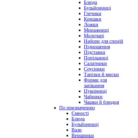
Блюда
Бульйонниці
Глечики
Кришки
Ложки
Минажниці
Молочарі
Набори для спецій
Підношення
Підставки
Попільниці
Салатники
Соусники
Тарілки й миски
Форми для
запікання
Цукорниці
Чайники
Чашки й блюдця
По призначенню
Ємності
Блюда
Бульйонниці
Вази
Вершники