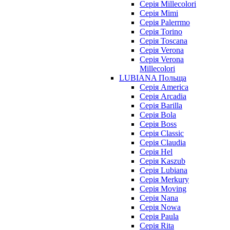
Серія Millecolori
Серія Mimi
Серія Palerrmo
Серія Torino
Серія Toscana
Серія Verona
Серія Verona
Millecolori
LUBIANA Польща
Серія America
Серія Arcadia
Серія Barilla
Серія Bola
Серія Boss
Серія Classic
Серія Claudia
Серія Hel
Серія Kaszub
Серія Lubiana
Серія Merkury
Серія Moving
Серія Nana
Серія Nowa
Серія Paula
Серія Rita