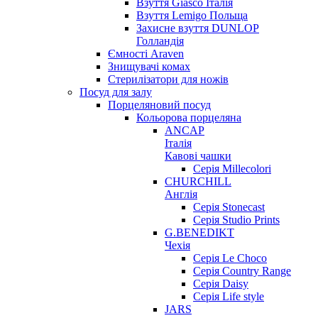
Взуття Giasco Італія
Взуття Lemigo Польща
Захисне взуття DUNLOP
Голландія
Ємності Araven
Знищувачі комах
Стерилізатори для ножів
Посуд для залу
Порцеляновий посуд
Кольорова порцеляна
ANCAP
Італія
Кавові чашки
Серія Millecolori
CHURCHILL
Англія
Серія Stonecast
Серія Studio Prints
G.BENEDIKT
Чехія
Cерія Le Choco
Серія Country Range
Серія Daisy
Серія Life style
JARS