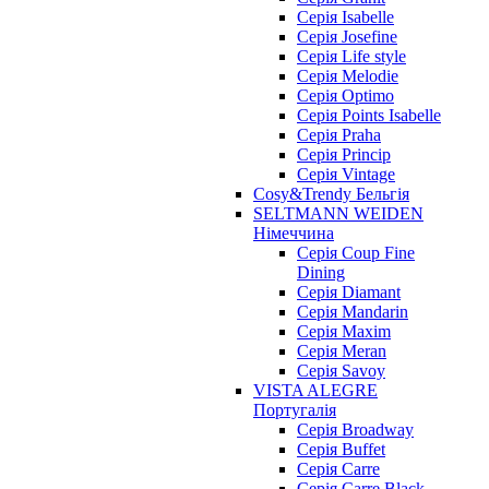
Серія Isabelle
Серія Josefine
Серія Life style
Серія Melodie
Серія Optimo
Серія Points Isabelle
Серія Praha
Серія Princip
Серія Vintage
Cosy&Trendy Бельгія
SELTMANN WEIDEN
Німеччина
Cерія Coup Fine
Dining
Cерія Diamant
Cерія Mandarin
Cерія Maxim
Серія Meran
Серія Savoy
VISTA ALEGRE
Португалія
Серія Broadway
Серія Buffet
Серія Carre
Серія Carre Black