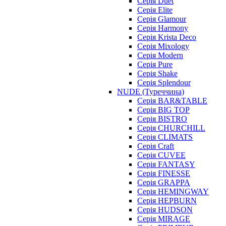
Серія Duet
Серія Elite
Серія Glamour
Серія Harmony
Серія Krista Deco
Серія Mixology
Серія Modern
Серія Pure
Серія Shake
Серія Splendour
NUDE (Туреччина)
Серія BAR&TABLE
Серія BIG TOP
Серія BISTRO
Серія CHURCHILL
Серія CLIMATS
Серія Craft
Серія CUVEE
Серія FANTASY
Серія FINESSE
Серія GRAPPA
Серія HEMINGWAY
Серія HEPBURN
Серія HUDSON
Серія MIRAGE