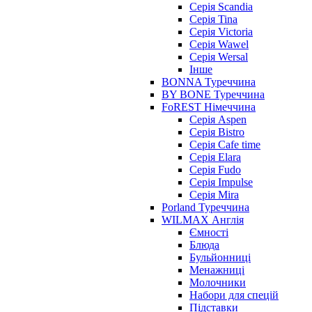
Серія Scandia
Серія Tina
Серія Victoria
Серія Wawel
Серія Wersal
Інше
BONNA Туреччина
BY BONE Туреччина
FoREST Німеччина
Серія Aspen
Серія Bistro
Серія Cafe time
Серія Elara
Серія Fudo
Серія Impulse
Серія Mira
Porland Туреччина
WILMAX Англія
Ємності
Блюда
Бульйонниці
Менажниці
Молочники
Набори для спецій
Підставки