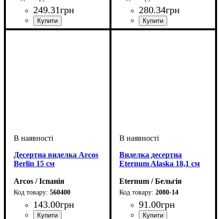
249
.
31
грн
280
.
34
грн
Десертна виделка Arcos
Виделка десертна
Berlin 15 см
Eternum Alaska 18,1 см
Arcos / Іспанія
Eternum / Бельгія
560400
2080-14
143
.
00
грн
91
.
00
грн