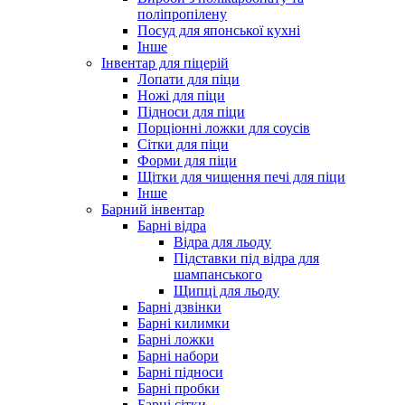
поліпропілену
Посуд для японської кухні
Інше
Інвентар для піцерій
Лопати для піци
Ножі для піци
Підноси для піци
Порціонні ложки для соусів
Сітки для піци
Форми для піци
Щітки для чищення печі для піци
Інше
Барний інвентар
Барні відра
Відра для льоду
Підставки під відра для
шампанського
Щипці для льоду
Барні дзвінки
Барні килимки
Барні ложки
Барні набори
Барні підноси
Барні пробки
Барні сітки