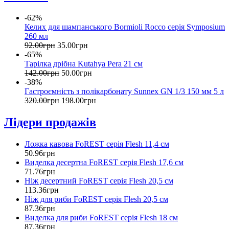
-62%
Келих для шампанського Bormioli Rocco серія Symposium
260 мл
92
.
00
грн
35
.
00
грн
-65%
Тарілка дрібна Kutahya Pera 21 см
142
.
00
грн
50
.
00
грн
-38%
Гастроємність з полікарбонату Sunnex GN 1/3 150 мм 5 л
320
.
00
грн
198
.
00
грн
Лідери продажів
Ложка кавова FoREST серія Flesh 11,4 см
50
.
96
грн
Виделка десертна FoREST серія Flesh 17,6 см
71
.
76
грн
Ніж десертний FoREST серія Flesh 20,5 см
113
.
36
грн
Ніж для риби FoREST серія Flesh 20,5 см
87
.
36
грн
Виделка для риби FoREST серія Flesh 18 см
87
.
36
грн