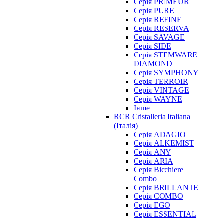
Серія PRIMEUR
Серія PURE
Серія REFINE
Серія RESERVA
Серія SAVAGE
Серія SIDE
Серія STEMWARE
DIAMOND
Серія SYMPHONY
Серія TERROIR
Серія VINTAGE
Серія WAYNE
Інше
RCR Cristalleria Italiana
(Італія)
Серія ADAGIO
Серія ALKEMIST
Серія ANY
Серія ARIA
Серія Bicchiere
Combo
Серія BRILLANTE
Серія COMBO
Серія EGO
Серія ESSENTIAL