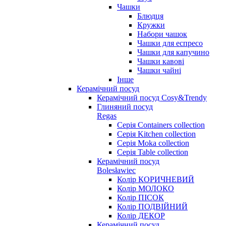
Чашки
Блюдця
Кружки
Набори чашок
Чашки для еспресо
Чашки для капучино
Чашки кавові
Чашки чайні
Інше
Керамічний посуд
Керамічний посуд Cosy&Trendy
Глиняний посуд
Regas
Серія Containers collection
Серія Kitchen collection
Серія Moka collection
Серія Table collection
Керамічний посуд
Bolesławiec
Колір КОРИЧНЕВИЙ
Колір МОЛОКО
Колір ПІСОК
Колір ПОДВІЙНИЙ
Колір ДЕКОР
Керамічний посуд