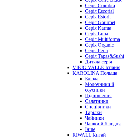
Серія Coimbra
Серія Escorial
Серія Estoril
Серія Gourmet
Серія Karma
Серія Luna
Серія Multiforma
Серія Organic
Серія Perla
Серія Tapas&Sushi
Дитяча серія
VIEJO VALLE Іспанія
KAROLINA Польща
Блюда
Молочники й
соусники
Підношення
Салатники
Спецівники
Тарілки
Чайники
Чашки й блюдця
Інше
RIWALL Китай