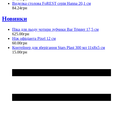
Виделка столова FoREST серія Hanna 20,1 см
84
.
24
грн
Новинки
Піка для льоду чотири зубчики Bar Trigger 17,5 см
625
.
00
грн
Ніж офіціанта Pixel 12 см
60
.
00
грн
Контейнер для зберігання Stars Plast 300 мл 11х8х5 см
15
.
00
грн