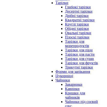
Тарілки
Глибокі тарілки
Десертні тарілки
Дрібні тарілки
Квадратні тарілки
Круглі тарілки
Обідні тарілки
Овальні тарілки
Плоскі тарілки
Тарілки для
морепродуктів
Тарілки для піци
Тарілки для пасти
Тарілки для суши
Тарілки для фруктів
Трикутні тарілки
Форми для запікання
Цукорниці
Чайники
Заварники
Кавники
Кришки для
чайників
Чайники під соєвий
соус