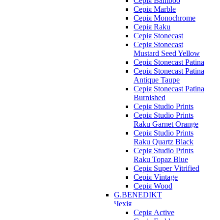
Серія Bamboo
Серія Marble
Серія Monochrome
Серія Raku
Серія Stonecast
Серія Stonecast
Mustard Seed Yellow
Серія Stonecast Patina
Серія Stonecast Patina
Antique Taupe
Серія Stonecast Patina
Burnished
Серія Studio Prints
Серія Studio Prints
Raku Garnet Orange
Серія Studio Prints
Raku Quartz Black
Серія Studio Prints
Raku Topaz Blue
Серія Super Vitrified
Серія Vintage
Серія Wood
G.BENEDIKT
Чехія
Cерія Active