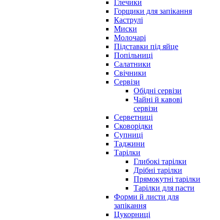
Глечики
Горщики для запікання
Каструлі
Миски
Молочарі
Підставки під яйце
Попільниці
Салатники
Свічники
Сервізи
Обідні сервізи
Чайні й кавові
сервізи
Серветниці
Сковорідки
Супниці
Таджини
Тарілки
Глибокі тарілки
Дрібні тарілки
Прямокутні тарілки
Тарілки для пасти
Форми й листи для
запікання
Цукорниці