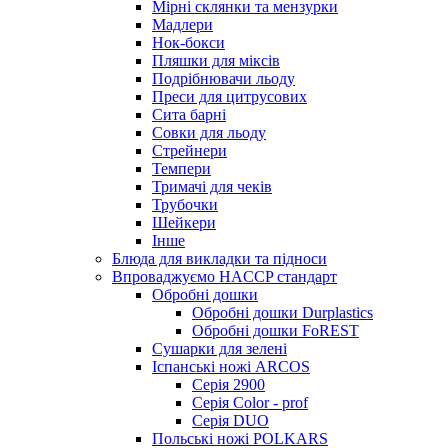
Мірні склянки та мензурки
Мадлери
Нок-бокси
Пляшки для міксів
Подрібнювачи льоду
Преси для цитрусових
Сита барні
Совки для льоду
Стрейнери
Темпери
Тримачі для чеків
Трубочки
Шейкери
Інше
Блюда для викладки та підноси
Впроваджуємо HACCP стандарт
Обробні дошки
Обробні дошки Durplastics
Обробні дошки FoREST
Сушарки для зелені
Іспанські ножі ARCOS
Серія 2900
Серія Color - prof
Серія DUO
Польські ножі POLKARS