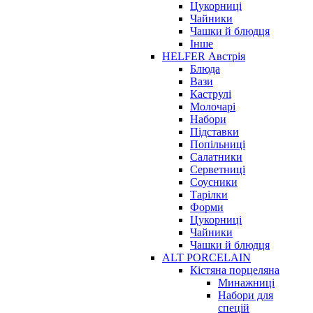
Цукорниці
Чайники
Чашки й блюдця
Інше
HELFER Австрія
Блюда
Вази
Каструлі
Молочарі
Набори
Підставки
Попільниці
Салатники
Серветниці
Соусники
Тарілки
Форми
Цукорниці
Чайники
Чашки й блюдця
ALT PORCELAIN
Кістяна порцеляна
Минажниці
Набори для
спецій