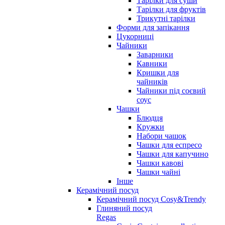
Тарілки для суши
Тарілки для фруктів
Трикутні тарілки
Форми для запікання
Цукорниці
Чайники
Заварники
Кавники
Кришки для
чайників
Чайники під соєвий
соус
Чашки
Блюдця
Кружки
Набори чашок
Чашки для еспресо
Чашки для капучино
Чашки кавові
Чашки чайні
Інше
Керамічний посуд
Керамічний посуд Cosy&Trendy
Глиняний посуд
Regas