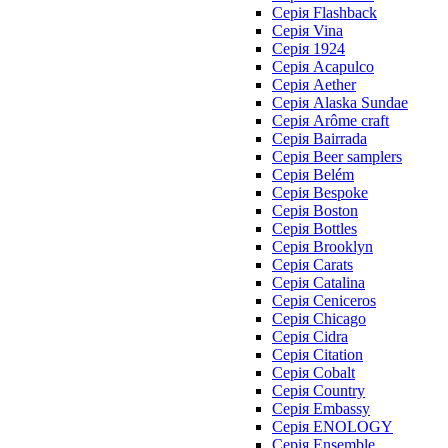
Cерія Flashback
Cерія Vina
Серія 1924
Серія Acapulco
Серія Aether
Серія Alaska Sundae
Серія Arôme craft
Серія Bairrada
Серія Beer samplers
Серія Belém
Серія Bespoke
Серія Boston
Серія Bottles
Серія Brooklyn
Серія Carats
Серія Catalina
Серія Ceniceros
Серія Chicago
Серія Cidra
Серія Citation
Серія Cobalt
Серія Country
Серія Embassy
Серія ENOLOGY
Серія Ensemble