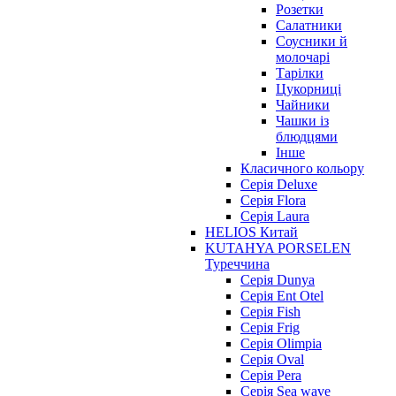
Розетки
Салатники
Соусники й
молочарі
Тарілки
Цукорниці
Чайники
Чашки із
блюдцями
Інше
Класичного кольору
Серія Deluxe
Серія Flora
Серія Laura
HELIOS Китай
KUTAHYA PORSELEN
Туреччина
Серія Dunya
Серія Ent Otel
Серія Fish
Серія Frig
Серія Olimpia
Серія Oval
Серія Pera
Серія Sea wave