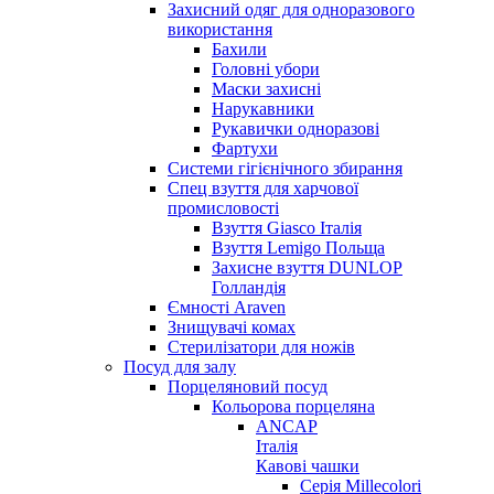
Захисний одяг для одноразового
використання
Бахили
Головні убори
Маски захисні
Нарукавники
Рукавички одноразові
Фартухи
Системи гігієнічного збирання
Спец взуття для харчової
промисловості
Взуття Giasco Італія
Взуття Lemigo Польща
Захисне взуття DUNLOP
Голландія
Ємності Araven
Знищувачі комах
Стерилізатори для ножів
Посуд для залу
Порцеляновий посуд
Кольорова порцеляна
ANCAP
Італія
Кавові чашки
Серія Millecolori