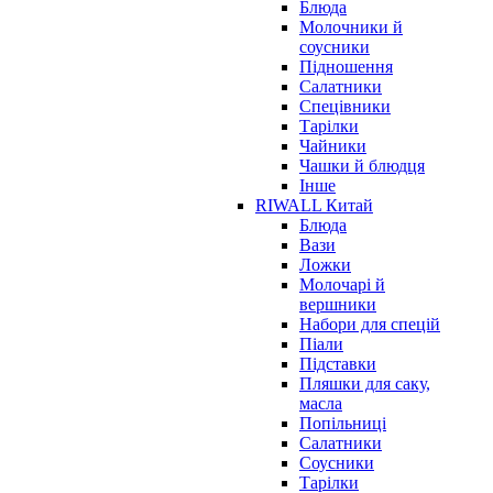
Блюда
Молочники й
соусники
Підношення
Салатники
Спецівники
Тарілки
Чайники
Чашки й блюдця
Інше
RIWALL Китай
Блюда
Вази
Ложки
Молочарі й
вершники
Набори для спецій
Піали
Підставки
Пляшки для саку,
масла
Попільниці
Салатники
Соусники
Тарілки