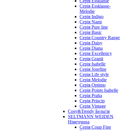
Cерія Essklasse
Cерія Essklasse-
Melodie
Cерія Indigo
Cерія Nami
Cерія Pure line
Серія Basic
Серія Country Range
Серія Daisy
Серія Diana
Серія Excellency
Серія Granit
Серія Isabelle
Серія Josefine
Серія Life style
Серія Melodie
Серія Optimo
Серія Points Isabelle
Серія Praha
Серія Princip
Серія Vintage
Cosy&Trendy Бельгія
SELTMANN WEIDEN
Німеччина
Cерія Coup Fine