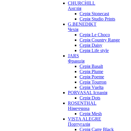
CHURCHILL
Англія
Серія Stonecast
Серія Studio Prints
G.BENEDIKT
Чехія
Cерія Le Choco
Серія Country Range
Серія Daisy
Серія Life style
JARS
Франція
Серія Basalt
Серія Plume
Серія Poeme
Серія Tourron
Серія Vuelta
PORVASAL Іспанія
Серія Dots
ROSENTHAL
Німеччина
Серія Mesh
VISTA ALEGRE
Португалія
Серія Carre Black