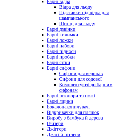
Барні відра
Відра для льоду
Підставки під відра для
шампанського
Щипці для льоду
Барні дзвінки
Барні килимки
Барні ложки
Барні набори
Барні підноси
Барні пробки
Барні сітки
Барні сифони
Сифони для вершків
Сифони для содової
Комплектуючі до барним
сифонам
Барні штопори та ножі
Барні ящики
Бокалонакопичувачі
Відкривачки для пляшок
Виробу з бамбука й дерева
Гейзери
Джіггери
Джагі й пітчери