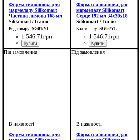
Форма силіконова для
Форма силіконова для
мармеладу Silikomart
мармеладу Silikomart
Частина лимона 168 мл
Серце 192 мл 34х30х18
45х18х15 мм
Silikomart / Італія
мм
Silikomart / Італія
SG01/YL
SG03/YL
1 546
.
71
грн
1 546
.
71
грн
Під замовлення
Під замовлення
Форма силіконова для
Форма силіконова для