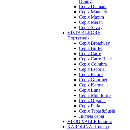
Dining
Cерія Diamant
Cерія Mandarin
Cерія Maxim
Серія Meran
Серія Savoy
VISTA ALEGRE
Португалія
Серія Broadway
Серія Buffet
Серія Carre
Серія Carre Black
Серія Coimbra
Серія Escorial
Серія Estoril
Серія Gourmet
Серія Karma
Серія Luna
Серія Multiforma
Серія Organic
Серія Perla
Серія Tapas&Sushi
Дитяча серія
VIEJO VALLE Іспанія
KAROLINA Польща