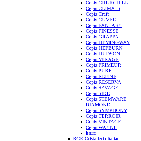
Серія CHURCHILL
Серія CLIMATS
Серія Craft
Серія CUVEE
Серія FANTASY
Серія FINESSE
Серія GRAPPA
Серія HEMINGWAY
Серія HEPBURN
Серія HUDSON
Серія MIRAGE
Серія PRIMEUR
Серія PURE
Серія REFINE
Серія RESERVA
Серія SAVAGE
Серія SIDE
Серія STEMWARE
DIAMOND
Серія SYMPHONY
Серія TERROIR
Серія VINTAGE
Серія WAYNE
Інше
RCR Cristalleria Italiana