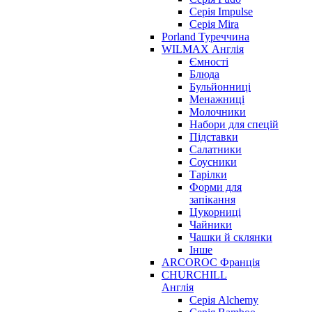
Серія Impulse
Серія Mira
Porland Туреччина
WILMAX Англія
Ємності
Блюда
Бульйонниці
Менажниці
Молочники
Набори для спецій
Підставки
Салатники
Соусники
Тарілки
Форми для
запікання
Цукорниці
Чайники
Чашки й склянки
Інше
ARCOROC Франція
CHURCHILL
Англія
Серія Alchemy