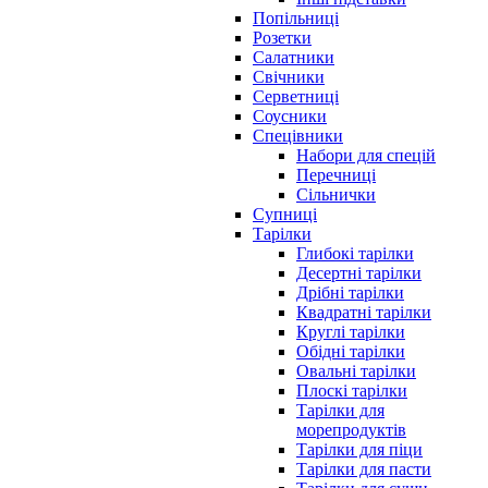
Попільниці
Розетки
Салатники
Свічники
Серветниці
Соусники
Спецівники
Набори для спецій
Перечниці
Сільнички
Супниці
Тарілки
Глибокі тарілки
Десертні тарілки
Дрібні тарілки
Квадратні тарілки
Круглі тарілки
Обідні тарілки
Овальні тарілки
Плоскі тарілки
Тарілки для
морепродуктів
Тарілки для піци
Тарілки для пасти