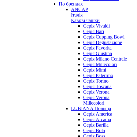
По брендах
ANCAP
Італія
Кавові чашки
Cерія Vivaldi
Серія Bari
Серія Cupping Bowl
Серія Degustazione
Серія Favorita
Серія Giustina
Серія Milano Centrale
Серія Millecolori
Серія Mimi
Серія Palerrmo
Серія Torino
Серія Toscana
Серія Verona
Серія Verona
Millecolori
LUBIANA Польща
Серія America
Серія Arcadia
Серія Barilla
Серія Bola
Серія Boss