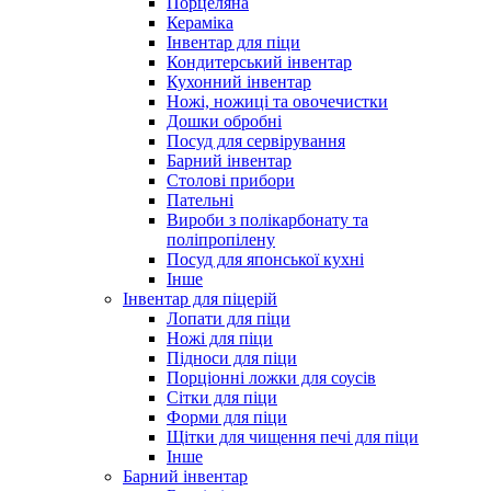
Порцеляна
Кераміка
Інвентар для піци
Кондитерський інвентар
Кухонний інвентар
Ножі, ножиці та овочечистки
Дошки обробні
Посуд для сервірування
Барний інвентар
Столові прибори
Пательні
Вироби з полікарбонату та
поліпропілену
Посуд для японської кухні
Інше
Інвентар для піцерій
Лопати для піци
Ножі для піци
Підноси для піци
Порціонні ложки для соусів
Сітки для піци
Форми для піци
Щітки для чищення печі для піци
Інше
Барний інвентар