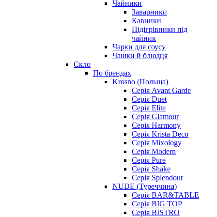
Чайники
Заварники
Кавники
Підігрівники під
чайник
Чарки для соусу
Чашки й блюдця
Скло
По брендах
Krosno (Польща)
Серія Avant Garde
Серія Duet
Серія Elite
Серія Glamour
Серія Harmony
Серія Krista Deco
Серія Mixology
Серія Modern
Серія Pure
Серія Shake
Серія Splendour
NUDE (Туреччина)
Серія BAR&TABLE
Серія BIG TOP
Серія BISTRO