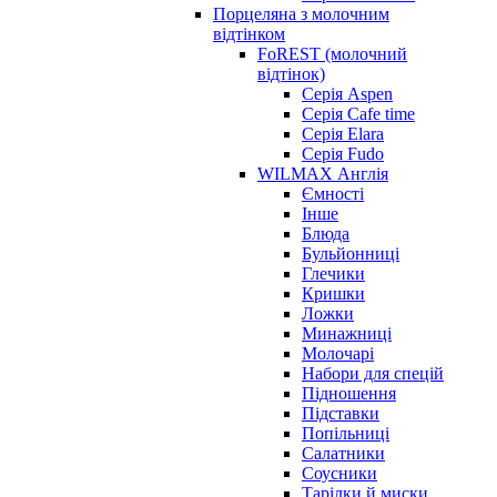
Порцеляна з молочним
відтінком
FoREST (молочний
відтінок)
Серія Aspen
Серія Cafe time
Серія Elara
Серія Fudo
WILMAX Англія
Ємності
Інше
Блюда
Бульйонниці
Глечики
Кришки
Ложки
Минажниці
Молочарі
Набори для спецій
Підношення
Підставки
Попільниці
Салатники
Соусники
Тарілки й миски