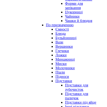
Форми для
запікання
Цукорниці
Чайники
Чашки й блюдця
По призначенню
Ємності
Блюда
Бульйонниці
Вази
Вершники
Глечики
Ложки
Минажниці
Миски
Молочники
Піали
Підноси
Підставки
Підставки для
зубочисток
Підставки для
паличок
Підставки під яйце
Інші підставки