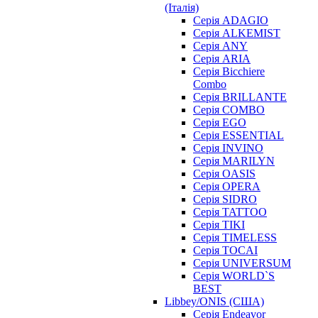
(Італія)
Серія ADAGIO
Серія ALKEMIST
Серія ANY
Серія ARIA
Серія Bicchiere
Combo
Серія BRILLANTE
Серія COMBO
Серія EGO
Серія ESSENTIAL
Серія INVINO
Серія MARILYN
Серія OASIS
Серія OPERA
Серія SIDRO
Серія TATTOO
Серія TIKI
Серія TIMELESS
Серія TOCAI
Серія UNIVERSUM
Серія WORLD`S
BEST
Libbey/ONIS (США)
Cерія Endeavor