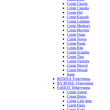
Серія Classic
Серія Claudia
Серія Hel
Серія Kaszub
Серія Lubiana
Серія Merkury
Серія Moving
Серія Nana
Серія Nowa
Серія Paula
Серія Rita
Серія Scandia
Серія Tina
Серія Victoria
Серія Wawel
Серія Wersal
Інше
BONNA Туреччина
BY BONE Туреччина
FoREST Німеччина
Серія Aspen
Серія Bistro
Серія Cafe time
Серія Elara
Серія Fudo