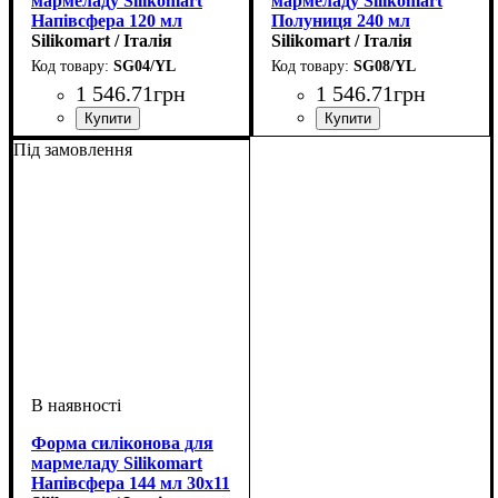
мармеладу Silikomart
мармеладу Silikomart
Напівсфера 120 мл
Полуниця 240 мл
27х13,5 мм
Silikomart / Італія
36х30х20 мм
Silikomart / Італія
SG04/YL
SG08/YL
1 546
.
71
грн
1 546
.
71
грн
Під замовлення
Форма силіконова для
мармеладу Silikomart
Напівсфера 144 мл 30х11