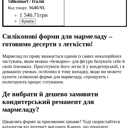
мм
Silikomart / Італія
SG05/YL
1 546
.
71
грн
Силіконові форми для мармеладу –
готовимо десерти з легкістю!
Мармелад по праву вважається одним із самих некалорійних
частувань, яким можна «безкарно» для фігури балувати себе й
своїх близьких. Приготувати його легко й у кондитерській, і в
домашніх умовах, особливо в тому випадку, якщо ви можете
купити силіконові форми для мармеладу, спрощують і
полегшують процес готування.
Де вибрати й дешево замовити
кондитерський реманент для
мармеладу?
Цікавлять форми за приємними цінами? Тоді скористайтеся
каталогом від інтернет магазину Kagura, що пропонує