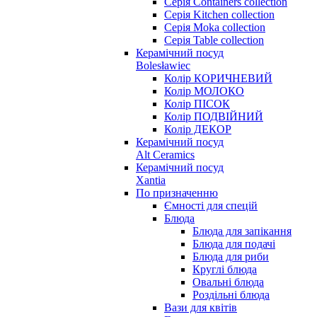
Серія Containers collection
Серія Kitchen collection
Серія Moka collection
Серія Table collection
Керамічний посуд
Bolesławiec
Колір КОРИЧНЕВИЙ
Колір МОЛОКО
Колір ПІСОК
Колір ПОДВІЙНИЙ
Колір ДЕКОР
Керамічний посуд
Alt Ceramics
Керамічний посуд
Xantia
По призначенню
Ємності для спецій
Блюда
Блюда для запікання
Блюда для подачі
Блюда для риби
Круглі блюда
Овальні блюда
Роздільні блюда
Вази для квітів