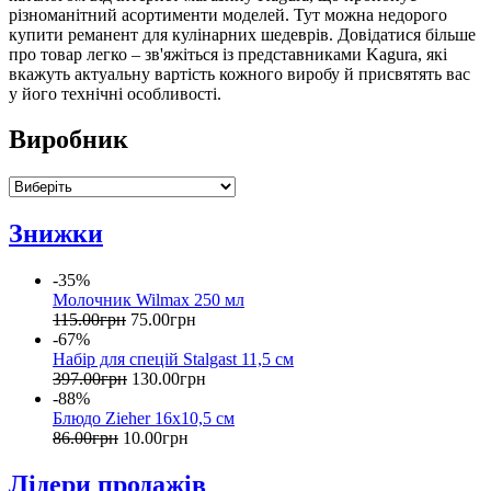
різноманітний асортименти моделей. Тут можна недорого
купити реманент для кулінарних шедеврів. Довідатися більше
про товар легко – зв'яжіться із представниками Kagura, які
вкажуть актуальну вартість кожного виробу й присвятять вас
у його технічні особливості.
Виробник
Знижки
-35%
Молочник Wilmax 250 мл
115
.
00
грн
75
.
00
грн
-67%
Набір для спецій Stalgast 11,5 см
397
.
00
грн
130
.
00
грн
-88%
Блюдо Zieher 16х10,5 см
86
.
00
грн
10
.
00
грн
Лідери продажів