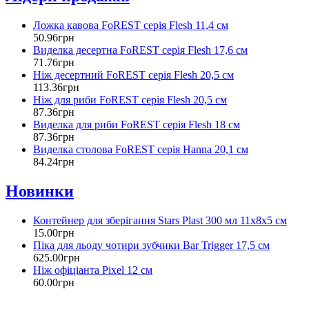
Ложка кавова FoREST серія Flesh 11,4 см
50
.
96
грн
Виделка десертна FoREST серія Flesh 17,6 см
71
.
76
грн
Ніж десертний FoREST серія Flesh 20,5 см
113
.
36
грн
Ніж для риби FoREST серія Flesh 20,5 см
87
.
36
грн
Виделка для риби FoREST серія Flesh 18 см
87
.
36
грн
Виделка столова FoREST серія Hanna 20,1 см
84
.
24
грн
Новинки
Контейнер для зберігання Stars Plast 300 мл 11х8х5 см
15
.
00
грн
Піка для льоду чотири зубчики Bar Trigger 17,5 см
625
.
00
грн
Ніж офіціанта Pixel 12 см
60
.
00
грн