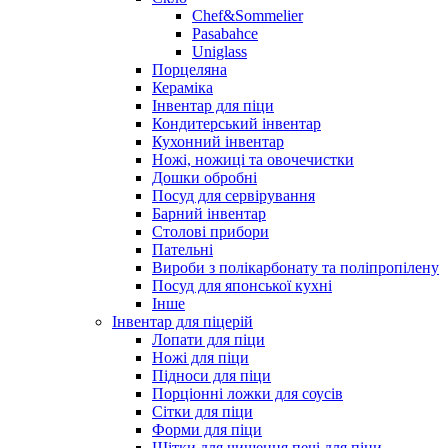
Chef&Sommelier
Pasabahce
Uniglass
Порцеляна
Кераміка
Інвентар для піци
Кондитерський інвентар
Кухонний інвентар
Ножі, ножиці та овочечистки
Дошки обробні
Посуд для сервірування
Барний інвентар
Столові прибори
Пательні
Вироби з полікарбонату та поліпропілену
Посуд для японської кухні
Інше
Інвентар для піцерій
Лопати для піци
Ножі для піци
Підноси для піци
Порціонні ложки для соусів
Сітки для піци
Форми для піци
Щітки для чищення печі для піци