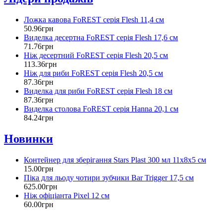
Ложка кавова FoREST серія Flesh 11,4 см
50
.
96
грн
Виделка десертна FoREST серія Flesh 17,6 см
71
.
76
грн
Ніж десертний FoREST серія Flesh 20,5 см
113
.
36
грн
Ніж для риби FoREST серія Flesh 20,5 см
87
.
36
грн
Виделка для риби FoREST серія Flesh 18 см
87
.
36
грн
Виделка столова FoREST серія Hanna 20,1 см
84
.
24
грн
Новинки
Контейнер для зберігання Stars Plast 300 мл 11х8х5 см
15
.
00
грн
Піка для льоду чотири зубчики Bar Trigger 17,5 см
625
.
00
грн
Ніж офіціанта Pixel 12 см
60
.
00
грн