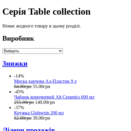
Серія Table collection
Немає жодного товару в цьому розділі.
Виробник
Знижки
-14%
Миска харчова Ал-Пластик 9 л
64
.
00
грн
55
.
00
грн
-45%
Чайник коричневий Alt Ceramics 600 мл
255
.
00
грн
140
.
00
грн
-37%
Кружка Gluhwein 200 мл
62
.
00
грн
39
.
00
грн
Лідери продажів