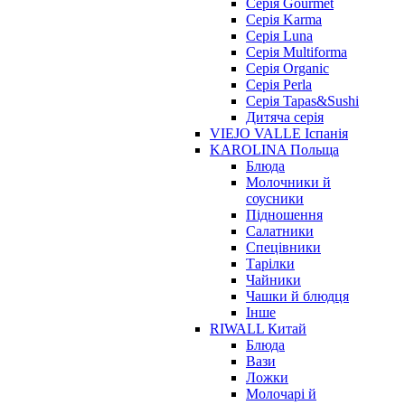
Серія Gourmet
Серія Karma
Серія Luna
Серія Multiforma
Серія Organic
Серія Perla
Серія Tapas&Sushi
Дитяча серія
VIEJO VALLE Іспанія
KAROLINA Польща
Блюда
Молочники й
соусники
Підношення
Салатники
Спецівники
Тарілки
Чайники
Чашки й блюдця
Інше
RIWALL Китай
Блюда
Вази
Ложки
Молочарі й