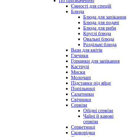
По призначенню
Ємності для спецій
Блюда
Блюда для запікання
Блюда для подачі
Блюда для риби
Круглі блюда
Овальні блюда
Роздільні блюда
Вази для квітів
Глечики
Горщики для запікання
Каструлі
Миски
Молочарі
Підставки під яйце
Попільниці
Салатники
Свічники
Сервізи
Обідні сервізи
Чайні й кавові
сервізи
Серветниці
Сковорідки