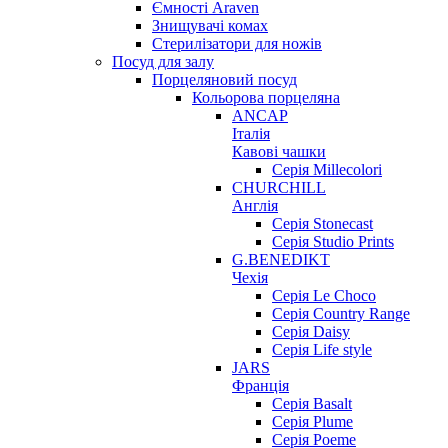
Ємності Araven
Знищувачі комах
Стерилізатори для ножів
Посуд для залу
Порцеляновий посуд
Кольорова порцеляна
ANCAP
Італія
Кавові чашки
Серія Millecolori
CHURCHILL
Англія
Серія Stonecast
Серія Studio Prints
G.BENEDIKT
Чехія
Cерія Le Choco
Серія Country Range
Серія Daisy
Серія Life style
JARS
Франція
Серія Basalt
Серія Plume
Серія Poeme