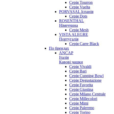
Серія Tourron
Серія Vuelta
PORVASAL Іспанія
Серія Dots
ROSENTHAL
Німеччина
Серія Mesh
VISTA ALEGRE
Португалія
Серія Carre Black
По брендах
ANCAP
Італія
Кавові чашки
Cерія Vivaldi
Серія Bari
Серія Cupping Bowl
Серія Degustazione
Серія Favorita
Серія Giustina
Серія Milano Centrale
Серія Millecolori
Серія Mimi
Серія Palerrmo
Серія Torino