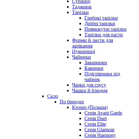
Супниці
Таджини
Тарілки
Глибокі тарілки
Дрібні тарілки
Прямокутні тарілки
Тарілки для пасти
Форми й листи для
запікання
Цукорниці
Чайники
Заварники
Кавники
Підігрівники під
чайник
Чарки для соусу
Чашки й блюдця
Скло
По брендах
Krosno (Польща)
Серія Avant Garde
Серія Duet
Серія Elite
Серія Glamour
Серія Harmony