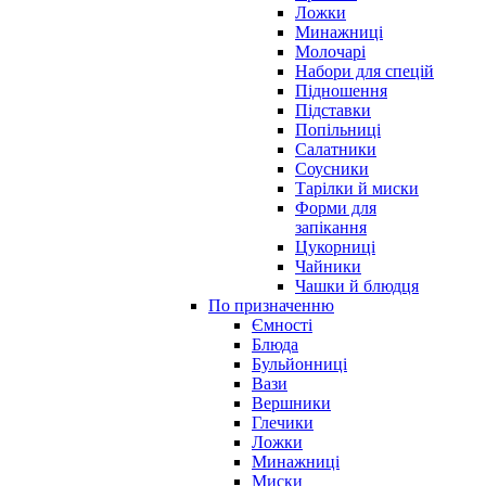
Ложки
Минажниці
Молочарі
Набори для спецій
Підношення
Підставки
Попільниці
Салатники
Соусники
Тарілки й миски
Форми для
запікання
Цукорниці
Чайники
Чашки й блюдця
По призначенню
Ємності
Блюда
Бульйонниці
Вази
Вершники
Глечики
Ложки
Минажниці
Миски