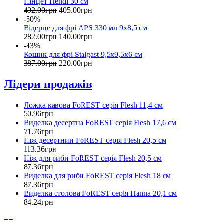
Пінцет Hendi 30 см
492
.
00
грн
405
.
00
грн
-50%
Відерце для фрі APS 330 мл 9х8,5 см
282
.
00
грн
140
.
00
грн
-43%
Кошик для фрі Stalgast 9,5х9,5х6 см
387
.
00
грн
220
.
00
грн
Лідери продажів
Ложка кавова FoREST серія Flesh 11,4 см
50
.
96
грн
Виделка десертна FoREST серія Flesh 17,6 см
71
.
76
грн
Ніж десертний FoREST серія Flesh 20,5 см
113
.
36
грн
Ніж для риби FoREST серія Flesh 20,5 см
87
.
36
грн
Виделка для риби FoREST серія Flesh 18 см
87
.
36
грн
Виделка столова FoREST серія Hanna 20,1 см
84
.
24
грн