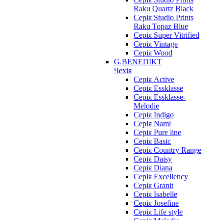
Raku Quartz Black
Серія Studio Prints
Raku Topaz Blue
Серія Super Vitrified
Серія Vintage
Серія Wood
G.BENEDIKT
Чехія
Cерія Active
Cерія Essklasse
Cерія Essklasse-
Melodie
Cерія Indigo
Cерія Nami
Cерія Pure line
Серія Basic
Серія Country Range
Серія Daisy
Серія Diana
Серія Excellency
Серія Granit
Серія Isabelle
Серія Josefine
Серія Life style