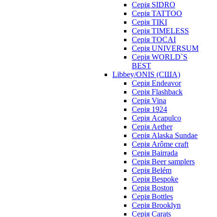
Серія SIDRO
Серія TATTOO
Серія TIKI
Серія TIMELESS
Серія TOCAI
Серія UNIVERSUM
Серія WORLD`S
BEST
Libbey/ONIS (США)
Cерія Endeavor
Cерія Flashback
Cерія Vina
Серія 1924
Серія Acapulco
Серія Aether
Серія Alaska Sundae
Серія Arôme craft
Серія Bairrada
Серія Beer samplers
Серія Belém
Серія Bespoke
Серія Boston
Серія Bottles
Серія Brooklyn
Серія Carats