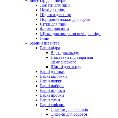
Інвентар для піцерій
Лопати для піци
Ножі для піци
Підноси для піци
Порціонні ложки для соусів
Сітки для піци
Форми для піци
Щітки для чищення печі для піци
Інше
Барний інвентар
Барні відра
Відра для льоду
Підставки під відра для
шампанського
Щипці для льоду
Барні дзвінки
Барні килимки
Барні ложки
Барні набори
Барні підноси
Барні пробки
Барні сітки
Барні сифони
Сифони для вершків
Сифони для содової