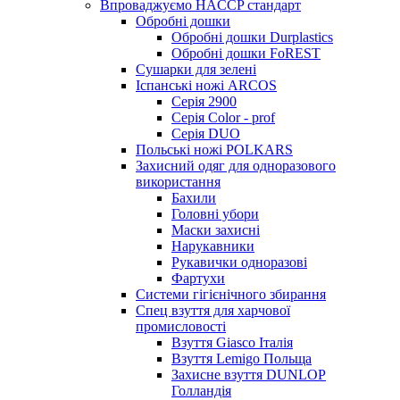
Впроваджуємо HACCP стандарт
Обробні дошки
Обробні дошки Durplastics
Обробні дошки FoREST
Сушарки для зелені
Іспанські ножі ARCOS
Серія 2900
Серія Color - prof
Серія DUO
Польські ножі POLKARS
Захисний одяг для одноразового
використання
Бахили
Головні убори
Маски захисні
Нарукавники
Рукавички одноразові
Фартухи
Системи гігієнічного збирання
Спец взуття для харчової
промисловості
Взуття Giasco Італія
Взуття Lemigo Польща
Захисне взуття DUNLOP
Голландія