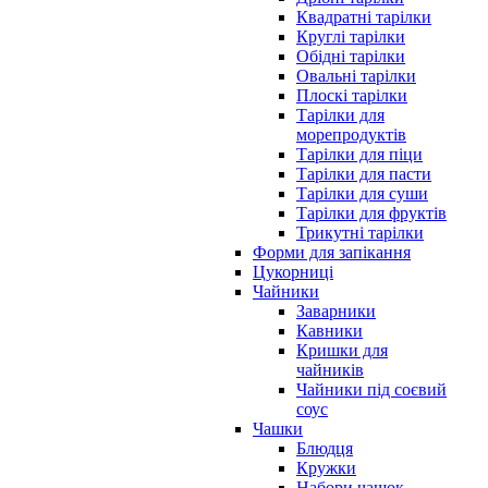
Квадратні тарілки
Круглі тарілки
Обідні тарілки
Овальні тарілки
Плоскі тарілки
Тарілки для
морепродуктів
Тарілки для піци
Тарілки для пасти
Тарілки для суши
Тарілки для фруктів
Трикутні тарілки
Форми для запікання
Цукорниці
Чайники
Заварники
Кавники
Кришки для
чайників
Чайники під соєвий
соус
Чашки
Блюдця
Кружки
Набори чашок