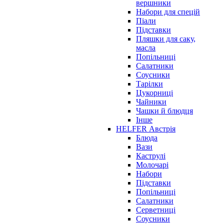
вершники
Набори для спецій
Піали
Підставки
Пляшки для саку,
масла
Попільниці
Салатники
Соусники
Тарілки
Цукорниці
Чайники
Чашки й блюдця
Інше
HELFER Австрія
Блюда
Вази
Каструлі
Молочарі
Набори
Підставки
Попільниці
Салатники
Серветниці
Соусники