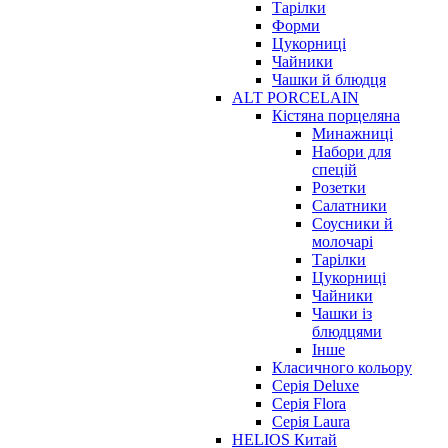
Тарілки
Форми
Цукорниці
Чайники
Чашки й блюдця
ALT PORCELAIN
Кістяна порцеляна
Минажниці
Набори для
спецій
Розетки
Салатники
Соусники й
молочарі
Тарілки
Цукорниці
Чайники
Чашки із
блюдцями
Інше
Класичного кольору
Серія Deluxe
Серія Flora
Серія Laura
HELIOS Китай