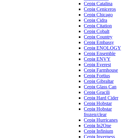
Серія Catalina
Серія Ceniceros
Серія Chicago
Серія Cidra
Серія Citation
Серія Cobalt
Серія Country
Серія Embassy
Серія ENOLOGY
Серія Ensemble
Серія ENVY
Серія Everest
Серія Farmhouse
Серія Fortius
Серія Gibraltar
Серія Glass Can
Серія Gracili
Серія Hard Cider
Серія Hobstar
Серія Hobstar
frozen/clear
Серія Hurricanes
Серія In2One
Серія Infinium
Серія Inverness