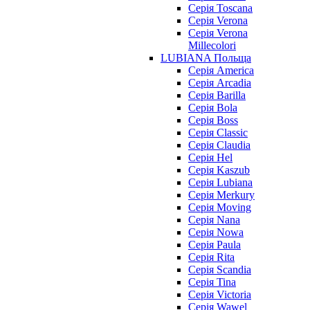
Серія Toscana
Серія Verona
Серія Verona
Millecolori
LUBIANA Польща
Серія America
Серія Arcadia
Серія Barilla
Серія Bola
Серія Boss
Серія Classic
Серія Claudia
Серія Hel
Серія Kaszub
Серія Lubiana
Серія Merkury
Серія Moving
Серія Nana
Серія Nowa
Серія Paula
Серія Rita
Серія Scandia
Серія Tina
Серія Victoria
Серія Wawel