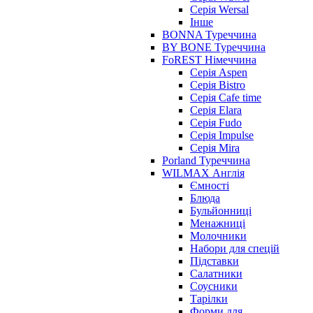
Серія Wersal
Інше
BONNA Туреччина
BY BONE Туреччина
FoREST Німеччина
Серія Aspen
Серія Bistro
Серія Cafe time
Серія Elara
Серія Fudo
Серія Impulse
Серія Mira
Porland Туреччина
WILMAX Англія
Ємності
Блюда
Бульйонниці
Менажниці
Молочники
Набори для спецій
Підставки
Салатники
Соусники
Тарілки
Форми для