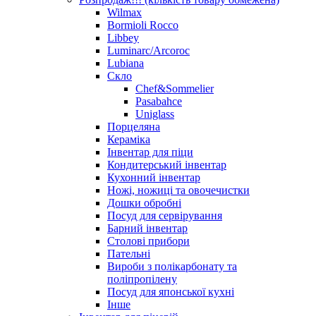
Wilmax
Bormioli Rocco
Libbey
Luminarc/Arcoroc
Lubiana
Скло
Chef&Sommelier
Pasabahce
Uniglass
Порцеляна
Кераміка
Інвентар для піци
Кондитерський інвентар
Кухонний інвентар
Ножі, ножиці та овочечистки
Дошки обробні
Посуд для сервірування
Барний інвентар
Столові прибори
Пательні
Вироби з полікарбонату та
поліпропілену
Посуд для японської кухні
Інше