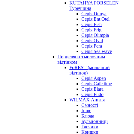
KUTAHYA PORSELEN
Туреччина
Серія Dunya
Серія Ent Otel
Серія Fish
Серія Frig
Серія Olimpia
Серія Oval
Серія Pera
Серія Sea wave
Порцеляна з молочним
відтінком
FoREST (молочний
відтінок)
Серія Aspen
Серія Cafe time
Серія Elara
Серія Fudo
WILMAX Англія
Ємності
Інше
Блюда
Бульйонниці
Глечики
Кришки