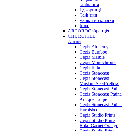
запікання
Цукорниці
Чайники
Чашки й склянки
Інше
ARCOROC Франція
CHURCHILL
Англія
Серія Alchemy
Серія Bamboo
Серія Marble
Серія Monochrome
Серія Raku
Серія Stonecast
Серія Stonecast
Mustard Seed Yellow
Серія Stonecast Patina
Серія Stonecast Patina
Antique Taupe
Серія Stonecast Patina
Burnished
Серія Studio Prints
Серія Studio Prints
Raku Garnet Orange
Серія Studio Prints