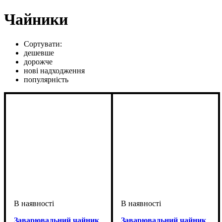
Чайники
Сортувати:
дешевше
дорожче
нові надходження
популярність
Заварювальний чайник
Заварювальний чайник