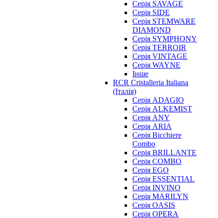
Серія SAVAGE
Серія SIDE
Серія STEMWARE
DIAMOND
Серія SYMPHONY
Серія TERROIR
Серія VINTAGE
Серія WAYNE
Інше
RCR Cristalleria Italiana
(Італія)
Серія ADAGIO
Серія ALKEMIST
Серія ANY
Серія ARIA
Серія Bicchiere
Combo
Серія BRILLANTE
Серія COMBO
Серія EGO
Серія ESSENTIAL
Серія INVINO
Серія MARILYN
Серія OASIS
Серія OPERA