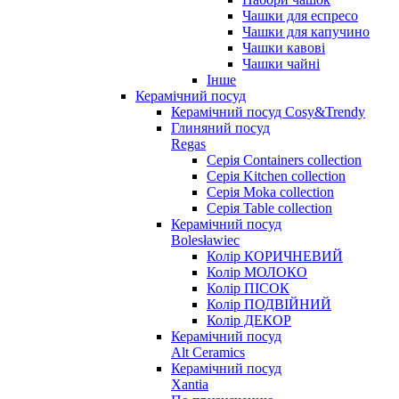
Чашки для еспресо
Чашки для капучино
Чашки кавові
Чашки чайні
Інше
Керамічний посуд
Керамічний посуд Cosy&Trendy
Глиняний посуд
Regas
Серія Containers collection
Серія Kitchen collection
Серія Moka collection
Серія Table collection
Керамічний посуд
Bolesławiec
Колір КОРИЧНЕВИЙ
Колір МОЛОКО
Колір ПІСОК
Колір ПОДВІЙНИЙ
Колір ДЕКОР
Керамічний посуд
Alt Ceramics
Керамічний посуд
Xantia