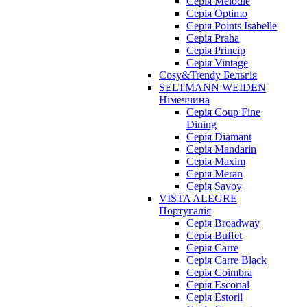
Серія Melodie
Серія Optimo
Серія Points Isabelle
Серія Praha
Серія Princip
Серія Vintage
Cosy&Trendy Бельгія
SELTMANN WEIDEN
Німеччина
Cерія Coup Fine
Dining
Cерія Diamant
Cерія Mandarin
Cерія Maxim
Серія Meran
Серія Savoy
VISTA ALEGRE
Португалія
Серія Broadway
Серія Buffet
Серія Carre
Серія Carre Black
Серія Coimbra
Серія Escorial
Серія Estoril