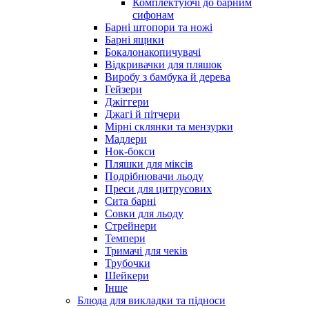
Комплектуючі до барним
сифонам
Барні штопори та ножі
Барні ящики
Бокалонакопичувачі
Відкривачки для пляшок
Виробу з бамбука й дерева
Гейзери
Джіггери
Джагі й пітчери
Мірні склянки та мензурки
Мадлери
Нок-бокси
Пляшки для міксів
Подрібнювачи льоду
Преси для цитрусових
Сита барні
Совки для льоду
Стрейнери
Темпери
Тримачі для чеків
Трубочки
Шейкери
Інше
Блюда для викладки та підноси