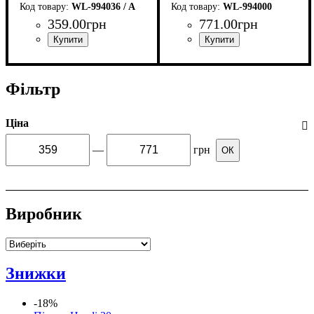
WL-994036 / A
WL-994000
359
.
00
грн
771
.
00
грн
Фільтр
Ціна
—
грн
ОК
Виробник
Знижки
-18%