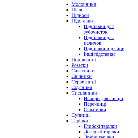
Молочники
Піали
Підноси
Підставки
Підставки для
зубочисток
Підставки для
паличок
Підставки під яйце
Інші підставки
Попільниці
Розетки
Салатники
Свічники
Серветниці
Соусники
Спецівники
Набори для спецій
Перечниці
Сільнички
Супниці
Тарілки
Глибокі тарілки
Десертні тарілки
Дрібні тарілки