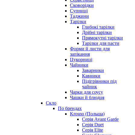
Сковорідки
Супниці
Таджини
Тарілки
Глибокі тарілки
Дрібні тарілки
Прямокутні тарілки
Тарілки для пасти
Форми й листи для
запікання
Цукорниці
Чайники
Заварники
Кавники
Підігрівники під
чайник
Чарки для соусу
Чашки й блюдця
Скло
По брендах
Krosno (Польща)
Серія Avant Garde
Серія Duet
Серія Elite