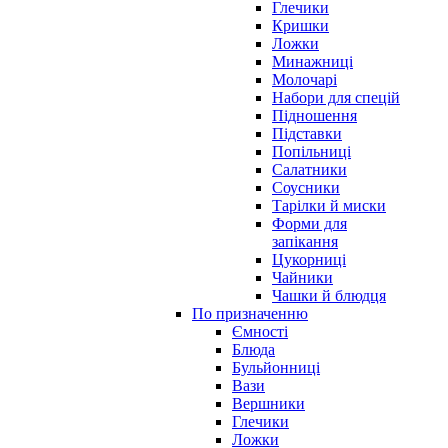
Глечики
Кришки
Ложки
Минажниці
Молочарі
Набори для спецій
Підношення
Підставки
Попільниці
Салатники
Соусники
Тарілки й миски
Форми для
запікання
Цукорниці
Чайники
Чашки й блюдця
По призначенню
Ємності
Блюда
Бульйонниці
Вази
Вершники
Глечики
Ложки