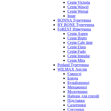
Серія Victoria
Серія Wawel
Серія Wersal
Інше
BONNA Туреччина
BY BONE Туреччина
FoREST Німеччина
Серія Aspen
Серія Bistro
Серія Cafe time
Серія Elara
Серія Fudo
Серія Impulse
Серія Mira
Porland Туреччина
WILMAX Англія
Ємності
Блюда
Бульйонниці
Менажниці
Молочники
Набори для спецій
Підставки
Салатники
Соусники