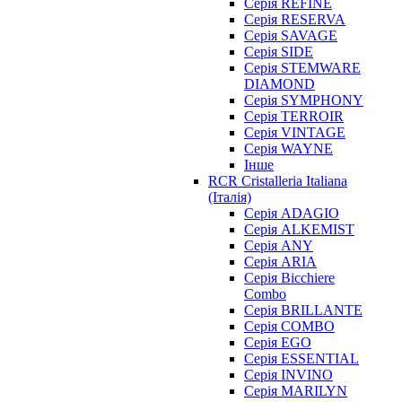
Серія REFINE
Серія RESERVA
Серія SAVAGE
Серія SIDE
Серія STEMWARE
DIAMOND
Серія SYMPHONY
Серія TERROIR
Серія VINTAGE
Серія WAYNE
Інше
RCR Cristalleria Italiana
(Італія)
Серія ADAGIO
Серія ALKEMIST
Серія ANY
Серія ARIA
Серія Bicchiere
Combo
Серія BRILLANTE
Серія COMBO
Серія EGO
Серія ESSENTIAL
Серія INVINO
Серія MARILYN