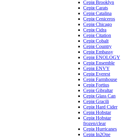
Серія Brooklyn
Серія Carats
Серія Catalina
Серія Ceniceros
Серія Chicago
Серія Cidra
Серія Citation
Серія Cobalt
Серія Country
Серія Embassy
Серія ENOLOGY
Серія Ensemble
Серія ENVY
Серія Everest
Серія Farmhouse
Серія Fortius
Серія Gibraltar
Серія Glass Can
Серія Gracili
Серія Hard Cider
Серія Hobstar
Серія Hobstar
frozen/clear
Серія Hurricanes
Серія In2One