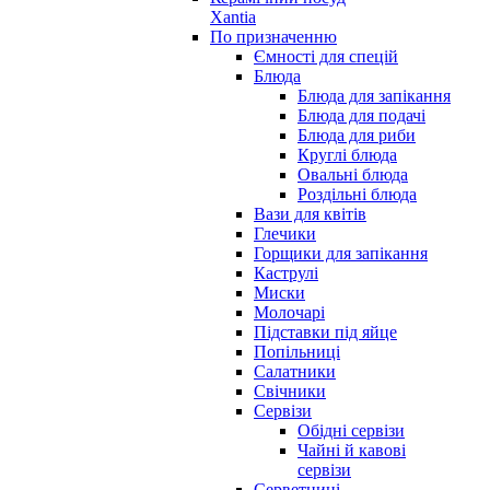
Xantia
По призначенню
Ємності для спецій
Блюда
Блюда для запікання
Блюда для подачі
Блюда для риби
Круглі блюда
Овальні блюда
Роздільні блюда
Вази для квітів
Глечики
Горщики для запікання
Каструлі
Миски
Молочарі
Підставки під яйце
Попільниці
Салатники
Свічники
Сервізи
Обідні сервізи
Чайні й кавові
сервізи
Серветниці