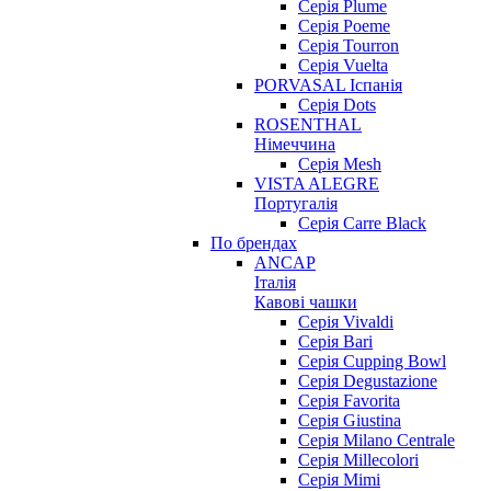
Серія Plume
Серія Poeme
Серія Tourron
Серія Vuelta
PORVASAL Іспанія
Серія Dots
ROSENTHAL
Німеччина
Серія Mesh
VISTA ALEGRE
Португалія
Серія Carre Black
По брендах
ANCAP
Італія
Кавові чашки
Cерія Vivaldi
Серія Bari
Серія Cupping Bowl
Серія Degustazione
Серія Favorita
Серія Giustina
Серія Milano Centrale
Серія Millecolori
Серія Mimi