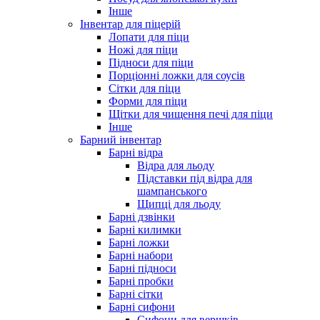
Інше
Інвентар для піцерій
Лопати для піци
Ножі для піци
Підноси для піци
Порціонні ложки для соусів
Сітки для піци
Форми для піци
Щітки для чищення печі для піци
Інше
Барний інвентар
Барні відра
Відра для льоду
Підставки під відра для
шампанського
Щипці для льоду
Барні дзвінки
Барні килимки
Барні ложки
Барні набори
Барні підноси
Барні пробки
Барні сітки
Барні сифони
Сифони для вершків