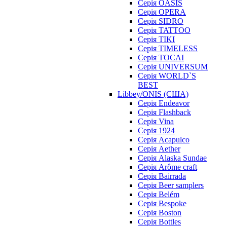
Серія OASIS
Серія OPERA
Серія SIDRO
Серія TATTOO
Серія TIKI
Серія TIMELESS
Серія TOCAI
Серія UNIVERSUM
Серія WORLD`S
BEST
Libbey/ONIS (США)
Cерія Endeavor
Cерія Flashback
Cерія Vina
Серія 1924
Серія Acapulco
Серія Aether
Серія Alaska Sundae
Серія Arôme craft
Серія Bairrada
Серія Beer samplers
Серія Belém
Серія Bespoke
Серія Boston
Серія Bottles