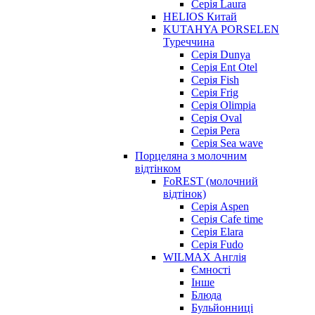
Серія Laura
HELIOS Китай
KUTAHYA PORSELEN
Туреччина
Серія Dunya
Серія Ent Otel
Серія Fish
Серія Frig
Серія Olimpia
Серія Oval
Серія Pera
Серія Sea wave
Порцеляна з молочним
відтінком
FoREST (молочний
відтінок)
Серія Aspen
Серія Cafe time
Серія Elara
Серія Fudo
WILMAX Англія
Ємності
Інше
Блюда
Бульйонниці