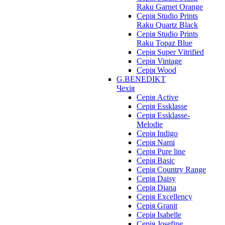
Raku Garnet Orange
Серія Studio Prints
Raku Quartz Black
Серія Studio Prints
Raku Topaz Blue
Серія Super Vitrified
Серія Vintage
Серія Wood
G.BENEDIKT
Чехія
Cерія Active
Cерія Essklasse
Cерія Essklasse-
Melodie
Cерія Indigo
Cерія Nami
Cерія Pure line
Серія Basic
Серія Country Range
Серія Daisy
Серія Diana
Серія Excellency
Серія Granit
Серія Isabelle
Серія Josefine