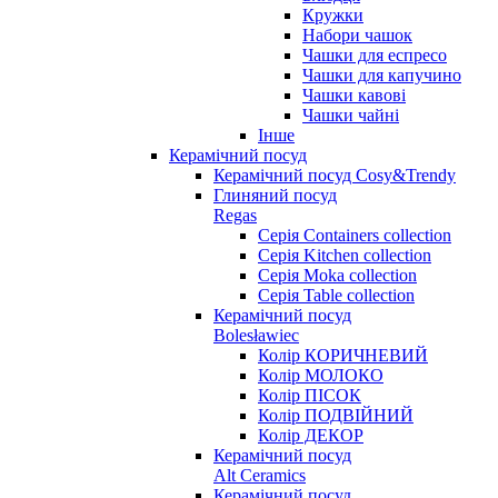
Кружки
Набори чашок
Чашки для еспресо
Чашки для капучино
Чашки кавові
Чашки чайні
Інше
Керамічний посуд
Керамічний посуд Cosy&Trendy
Глиняний посуд
Regas
Серія Containers collection
Серія Kitchen collection
Серія Moka collection
Серія Table collection
Керамічний посуд
Bolesławiec
Колір КОРИЧНЕВИЙ
Колір МОЛОКО
Колір ПІСОК
Колір ПОДВІЙНИЙ
Колір ДЕКОР
Керамічний посуд
Alt Ceramics
Керамічний посуд