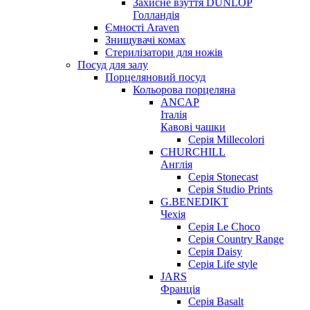
Захисне взуття DUNLOP
Голландія
Ємності Araven
Знищувачі комах
Стерилізатори для ножів
Посуд для залу
Порцеляновий посуд
Кольорова порцеляна
ANCAP
Італія
Кавові чашки
Серія Millecolori
CHURCHILL
Англія
Серія Stonecast
Серія Studio Prints
G.BENEDIKT
Чехія
Cерія Le Choco
Серія Country Range
Серія Daisy
Серія Life style
JARS
Франція
Серія Basalt