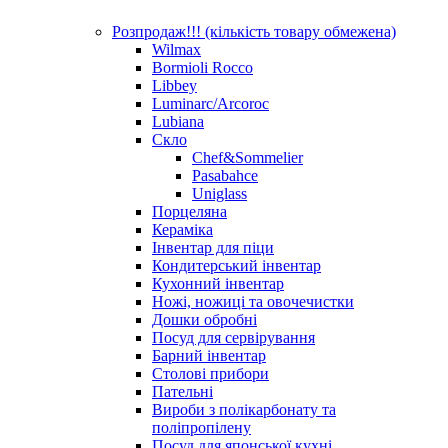
Розпродаж!!! (кількість товару обмежена)
Wilmax
Bormioli Rocco
Libbey
Luminarc/Arcoroc
Lubiana
Скло
Chef&Sommelier
Pasabahce
Uniglass
Порцеляна
Кераміка
Інвентар для піци
Кондитерський інвентар
Кухонний інвентар
Ножі, ножиці та овочечистки
Дошки обробні
Посуд для сервірування
Барний інвентар
Столові прибори
Пательні
Вироби з полікарбонату та
поліпропілену
Посуд для японської кухні