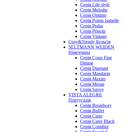
Серія Life style
Серія Melodie
Серія Optimo
Серія Points Isabelle
Серія Praha
Серія Princip
Серія Vintage
Cosy&Trendy Бельгія
SELTMANN WEIDEN
Німеччина
Cерія Coup Fine
Dining
Cерія Diamant
Cерія Mandarin
Cерія Maxim
Серія Meran
Серія Savoy
VISTA ALEGRE
Португалія
Серія Broadway
Серія Buffet
Серія Carre
Серія Carre Black
Серія Coimbra
Серія Escorial