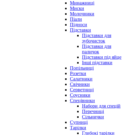
Минажниці
Миски
Молочники
Піали
Підноси
Підставки
Підставки для
зубочисток
Підставки для
паличок
Підставки під яйце
Інші підставки
Попільниці
Розетки
Салатники
Свічники
Серветниці
Соусники
Спецівники
Набори для спецій
Перечниці
Сільнички
Супниці
Тарілки
Глибокі тарілки