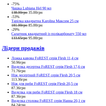
-75%
Чашка Lubiana Hel 90 мл
138
.
00
грн
35
.
00
грн
-53%
Тарілка квадратна Karolina Максим 25 см
181
.
00
грн
85
.
00
грн
-29%
Салатник квадратний із полікарбонату 550 мл
133
.
65
грн
95
.
00
грн
Лідери продажів
Ложка кавова FoREST серія Flesh 11,4 см
50
.
96
грн
Виделка десертна FoREST серія Flesh 17,6 см
71
.
76
грн
Ніж десертний FoREST серія Flesh 20,5 см
113
.
36
грн
Ніж для риби FoREST серія Flesh 20,5 см
87
.
36
грн
Виделка для риби FoREST серія Flesh 18 см
87
.
36
грн
Виделка столова FoREST серія Hanna 20,1 см
84
.
24
грн