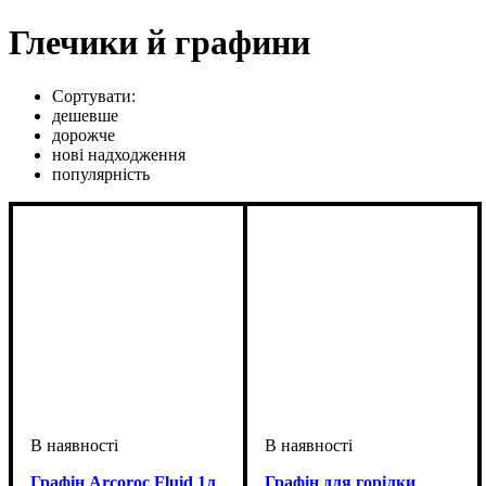
Глечики й графини
Сортувати:
дешевше
дорожче
нові надходження
популярність
Графін Arcoroc Fluid 1л
Графін для горілки