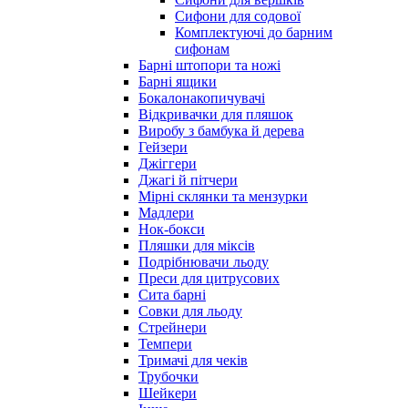
Сифони для содової
Комплектуючі до барним
сифонам
Барні штопори та ножі
Барні ящики
Бокалонакопичувачі
Відкривачки для пляшок
Виробу з бамбука й дерева
Гейзери
Джіггери
Джагі й пітчери
Мірні склянки та мензурки
Мадлери
Нок-бокси
Пляшки для міксів
Подрібнювачи льоду
Преси для цитрусових
Сита барні
Совки для льоду
Стрейнери
Темпери
Тримачі для чеків
Трубочки
Шейкери