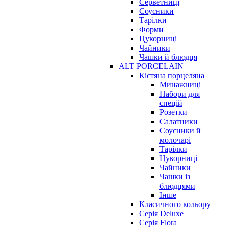
Серветниці
Соусники
Тарілки
Форми
Цукорниці
Чайники
Чашки й блюдця
ALT PORCELAIN
Кістяна порцеляна
Минажниці
Набори для
спецій
Розетки
Салатники
Соусники й
молочарі
Тарілки
Цукорниці
Чайники
Чашки із
блюдцями
Інше
Класичного кольору
Серія Deluxe
Серія Flora