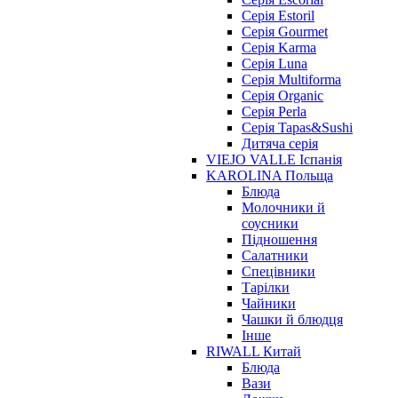
Серія Estoril
Серія Gourmet
Серія Karma
Серія Luna
Серія Multiforma
Серія Organic
Серія Perla
Серія Tapas&Sushi
Дитяча серія
VIEJO VALLE Іспанія
KAROLINA Польща
Блюда
Молочники й
соусники
Підношення
Салатники
Спецівники
Тарілки
Чайники
Чашки й блюдця
Інше
RIWALL Китай
Блюда
Вази