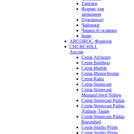
Тарілки
Форми для
запікання
Цукорниці
Чайники
Чашки й склянки
Інше
ARCOROC Франція
CHURCHILL
Англія
Серія Alchemy
Серія Bamboo
Серія Marble
Серія Monochrome
Серія Raku
Серія Stonecast
Серія Stonecast
Mustard Seed Yellow
Серія Stonecast Patina
Серія Stonecast Patina
Antique Taupe
Серія Stonecast Patina
Burnished
Серія Studio Prints
Серія Studio Prints