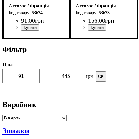
Arcoroc / Франція
Arcoroc / Франція
53674
53673
91
.
00
грн
156
.
00
грн
Фільтр
Ціна
—
грн
ОК
Виробник
Знижки