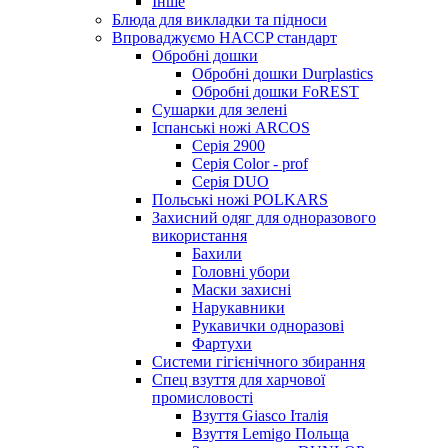
Інше
Блюда для викладки та підноси
Впроваджуємо HACCP стандарт
Обробні дошки
Обробні дошки Durplastics
Обробні дошки FoREST
Сушарки для зелені
Іспанські ножі ARCOS
Серія 2900
Серія Color - prof
Серія DUO
Польські ножі POLKARS
Захисний одяг для одноразового
використання
Бахили
Головні убори
Маски захисні
Нарукавники
Рукавички одноразові
Фартухи
Системи гігієнічного збирання
Спец взуття для харчової
промисловості
Взуття Giasco Італія
Взуття Lemigo Польща