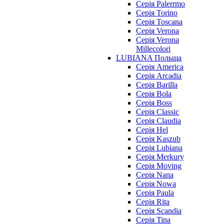
Серія Palerrmo
Серія Torino
Серія Toscana
Серія Verona
Серія Verona
Millecolori
LUBIANA Польща
Серія America
Серія Arcadia
Серія Barilla
Серія Bola
Серія Boss
Серія Classic
Серія Claudia
Серія Hel
Серія Kaszub
Серія Lubiana
Серія Merkury
Серія Moving
Серія Nana
Серія Nowa
Серія Paula
Серія Rita
Серія Scandia
Серія Tina