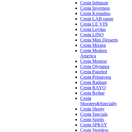
Серія Infinium
Серія Inverness
Серія Kristalino
Серія LAB range
Серія LE VIN
Серія Levitas
Серія LINQ
Серія Mini Desserts
Серія Mixing
Серія Modern
America
Серія Monroe
Серія Olympea
Серія Paneled
Серія Primavera
Серія Radiant
Серія RAYO
Серія Refine
Серія
Shooters&Specialty
Серія Shorty
Серія Specials
Серія Spirits
Серія SPKSY
Серія Stemless