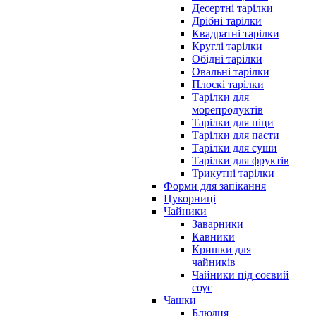
Десертні тарілки
Дрібні тарілки
Квадратні тарілки
Круглі тарілки
Обідні тарілки
Овальні тарілки
Плоскі тарілки
Тарілки для
морепродуктів
Тарілки для піци
Тарілки для пасти
Тарілки для суши
Тарілки для фруктів
Трикутні тарілки
Форми для запікання
Цукорниці
Чайники
Заварники
Кавники
Кришки для
чайників
Чайники під соєвий
соус
Чашки
Блюдця