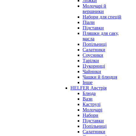
Ложки
Молочарі й
вершники
Набори для спецій
Піали
Підставки
Пляшки для саку,
масла
Попільниці
Салатники
Соусники
Тарілки
Цукорниці
Чайники
Чашки й блюдця
Інше
HELFER Австрія
Блюда
Вази
Каструлі
Молочарі
Набори
Підставки
Попільниці
Салатники