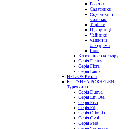
Розетки
Салатники
Соусники й
молочарі
Тарілки
Цукорниці
Чайники
Чашки із
блюдцями
Інше
Класичного кольору
Серія Deluxe
Серія Flora
Серія Laura
HELIOS Китай
KUTAHYA PORSELEN
Туреччина
Серія Dunya
Серія Ent Otel
Серія Fish
Серія Frig
Серія Olimpia
Серія Oval
Серія Pera
Серія Sea wave