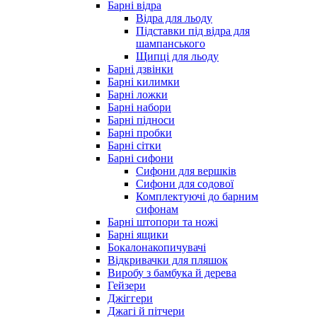
Барні відра
Відра для льоду
Підставки під відра для
шампанського
Щипці для льоду
Барні дзвінки
Барні килимки
Барні ложки
Барні набори
Барні підноси
Барні пробки
Барні сітки
Барні сифони
Сифони для вершків
Сифони для содової
Комплектуючі до барним
сифонам
Барні штопори та ножі
Барні ящики
Бокалонакопичувачі
Відкривачки для пляшок
Виробу з бамбука й дерева
Гейзери
Джіггери
Джагі й пітчери