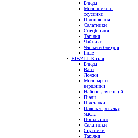
Блюда
Молочники й
соусники
Підношення
Салатники
Спецівники
Тарілки
Чайники
Чашки й блюдця
Інше
RIWALL Китай
Блюда
Вази
Ложки
Молочарі й
вершники
Набори для спецій
Піали
Підставки
Пляшки для саку,
масла
Попільниці
Салатники
Соусники
Тарілки