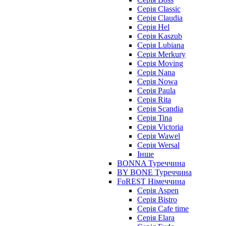
Серія Classic
Серія Claudia
Серія Hel
Серія Kaszub
Серія Lubiana
Серія Merkury
Серія Moving
Серія Nana
Серія Nowa
Серія Paula
Серія Rita
Серія Scandia
Серія Tina
Серія Victoria
Серія Wawel
Серія Wersal
Інше
BONNA Туреччина
BY BONE Туреччина
FoREST Німеччина
Серія Aspen
Серія Bistro
Серія Cafe time
Серія Elara