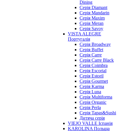
Dining
Cерія Diamant
Cерія Mandarin
Cерія Maxim
Серія Meran
Серія Savoy
VISTA ALEGRE
Португалія
Серія Broadway
Серія Buffet
Серія Carre
Серія Carre Black
Серія Coimbra
Серія Escorial
Серія Estoril
Серія Gourmet
Серія Karma
Серія Luna
Серія Multiforma
Серія Organic
Серія Perla
Серія Tapas&Sushi
Дитяча серія
VIEJO VALLE Іспанія
KAROLINA Польща