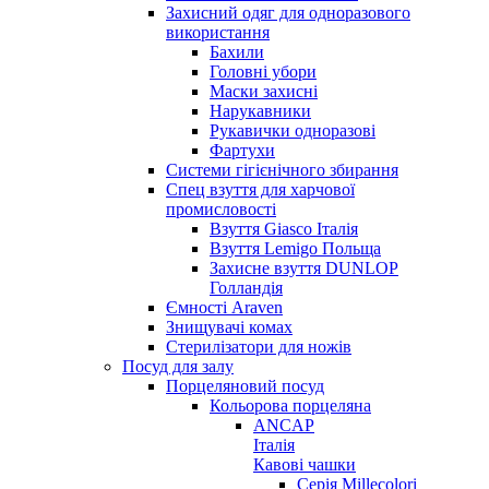
Захисний одяг для одноразового
використання
Бахили
Головні убори
Маски захисні
Нарукавники
Рукавички одноразові
Фартухи
Системи гігієнічного збирання
Спец взуття для харчової
промисловості
Взуття Giasco Італія
Взуття Lemigo Польща
Захисне взуття DUNLOP
Голландія
Ємності Araven
Знищувачі комах
Стерилізатори для ножів
Посуд для залу
Порцеляновий посуд
Кольорова порцеляна
ANCAP
Італія
Кавові чашки
Серія Millecolori