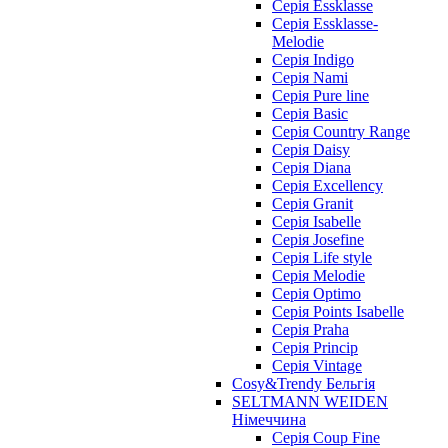
Cерія Essklasse
Cерія Essklasse-
Melodie
Cерія Indigo
Cерія Nami
Cерія Pure line
Серія Basic
Серія Country Range
Серія Daisy
Серія Diana
Серія Excellency
Серія Granit
Серія Isabelle
Серія Josefine
Серія Life style
Серія Melodie
Серія Optimo
Серія Points Isabelle
Серія Praha
Серія Princip
Серія Vintage
Cosy&Trendy Бельгія
SELTMANN WEIDEN
Німеччина
Cерія Coup Fine