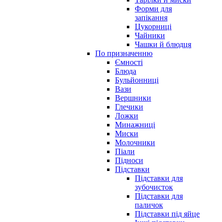
Форми для
запікання
Цукорниці
Чайники
Чашки й блюдця
По призначенню
Ємності
Блюда
Бульйонниці
Вази
Вершники
Глечики
Ложки
Минажниці
Миски
Молочники
Піали
Підноси
Підставки
Підставки для
зубочисток
Підставки для
паличок
Підставки під яйце