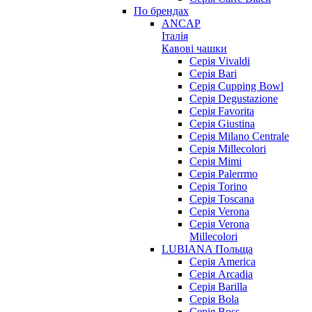
По брендах
ANCAP
Італія
Кавові чашки
Cерія Vivaldi
Серія Bari
Серія Cupping Bowl
Серія Degustazione
Серія Favorita
Серія Giustina
Серія Milano Centrale
Серія Millecolori
Серія Mimi
Серія Palerrmo
Серія Torino
Серія Toscana
Серія Verona
Серія Verona
Millecolori
LUBIANA Польща
Серія America
Серія Arcadia
Серія Barilla
Серія Bola
Серія Boss