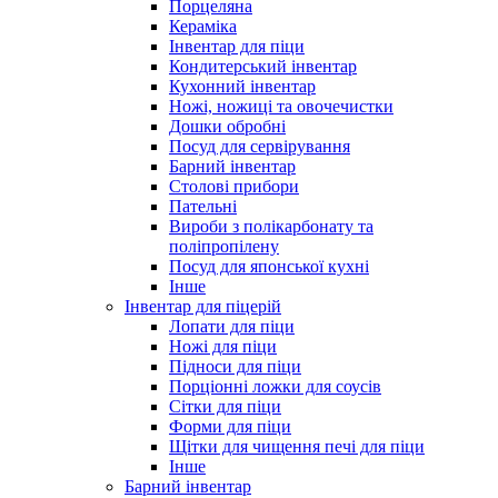
Порцеляна
Кераміка
Інвентар для піци
Кондитерський інвентар
Кухонний інвентар
Ножі, ножиці та овочечистки
Дошки обробні
Посуд для сервірування
Барний інвентар
Столові прибори
Пательні
Вироби з полікарбонату та
поліпропілену
Посуд для японської кухні
Інше
Інвентар для піцерій
Лопати для піци
Ножі для піци
Підноси для піци
Порціонні ложки для соусів
Сітки для піци
Форми для піци
Щітки для чищення печі для піци
Інше
Барний інвентар