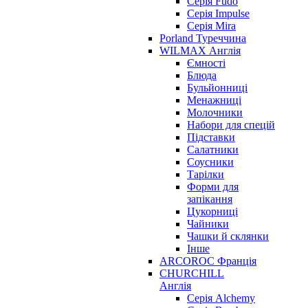
Серія Fudo
Серія Impulse
Серія Mira
Porland Туреччина
WILMAX Англія
Ємності
Блюда
Бульйонниці
Менажниці
Молочники
Набори для спецій
Підставки
Салатники
Соусники
Тарілки
Форми для
запікання
Цукорниці
Чайники
Чашки й склянки
Інше
ARCOROC Франція
CHURCHILL
Англія
Серія Alchemy