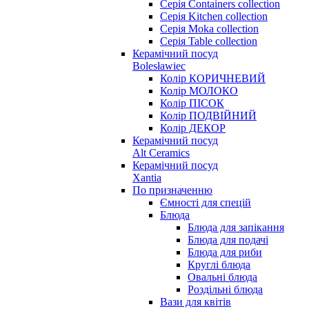
Серія Containers collection
Серія Kitchen collection
Серія Moka collection
Серія Table collection
Керамічний посуд
Bolesławiec
Колір КОРИЧНЕВИЙ
Колір МОЛОКО
Колір ПІСОК
Колір ПОДВІЙНИЙ
Колір ДЕКОР
Керамічний посуд
Alt Ceramics
Керамічний посуд
Xantia
По призначенню
Ємності для спецій
Блюда
Блюда для запікання
Блюда для подачі
Блюда для риби
Круглі блюда
Овальні блюда
Роздільні блюда
Вази для квітів