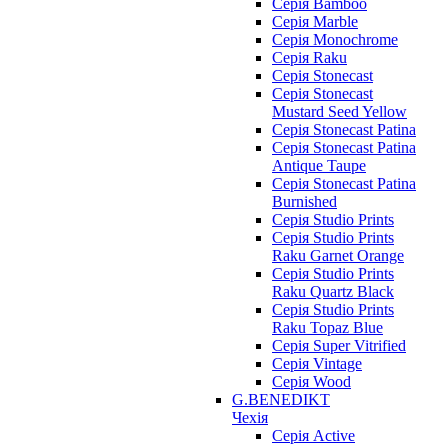
Серія Bamboo
Серія Marble
Серія Monochrome
Серія Raku
Серія Stonecast
Серія Stonecast
Mustard Seed Yellow
Серія Stonecast Patina
Серія Stonecast Patina
Antique Taupe
Серія Stonecast Patina
Burnished
Серія Studio Prints
Серія Studio Prints
Raku Garnet Orange
Серія Studio Prints
Raku Quartz Black
Серія Studio Prints
Raku Topaz Blue
Серія Super Vitrified
Серія Vintage
Серія Wood
G.BENEDIKT
Чехія
Cерія Active