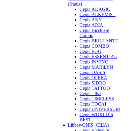
(Італія)
Серія ADAGIO
Серія ALKEMIST
Серія ANY
Серія ARIA
Серія Bicchiere
Combo
Серія BRILLANTE
Серія COMBO
Серія EGO
Серія ESSENTIAL
Серія INVINO
Серія MARILYN
Серія OASIS
Серія OPERA
Серія SIDRO
Серія TATTOO
Серія TIKI
Серія TIMELESS
Серія TOCAI
Серія UNIVERSUM
Серія WORLD`S
BEST
Libbey/ONIS (США)
Cерія Endeavor