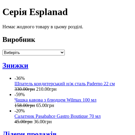
Серія Esplanad
Немає жодного товару в цьому розділі.
Виробник
Знижки
-36%
Шпатель кондитерський н/ж сталь Paderno 22 см
330
.
00
грн
210
.
00
грн
-59%
Чашка кавова з блюдцем Wilmax 100 мл
158
.
00
грн
65
.
00
грн
-20%
Салатник Pasabahce Gastro Boutique 70 мл
45
.
00
грн
36
.
00
грн
Лідери продажів