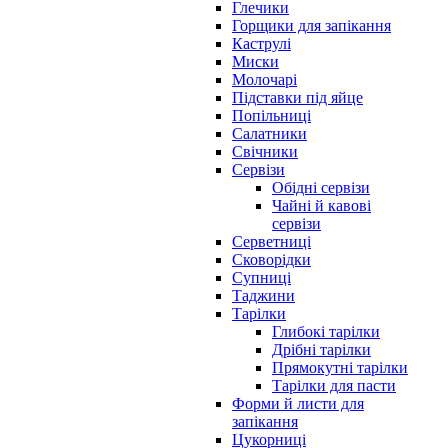
Глечики
Горщики для запікання
Каструлі
Миски
Молочарі
Підставки під яйце
Попільниці
Салатники
Свічники
Сервізи
Обідні сервізи
Чайні й кавові
сервізи
Серветниці
Сковорідки
Супниці
Таджини
Тарілки
Глибокі тарілки
Дрібні тарілки
Прямокутні тарілки
Тарілки для пасти
Форми й листи для
запікання
Цукорниці