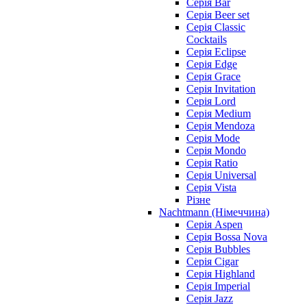
Серія Bar
Серія Beer set
Серія Classic
Cocktails
Серія Eclipse
Серія Edge
Серія Grace
Серія Invitation
Серія Lord
Серія Medium
Серія Mendoza
Серія Mode
Серія Mondo
Серія Ratio
Серія Universal
Серія Vista
Різне
Nachtmann (Німеччина)
Серія Aspen
Серія Bossa Nova
Серія Bubbles
Серія Cigar
Серія Highland
Серія Imperial
Серія Jazz