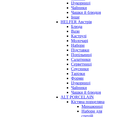
Цукорниці
Чайники
Чашки й блюдця
Інше
HELFER Австрія
Блюда
Вази
Каструлі
Молочарі
Набори
Підставки
Попільниці
Салатники
Серветниці
Соусники
Тарілки
Форми
Цукорниці
Чайники
Чашки й блюдця
ALT PORCELAIN
Кістяна порцеляна
Минажниці
Набори для
спецій