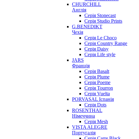
CHURCHILL
Англія
Серія Stonecast
Серія Studio Prints
G.BENEDIKT
Чехія
Cерія Le Choco
Серія Country Range
Серія Daisy
Серія Life style
JARS
Франція
Серія Basalt
Серія Plume
Серія Poeme
Серія Tourron
Серія Vuelta
PORVASAL Іспанія
Серія Dots
ROSENTHAL
Німеччина
Серія Mesh
VISTA ALEGRE
Португалія
Серія Carre Black