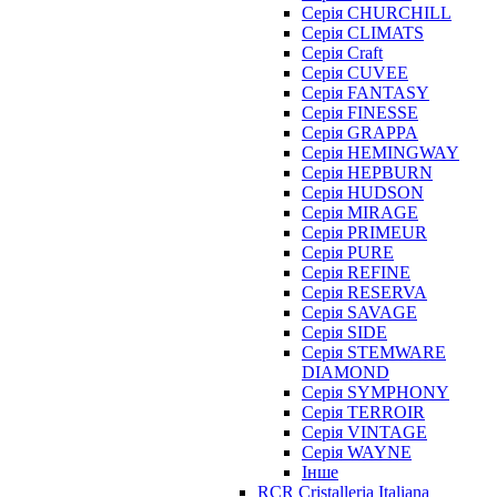
Серія CHURCHILL
Серія CLIMATS
Серія Craft
Серія CUVEE
Серія FANTASY
Серія FINESSE
Серія GRAPPA
Серія HEMINGWAY
Серія HEPBURN
Серія HUDSON
Серія MIRAGE
Серія PRIMEUR
Серія PURE
Серія REFINE
Серія RESERVA
Серія SAVAGE
Серія SIDE
Серія STEMWARE
DIAMOND
Серія SYMPHONY
Серія TERROIR
Серія VINTAGE
Серія WAYNE
Інше
RCR Cristalleria Italiana