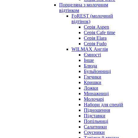
Порцеляна з молочним
відтінком
FoREST (молочний
відтінок)
Серія Aspen
Серія Cafe time
Серія Elara
Серія Fudo
WILMAX Англія
Ємності
Інше
Блюда
Бульйонниці
Глечики
Кришки
Ложки
Минажниці
Молочарі
Набори для спецій
Підношення
Підставки
Попільниці
Салатники
Соусники
Тарілки й миски