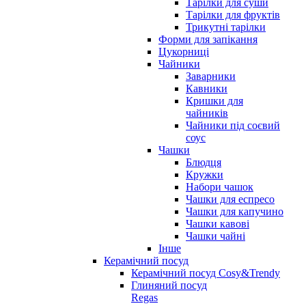
Тарілки для суши
Тарілки для фруктів
Трикутні тарілки
Форми для запікання
Цукорниці
Чайники
Заварники
Кавники
Кришки для
чайників
Чайники під соєвий
соус
Чашки
Блюдця
Кружки
Набори чашок
Чашки для еспресо
Чашки для капучино
Чашки кавові
Чашки чайні
Інше
Керамічний посуд
Керамічний посуд Cosy&Trendy
Глиняний посуд
Regas