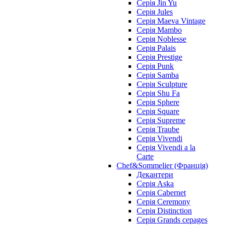
Серія Jin Yu
Серія Jules
Серія Maeva Vintage
Серія Mambo
Серія Noblesse
Серія Palais
Серія Prestige
Серія Punk
Серія Samba
Серія Sculpture
Серія Shu Fa
Серія Sphere
Серія Square
Серія Supreme
Серія Traube
Серія Vivendi
Серія Vivendi a la
Carte
Chef&Sommelier (Франція)
Декантери
Серія Aska
Серія Cabernet
Серія Ceremony
Серія Distinction
Серія Grands cepages