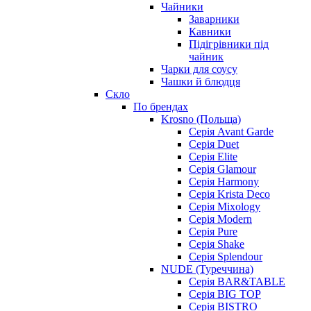
Чайники
Заварники
Кавники
Підігрівники під
чайник
Чарки для соусу
Чашки й блюдця
Скло
По брендах
Krosno (Польща)
Серія Avant Garde
Серія Duet
Серія Elite
Серія Glamour
Серія Harmony
Серія Krista Deco
Серія Mixology
Серія Modern
Серія Pure
Серія Shake
Серія Splendour
NUDE (Туреччина)
Серія BAR&TABLE
Серія BIG TOP
Серія BISTRO