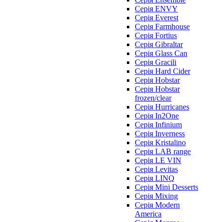
Серія ENVY
Серія Everest
Серія Farmhouse
Серія Fortius
Серія Gibraltar
Серія Glass Can
Серія Gracili
Серія Hard Cider
Серія Hobstar
Серія Hobstar
frozen/clear
Серія Hurricanes
Серія In2One
Серія Infinium
Серія Inverness
Серія Kristalino
Серія LAB range
Серія LE VIN
Серія Levitas
Серія LINQ
Серія Mini Desserts
Серія Mixing
Серія Modern
America