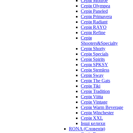
Серія Monroe
Серія Olympea
Серія Paneled
Серія Primavera
Серія Radiant
Серія RAYO
Серія Refine
Серія
Shooters&Specialty
Серія Shorty
Серія Specials
Серія Spirits
Серія SPKSY
Серія Stemless
Серія Sway
Серія The Gats
Серія Tiki
Серія Tradition
Серія Viitta
Серія Vintage
Серія Warm Beverage
Серія Winchester
Серія XXL
Інші келихи
RONA (Словенія)