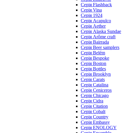
Cерія Flashback
Cерія Vina
Серія 1924
Серія Acapulco
Серія Aether
Серія Alaska Sundae
Серія Arôme craft
Серія Bairrada
Серія Beer samplers
Серія Belém
Серія Bespoke
Серія Boston
Серія Bottles
Серія Brooklyn
Серія Carats
Серія Catalina
Серія Ceniceros
Серія Chicago
Серія Cidra
Серія Citation
Серія Cobalt
Серія Country
Серія Embassy
Серія ENOLOGY
Серія Ensemble