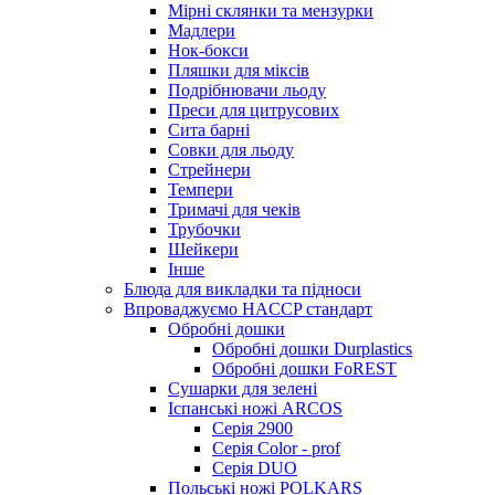
Мірні склянки та мензурки
Мадлери
Нок-бокси
Пляшки для міксів
Подрібнювачи льоду
Преси для цитрусових
Сита барні
Совки для льоду
Стрейнери
Темпери
Тримачі для чеків
Трубочки
Шейкери
Інше
Блюда для викладки та підноси
Впроваджуємо HACCP стандарт
Обробні дошки
Обробні дошки Durplastics
Обробні дошки FoREST
Сушарки для зелені
Іспанські ножі ARCOS
Серія 2900
Серія Color - prof
Серія DUO
Польські ножі POLKARS