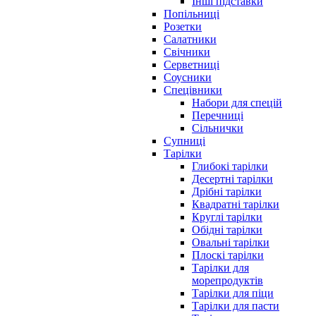
Інші підставки
Попільниці
Розетки
Салатники
Свічники
Серветниці
Соусники
Спецівники
Набори для спецій
Перечниці
Сільнички
Супниці
Тарілки
Глибокі тарілки
Десертні тарілки
Дрібні тарілки
Квадратні тарілки
Круглі тарілки
Обідні тарілки
Овальні тарілки
Плоскі тарілки
Тарілки для
морепродуктів
Тарілки для піци
Тарілки для пасти