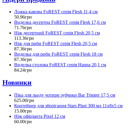
Ложка кавова FoREST серія Flesh 11,4 см
50
.
96
грн
Виделка десертна FoREST серія Flesh 17,6 см
71
.
76
грн
Ніж десертний FoREST серія Flesh 20,5 см
113
.
36
грн
Ніж для риби FoREST серія Flesh 20,5 см
87
.
36
грн
Виделка для риби FoREST серія Flesh 18 см
87
.
36
грн
Виделка столова FoREST серія Hanna 20,1 см
84
.
24
грн
Новинки
Піка для льоду чотири зубчики Bar Trigger 17,5 см
625
.
00
грн
Контейнер для зберігання Stars Plast 300 мл 11х8х5 см
15
.
00
грн
Ніж офіціанта Pixel 12 см
60
.
00
грн