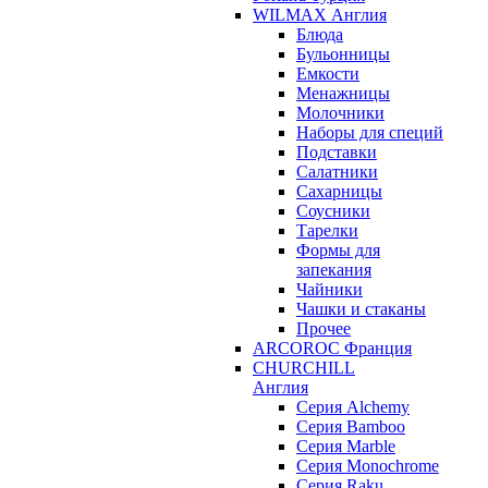
WILMAX Англия
Блюда
Бульонницы
Емкости
Менажницы
Молочники
Наборы для специй
Подставки
Салатники
Сахарницы
Соусники
Тарелки
Формы для
запекания
Чайники
Чашки и стаканы
Прочее
ARCOROC Франция
CHURCHILL
Англия
Серия Alchemy
Серия Bamboo
Серия Marble
Серия Monochrome
Серия Raku