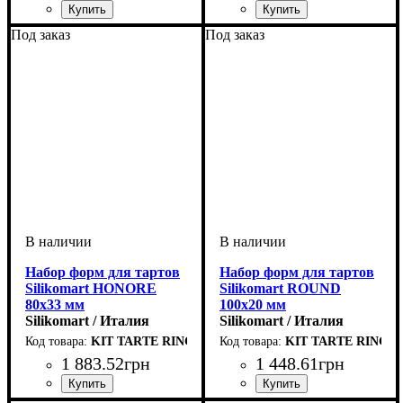
Под заказ
Под заказ
Набор форм для тартов
Набор форм для тартов
Silikomart HONORE
Silikomart ROUND
80х33 мм
100х20 мм
Silikomart / Италия
Silikomart / Италия
KIT TARTE RING HONORE D80 MM
KIT TARTE RING 
1 883
.
52
грн
1 448
.
61
грн