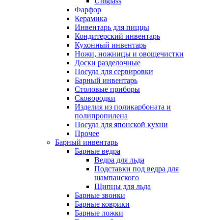
Uniglass
Фарфор
Керамика
Инвентарь для пиццы
Кондитерский инвентарь
Кухонный инвентарь
Ножи, ножницы и овощечистки
Доски разделочные
Посуда для сервировки
Барный инвентарь
Столовые приборы
Сковородки
Изделия из поликарбоната и
полипропилена
Посуда для японской кухни
Прочее
Барный инвентарь
Барные ведра
Ведра для льда
Подставки под ведра для
шампанского
Щипцы для льда
Барные звонки
Барные коврики
Барные ложки