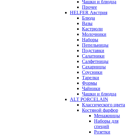
Чашки и блюдца
Прочее
HELFER Австрия
Блюда
Вазы
Кастрюли
Молочники
Наборы
Пепельницы
Подставки
Салатники
Салфетницы
Сахарницы
Соусники
Тарелки
Формы
Чайники
Чашки и блюдца
ALT PORCELAIN
Классического цвета
Костяной фарфор
Менажницы
Наборы для
специй
Розетки