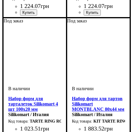
1 224
.
07
грн
1 224
.
07
грн
Под заказ
Под заказ
Набор форм для
Набор форм для тартов
тарталеток Silikomart 4
Silikomart
шт 100х20 мм
MONTBLANC 80х44 мм
Silikomart / Италия
Silikomart / Италия
TARTE RING ROUND D100 H20
KIT TARTE RING 
1 023
.
51
грн
1 883
.
52
грн