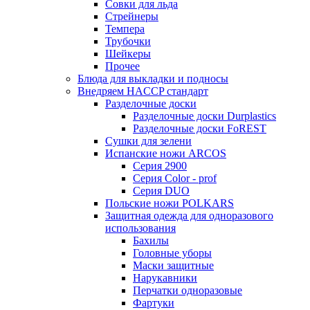
Совки для льда
Стрейнеры
Темпера
Трубочки
Шейкеры
Прочее
Блюда для выкладки и подносы
Внедряем HACCP стандарт
Разделочные доски
Разделочные доски Durplastics
Разделочные доски FoREST
Сушки для зелени
Испанские ножи ARCOS
Серия 2900
Серия Color - prof
Серия DUO
Польские ножи POLKARS
Защитная одежда для одноразового
использования
Бахилы
Головные уборы
Маски защитные
Нарукавники
Перчатки одноразовые
Фартуки