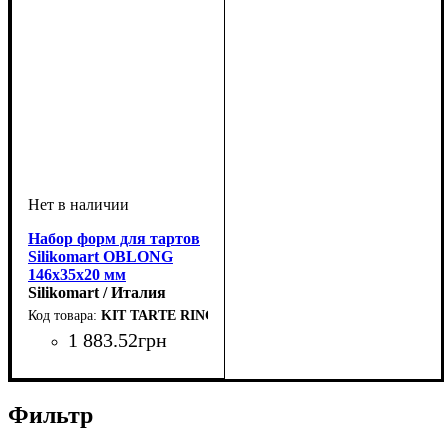
Набор форм для тартов
Silikomart OBLONG
146х35х20 мм
Silikomart / Италия
KIT TARTE RING OBLONG 146x35 MM
1 883
.
52
грн
Фильтр