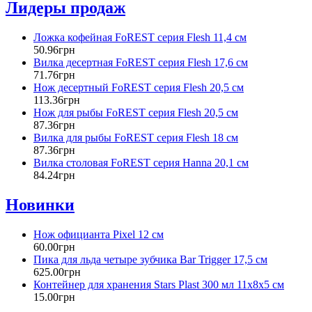
Лидеры продаж
Ложка кофейная FoREST серия Flesh 11,4 см
50
.
96
грн
Вилка десертная FoREST серия Flesh 17,6 см
71
.
76
грн
Нож десертный FoREST серия Flesh 20,5 см
113
.
36
грн
Нож для рыбы FoREST серия Flesh 20,5 см
87
.
36
грн
Вилка для рыбы FoREST серия Flesh 18 см
87
.
36
грн
Вилка столовая FoREST серия Hanna 20,1 см
84
.
24
грн
Новинки
Нож официанта Pixel 12 см
60
.
00
грн
Пика для льда четыре зубчика Bar Trigger 17,5 см
625
.
00
грн
Контейнер для хранения Stars Plast 300 мл 11х8х5 см
15
.
00
грн