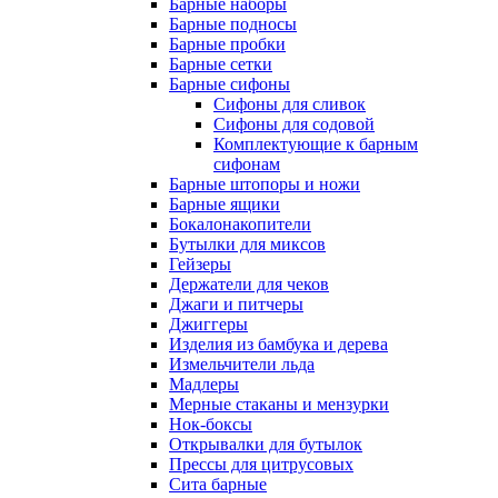
Барные наборы
Барные подносы
Барные пробки
Барные сетки
Барные сифоны
Сифоны для сливок
Сифоны для содовой
Комплектующие к барным
сифонам
Барные штопоры и ножи
Барные ящики
Бокалонакопители
Бутылки для миксов
Гейзеры
Держатели для чеков
Джаги и питчеры
Джиггеры
Изделия из бамбука и дерева
Измельчители льда
Мадлеры
Мерные стаканы и мензурки
Нок-боксы
Открывалки для бутылок
Прессы для цитрусовых
Сита барные