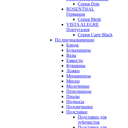
Серия Dots
ROSENTHAL
Германия
Серия Mesh
VISTA ALEGRE
Португалия
Серия Carre Black
По предназначению
Блюда
Бульонницы
Вазы
Емкости
Кувшины
Ложки
Менажницы
Миски
Молочники
Пепельницы
Пиалы
Подносы
Подсвечники
Подставки
Подставки для
зубочисток
Подставки для