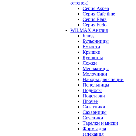
оттенок)
Серия Aspen
Серия Cafe time
Серия Elara
Серия Fudo
WILMAX Англия
Блюда
Бульонницы
Емкости
Крышки
Кувшины
Ложки
Менажницы
Молочники
Наборы для специй
Пепельницы
Подносы
Подставки
Прочее
Салатники
Сахарницы
Соусники
Тарелки и миски
Формы для
запекания