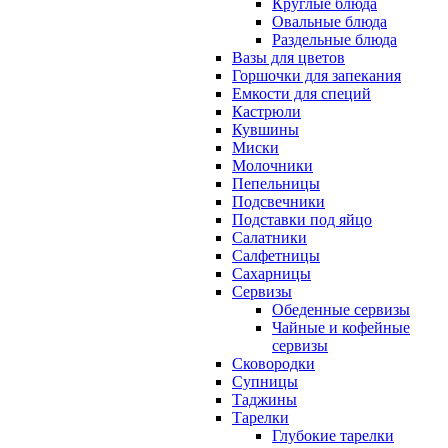
Круглые блюда
Овальные блюда
Раздельные блюда
Вазы для цветов
Горшочки для запекания
Емкости для специй
Кастрюли
Кувшины
Миски
Молочники
Пепельницы
Подсвечники
Подставки под яйцо
Салатники
Салфетницы
Сахарницы
Сервизы
Обеденные сервизы
Чайные и кофейные
сервизы
Сковородки
Супницы
Таджины
Тарелки
Глубокие тарелки