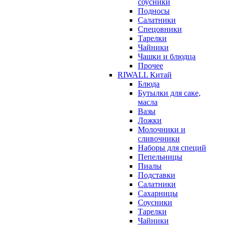
соусники
Подносы
Салатники
Спецовники
Тарелки
Чайники
Чашки и блюдца
Прочее
RIWALL Китай
Блюда
Бутылки для саке,
масла
Вазы
Ложки
Молочники и
сливочники
Наборы для специй
Пепельницы
Пиалы
Подставки
Салатники
Сахарницы
Соусники
Тарелки
Чайники