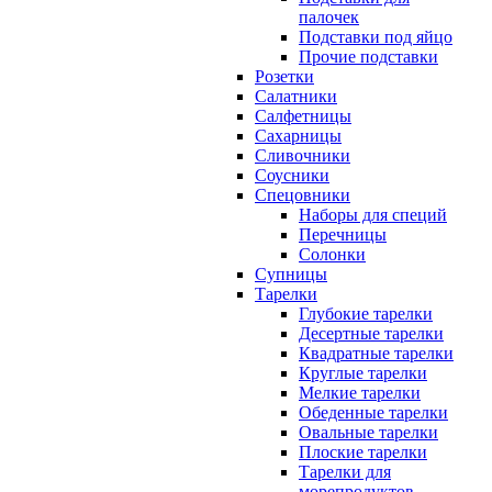
палочек
Подставки под яйцо
Прочие подставки
Розетки
Салатники
Салфетницы
Сахарницы
Сливочники
Соусники
Спецовники
Наборы для специй
Перечницы
Солонки
Супницы
Тарелки
Глубокие тарелки
Десертные тарелки
Квадратные тарелки
Круглые тарелки
Мелкие тарелки
Обеденные тарелки
Овальные тарелки
Плоские тарелки
Тарелки для
морепродуктов