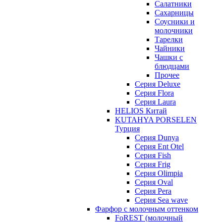
Салатники
Сахарницы
Соусники и
молочники
Тарелки
Чайники
Чашки с
блюдцами
Прочее
Серия Deluxe
Серия Flora
Серия Laura
HELIOS Китай
KUTAHYA PORSELEN
Турция
Серия Dunya
Серия Ent Otel
Серия Fish
Серия Frig
Серия Olimpia
Серия Oval
Серия Pera
Серия Sea wave
Фарфор с молочным оттенком
FoREST (молочный