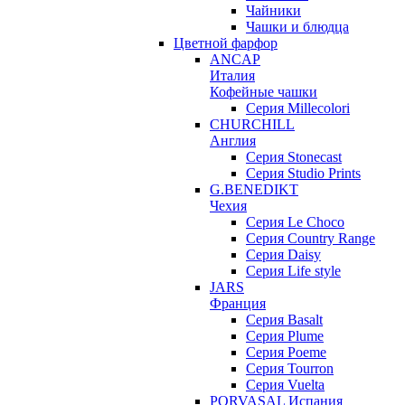
Чайники
Чашки и блюдца
Цветной фарфор
ANCAP
Италия
Кофейные чашки
Серия Millecolori
CHURCHILL
Англия
Серия Stonecast
Серия Studio Prints
G.BENEDIKT
Чехия
Cерия Le Choco
Серия Country Range
Серия Daisy
Серия Life style
JARS
Франция
Серия Basalt
Серия Plume
Серия Poeme
Серия Tourron
Серия Vuelta
PORVASAL Испания