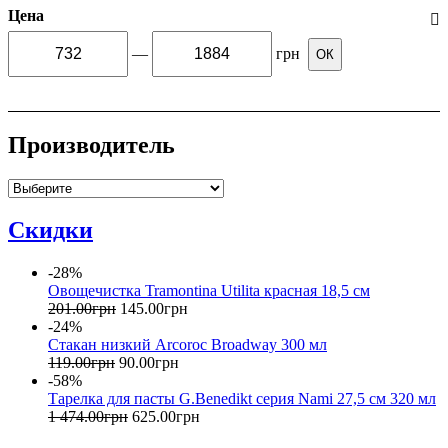
Цена
—
грн
ОК
Производитель
Скидки
-28%
Овощечистка Tramontina Utilita красная 18,5 см
201
.
00
грн
145
.
00
грн
-24%
Стакан низкий Arcoroc Broadway 300 мл
119
.
00
грн
90
.
00
грн
-58%
Тарелка для пасты G.Benedikt серия Nami 27,5 см 320 мл
1 474
.
00
грн
625
.
00
грн