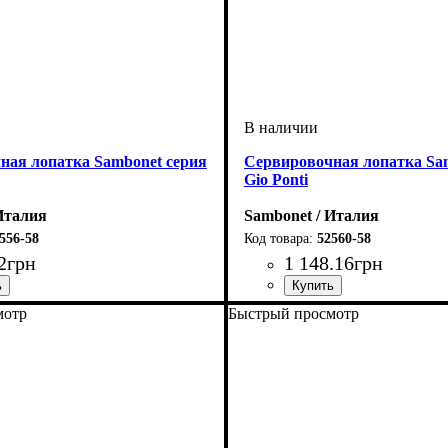
ная лопатка Sambonet серия
Сервировочная лопатка Sa
Gio Ponti
Италия
Sambonet / Италия
556-58
52560-58
2
грн
1 148
.
16
грн
мотр
Быстрый просмотр