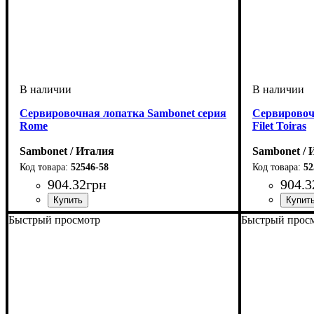
Сервировочная лопатка Sambonet серия
Сервировоч
Rome
Filet Toiras
Sambonet / Италия
Sambonet / 
52546-58
52
904
.
32
грн
904
.
3
Быстрый просмотр
Быстрый прос