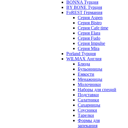
BONNA Турция
BY BONE Турция
FoREST Германия
Серия Aspen
Серия Bistro
Серия Cafe time
Серия Elara
Серия Fudo
Серия Impulse
Серия Mira
Porland Турция
WILMAX Англия
Блюда
Бульонницы
Емкости
Менажницы
Молочники
Наборы для специй
Подставки
Салатники
Сахарницы
Соусники
Тарелки
Формы для
запекания