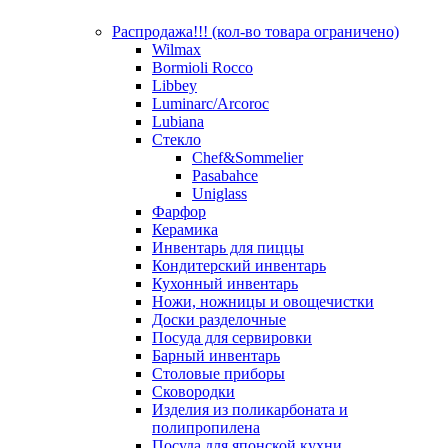
Распродажа!!! (кол-во товара ограничено)
Wilmax
Bormioli Rocco
Libbey
Luminarc/Arcoroc
Lubiana
Стекло
Chef&Sommelier
Pasabahce
Uniglass
Фарфор
Керамика
Инвентарь для пиццы
Кондитерский инвентарь
Кухонный инвентарь
Ножи, ножницы и овощечистки
Доски разделочные
Посуда для сервировки
Барный инвентарь
Столовые приборы
Сковородки
Изделия из поликарбоната и
полипропилена
Посуда для японской кухни