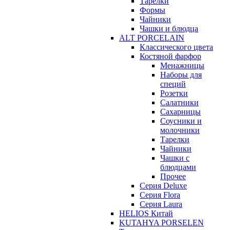
Тарелки
Формы
Чайники
Чашки и блюдца
ALT PORCELAIN
Классического цвета
Костяной фарфор
Менажницы
Наборы для
специй
Розетки
Салатники
Сахарницы
Соусники и
молочники
Тарелки
Чайники
Чашки с
блюдцами
Прочее
Серия Deluxe
Серия Flora
Серия Laura
HELIOS Китай
KUTAHYA PORSELEN