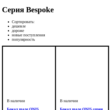
Серия Bespoke
Сортировать:
дешевле
дороже
новые поступления
популярность
Бокал шале ONIS
Бокал шале ONIS серия