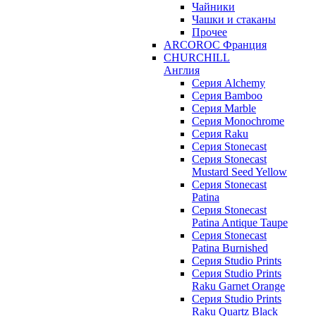
Чайники
Чашки и стаканы
Прочее
ARCOROC Франция
CHURCHILL
Англия
Серия Alchemy
Серия Bamboo
Серия Marble
Серия Monochrome
Серия Raku
Серия Stonecast
Серия Stonecast
Mustard Seed Yellow
Серия Stonecast
Patina
Серия Stonecast
Patina Antique Taupe
Серия Stonecast
Patina Burnished
Серия Studio Prints
Серия Studio Prints
Raku Garnet Orange
Серия Studio Prints
Raku Quartz Black