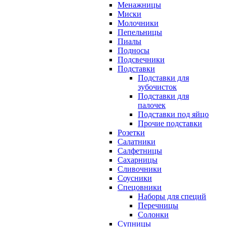
Менажницы
Миски
Молочники
Пепельницы
Пиалы
Подносы
Подсвечники
Подставки
Подставки для
зубочисток
Подставки для
палочек
Подставки под яйцо
Прочие подставки
Розетки
Салатники
Салфетницы
Сахарницы
Сливочники
Соусники
Спецовники
Наборы для специй
Перечницы
Солонки
Супницы