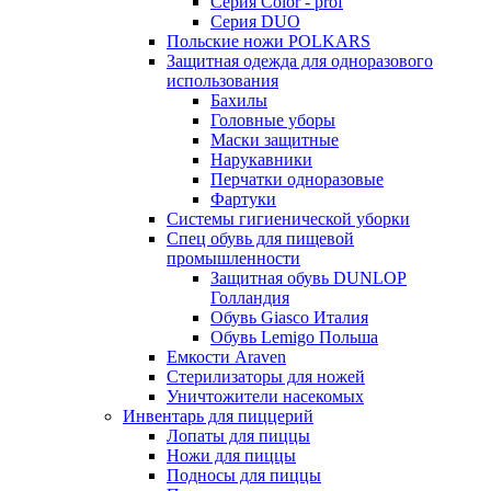
Серия Color - prof
Серия DUO
Польские ножи POLKARS
Защитная одежда для одноразового
использования
Бахилы
Головные уборы
Маски защитные
Нарукавники
Перчатки одноразовые
Фартуки
Системы гигиенической уборки
Спец обувь для пищевой
промышленности
Защитная обувь DUNLOP
Голландия
Обувь Giasco Италия
Обувь Lemigo Польша
Емкости Araven
Стерилизаторы для ножей
Уничтожители насекомых
Инвентарь для пиццерий
Лопаты для пиццы
Ножи для пиццы
Подносы для пиццы