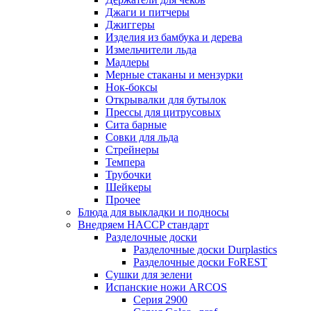
Джаги и питчеры
Джиггеры
Изделия из бамбука и дерева
Измельчители льда
Мадлеры
Мерные стаканы и мензурки
Нок-боксы
Открывалки для бутылок
Прессы для цитрусовых
Сита барные
Совки для льда
Стрейнеры
Темпера
Трубочки
Шейкеры
Прочее
Блюда для выкладки и подносы
Внедряем HACCP стандарт
Разделочные доски
Разделочные доски Durplastics
Разделочные доски FoREST
Сушки для зелени
Испанские ножи ARCOS
Серия 2900