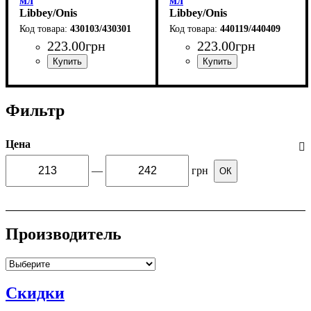
мл
мл
Libbey/Onis
Libbey/Onis
430103/430301
440119/440409
223
.
00
грн
223
.
00
грн
Фильтр
Цена
—
грн
ОК
Производитель
Скидки