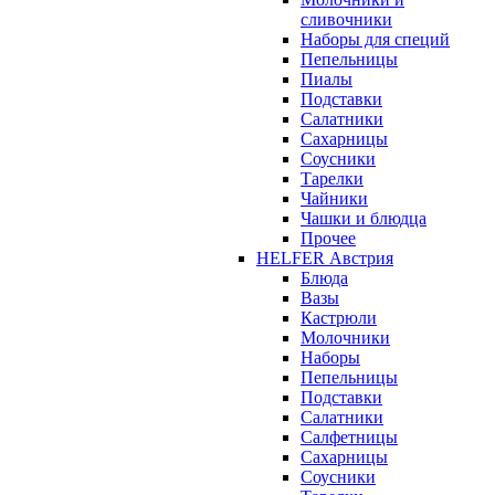
сливочники
Наборы для специй
Пепельницы
Пиалы
Подставки
Салатники
Сахарницы
Соусники
Тарелки
Чайники
Чашки и блюдца
Прочее
HELFER Австрия
Блюда
Вазы
Кастрюли
Молочники
Наборы
Пепельницы
Подставки
Салатники
Салфетницы
Сахарницы
Соусники