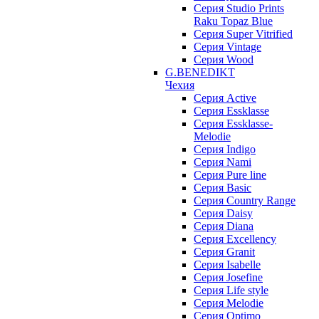
Серия Studio Prints
Raku Topaz Blue
Серия Super Vitrified
Серия Vintage
Серия Wood
G.BENEDIKT
Чехия
Cерия Active
Cерия Essklasse
Cерия Essklasse-
Melodie
Cерия Indigo
Cерия Nami
Cерия Pure line
Серия Basic
Серия Country Range
Серия Daisy
Серия Diana
Серия Excellency
Серия Granit
Серия Isabelle
Серия Josefine
Серия Life style
Серия Melodie
Серия Optimo