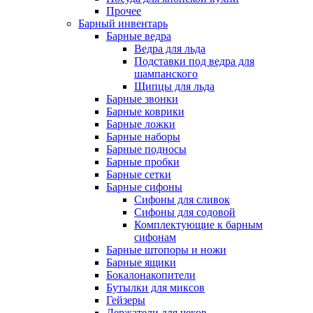
Прочее
Барный инвентарь
Барные ведра
Ведра для льда
Подставки под ведра для
шампанского
Щипцы для льда
Барные звонки
Барные коврики
Барные ложки
Барные наборы
Барные подносы
Барные пробки
Барные сетки
Барные сифоны
Сифоны для сливок
Сифоны для содовой
Комплектующие к барным
сифонам
Барные штопоры и ножи
Барные ящики
Бокалонакопители
Бутылки для миксов
Гейзеры
Держатели для чеков