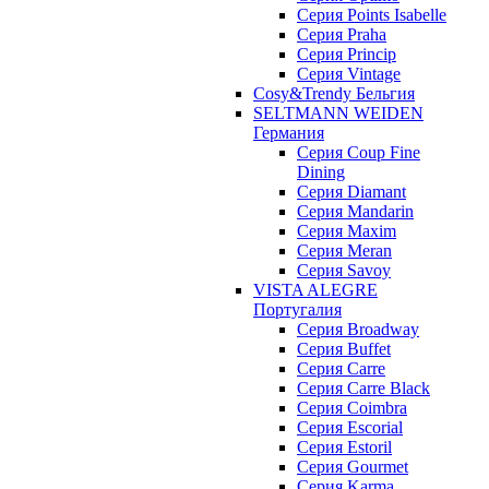
Серия Points Isabelle
Серия Praha
Серия Princip
Серия Vintage
Cosy&Trendy Бельгия
SELTMANN WEIDEN
Германия
Cерия Coup Fine
Dining
Cерия Diamant
Cерия Mandarin
Cерия Maxim
Серия Meran
Серия Savoy
VISTA ALEGRE
Португалия
Серия Broadway
Серия Buffet
Серия Carre
Серия Carre Black
Серия Coimbra
Серия Escorial
Серия Estoril
Серия Gourmet
Серия Karma