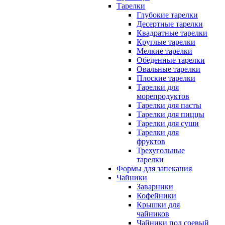
Тарелки
Глубокие тарелки
Десертные тарелки
Квадратные тарелки
Круглые тарелки
Мелкие тарелки
Обеденные тарелки
Овальные тарелки
Плоские тарелки
Тарелки для
морепродуктов
Тарелки для пасты
Тарелки для пиццы
Тарелки для суши
Тарелки для
фруктов
Трехугольные
тарелки
Формы для запекания
Чайники
Заварники
Кофейники
Крышки для
чайников
Чайники под соевый