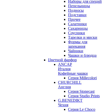
Наборы для специй
Пепельницы
Подносы
Подставки
Прочее
Салатники
Сахарницы
Соусники
Тарелки и миски
Формы для
запекания
Чайники
Чашки и блюдца
Цветной фарфор
ANCAP
Италия
Кофейные чашки
Серия Millecolori
CHURCHILL
Англия
Серия Stonecast
Серия Studio Prints
G.BENEDIKT
Чехия
Cерия Le Choco