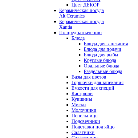
Цвет ДЕКОР
Керамическая посуда
Alt Ceramics
Керамическая посуда
Xantia
По предназначению
Блюда
Блюда для запекания
Блюда для подачи
Блюда для рыбы
Круглые блюда
Овальные блюда
Раздельные блюда
Вазы для цветов
Горшочки для запекания
Емкости для специй
Кастрюли
Кувшины
Миски
Молочники
Пепельницы
Подсвечники
Подставки под яйцо
Салатники
Салфетницы