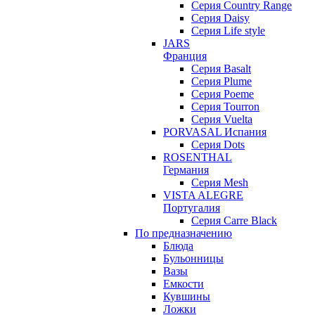
Серия Country Range
Серия Daisy
Серия Life style
JARS
Франция
Серия Basalt
Серия Plume
Серия Poeme
Серия Tourron
Серия Vuelta
PORVASAL Испания
Серия Dots
ROSENTHAL
Германия
Серия Mesh
VISTA ALEGRE
Португалия
Серия Carre Black
По предназначению
Блюда
Бульонницы
Вазы
Емкости
Кувшины
Ложки