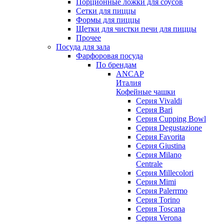
Порционные ложки для соусов
Сетки для пиццы
Формы для пиццы
Щетки для чистки печи для пиццы
Прочее
Посуда для зала
Фарфоровая посуда
По брендам
ANCAP
Италия
Кофейные чашки
Cерия Vivaldi
Серия Bari
Серия Cupping Bowl
Серия Degustazione
Серия Favorita
Серия Giustina
Серия Milano
Centrale
Серия Millecolori
Серия Mimi
Серия Palerrmo
Серия Torino
Серия Toscana
Серия Verona