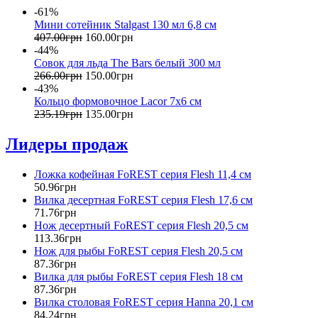
-61%
Мини сотейник Stalgast 130 мл 6,8 см
407
.
00
грн
160
.
00
грн
-44%
Совок для льда The Bars белый 300 мл
266
.
00
грн
150
.
00
грн
-43%
Кольцо формовочное Lacor 7х6 cм
235
.
19
грн
135
.
00
грн
Лидеры продаж
Ложка кофейная FoREST серия Flesh 11,4 см
50
.
96
грн
Вилка десертная FoREST серия Flesh 17,6 см
71
.
76
грн
Нож десертный FoREST серия Flesh 20,5 см
113
.
36
грн
Нож для рыбы FoREST серия Flesh 20,5 см
87
.
36
грн
Вилка для рыбы FoREST серия Flesh 18 см
87
.
36
грн
Вилка столовая FoREST серия Hanna 20,1 см
84
.
24
грн