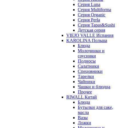
Серия Luna
Серия Multiforma
Серия Organic
Серия Perla
Серия Tapas&Sushi
Детская серия
VIEJO VALLE Испания
KAROLINA Польша
Блюда
Молочники и
соусники
Подносы
Салатники
Спецовники
Тарелки
Чайники
Чашки и блюдца
Прочее
RIWALL Китай
Блюда
Бутылки для саке,
масла
Вазы
Ложки
Молочники и