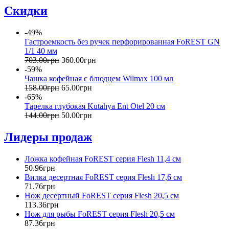
Скидки
-49%
Гастроемкость без ручек перфорированная FoREST GN
1/1 40 мм
703
.
00
грн
360
.
00
грн
-59%
Чашка кофейная с блюдцем Wilmax 100 мл
158
.
00
грн
65
.
00
грн
-65%
Тарелка глубокая Kutahya Ent Otel 20 см
144
.
00
грн
50
.
00
грн
Лидеры продаж
Ложка кофейная FoREST серия Flesh 11,4 см
50
.
96
грн
Вилка десертная FoREST серия Flesh 17,6 см
71
.
76
грн
Нож десертный FoREST серия Flesh 20,5 см
113
.
36
грн
Нож для рыбы FoREST серия Flesh 20,5 см
87
.
36
грн