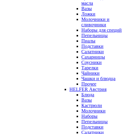
масла
Вазы
Ложки
Молочники и
сливочники
Наборы для специй
Пепельницы
Пиалы
Подставки
Салатники
Сахарницы
Соусники
Тарелки
Чайники
Чашки и блюдца
Прочее
HELFER Австрия
Блюда
Вазы
Кастрюли
Молочники
Наборы
Пепельницы
Подставки
Салатники