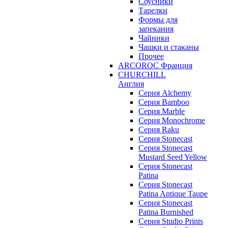
Соусники
Тарелки
Формы для
запекания
Чайники
Чашки и стаканы
Прочее
ARCOROC Франция
CHURCHILL
Англия
Серия Alchemy
Серия Bamboo
Серия Marble
Серия Monochrome
Серия Raku
Серия Stonecast
Серия Stonecast
Mustard Seed Yellow
Серия Stonecast
Patina
Серия Stonecast
Patina Antique Taupe
Серия Stonecast
Patina Burnished
Серия Studio Prints