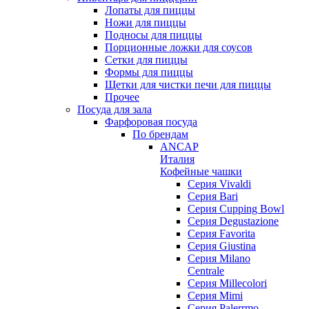
Лопаты для пиццы
Ножи для пиццы
Подносы для пиццы
Порционные ложки для соусов
Сетки для пиццы
Формы для пиццы
Щетки для чистки печи для пиццы
Прочее
Посуда для зала
Фарфоровая посуда
По брендам
ANCAP
Италия
Кофейные чашки
Cерия Vivaldi
Серия Bari
Серия Cupping Bowl
Серия Degustazione
Серия Favorita
Серия Giustina
Серия Milano
Centrale
Серия Millecolori
Серия Mimi
Серия Palerrmo