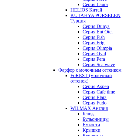
Серия Laura
HELIOS Китай
KUTAHYA PORSELEN
Турция
Серия Dunya
Серия Ent Otel
Серия Fish
Серия Frig
Серия Olimpia
Серия Oval
Серия Pera
Серия Sea wave
Фарфор с молочным оттенком
FoREST (молочный
оттенок)
Серия Aspen
Серия Cafe time
Серия Elara
Серия Fudo
WILMAX Англия
Блюда
Бульонницы
Емкости
Крышки
Кувшины