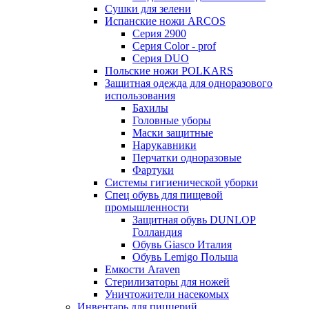
Сушки для зелени
Испанские ножи ARCOS
Серия 2900
Серия Color - prof
Серия DUO
Польские ножи POLKARS
Защитная одежда для одноразового
использования
Бахилы
Головные уборы
Маски защитные
Нарукавники
Перчатки одноразовые
Фартуки
Системы гигиенической уборки
Спец обувь для пищевой
промышленности
Защитная обувь DUNLOP
Голландия
Обувь Giasco Италия
Обувь Lemigo Польша
Емкости Araven
Стерилизаторы для ножей
Уничтожители насекомых
Инвентарь для пиццерий