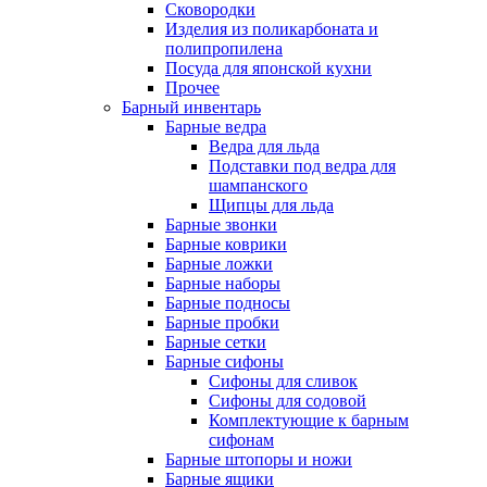
Сковородки
Изделия из поликарбоната и
полипропилена
Посуда для японской кухни
Прочее
Барный инвентарь
Барные ведра
Ведра для льда
Подставки под ведра для
шампанского
Щипцы для льда
Барные звонки
Барные коврики
Барные ложки
Барные наборы
Барные подносы
Барные пробки
Барные сетки
Барные сифоны
Сифоны для сливок
Сифоны для содовой
Комплектующие к барным
сифонам
Барные штопоры и ножи
Барные ящики