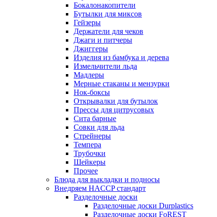
Бокалонакопители
Бутылки для миксов
Гейзеры
Держатели для чеков
Джаги и питчеры
Джиггеры
Изделия из бамбука и дерева
Измельчители льда
Мадлеры
Мерные стаканы и мензурки
Нок-боксы
Открывалки для бутылок
Прессы для цитрусовых
Сита барные
Совки для льда
Стрейнеры
Темпера
Трубочки
Шейкеры
Прочее
Блюда для выкладки и подносы
Внедряем HACCP стандарт
Разделочные доски
Разделочные доски Durplastics
Разделочные доски FoREST