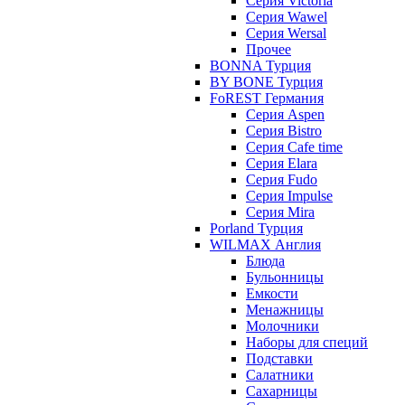
Серия Victoria
Серия Wawel
Серия Wersal
Прочее
BONNA Турция
BY BONE Турция
FoREST Германия
Серия Aspen
Серия Bistro
Серия Cafe time
Серия Elara
Серия Fudo
Серия Impulse
Серия Mira
Porland Турция
WILMAX Англия
Блюда
Бульонницы
Емкости
Менажницы
Молочники
Наборы для специй
Подставки
Салатники
Сахарницы