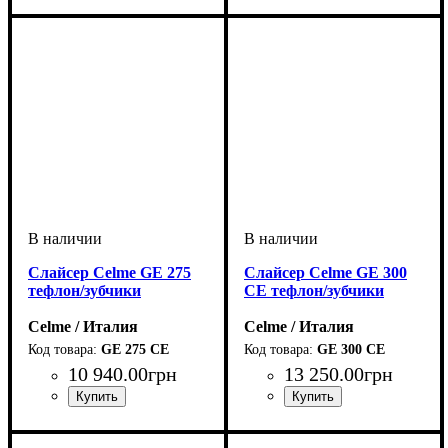
Слайсер Celme GE 275
Слайсер Celme GE 300
тефлон/зубчики
CE тефлон/зубчики
Celme / Италия
Celme / Италия
GE 275 CE
GE 300 CE
10 940
.
00
грн
13 250
.
00
грн