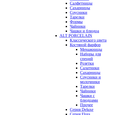
Салфетницы
Сахарницы
Соусники
Тарелки
Формы
Чайники
Чашки и блюдца
ALT PORCELAIN
Классического цвета
Костяной фарфор
Менажницы
Наборы для
специй
Розетки
Салатники
Сахарницы
Соусники и
молочники
Тарелки
Чайники
Чашки с
блюдцами
Прочее
Серия Deluxe
Серия Flora