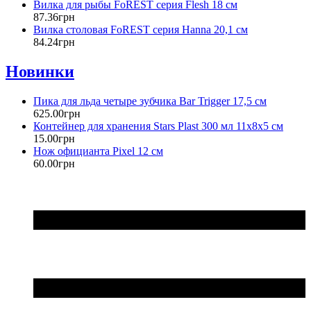
Вилка для рыбы FoREST серия Flesh 18 см
87
.
36
грн
Вилка столовая FoREST серия Hanna 20,1 см
84
.
24
грн
Новинки
Пика для льда четыре зубчика Bar Trigger 17,5 см
625
.
00
грн
Контейнер для хранения Stars Plast 300 мл 11х8х5 см
15
.
00
грн
Нож официанта Pixel 12 см
60
.
00
грн