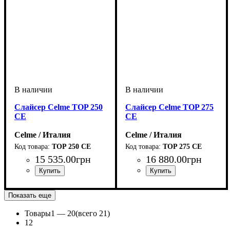
Слайсер Celme TOP 250
Слайсер Celme TOP 275
CE
CE
Celme / Италия
Celme / Италия
TOP 250 CE
TOP 275 CE
15 535
.
00
грн
16 880
.
00
грн
Показать еще
Товары
1 —
20
(всего 21)
1
2