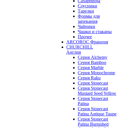
Сахарницы
Соусники
Тарелки
Формы для
запекания
Чайники
Чашки и стаканы
Прочее
ARCOROC Франция
CHURCHILL
Англия
Серия Alchemy
Серия Bamboo
Серия Marble
Серия Monochrome
Серия Raku
Серия Stonecast
Серия Stonecast
Mustard Seed Yellow
Серия Stonecast
Patina
Серия Stonecast
Patina Antique Taupe
Серия Stonecast
Patina Burnished