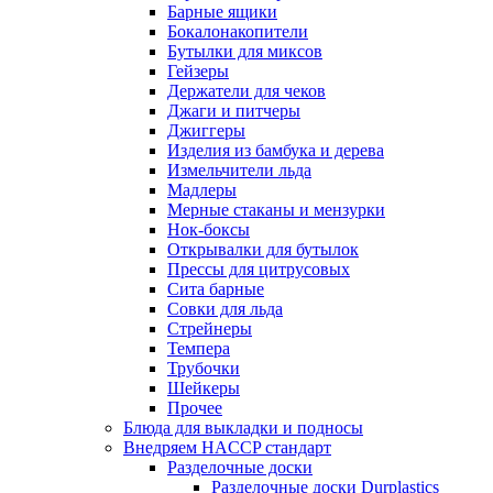
Барные ящики
Бокалонакопители
Бутылки для миксов
Гейзеры
Держатели для чеков
Джаги и питчеры
Джиггеры
Изделия из бамбука и дерева
Измельчители льда
Мадлеры
Мерные стаканы и мензурки
Нок-боксы
Открывалки для бутылок
Прессы для цитрусовых
Сита барные
Совки для льда
Стрейнеры
Темпера
Трубочки
Шейкеры
Прочее
Блюда для выкладки и подносы
Внедряем HACCP стандарт
Разделочные доски
Разделочные доски Durplastics