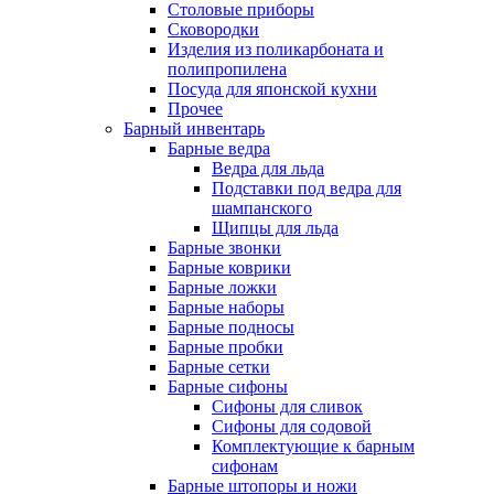
Столовые приборы
Сковородки
Изделия из поликарбоната и
полипропилена
Посуда для японской кухни
Прочее
Барный инвентарь
Барные ведра
Ведра для льда
Подставки под ведра для
шампанского
Щипцы для льда
Барные звонки
Барные коврики
Барные ложки
Барные наборы
Барные подносы
Барные пробки
Барные сетки
Барные сифоны
Сифоны для сливок
Сифоны для содовой
Комплектующие к барным
сифонам
Барные штопоры и ножи