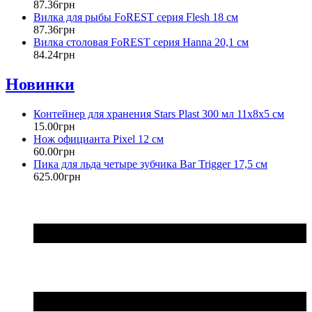
87
.
36
грн
Вилка для рыбы FoREST серия Flesh 18 см
87
.
36
грн
Вилка столовая FoREST серия Hanna 20,1 см
84
.
24
грн
Новинки
Контейнер для хранения Stars Plast 300 мл 11х8х5 см
15
.
00
грн
Нож официанта Pixel 12 см
60
.
00
грн
Пика для льда четыре зубчика Bar Trigger 17,5 см
625
.
00
грн