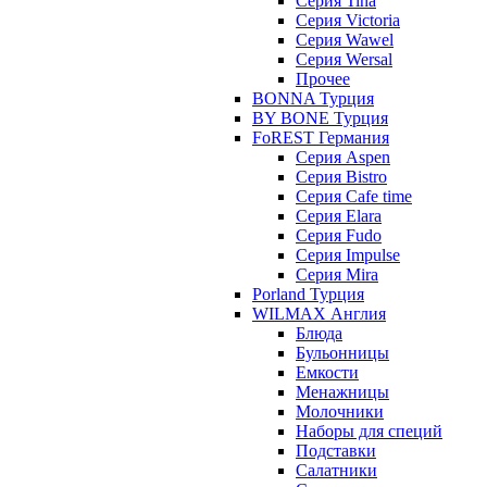
Серия Tina
Серия Victoria
Серия Wawel
Серия Wersal
Прочее
BONNA Турция
BY BONE Турция
FoREST Германия
Серия Aspen
Серия Bistro
Серия Cafe time
Серия Elara
Серия Fudo
Серия Impulse
Серия Mira
Porland Турция
WILMAX Англия
Блюда
Бульонницы
Емкости
Менажницы
Молочники
Наборы для специй
Подставки
Салатники