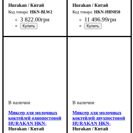
Hurakan / Китай
Hurakan / Китай
HKN-BLW2
HKN-HBN850
3 822
.
00
грн
11 496
.
99
грн
Миксер для молочных
Миксер для молочных
коктейлей однопостовой
коктейлей двухпостовой
HURAKAN HKN-
HURAKAN HKN-
FR1GM
Hurakan / Китай
FR2GM
Hurakan / Китай