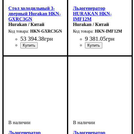
Стол холодильный 3-
Льдогенератор
дверный Hurakan HKN-
HURAKAN HKN-
GXRC3GN
IMF12M
Hurakan / Китай
Hurakan / Китай
HKN-GXRC3GN
HKN-IMF12M
53 394
.
38
грн
9 381
.
05
грн
Льдогенератор
Льдогенератор