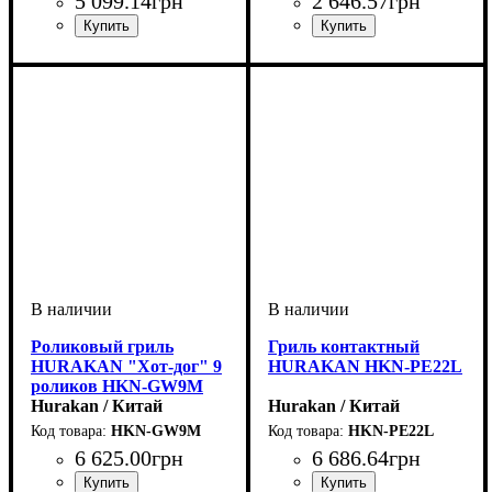
5 099
.
14
грн
2 646
.
57
грн
Роликовый гриль
Гриль контактный
HURAKAN "Хот-дог" 9
HURAKAN HKN-PE22L
роликов HKN-GW9M
Hurakan / Китай
Hurakan / Китай
HKN-GW9M
HKN-PE22L
6 625
.
00
грн
6 686
.
64
грн