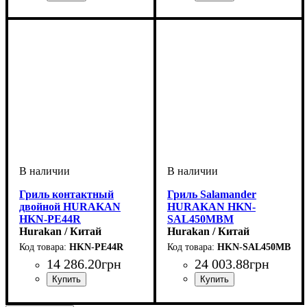
Гриль контактный
Гриль Salamander
двойной HURAKAN
HURAKAN HKN-
HKN-PE44R
SAL450MBM
Hurakan / Китай
Hurakan / Китай
HKN-PE44R
HKN-SAL450MBM
14 286
.
20
грн
24 003
.
88
грн