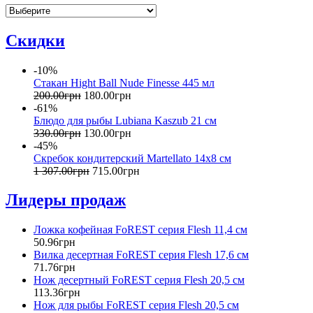
Скидки
-10%
Стакан Hight Ball Nude Finesse 445 мл
200
.
00
грн
180
.
00
грн
-61%
Блюдо для рыбы Lubiana Kaszub 21 см
330
.
00
грн
130
.
00
грн
-45%
Скребок кондитерский Martellato 14х8 см
1 307
.
00
грн
715
.
00
грн
Лидеры продаж
Ложка кофейная FoREST серия Flesh 11,4 см
50
.
96
грн
Вилка десертная FoREST серия Flesh 17,6 см
71
.
76
грн
Нож десертный FoREST серия Flesh 20,5 см
113
.
36
грн
Нож для рыбы FoREST серия Flesh 20,5 см