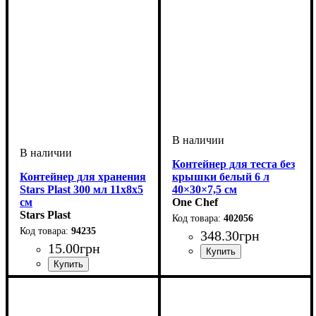
Контейнер для теста без
Контейнер для хранения
крышки белый 6 л
Stars Plast 300 мл 11х8х5
40×30×7,5 см
см
One Chef
Stars Plast
402056
94235
348
.
30
грн
15
.
00
грн