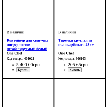
Контейнер для сыпучих
Тарелка круглая из
ингредиентов
поликарбоната 23 см
штабелируемый белый
40 л
One Chef
One Chef
404022
606103
5 400
.
00
грн
205
.
65
грн