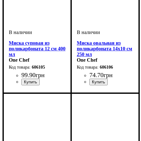
Миска суповая из
Миска овальная из
поликарбоната 12 см 400
поликарбоната 14х10 см
мл
250 мл
One Chef
One Chef
606105
606106
99
.
90
грн
74
.
70
грн