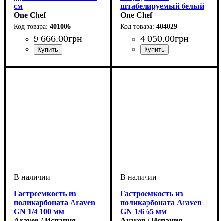
см
штабелируемый белый
One Chef
20 л
One Chef
401006
404029
9 666
.
00
грн
4 050
.
00
грн
Гастроемкость из
Гастроемкость из
поликарбоната Araven
поликарбоната Araven
GN 1/4 100 мм
GN 1/6 65 мм
Araven / Испания
Araven / Испания