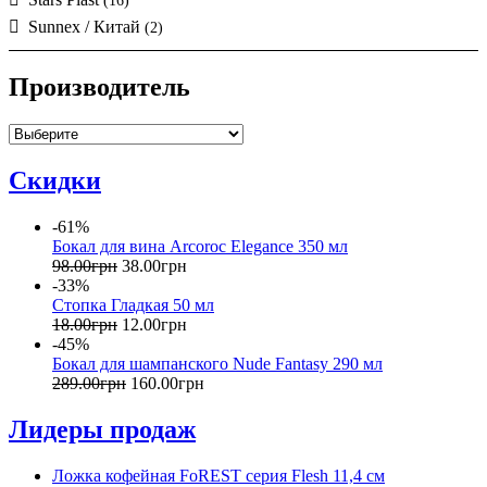
(16)
Sunnex / Китай
(2)
Производитель
Скидки
-61%
Бокал для вина Arcoroc Elegance 350 мл
98
.
00
грн
38
.
00
грн
-33%
Стопка Гладкая 50 мл
18
.
00
грн
12
.
00
грн
-45%
Бокал для шампанского Nude Fantasy 290 мл
289
.
00
грн
160
.
00
грн
Лидеры продаж
Ложка кофейная FoREST серия Flesh 11,4 см