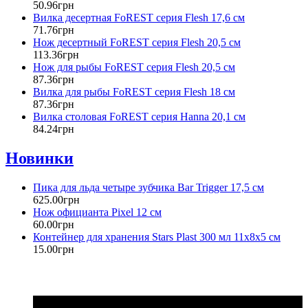
50
.
96
грн
Вилка десертная FoREST серия Flesh 17,6 см
71
.
76
грн
Нож десертный FoREST серия Flesh 20,5 см
113
.
36
грн
Нож для рыбы FoREST серия Flesh 20,5 см
87
.
36
грн
Вилка для рыбы FoREST серия Flesh 18 см
87
.
36
грн
Вилка столовая FoREST серия Hanna 20,1 см
84
.
24
грн
Новинки
Пика для льда четыре зубчика Bar Trigger 17,5 см
625
.
00
грн
Нож официанта Pixel 12 см
60
.
00
грн
Контейнер для хранения Stars Plast 300 мл 11х8х5 см
15
.
00
грн