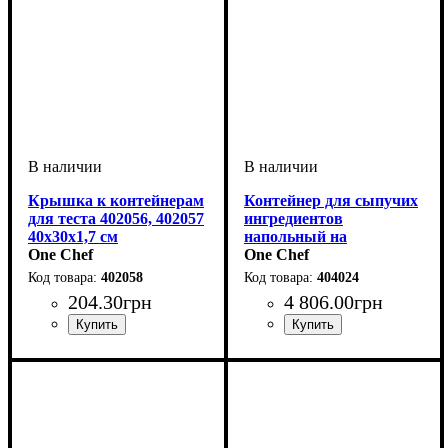
Крышка к контейнерам
Контейнер для сыпучих
для теста 402056, 402057
ингредиентов
40х30х1,7 см
напольный на
One Chef
колесиках 82 л
One Chef
402058
404024
204
.
30
грн
4 806
.
00
грн