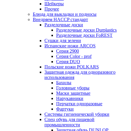
Шейкеры
Прочее
Блюда для выкладки и подносы
Внедряем HACCP стандарт
Разделочные доски
Разделочные доски Durplastics
Разделочные доски FoREST
Сушки для зелени
Испанские ножи ARCOS
Серия 2900
Серия Color - prof
Серия DUO
Польские ножи POLKARS
Защитная одежда для одноразового
использования
Бахилы
Головные уборы
Маски защитные
Нарукавники
Перчатки одноразовые
Фартуки
Системы гигиенической уборки
Спец обувь для пищевой
промышленности
Защитная обувь DUNLOP