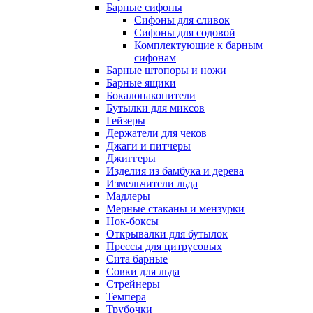
Барные сифоны
Сифоны для сливок
Сифоны для содовой
Комплектующие к барным
сифонам
Барные штопоры и ножи
Барные ящики
Бокалонакопители
Бутылки для миксов
Гейзеры
Держатели для чеков
Джаги и питчеры
Джиггеры
Изделия из бамбука и дерева
Измельчители льда
Мадлеры
Мерные стаканы и мензурки
Нок-боксы
Открывалки для бутылок
Прессы для цитрусовых
Сита барные
Совки для льда
Стрейнеры
Темпера
Трубочки