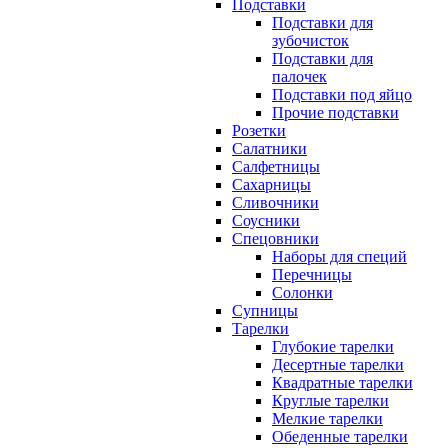
Подставки
Подставки для
зубочисток
Подставки для
палочек
Подставки под яйцо
Прочие подставки
Розетки
Салатники
Салфетницы
Сахарницы
Сливочники
Соусники
Спецовники
Наборы для специй
Перечницы
Солонки
Супницы
Тарелки
Глубокие тарелки
Десертные тарелки
Квадратные тарелки
Круглые тарелки
Мелкие тарелки
Обеденные тарелки