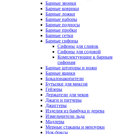
Барные звонки
Барные коврики
Барные ложки
Барные наборы
Барные подносы
Барные пробки
Барные сетки
Барные сифоны
Сифоны для сливок
Сифоны для содовой
Комплектующие к барным
сифонам
Барные штопоры и ножи
Барные ящики
Бокалонакопители
Бутылки для миксов
Гейзеры
Держатели для чеков
Джаги и питчеры
Джиггеры
Изделия из бамбука и дерева
Измельчители льда
Мадлеры
Мерные стаканы и мензурки
Нок-боксы