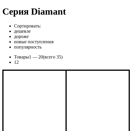
Cерия Diamant
Сортировать:
дешевле
дороже
новые поступления
популярность
Товары
1 —
20
(всего 35)
1
2