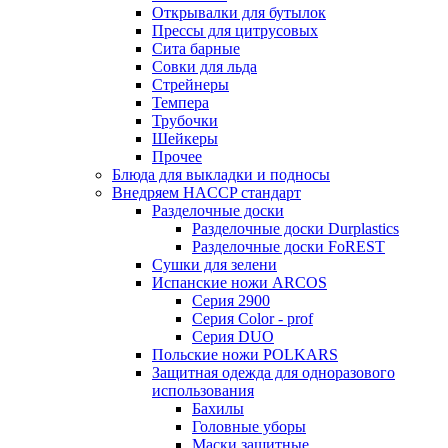
Открывалки для бутылок
Прессы для цитрусовых
Сита барные
Совки для льда
Стрейнеры
Темпера
Трубочки
Шейкеры
Прочее
Блюда для выкладки и подносы
Внедряем HACCP стандарт
Разделочные доски
Разделочные доски Durplastics
Разделочные доски FoREST
Сушки для зелени
Испанские ножи ARCOS
Серия 2900
Серия Color - prof
Серия DUO
Польские ножи POLKARS
Защитная одежда для одноразового
использования
Бахилы
Головные уборы
Маски защитные