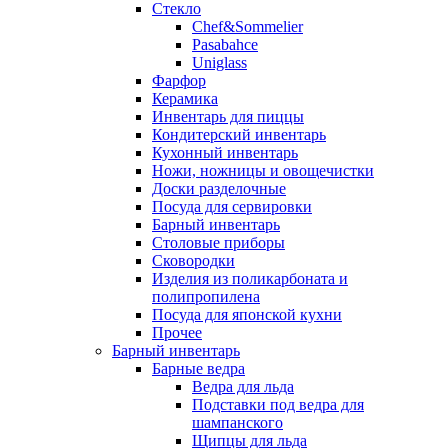
Стекло
Chef&Sommelier
Pasabahce
Uniglass
Фарфор
Керамика
Инвентарь для пиццы
Кондитерский инвентарь
Кухонный инвентарь
Ножи, ножницы и овощечистки
Доски разделочные
Посуда для сервировки
Барный инвентарь
Столовые приборы
Сковородки
Изделия из поликарбоната и
полипропилена
Посуда для японской кухни
Прочее
Барный инвентарь
Барные ведра
Ведра для льда
Подставки под ведра для
шампанского
Щипцы для льда