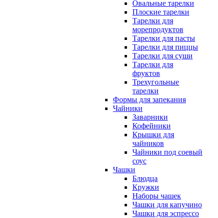
Овальные тарелки
Плоские тарелки
Тарелки для
морепродуктов
Тарелки для пасты
Тарелки для пиццы
Тарелки для суши
Тарелки для
фруктов
Трехугольные
тарелки
Формы для запекания
Чайники
Заварники
Кофейники
Крышки для
чайников
Чайники под соевый
соус
Чашки
Блюдца
Кружки
Наборы чашек
Чашки для капучино
Чашки для эспрессо