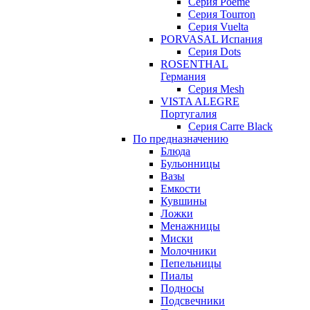
Серия Poeme
Серия Tourron
Серия Vuelta
PORVASAL Испания
Серия Dots
ROSENTHAL
Германия
Серия Mesh
VISTA ALEGRE
Португалия
Серия Carre Black
По предназначению
Блюда
Бульонницы
Вазы
Емкости
Кувшины
Ложки
Менажницы
Миски
Молочники
Пепельницы
Пиалы
Подносы
Подсвечники