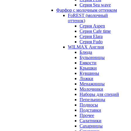
Серия Sea wave
Фарфор с молочным оттенком
FoREST (молочный
оттенок)
Серия Aspen
Серия Cafe time
Серия Elara
Серия Fudo
WILMAX Англия
Блюда
Бульонницы
Емкости
Крышки
Кувшины
Ложки
Менажницы
Молочники
Наборы для специй
Пепельницы
Подносы
Подставки
Прочее
Салатники
Сахарницы