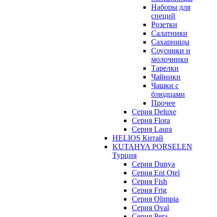
Наборы для
специй
Розетки
Салатники
Сахарницы
Соусники и
молочники
Тарелки
Чайники
Чашки с
блюдцами
Прочее
Серия Deluxe
Серия Flora
Серия Laura
HELIOS Китай
KUTAHYA PORSELEN
Турция
Серия Dunya
Серия Ent Otel
Серия Fish
Серия Frig
Серия Olimpia
Серия Oval
Серия Pera