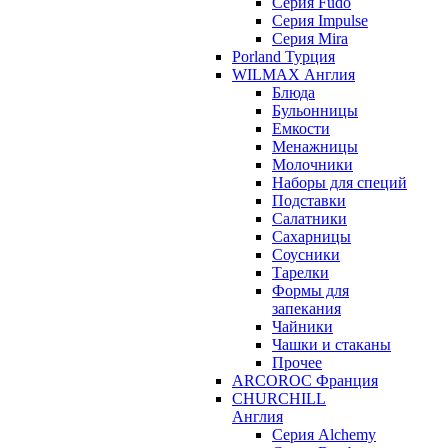
Серия Fudo
Серия Impulse
Серия Mira
Porland Турция
WILMAX Англия
Блюда
Бульонницы
Емкости
Менажницы
Молочники
Наборы для специй
Подставки
Салатники
Сахарницы
Соусники
Тарелки
Формы для
запекания
Чайники
Чашки и стаканы
Прочее
ARCOROC Франция
CHURCHILL
Англия
Серия Alchemy