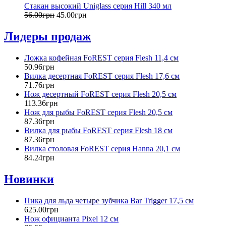
Стакан высокий Uniglass серия Hill 340 мл
56
.
00
грн
45
.
00
грн
Лидеры продаж
Ложка кофейная FoREST серия Flesh 11,4 см
50
.
96
грн
Вилка десертная FoREST серия Flesh 17,6 см
71
.
76
грн
Нож десертный FoREST серия Flesh 20,5 см
113
.
36
грн
Нож для рыбы FoREST серия Flesh 20,5 см
87
.
36
грн
Вилка для рыбы FoREST серия Flesh 18 см
87
.
36
грн
Вилка столовая FoREST серия Hanna 20,1 см
84
.
24
грн
Новинки
Пика для льда четыре зубчика Bar Trigger 17,5 см
625
.
00
грн
Нож официанта Pixel 12 см