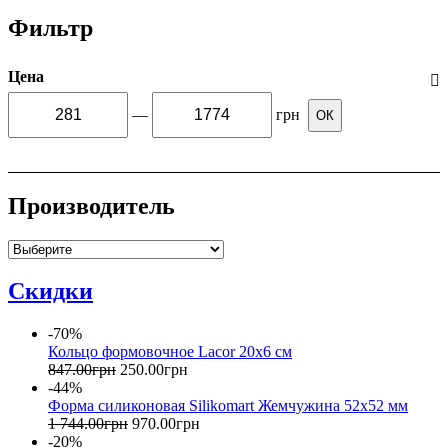
Фильтр
Цена
—
грн
ОК
Производитель
Скидки
-70%
Кольцо формовочное Lacor 20х6 cм
847
.
00
грн
250
.
00
грн
-44%
Форма силиконовая Silikomart Жемчужина 52х52 мм
1 744
.
00
грн
970
.
00
грн
-20%