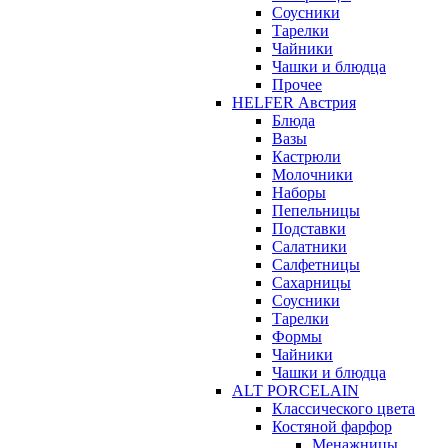
Соусники
Тарелки
Чайники
Чашки и блюдца
Прочее
HELFER Австрия
Блюда
Вазы
Кастрюли
Молочники
Наборы
Пепельницы
Подставки
Салатники
Салфетницы
Сахарницы
Соусники
Тарелки
Формы
Чайники
Чашки и блюдца
ALT PORCELAIN
Классического цвета
Костяной фарфор
Менажницы