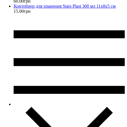
60
.
00
грн
Контейнер для хранения Stars Plast 300 мл 11х8х5 см
15
.
00
грн