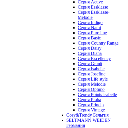
Cерия Active
Cерия Essklasse
Cерия Essklasse-
Melodie
Cерия Indigo
Cерия Nami
Cерия Pure line
Серия Basic
Серия Country Range
Серия Daisy
Серия Diana
Серия Excellency
Серия Granit
Серия Isabelle
Серия Josefine
Серия Life style
Серия Melodie
Серия Optimo
Серия Points Isabelle
Серия Praha
Серия Princip
Серия Vintage
Cosy&Trendy Бельгия
SELTMANN WEIDEN
Германия