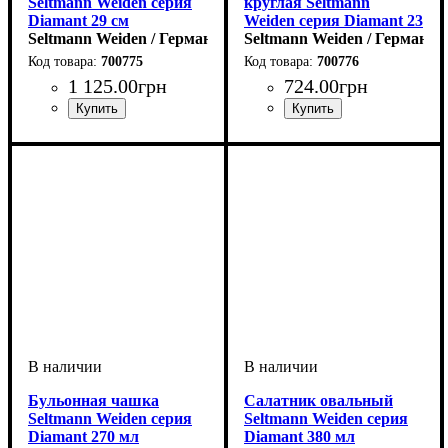
Seltmann Weiden серия
круглая Seltmann
Diamant 29 см
Weiden серия Diamant 23
Seltmann Weiden / Германия
см
Seltmann Weiden / Германия
700775
700776
1 125
.
00
грн
724
.
00
грн
Бульонная чашка
Салатник овальный
Seltmann Weiden серия
Seltmann Weiden серия
Diamant 270 мл
Diamant 380 мл