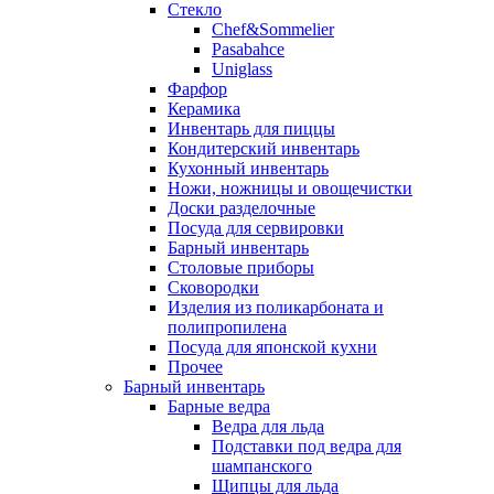
Стекло
Chef&Sommelier
Pasabahce
Uniglass
Фарфор
Керамика
Инвентарь для пиццы
Кондитерский инвентарь
Кухонный инвентарь
Ножи, ножницы и овощечистки
Доски разделочные
Посуда для сервировки
Барный инвентарь
Столовые приборы
Сковородки
Изделия из поликарбоната и
полипропилена
Посуда для японской кухни
Прочее
Барный инвентарь
Барные ведра
Ведра для льда
Подставки под ведра для
шампанского
Щипцы для льда