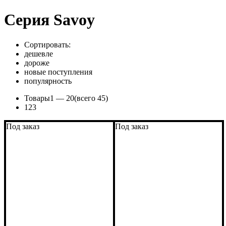
Серия Savoy
Сортировать:
дешевле
дороже
новые поступления
популярность
Товары
1 —
20
(всего 45)
1
2
3
Под заказ
Под заказ