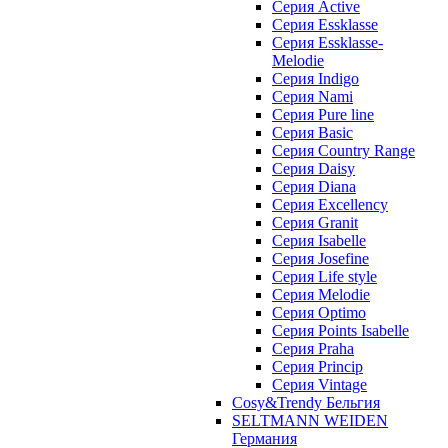
Cерия Active
Cерия Essklasse
Cерия Essklasse-
Melodie
Cерия Indigo
Cерия Nami
Cерия Pure line
Серия Basic
Серия Country Range
Серия Daisy
Серия Diana
Серия Excellency
Серия Granit
Серия Isabelle
Серия Josefine
Серия Life style
Серия Melodie
Серия Optimo
Серия Points Isabelle
Серия Praha
Серия Princip
Серия Vintage
Cosy&Trendy Бельгия
SELTMANN WEIDEN
Германия