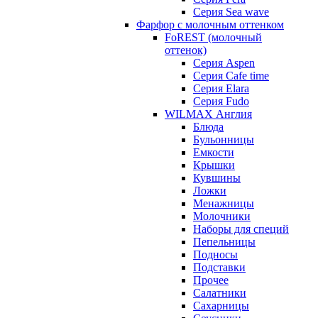
Серия Sea wave
Фарфор с молочным оттенком
FoREST (молочный
оттенок)
Серия Aspen
Серия Cafe time
Серия Elara
Серия Fudo
WILMAX Англия
Блюда
Бульонницы
Емкости
Крышки
Кувшины
Ложки
Менажницы
Молочники
Наборы для специй
Пепельницы
Подносы
Подставки
Прочее
Салатники
Сахарницы