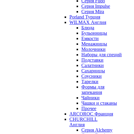
Серия Fudo
Серия Impulse
Серия Mira
Porland Турция
WILMAX Англия
Блюда
Бульонницы
Емкости
Менажницы
Молочники
Наборы для специй
Подставки
Салатники
Сахарницы
Соусники
Тарелки
Формы для
запекания
Чайники
Чашки и стаканы
Прочее
ARCOROC Франция
CHURCHILL
Англия
Серия Alchemy