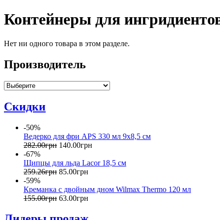
Контейнеры для ингридиенто
Нет ни одного товара в этом разделе.
Производитель
Скидки
-50%
Ведерко для фри APS 330 мл 9х8,5 см
282
.
00
грн
140
.
00
грн
-67%
Щипцы для льда Lacor 18,5 см
259
.
26
грн
85
.
00
грн
-59%
Креманка с двойным дном Wilmax Thermo 120 мл
155
.
00
грн
63
.
00
грн
Лидеры продаж