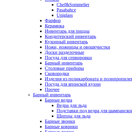
Chef&Sommelier
Pasabahce
Uniglass
Фарфор
Керамика
Инвентарь для пиццы
Кондитерский инвентарь
Кухонный инвентарь
Ножи, ножницы и овощечистки
Доски разделочные
Посуда для сервировки
Барный инвентарь
Столовые приборы
Сковородки
Изделия из поликарбоната и полипропиле
Посуда для японской кухни
Прочее
Барный инвентарь
Барные ведра
Ведра для льда
Подставки под ведра для шампанско
Щипцы для льда
Барные звонки
Барные коврики
Барные ложки