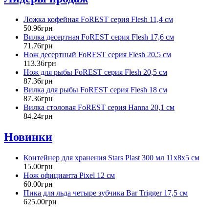
Ложка кофейная FoREST серия Flesh 11,4 см
50
.
96
грн
Вилка десертная FoREST серия Flesh 17,6 см
71
.
76
грн
Нож десертный FoREST серия Flesh 20,5 см
113
.
36
грн
Нож для рыбы FoREST серия Flesh 20,5 см
87
.
36
грн
Вилка для рыбы FoREST серия Flesh 18 см
87
.
36
грн
Вилка столовая FoREST серия Hanna 20,1 см
84
.
24
грн
Новинки
Контейнер для хранения Stars Plast 300 мл 11х8х5 см
15
.
00
грн
Нож официанта Pixel 12 см
60
.
00
грн
Пика для льда четыре зубчика Bar Trigger 17,5 см
625
.
00
грн