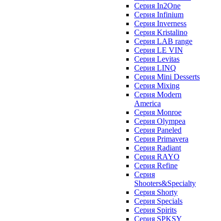
Серия In2One
Серия Infinium
Серия Inverness
Серия Kristalino
Серия LAB range
Серия LE VIN
Серия Levitas
Серия LINQ
Серия Mini Desserts
Серия Mixing
Серия Modern
America
Серия Monroe
Серия Olympea
Серия Paneled
Серия Primavera
Серия Radiant
Серия RAYO
Серия Refine
Серия
Shooters&Specialty
Серия Shorty
Серия Specials
Серия Spirits
Серия SPKSY