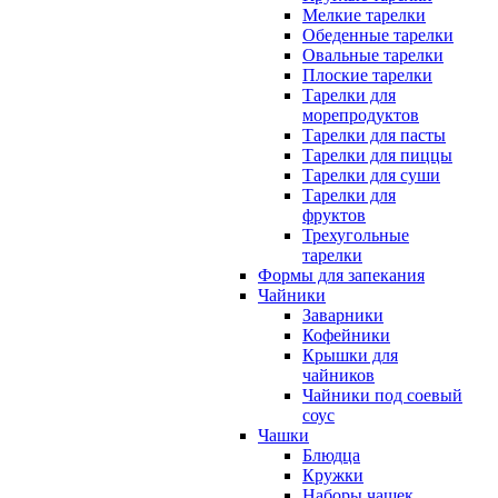
Мелкие тарелки
Обеденные тарелки
Овальные тарелки
Плоские тарелки
Тарелки для
морепродуктов
Тарелки для пасты
Тарелки для пиццы
Тарелки для суши
Тарелки для
фруктов
Трехугольные
тарелки
Формы для запекания
Чайники
Заварники
Кофейники
Крышки для
чайников
Чайники под соевый
соус
Чашки
Блюдца
Кружки
Наборы чашек