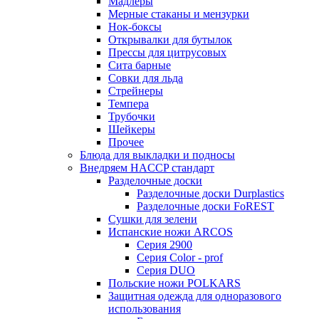
Мадлеры
Мерные стаканы и мензурки
Нок-боксы
Открывалки для бутылок
Прессы для цитрусовых
Сита барные
Совки для льда
Стрейнеры
Темпера
Трубочки
Шейкеры
Прочее
Блюда для выкладки и подносы
Внедряем HACCP стандарт
Разделочные доски
Разделочные доски Durplastics
Разделочные доски FoREST
Сушки для зелени
Испанские ножи ARCOS
Серия 2900
Серия Color - prof
Серия DUO
Польские ножи POLKARS
Защитная одежда для одноразового
использования