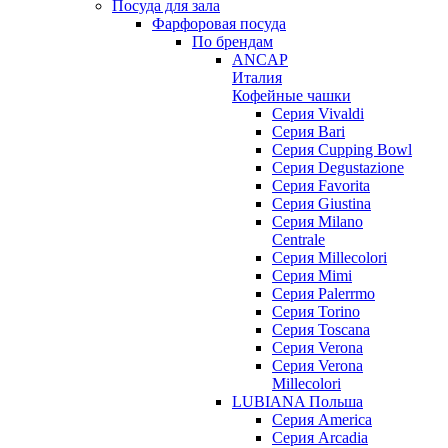
Посуда для зала
Фарфоровая посуда
По брендам
ANCAP
Италия
Кофейные чашки
Cерия Vivaldi
Серия Bari
Серия Cupping Bowl
Серия Degustazione
Серия Favorita
Серия Giustina
Серия Milano
Centrale
Серия Millecolori
Серия Mimi
Серия Palerrmo
Серия Torino
Серия Toscana
Серия Verona
Серия Verona
Millecolori
LUBIANA Польша
Серия America
Серия Arcadia