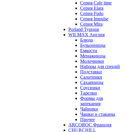
Серия Cafe time
Серия Elara
Серия Fudo
Серия Impulse
Серия Mira
Porland Турция
WILMAX Англия
Блюда
Бульонницы
Емкости
Менажницы
Молочники
Наборы для специй
Подставки
Салатники
Сахарницы
Соусники
Тарелки
Формы для
запекания
Чайники
Чашки и стаканы
Прочее
ARCOROC Франция
CHURCHILL