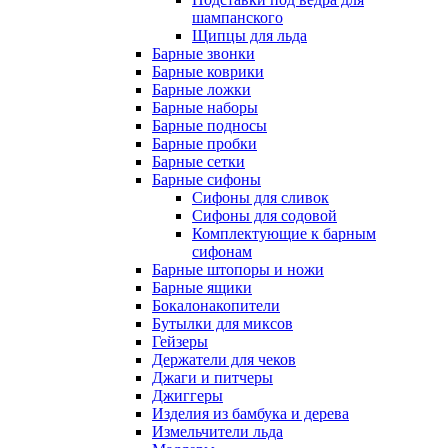
шампанского
Щипцы для льда
Барные звонки
Барные коврики
Барные ложки
Барные наборы
Барные подносы
Барные пробки
Барные сетки
Барные сифоны
Сифоны для сливок
Сифоны для содовой
Комплектующие к барным
сифонам
Барные штопоры и ножи
Барные ящики
Бокалонакопители
Бутылки для миксов
Гейзеры
Держатели для чеков
Джаги и питчеры
Джиггеры
Изделия из бамбука и дерева
Измельчители льда