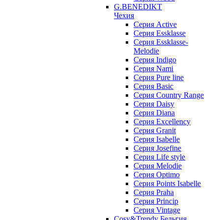
G.BENEDIKT
Чехия
Cерия Active
Cерия Essklasse
Cерия Essklasse-
Melodie
Cерия Indigo
Cерия Nami
Cерия Pure line
Серия Basic
Серия Country Range
Серия Daisy
Серия Diana
Серия Excellency
Серия Granit
Серия Isabelle
Серия Josefine
Серия Life style
Серия Melodie
Серия Optimo
Серия Points Isabelle
Серия Praha
Серия Princip
Серия Vintage
Cosy&Trendy Бельгия