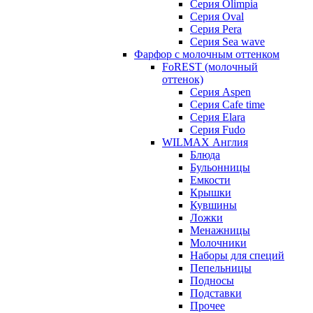
Серия Olimpia
Серия Oval
Серия Pera
Серия Sea wave
Фарфор с молочным оттенком
FoREST (молочный
оттенок)
Серия Aspen
Серия Cafe time
Серия Elara
Серия Fudo
WILMAX Англия
Блюда
Бульонницы
Емкости
Крышки
Кувшины
Ложки
Менажницы
Молочники
Наборы для специй
Пепельницы
Подносы
Подставки
Прочее