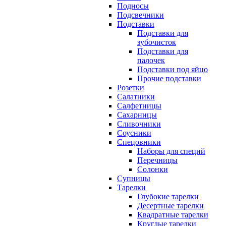
Подносы
Подсвечники
Подставки
Подставки для
зубочисток
Подставки для
палочек
Подставки под яйцо
Прочие подставки
Розетки
Салатники
Салфетницы
Сахарницы
Сливочники
Соусники
Спецовники
Наборы для специй
Перечницы
Солонки
Супницы
Тарелки
Глубокие тарелки
Десертные тарелки
Квадратные тарелки
Круглые тарелки