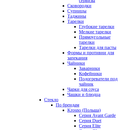
сервизы
Сковородки
Супницы
Таджины
Тарелки
Глубокие тарелки
Мелкие тарелки
Прямоугольные
тарелки
Тарелки для пасты
Формы и противни для
запекания
Чайники
Заварники
Кофейники
Подогреватели под
чайник
Чарки для соуса
Чашки и блюдца
Стекло
По брендам
Krosno (Польша)
Серия Avant Garde
Серия Duet
Серия Elite