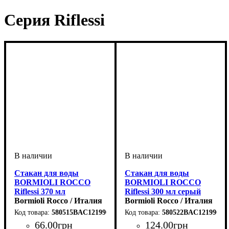
Серия Riflessi
Стакан для воды
Стакан для воды
BORMIOLI ROCCO
BORMIOLI ROCCO
Riflessi 370 мл
Riflessi 300 мл серый
прозрачный
Bormioli Rocco / Италия
Bormioli Rocco / Италия
580515BAC121990
580522BAC121990
66
.
00
грн
124
.
00
грн