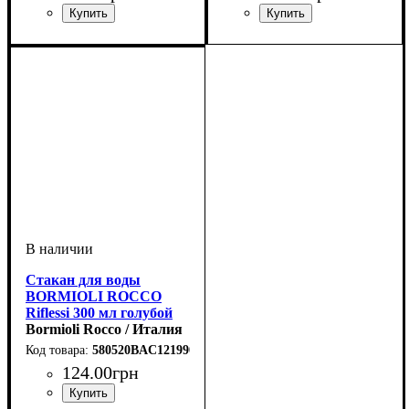
Стакан для воды
BORMIOLI ROCCO
Riflessi 300 мл голубой
диамант
Bormioli Rocco / Италия
580520BAC121990
124
.
00
грн