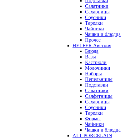
Подставки
Салатники
Сахарницы
Соусники
Тарелки
Чайники
Чашки и блюдца
Прочее
HELFER Австрия
Блюда
Вазы
Кастрюли
Молочники
Наборы
Пепельницы
Подставки
Салатники
Салфетницы
Сахарницы
Соусники
Тарелки
Формы
Чайники
Чашки и блюдца
ALT PORCELAIN