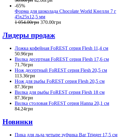
56
.
00
грн
42
.
00
грн
-65%
Форма для шоколада Chocolate World Кнелли 7 г
45x25x12,5 мм
1 054
.
00
грн
370
.
00
грн
Лидеры продаж
Ложка кофейная FoREST серия Flesh 11,4 см
50
.
96
грн
Вилка десертная FoREST серия Flesh 17,6 см
71
.
76
грн
Нож десертный FoREST серия Flesh 20,5 см
113
.
36
грн
Нож для рыбы FoREST серия Flesh 20,5 см
87
.
36
грн
Вилка для рыбы FoREST серия Flesh 18 см
87
.
36
грн
Вилка столовая FoREST серия Hanna 20,1 см
84
.
24
грн
Новинки
Пика для льда четыре зубчика Bar Trigger 17,5 см