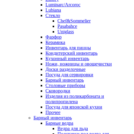
Luminarc/Arcoroc
Lubiana
Стекло
Chef&Sommelier
Pasabahce
Uniglass
Фарфор
Керамика
Инвентарь для пиццы
Кондитерский инвентарь
Кухонный инвентарь
Ножи, ножницы и овощечистки
Доски разделочные
Посуда для сервировки
Барный инвентарь
Столовые приборы
Сковородки
Изделия из поликарбоната и
полипропилена
Посуда для японской кухни
Прочее
Барный инвентарь
Барные ведра
Ведра для льда
Подставки под ведра для