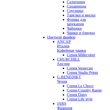
Салатники
Сахарницы
Соусники
Тарелки и миски
Формы для
запекания
Чайники
Чашки и блюдца
Цветной фарфор
ANCAP
Италия
Кофейные чашки
Серия Millecolori
CHURCHILL
Англия
Серия Stonecast
Серия Studio Prints
G.BENEDIKT
Чехия
Cерия Le Choco
Серия Country Range
Серия Daisy
Серия Life style
JARS
Франция