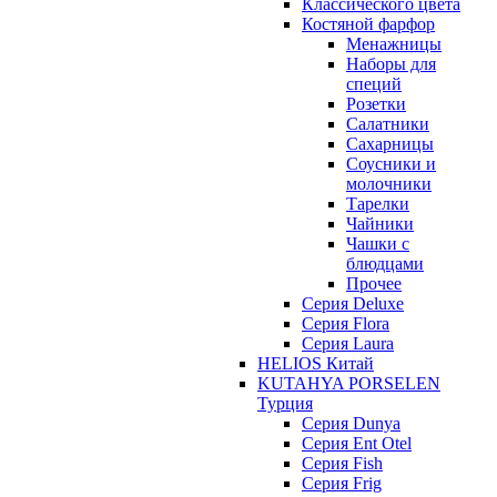
Классического цвета
Костяной фарфор
Менажницы
Наборы для
специй
Розетки
Салатники
Сахарницы
Соусники и
молочники
Тарелки
Чайники
Чашки с
блюдцами
Прочее
Серия Deluxe
Серия Flora
Серия Laura
HELIOS Китай
KUTAHYA PORSELEN
Турция
Серия Dunya
Серия Ent Otel
Серия Fish
Серия Frig