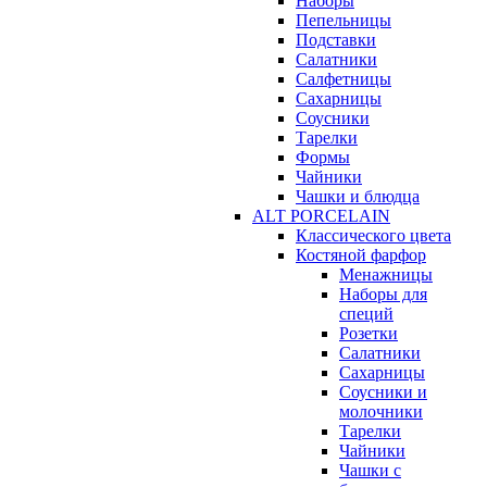
Наборы
Пепельницы
Подставки
Салатники
Салфетницы
Сахарницы
Соусники
Тарелки
Формы
Чайники
Чашки и блюдца
ALT PORCELAIN
Классического цвета
Костяной фарфор
Менажницы
Наборы для
специй
Розетки
Салатники
Сахарницы
Соусники и
молочники
Тарелки
Чайники
Чашки с