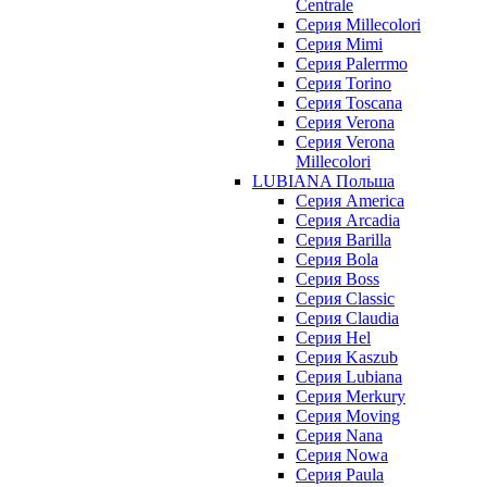
Centrale
Серия Millecolori
Серия Mimi
Серия Palerrmo
Серия Torino
Серия Toscana
Серия Verona
Серия Verona
Millecolori
LUBIANA Польша
Серия America
Серия Arcadia
Серия Barilla
Серия Bola
Серия Boss
Серия Classic
Серия Claudia
Серия Hel
Серия Kaszub
Серия Lubiana
Серия Merkury
Серия Moving
Серия Nana
Серия Nowa
Серия Paula