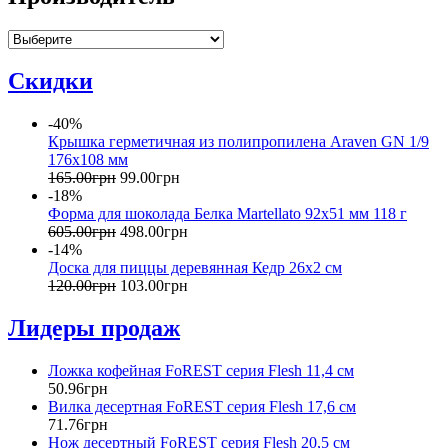
Скидки
-40%
Крышка герметичная из полипропилена Araven GN 1/9
176х108 мм
165
.
00
грн
99
.
00
грн
-18%
Форма для шоколада Белка Martellato 92x51 мм 118 г
605
.
00
грн
498
.
00
грн
-14%
Доска для пиццы деревянная Кедр 26х2 см
120
.
00
грн
103
.
00
грн
Лидеры продаж
Ложка кофейная FoREST серия Flesh 11,4 см
50
.
96
грн
Вилка десертная FoREST серия Flesh 17,6 см
71
.
76
грн
Нож десертный FoREST серия Flesh 20,5 см