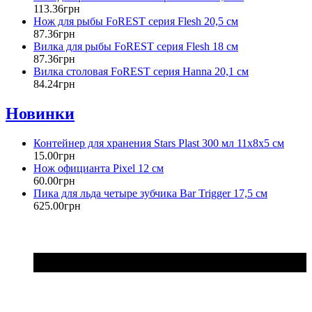
113
.
36
грн
Нож для рыбы FoREST серия Flesh 20,5 см
87
.
36
грн
Вилка для рыбы FoREST серия Flesh 18 см
87
.
36
грн
Вилка столовая FoREST серия Hanna 20,1 см
84
.
24
грн
Новинки
Контейнер для хранения Stars Plast 300 мл 11х8х5 см
15
.
00
грн
Нож официанта Pixel 12 см
60
.
00
грн
Пика для льда четыре зубчика Bar Trigger 17,5 см
625
.
00
грн