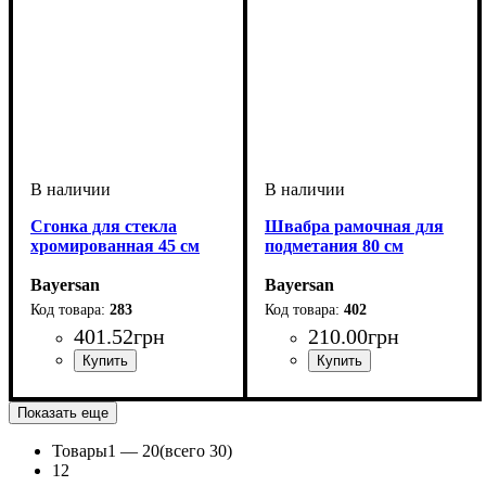
Сгонка для стекла
Швабра рамочная для
хромированная 45 см
подметания 80 см
Bayersan
Bayersan
283
402
401
.
52
грн
210
.
00
грн
Показать еще
Товары
1 —
20
(всего 30)
1
2