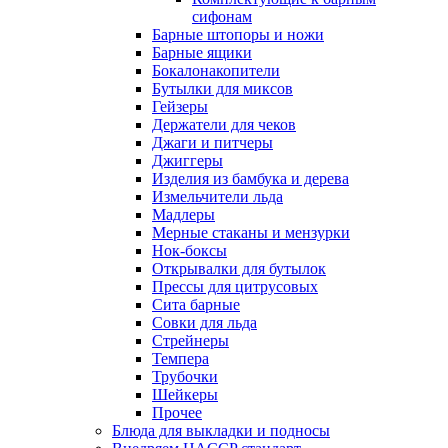
сифонам
Барные штопоры и ножи
Барные ящики
Бокалонакопители
Бутылки для миксов
Гейзеры
Держатели для чеков
Джаги и питчеры
Джиггеры
Изделия из бамбука и дерева
Измельчители льда
Мадлеры
Мерные стаканы и мензурки
Нок-боксы
Открывалки для бутылок
Прессы для цитрусовых
Сита барные
Совки для льда
Стрейнеры
Темпера
Трубочки
Шейкеры
Прочее
Блюда для выкладки и подносы