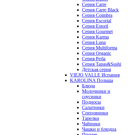
Серия Carre
Серия Carre Black
Серия Coimbra
Серия Escorial
Серия Estoril
Серия Gourmet
Серия Karma
Серия Luna
Серия Multiforma
Серия Organic
Серия Perla
Серия Tapas&Sushi
Детская серия
VIEJO VALLE Испания
KAROLINA Польша
Блюда
Молочники и
соусники
Подносы
Салатники
Спецовники
Тарелки
Чайники
Чашки и блюдца
Прочее