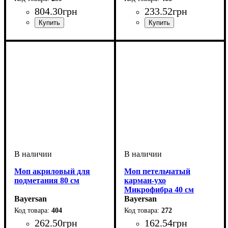
804
.
30
грн
233
.
52
грн
Моп акриловый для
Моп петельчатый
подметания 80 см
карман-ухо
Микрофибра 40 см
Bayersan
Bayersan
404
272
262
.
50
грн
162
.
54
грн