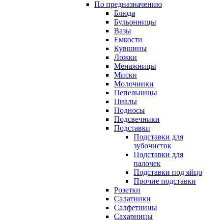
По предназначению
Блюда
Бульонницы
Вазы
Емкости
Кувшины
Ложки
Менажницы
Миски
Молочники
Пепельницы
Пиалы
Подносы
Подсвечники
Подставки
Подставки для
зубочисток
Подставки для
палочек
Подставки под яйцо
Прочие подставки
Розетки
Салатники
Салфетницы
Сахарницы