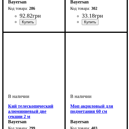
Bayersan
Bayersan
286
302
92
.
82
грн
33
.
18
грн
Кий телескопический
Моп акриловый для
алюминиевый две
подметания 60 см
секции 2 м
Bayersan
Bayersan
299
403