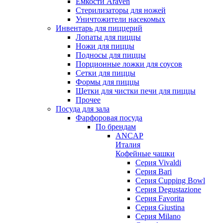
Емкости Araven
Стерилизаторы для ножей
Уничтожители насекомых
Инвентарь для пиццерий
Лопаты для пиццы
Ножи для пиццы
Подносы для пиццы
Порционные ложки для соусов
Сетки для пиццы
Формы для пиццы
Щетки для чистки печи для пиццы
Прочее
Посуда для зала
Фарфоровая посуда
По брендам
ANCAP
Италия
Кофейные чашки
Cерия Vivaldi
Серия Bari
Серия Cupping Bowl
Серия Degustazione
Серия Favorita
Серия Giustina
Серия Milano