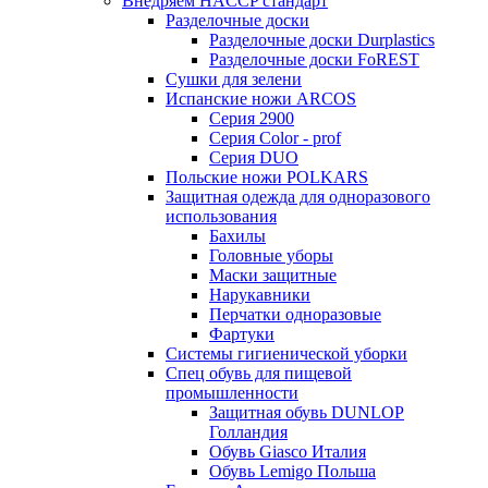
Внедряем HACCP стандарт
Разделочные доски
Разделочные доски Durplastics
Разделочные доски FoREST
Сушки для зелени
Испанские ножи ARCOS
Серия 2900
Серия Color - prof
Серия DUO
Польские ножи POLKARS
Защитная одежда для одноразового
использования
Бахилы
Головные уборы
Маски защитные
Нарукавники
Перчатки одноразовые
Фартуки
Системы гигиенической уборки
Спец обувь для пищевой
промышленности
Защитная обувь DUNLOP
Голландия
Обувь Giasco Италия
Обувь Lemigo Польша