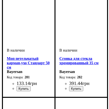
Моп петельчатый
Сгонка для стекла
карман-ухо Стандарт 50
хромированный 35 см
см
Bayersan
Bayersan
281
282
133
.
14
грн
391
.
44
грн