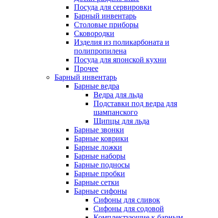
Посуда для сервировки
Барный инвентарь
Столовые приборы
Сковородки
Изделия из поликарбоната и
полипропилена
Посуда для японской кухни
Прочее
Барный инвентарь
Барные ведра
Ведра для льда
Подставки под ведра для
шампанского
Щипцы для льда
Барные звонки
Барные коврики
Барные ложки
Барные наборы
Барные подносы
Барные пробки
Барные сетки
Барные сифоны
Сифоны для сливок
Сифоны для содовой
Комплектующие к барным