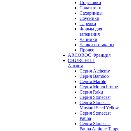
Подставки
Салатники
Сахарницы
Соусники
Тарелки
Формы для
запекания
Чайники
Чашки и стаканы
Прочее
ARCOROC Франция
CHURCHILL
Англия
Серия Alchemy
Серия Bamboo
Серия Marble
Серия Monochrome
Серия Raku
Серия Stonecast
Серия Stonecast
Mustard Seed Yellow
Серия Stonecast
Patina
Серия Stonecast
Patina Antique Taupe