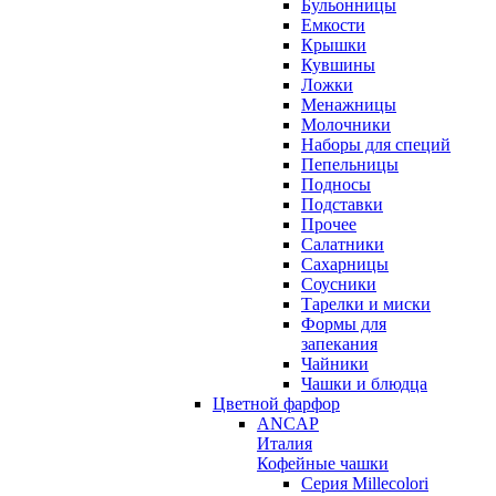
Бульонницы
Емкости
Крышки
Кувшины
Ложки
Менажницы
Молочники
Наборы для специй
Пепельницы
Подносы
Подставки
Прочее
Салатники
Сахарницы
Соусники
Тарелки и миски
Формы для
запекания
Чайники
Чашки и блюдца
Цветной фарфор
ANCAP
Италия
Кофейные чашки
Серия Millecolori