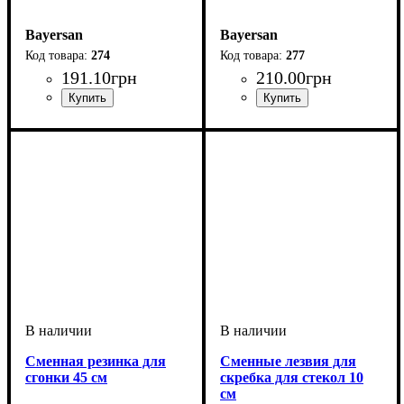
Bayersan
Bayersan
274
277
191
.
10
грн
210
.
00
грн
Сменная резинка для
Сменные лезвия для
сгонки 45 см
скребка для стекол 10
см