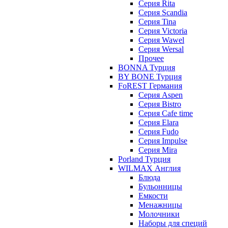
Серия Rita
Серия Scandia
Серия Tina
Серия Victoria
Серия Wawel
Серия Wersal
Прочее
BONNA Турция
BY BONE Турция
FoREST Германия
Серия Aspen
Серия Bistro
Серия Cafe time
Серия Elara
Серия Fudo
Серия Impulse
Серия Mira
Porland Турция
WILMAX Англия
Блюда
Бульонницы
Емкости
Менажницы
Молочники
Наборы для специй