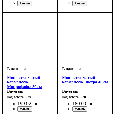
Моп петельчатый
Моп петельчатый
карман-ухо
карман-ухо Экстра 40 см
Микрофибра 50 см
Bayersan
Bayersan
279
270
199
.
92
грн
180
.
00
грн