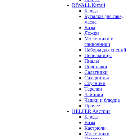
RIWALL Китай
Блюда
Бутылки для саке,
масла
Вазы
Ложки
Молочники и
сливочники
Наборы для специй
Пепельницы
Пиалы
Подставки
Салатники
Сахарницы
Соусники
Тарелки
Чайники
Чашки и блюдца
Прочее
HELFER Австрия
Блюда
Вазы
Кастрюли
Молочники