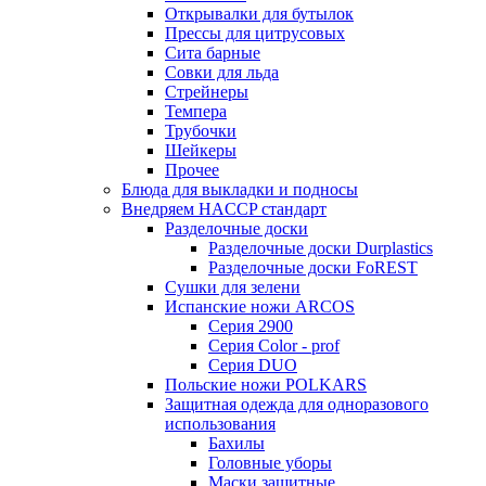
Открывалки для бутылок
Прессы для цитрусовых
Сита барные
Совки для льда
Стрейнеры
Темпера
Трубочки
Шейкеры
Прочее
Блюда для выкладки и подносы
Внедряем HACCP стандарт
Разделочные доски
Разделочные доски Durplastics
Разделочные доски FoREST
Сушки для зелени
Испанские ножи ARCOS
Серия 2900
Серия Color - prof
Серия DUO
Польские ножи POLKARS
Защитная одежда для одноразового
использования
Бахилы
Головные уборы
Маски защитные