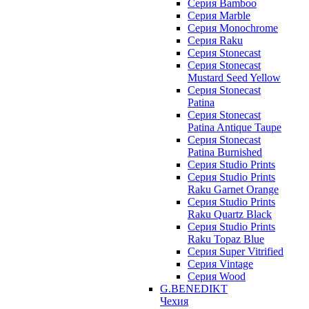
Серия Bamboo
Серия Marble
Серия Monochrome
Серия Raku
Серия Stonecast
Серия Stonecast
Mustard Seed Yellow
Серия Stonecast
Patina
Серия Stonecast
Patina Antique Taupe
Серия Stonecast
Patina Burnished
Серия Studio Prints
Серия Studio Prints
Raku Garnet Orange
Серия Studio Prints
Raku Quartz Black
Серия Studio Prints
Raku Topaz Blue
Серия Super Vitrified
Серия Vintage
Серия Wood
G.BENEDIKT
Чехия