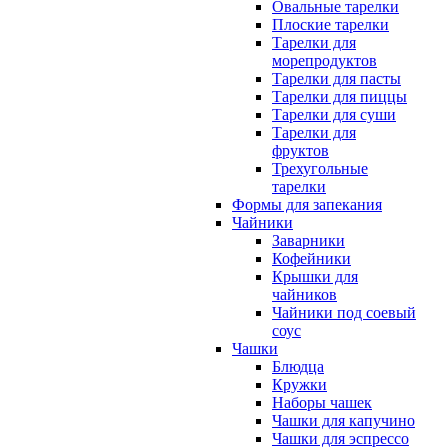
Овальные тарелки
Плоские тарелки
Тарелки для
морепродуктов
Тарелки для пасты
Тарелки для пиццы
Тарелки для суши
Тарелки для
фруктов
Трехугольные
тарелки
Формы для запекания
Чайники
Заварники
Кофейники
Крышки для
чайников
Чайники под соевый
соус
Чашки
Блюдца
Кружки
Наборы чашек
Чашки для капучино
Чашки для эспрессо