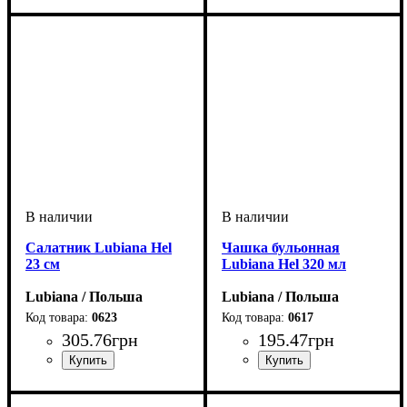
Салатник Lubiana Hel
Чашка бульонная
23 см
Lubiana Hel 320 мл
Lubiana / Польша
Lubiana / Польша
0623
0617
305
.
76
грн
195
.
47
грн