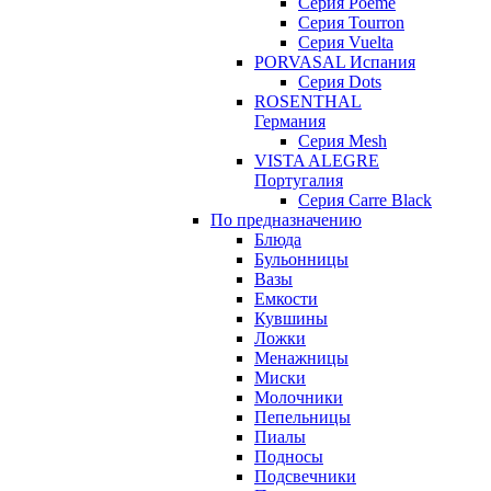
Серия Poeme
Серия Tourron
Серия Vuelta
PORVASAL Испания
Серия Dots
ROSENTHAL
Германия
Серия Mesh
VISTA ALEGRE
Португалия
Серия Carre Black
По предназначению
Блюда
Бульонницы
Вазы
Емкости
Кувшины
Ложки
Менажницы
Миски
Молочники
Пепельницы
Пиалы
Подносы
Подсвечники