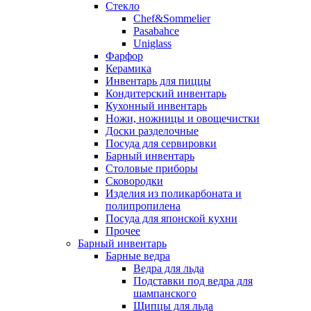
Стекло
Chef&Sommelier
Pasabahce
Uniglass
Фарфор
Керамика
Инвентарь для пиццы
Кондитерский инвентарь
Кухонный инвентарь
Ножи, ножницы и овощечистки
Доски разделочные
Посуда для сервировки
Барный инвентарь
Столовые приборы
Сковородки
Изделия из поликарбоната и
полипропилена
Посуда для японской кухни
Прочее
Барный инвентарь
Барные ведра
Ведра для льда
Подставки под ведра для
шампанского
Щипцы для льда