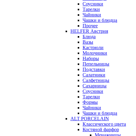
Соусники
Тарелки
Чайники
Чашки и блюдца
Прочее
HELFER Австрия
Блюда
Вазы
Кастрюли
Молочники
Наборы
Пепельницы
Подставки
Салатники
Салфетницы
Сахарницы
Соусники
Тарелки
Формы
Чайники
Чашки и блюдца
ALT PORCELAIN
Классического цвета
Костяной фарфор
Менажницы