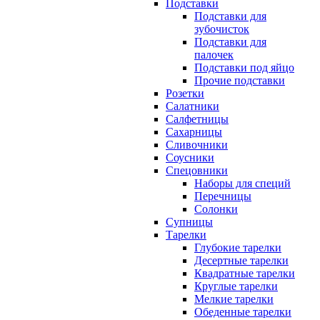
Подставки
Подставки для
зубочисток
Подставки для
палочек
Подставки под яйцо
Прочие подставки
Розетки
Салатники
Салфетницы
Сахарницы
Сливочники
Соусники
Спецовники
Наборы для специй
Перечницы
Солонки
Супницы
Тарелки
Глубокие тарелки
Десертные тарелки
Квадратные тарелки
Круглые тарелки
Мелкие тарелки
Обеденные тарелки