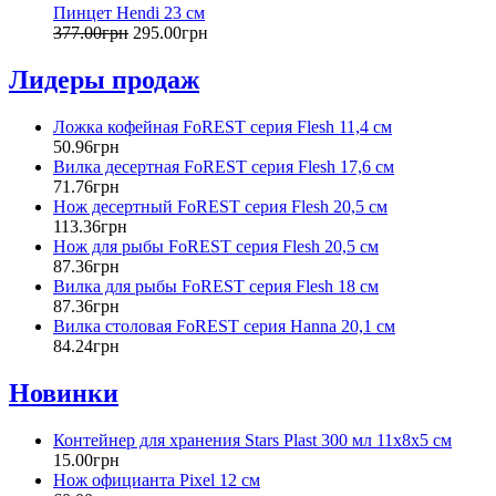
Пинцет Hendi 23 см
377
.
00
грн
295
.
00
грн
Лидеры продаж
Ложка кофейная FoREST серия Flesh 11,4 см
50
.
96
грн
Вилка десертная FoREST серия Flesh 17,6 см
71
.
76
грн
Нож десертный FoREST серия Flesh 20,5 см
113
.
36
грн
Нож для рыбы FoREST серия Flesh 20,5 см
87
.
36
грн
Вилка для рыбы FoREST серия Flesh 18 см
87
.
36
грн
Вилка столовая FoREST серия Hanna 20,1 см
84
.
24
грн
Новинки
Контейнер для хранения Stars Plast 300 мл 11х8х5 см
15
.
00
грн
Нож официанта Pixel 12 см