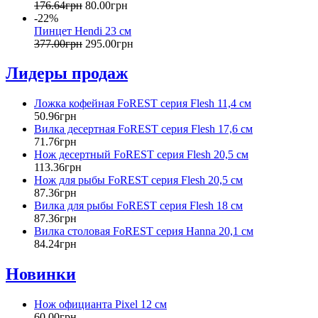
176
.
64
грн
80
.
00
грн
-22%
Пинцет Hendi 23 см
377
.
00
грн
295
.
00
грн
Лидеры продаж
Ложка кофейная FoREST серия Flesh 11,4 см
50
.
96
грн
Вилка десертная FoREST серия Flesh 17,6 см
71
.
76
грн
Нож десертный FoREST серия Flesh 20,5 см
113
.
36
грн
Нож для рыбы FoREST серия Flesh 20,5 см
87
.
36
грн
Вилка для рыбы FoREST серия Flesh 18 см
87
.
36
грн
Вилка столовая FoREST серия Hanna 20,1 см
84
.
24
грн
Новинки
Нож официанта Pixel 12 см
60
.
00
грн