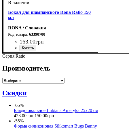
Бокал для шампанского Rona Ratio 150
мл
RONA / Словакия
63390700
163
.
00
грн
Серия Ratio
Производитель
Скидки
-65%
Блюдо овальное Lubiana Ameryka 25х20 см
423
.
00
грн
150
.
00
грн
-55%
Форма силиконовая Silikomart Bugs Banny