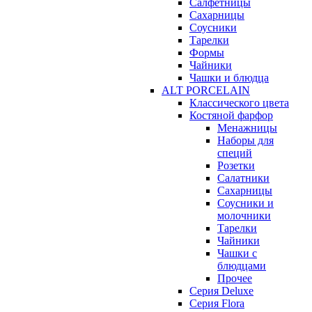
Салфетницы
Сахарницы
Соусники
Тарелки
Формы
Чайники
Чашки и блюдца
ALT PORCELAIN
Классического цвета
Костяной фарфор
Менажницы
Наборы для
специй
Розетки
Салатники
Сахарницы
Соусники и
молочники
Тарелки
Чайники
Чашки с
блюдцами
Прочее
Серия Deluxe
Серия Flora