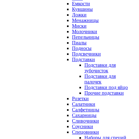
Емкости
Кувшины
Ложки
Менажницы
Миски
Молочники
Пепельницы
Пиалы
Подносы
Подсвечники
Подставки
Подставки для
зубочисток
Подставки для
палочек
Подставки под яйцо
Прочие подставки
Розетки
Салатники
Салфетницы
Сахарницы
Сливочники
Соусники
Спецовники
Наборы для специй