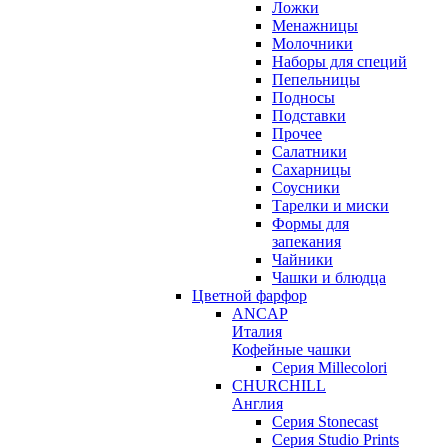
Ложки
Менажницы
Молочники
Наборы для специй
Пепельницы
Подносы
Подставки
Прочее
Салатники
Сахарницы
Соусники
Тарелки и миски
Формы для
запекания
Чайники
Чашки и блюдца
Цветной фарфор
ANCAP
Италия
Кофейные чашки
Серия Millecolori
CHURCHILL
Англия
Серия Stonecast
Серия Studio Prints