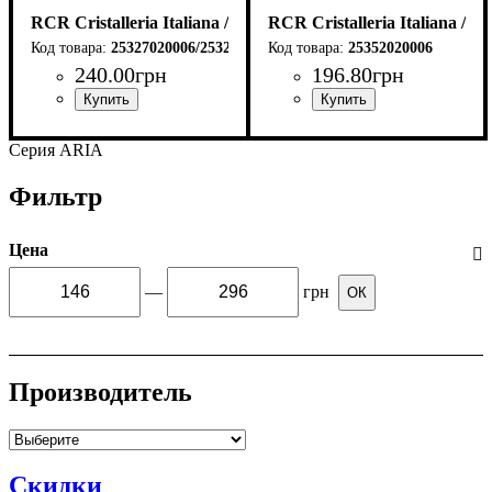
RCR Cristalleria Italiana / Италия
RCR Cristalleria Italiana / И
25327020006/25327020106
25352020006
240
.
00
грн
196
.
80
грн
Серия ARIA
Фильтр
Цена
—
грн
ОК
Производитель
Скидки