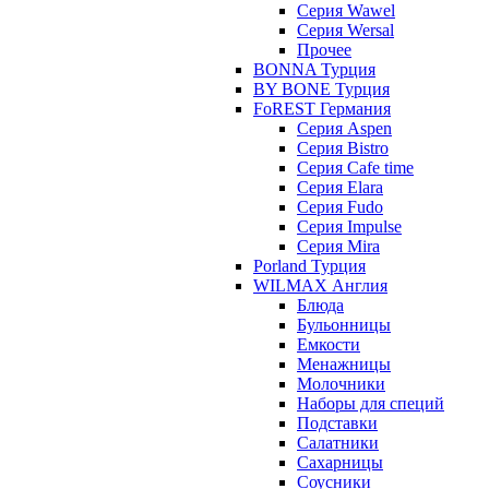
Серия Wawel
Серия Wersal
Прочее
BONNA Турция
BY BONE Турция
FoREST Германия
Серия Aspen
Серия Bistro
Серия Cafe time
Серия Elara
Серия Fudo
Серия Impulse
Серия Mira
Porland Турция
WILMAX Англия
Блюда
Бульонницы
Емкости
Менажницы
Молочники
Наборы для специй
Подставки
Салатники
Сахарницы
Соусники