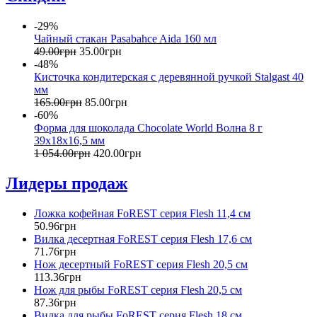
-29%
Чайный стакан Pasabahce Aida 160 мл
49
.
00
грн
35
.
00
грн
-48%
Кисточка кондитерская с деревянной ручкой Stalgast 40
мм
165
.
00
грн
85
.
00
грн
-60%
Форма для шоколада Chocolate World Волна 8 г
39x18x16,5 мм
1 054
.
00
грн
420
.
00
грн
Лидеры продаж
Ложка кофейная FoREST серия Flesh 11,4 см
50
.
96
грн
Вилка десертная FoREST серия Flesh 17,6 см
71
.
76
грн
Нож десертный FoREST серия Flesh 20,5 см
113
.
36
грн
Нож для рыбы FoREST серия Flesh 20,5 см
87
.
36
грн
Вилка для рыбы FoREST серия Flesh 18 см