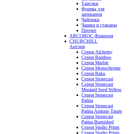
Тарелки
Формы для
запекания
Чайники
Чашки и стаканы
Прочее
ARCOROC Франция
CHURCHILL
Англия
Серия Alchemy
Серия Bamboo
Серия Marble
Серия Monochrome
Серия Raku
Серия Stonecast
Серия Stonecast
Mustard Seed Yellow
Серия Stonecast
Patina
Серия Stonecast
Patina Antique Taupe
Серия Stonecast
Patina Burnished
Серия Studio Prints
Серия Studio Prints