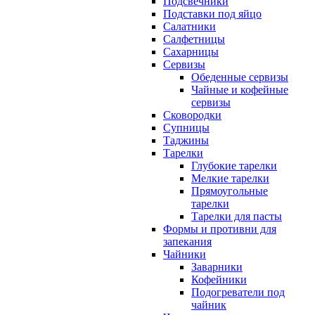
Подсвечники
Подставки под яйцо
Салатники
Салфетницы
Сахарницы
Сервизы
Обеденные сервизы
Чайные и кофейные
сервизы
Сковородки
Супницы
Таджины
Тарелки
Глубокие тарелки
Мелкие тарелки
Прямоугольные
тарелки
Тарелки для пасты
Формы и противни для
запекания
Чайники
Заварники
Кофейники
Подогреватели под
чайник