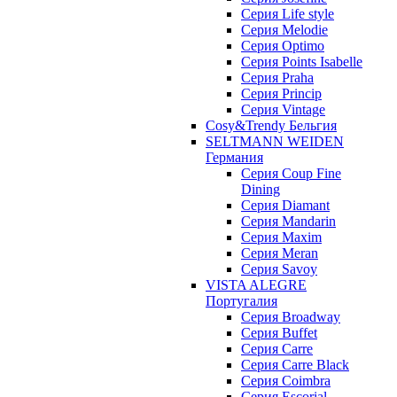
Серия Life style
Серия Melodie
Серия Optimo
Серия Points Isabelle
Серия Praha
Серия Princip
Серия Vintage
Cosy&Trendy Бельгия
SELTMANN WEIDEN
Германия
Cерия Coup Fine
Dining
Cерия Diamant
Cерия Mandarin
Cерия Maxim
Серия Meran
Серия Savoy
VISTA ALEGRE
Португалия
Серия Broadway
Серия Buffet
Серия Carre
Серия Carre Black
Серия Coimbra
Серия Escorial