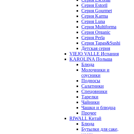
Серия Estoril
Серия Gourmet
Серия Karma
Серия Luna
Серия Multiforma
Серия Organic
Серия Perla
Серия Tapas&Sushi
Детская серия
VIEJO VALLE Испания
KAROLINA Польша
Блюда
Молочники и
соусники
Подносы
Салатники
Спецовники
Тарелки
Чайники
Чашки и блюдца
Прочее
RIWALL Китай
Блюда
Бутылки для саке,