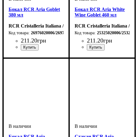
Бокал RCR Aria Goblet
Бокал RCR Aria White
380 мл
Wine Goblet 460 мл
RCR Cristalleria Italiana / Италия
RCR Cristalleria Italiana / И
26976020006/26976020206
25325020006/2532502
211
.
20
грн
211
.
20
грн
Бокал RCR Aria
Стакан RCR Aria