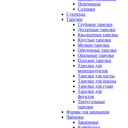
Перечницы
Солонки
Супницы
Тарелки
Глубокие тарелки
Десертные тарелки
Квадратные тарелки
Круглые тарелки
Мелкие тарелки
Обеденные тарелки
Овальные тарелки
Плоские тарелки
Тарелки для
морепродуктов
Тарелки для пасты
Тарелки для пиццы
Тарелки для суши
Тарелки для
фруктов
Трехугольные
тарелки
Формы для запекания
Чайники
Заварники
Кофейники