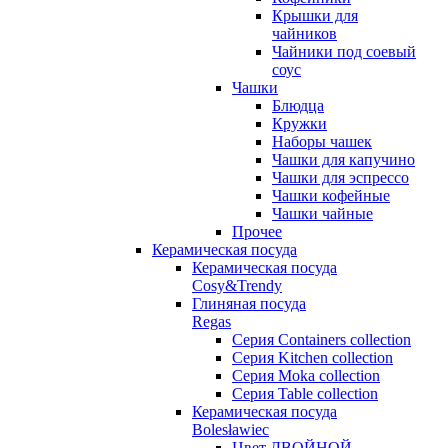
Крышки для
чайников
Чайники под соевый
соус
Чашки
Блюдца
Кружки
Наборы чашек
Чашки для капучино
Чашки для эспрессо
Чашки кофейные
Чашки чайные
Прочее
Керамическая посуда
Керамическая посуда
Cosy&Trendy
Глиняная посуда
Regas
Серия Containers collection
Серия Kitchen collection
Серия Moka collection
Серия Table collection
Керамическая посуда
Bolesławiec
Цвет ДВОЙНОЙ