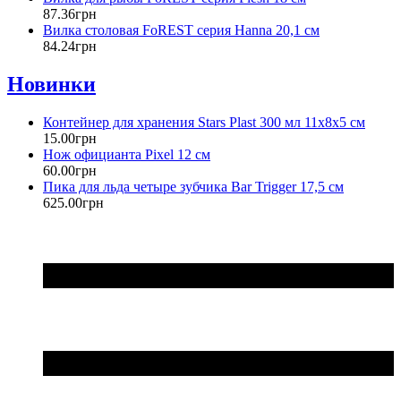
87
.
36
грн
Вилка столовая FoREST серия Hanna 20,1 см
84
.
24
грн
Новинки
Контейнер для хранения Stars Plast 300 мл 11х8х5 см
15
.
00
грн
Нож официанта Pixel 12 см
60
.
00
грн
Пика для льда четыре зубчика Bar Trigger 17,5 см
625
.
00
грн