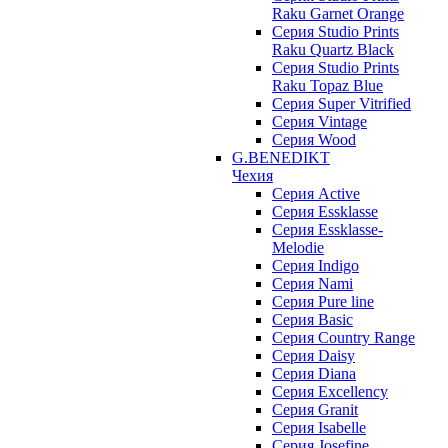
Raku Garnet Orange
Серия Studio Prints
Raku Quartz Black
Серия Studio Prints
Raku Topaz Blue
Серия Super Vitrified
Серия Vintage
Серия Wood
G.BENEDIKT
Чехия
Cерия Active
Cерия Essklasse
Cерия Essklasse-
Melodie
Cерия Indigo
Cерия Nami
Cерия Pure line
Серия Basic
Серия Country Range
Серия Daisy
Серия Diana
Серия Excellency
Серия Granit
Серия Isabelle
Серия Josefine