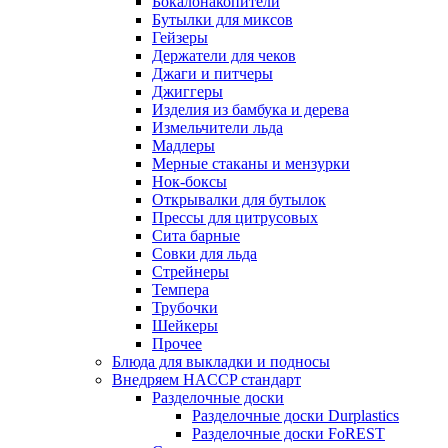
Бокалонакопители
Бутылки для миксов
Гейзеры
Держатели для чеков
Джаги и питчеры
Джиггеры
Изделия из бамбука и дерева
Измельчители льда
Мадлеры
Мерные стаканы и мензурки
Нок-боксы
Открывалки для бутылок
Прессы для цитрусовых
Сита барные
Совки для льда
Стрейнеры
Темпера
Трубочки
Шейкеры
Прочее
Блюда для выкладки и подносы
Внедряем HACCP стандарт
Разделочные доски
Разделочные доски Durplastics
Разделочные доски FoREST