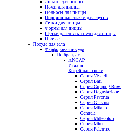
Лопаты для пиццы
Ножи для пиццы
Подносы для пиццы
Порционные ложки для соусов
Сетки для пиццы
Формы для пиццы
Щетки для чистки печи для пиццы
Прочее
Посуда для зала
Фарфоровая посуда
По брендам
ANCAP
Италия
Кофейные чашки
Cерия Vivaldi
Серия Bari
Серия Cupping Bowl
Серия Degustazione
Серия Favorita
Серия Giustina
Серия Milano
Centrale
Серия Millecolori
Серия Mimi
Серия Palerrmo