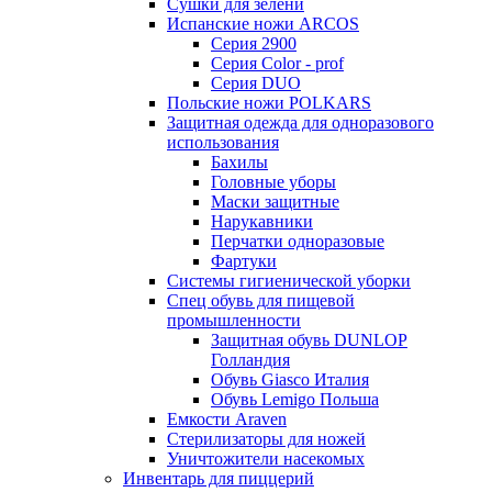
Сушки для зелени
Испанские ножи ARCOS
Серия 2900
Серия Color - prof
Серия DUO
Польские ножи POLKARS
Защитная одежда для одноразового
использования
Бахилы
Головные уборы
Маски защитные
Нарукавники
Перчатки одноразовые
Фартуки
Системы гигиенической уборки
Спец обувь для пищевой
промышленности
Защитная обувь DUNLOP
Голландия
Обувь Giasco Италия
Обувь Lemigo Польша
Емкости Araven
Стерилизаторы для ножей
Уничтожители насекомых
Инвентарь для пиццерий