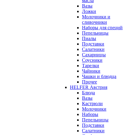
масла
Вазы
Ложки
Молочники и
сливочники
Наборы для специй
Пепельницы
Пиалы
Подставки
Салатники
Сахарницы
Соусники
Тарелки
Чайники
Чашки и блюдца
Прочее
HELFER Австрия
Блюда
Вазы
Кастрюли
Молочники
Наборы
Пепельницы
Подставки
Салатники