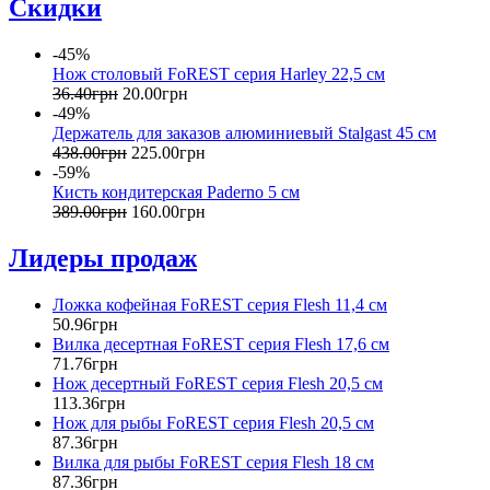
Скидки
-45%
Нож столовый FoREST серия Harley 22,5 см
36
.
40
грн
20
.
00
грн
-49%
Держатель для заказов алюминиевый Stalgast 45 см
438
.
00
грн
225
.
00
грн
-59%
Кисть кондитерская Paderno 5 см
389
.
00
грн
160
.
00
грн
Лидеры продаж
Ложка кофейная FoREST серия Flesh 11,4 см
50
.
96
грн
Вилка десертная FoREST серия Flesh 17,6 см
71
.
76
грн
Нож десертный FoREST серия Flesh 20,5 см
113
.
36
грн
Нож для рыбы FoREST серия Flesh 20,5 см
87
.
36
грн
Вилка для рыбы FoREST серия Flesh 18 см
87
.
36
грн