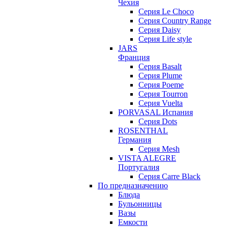
Чехия
Cерия Le Choco
Серия Country Range
Серия Daisy
Серия Life style
JARS
Франция
Серия Basalt
Серия Plume
Серия Poeme
Серия Tourron
Серия Vuelta
PORVASAL Испания
Серия Dots
ROSENTHAL
Германия
Серия Mesh
VISTA ALEGRE
Португалия
Серия Carre Black
По предназначению
Блюда
Бульонницы
Вазы
Емкости