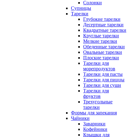
Солонки
Супницы
Тарелки
Глубокие тарелки
Десертные тарелки
Квадратные тарелки
Круглые тарелки
Мелкие тарелки
Обеденные тарелки
Овальные тарелки
Плоские тарелки
Тарелки для
морепродуктов
Тарелки для пасты
Тарелки для пиццы
Тарелки для суши
Тарелки для
фруктов
Трехугольные
тарелки
Формы для запекания
Чайники
Заварники
Кофейники
Крышки для