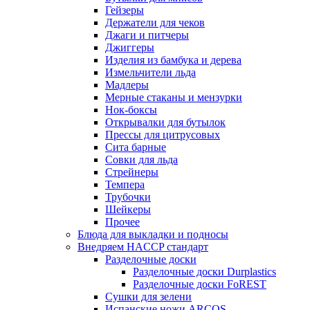
Гейзеры
Держатели для чеков
Джаги и питчеры
Джиггеры
Изделия из бамбука и дерева
Измельчители льда
Мадлеры
Мерные стаканы и мензурки
Нок-боксы
Открывалки для бутылок
Прессы для цитрусовых
Сита барные
Совки для льда
Стрейнеры
Темпера
Трубочки
Шейкеры
Прочее
Блюда для выкладки и подносы
Внедряем HACCP стандарт
Разделочные доски
Разделочные доски Durplastics
Разделочные доски FoREST
Сушки для зелени
Испанские ножи ARCOS