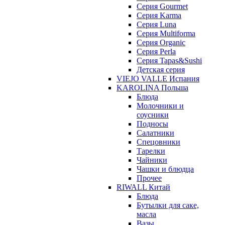
Серия Gourmet
Серия Karma
Серия Luna
Серия Multiforma
Серия Organic
Серия Perla
Серия Tapas&Sushi
Детская серия
VIEJO VALLE Испания
KAROLINA Польша
Блюда
Молочники и
соусники
Подносы
Салатники
Спецовники
Тарелки
Чайники
Чашки и блюдца
Прочее
RIWALL Китай
Блюда
Бутылки для саке,
масла
Вазы