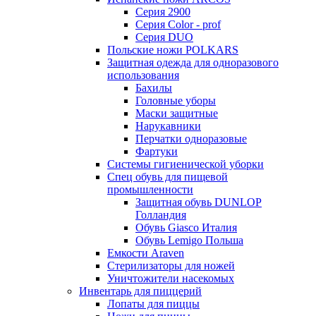
Серия 2900
Серия Color - prof
Серия DUO
Польские ножи POLKARS
Защитная одежда для одноразового
использования
Бахилы
Головные уборы
Маски защитные
Нарукавники
Перчатки одноразовые
Фартуки
Системы гигиенической уборки
Спец обувь для пищевой
промышленности
Защитная обувь DUNLOP
Голландия
Обувь Giasco Италия
Обувь Lemigo Польша
Емкости Araven
Стерилизаторы для ножей
Уничтожители насекомых
Инвентарь для пиццерий
Лопаты для пиццы