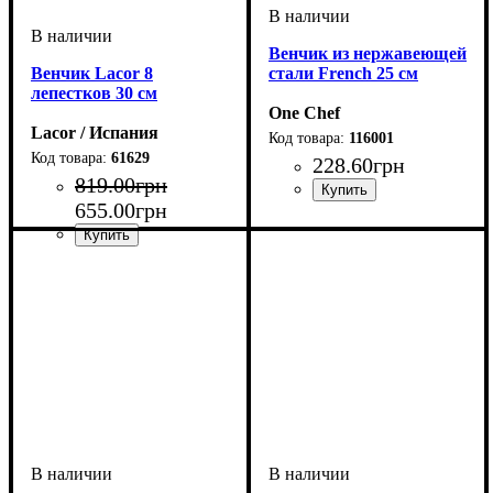
Венчик из нержавеющей
Венчик Lacor 8
стали French 25 см
лепестков 30 см
One Chef
Lacor / Испания
116001
61629
228
.
60
грн
819
.
00
грн
655
.
00
грн