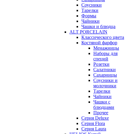
Соусники
Тарелки
Формы
Чайники
Чашки и блюдца
ALT PORCELAIN
Классического цвета
Костяной фарфор
Менажницы
Наборы для
специй
Розетки
Салатники
Сахарницы
Соусники и
молочники
Тарелки
Чайники
Чашки с
блюдцами
Прочее
Серия Deluxe
Серия Flora
Серия Laura