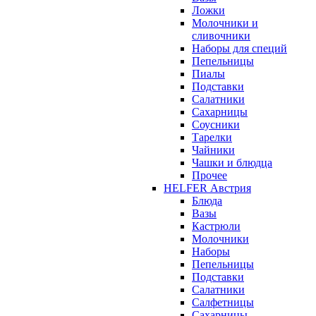
Ложки
Молочники и
сливочники
Наборы для специй
Пепельницы
Пиалы
Подставки
Салатники
Сахарницы
Соусники
Тарелки
Чайники
Чашки и блюдца
Прочее
HELFER Австрия
Блюда
Вазы
Кастрюли
Молочники
Наборы
Пепельницы
Подставки
Салатники
Салфетницы
Сахарницы