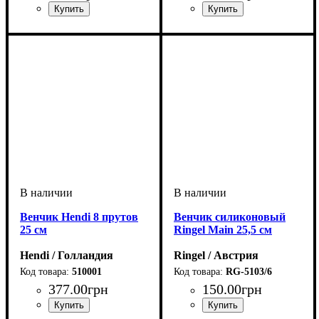
Венчик Hendi 8 прутов
Венчик силиконовый
25 см
Ringel Main 25,5 см
Hendi / Голландия
Ringel / Австрия
510001
RG-5103/6
377
.
00
грн
150
.
00
грн