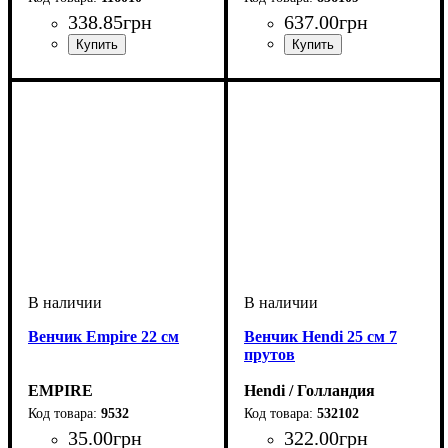
338
.
85
грн
637
.
00
грн
Венчик Empire 22 см
Венчик Hendi 25 см 7
прутов
EMPIRE
Hendi / Голландия
9532
532102
35
.
00
грн
322
.
00
грн