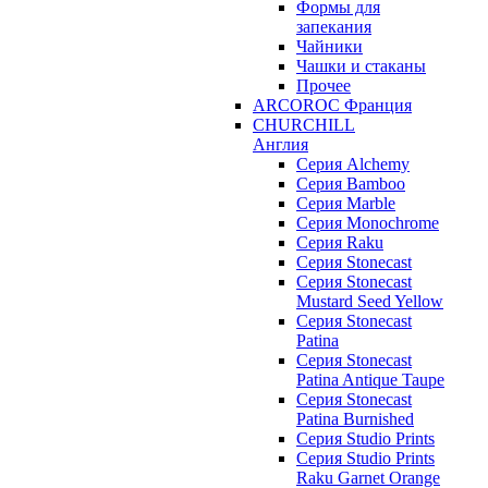
Формы для
запекания
Чайники
Чашки и стаканы
Прочее
ARCOROC Франция
CHURCHILL
Англия
Серия Alchemy
Серия Bamboo
Серия Marble
Серия Monochrome
Серия Raku
Серия Stonecast
Серия Stonecast
Mustard Seed Yellow
Серия Stonecast
Patina
Серия Stonecast
Patina Antique Taupe
Серия Stonecast
Patina Burnished
Серия Studio Prints
Серия Studio Prints
Raku Garnet Orange