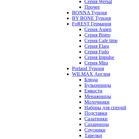
Серия Wersal
Прочее
BONNA Турция
BY BONE Турция
FoREST Германия
Серия Aspen
Серия Bistro
Серия Cafe time
Серия Elara
Серия Fudo
Серия Impulse
Серия Mira
Porland Турция
WILMAX Англия
Блюда
Бульонницы
Емкости
Менажницы
Молочники
Наборы для специй
Подставки
Салатники
Сахарницы
Соусники
Тарелки