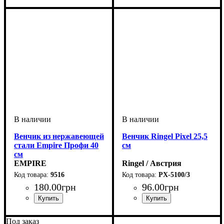
Венчик из нержавеющей
Венчик Ringel Pixel 25,5
стали Empire Профи 40
см
см
EMPIRE
Ringel / Австрия
9516
PX-5100/3
180
.
00
грн
96
.
00
грн
Под заказ