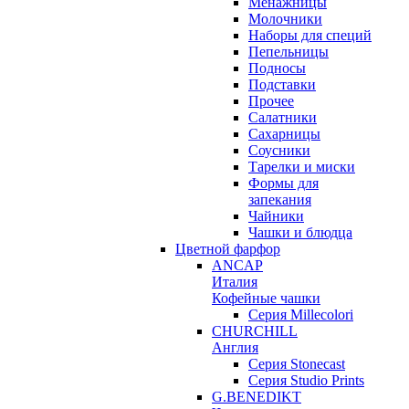
Менажницы
Молочники
Наборы для специй
Пепельницы
Подносы
Подставки
Прочее
Салатники
Сахарницы
Соусники
Тарелки и миски
Формы для
запекания
Чайники
Чашки и блюдца
Цветной фарфор
ANCAP
Италия
Кофейные чашки
Серия Millecolori
CHURCHILL
Англия
Серия Stonecast
Серия Studio Prints
G.BENEDIKT