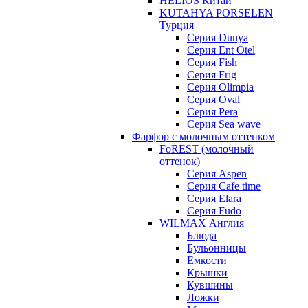
HELIOS Китай
KUTAHYA PORSELEN
Турция
Серия Dunya
Серия Ent Otel
Серия Fish
Серия Frig
Серия Olimpia
Серия Oval
Серия Pera
Серия Sea wave
Фарфор с молочным оттенком
FoREST (молочный
оттенок)
Серия Aspen
Серия Cafe time
Серия Elara
Серия Fudo
WILMAX Англия
Блюда
Бульонницы
Емкости
Крышки
Кувшины
Ложки