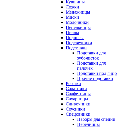
Кувшины
Ложки
Менажницы
Миски
Молочники
Пепельницы
Пиалы
Подносы
Подсвечники
Подставки
Подставки для
зубочисток
Подставки для
палочек
Подставки под яйцо
Прочие подставки
Розетки
Салатники
Салфетницы
Сахарницы
Сливочники
Соусники
Спецовники
Наборы для специй
Перечницы