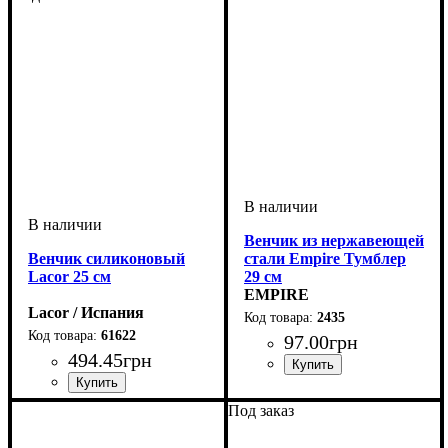
Венчик из нержавеющей
Венчик силиконовый
стали Empire Тумблер
Lacor 25 см
29 см
EMPIRE
Lacor / Испания
2435
61622
97
.
00
грн
494
.
45
грн
Под заказ