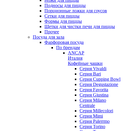
Ножи для пиццы
Подносы для пиццы
Порционные ложки для соусов
Сетки для пиццы
Формы для пиццы
Щетки для чистки печи для пиццы
Прочее
Посуда для зала
Фарфоровая посуда
По брендам
ANCAP
Италия
Кофейные чашки
Cерия Vivaldi
Серия Bari
Серия Cupping Bowl
Серия Degustazione
Серия Favorita
Серия Giustina
Серия Milano
Centrale
Серия Millecolori
Серия Mimi
Серия Palerrmo
Серия Torino