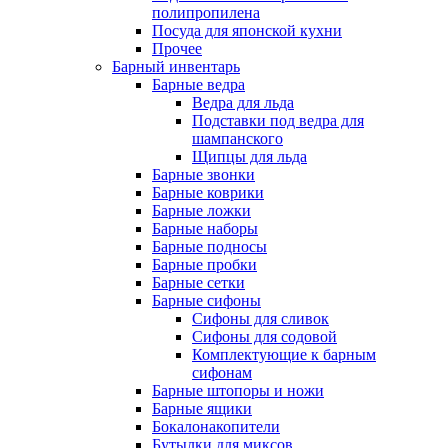
полипропилена
Посуда для японской кухни
Прочее
Барный инвентарь
Барные ведра
Ведра для льда
Подставки под ведра для
шампанского
Щипцы для льда
Барные звонки
Барные коврики
Барные ложки
Барные наборы
Барные подносы
Барные пробки
Барные сетки
Барные сифоны
Сифоны для сливок
Сифоны для содовой
Комплектующие к барным
сифонам
Барные штопоры и ножи
Барные ящики
Бокалонакопители
Бутылки для миксов