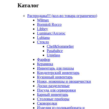
Каталог
Распродажа!!! (кол-во товара ограничено)
Wilmax
Bormioli Rocco
Libbey
Luminarc/Arcoroc
Lubiana
Стекло
Chef&Sommelier
Pasabahce
Uniglass
Фарфор
Керамика
Инвентарь для пиццы
Кондитерский инвентарь
Кухонный инвентарь
Ножи, ножницы и овощечистки
Доски разделочные
Посуда для сервировки
Барный инвентарь
Столовые приборы
Сковородки
Изделия из поликарбоната и