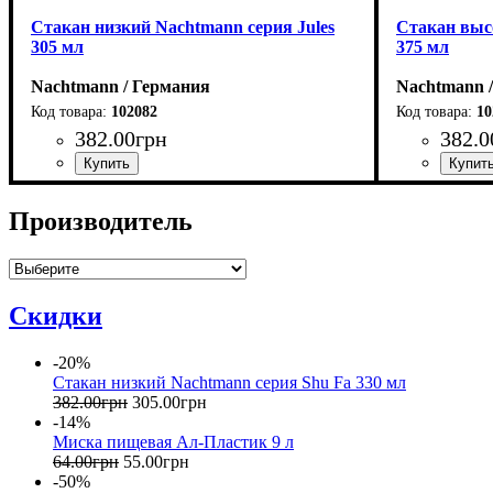
Стакан низкий Nachtmann серия Jules
Стакан выс
305 мл
375 мл
Nachtmann / Германия
Nachtmann 
102082
10
382
.
00
грн
382
.
0
Производитель
Скидки
-20%
Стакан низкий Nachtmann серия Shu Fa 330 мл
382
.
00
грн
305
.
00
грн
-14%
Миска пищевая Ал-Пластик 9 л
64
.
00
грн
55
.
00
грн
-50%