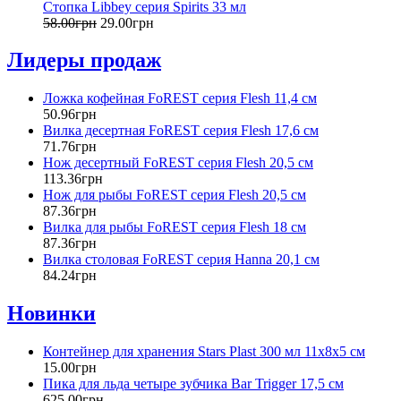
Стопка Libbey серия Spirits 33 мл
58
.
00
грн
29
.
00
грн
Лидеры продаж
Ложка кофейная FoREST серия Flesh 11,4 см
50
.
96
грн
Вилка десертная FoREST серия Flesh 17,6 см
71
.
76
грн
Нож десертный FoREST серия Flesh 20,5 см
113
.
36
грн
Нож для рыбы FoREST серия Flesh 20,5 см
87
.
36
грн
Вилка для рыбы FoREST серия Flesh 18 см
87
.
36
грн
Вилка столовая FoREST серия Hanna 20,1 см
84
.
24
грн
Новинки
Контейнер для хранения Stars Plast 300 мл 11х8х5 см
15
.
00
грн
Пика для льда четыре зубчика Bar Trigger 17,5 см
625
.
00
грн