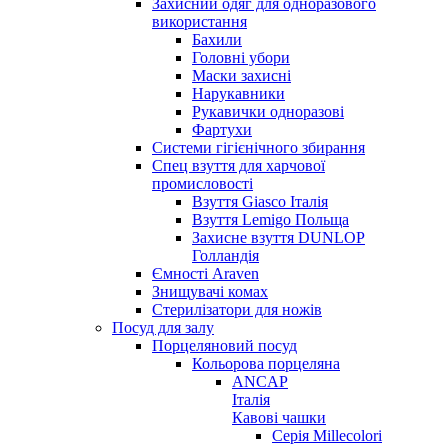
Захисний одяг для одноразового
використання
Бахили
Головні убори
Маски захисні
Нарукавники
Рукавички одноразові
Фартухи
Системи гігієнічного збирання
Спец взуття для харчової
промисловості
Взуття Giasco Італія
Взуття Lemigo Польща
Захисне взуття DUNLOP
Голландія
Ємності Araven
Знищувачі комах
Стерилізатори для ножів
Посуд для залу
Порцеляновий посуд
Кольорова порцеляна
ANCAP
Італія
Кавові чашки
Серія Millecolori