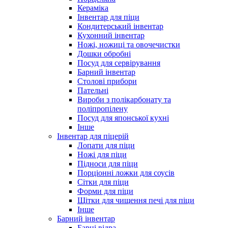
Кераміка
Інвентар для піци
Кондитерський інвентар
Кухонний інвентар
Ножі, ножиці та овочечистки
Дошки обробні
Посуд для сервірування
Барний інвентар
Столові прибори
Пательні
Вироби з полікарбонату та
поліпропілену
Посуд для японської кухні
Інше
Інвентар для піцерій
Лопати для піци
Ножі для піци
Підноси для піци
Порціонні ложки для соусів
Сітки для піци
Форми для піци
Щітки для чищення печі для піци
Інше
Барний інвентар
Барні відра