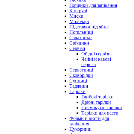
Горщики для запікання
Каструлі
Миски
Молочарі
Підставки під яйце
Попільниці
Салатники
Свічники
Сервізи
Обідні сервізи
Чайні й кавові
сервізи
Серветниці
Сковорідки
Супниці
Таджини
Тарілки
Глибокі тарілки
Дрібні тарілки
Прямокутні тарілки
Тарілки для пасти
Форми й листи для
запікання
Цукорниці