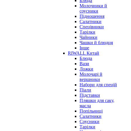
Блюда
Молочники й
соусники
Підношення
Салатники
Спецівники
Тарілки
Чайники
Чашки й блюдця
Інше
RIWALL Китай
Блюда
Вази
Ложки
Молочарі й
вершники
Набори для спецій
Піали
Підставки
Пляшки для саку,
масла
Попільниці
Салатники
Соусники
Тарілки