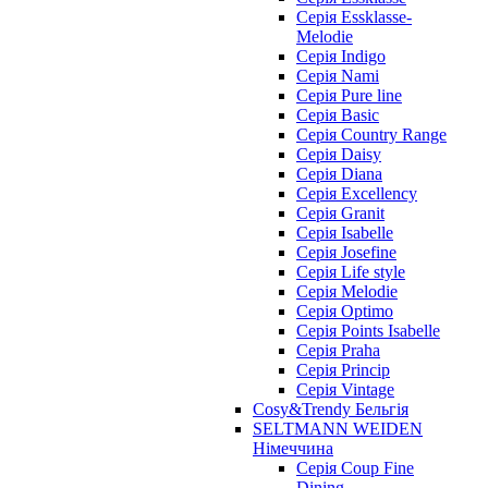
Cерія Essklasse-
Melodie
Cерія Indigo
Cерія Nami
Cерія Pure line
Серія Basic
Серія Country Range
Серія Daisy
Серія Diana
Серія Excellency
Серія Granit
Серія Isabelle
Серія Josefine
Серія Life style
Серія Melodie
Серія Optimo
Серія Points Isabelle
Серія Praha
Серія Princip
Серія Vintage
Cosy&Trendy Бельгія
SELTMANN WEIDEN
Німеччина
Cерія Coup Fine
Dining