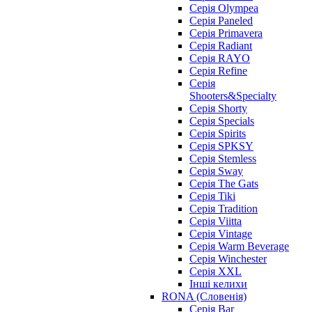
Серія Olympea
Серія Paneled
Серія Primavera
Серія Radiant
Серія RAYO
Серія Refine
Серія
Shooters&Specialty
Серія Shorty
Серія Specials
Серія Spirits
Серія SPKSY
Серія Stemless
Серія Sway
Серія The Gats
Серія Tiki
Серія Tradition
Серія Viitta
Серія Vintage
Серія Warm Beverage
Серія Winchester
Серія XXL
Інші келихи
RONA (Словенія)
Серія Bar