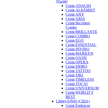
(Італія)
Серія ADAGIO
Серія ALKEMIST
Серія ANY
Серія ARIA
Серія Bicchiere
Combo
Серія BRILLANTE
Серія COMBO
Серія EGO
Серія ESSENTIAL
Серія INVINO
Серія MARILYN
Серія OASIS
Серія OPERA
Серія SIDRO
Серія TATTOO
Серія TIKI
Серія TIMELESS
Серія TOCAI
Серія UNIVERSUM
Серія WORLD`S
BEST
Libbey/ONIS (США)
Cерія Endeavor