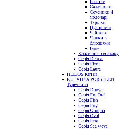
Розетки
Салатники
Соусники й
молочарі
Тарілки
Цукорниці
Чайники
Чашки із
блюдцями
Інше
Класичного кольору
Серія Deluxe
Серія Flora
Серія Laura
HELIOS Китай
KUTAHYA PORSELEN
Туреччина
Серія Dunya
Серія Ent Otel
Серія Fish
Серія Frig
Серія Olimpia
Серія Oval
Серія Pera
Серія Sea wave