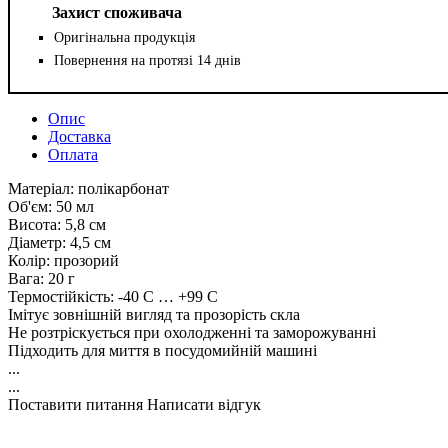
Захист споживача
Оригінальна продукція
Повернення на протязі 14 днів
Опис
Доставка
Оплата
Матеріал: полікарбонат
Об'єм: 50 мл
Висота: 5,8 см
Діаметр: 4,5 см
Колір: прозорий
Вага: 20 г
Термостійкість: -40 С … +99 С
Імітує зовнішній вигляд та прозорість скла
Не розтріскується при охолодженні та заморожуванні
Підходить для миття в посудомийній машині
...
...
Поставити питання
Написати відгук