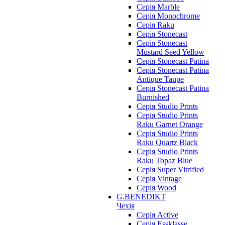
Серія Marble
Серія Monochrome
Серія Raku
Серія Stonecast
Серія Stonecast
Mustard Seed Yellow
Серія Stonecast Patina
Серія Stonecast Patina
Antique Taupe
Серія Stonecast Patina
Burnished
Серія Studio Prints
Серія Studio Prints
Raku Garnet Orange
Серія Studio Prints
Raku Quartz Black
Серія Studio Prints
Raku Topaz Blue
Серія Super Vitrified
Серія Vintage
Серія Wood
G.BENEDIKT
Чехія
Cерія Active
Cерія Essklasse