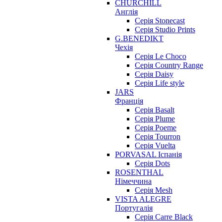
CHURCHILL
Англія
Серія Stonecast
Серія Studio Prints
G.BENEDIKT
Чехія
Cерія Le Choco
Серія Country Range
Серія Daisy
Серія Life style
JARS
Франція
Серія Basalt
Серія Plume
Серія Poeme
Серія Tourron
Серія Vuelta
PORVASAL Іспанія
Серія Dots
ROSENTHAL
Німеччина
Серія Mesh
VISTA ALEGRE
Португалія
Серія Carre Black