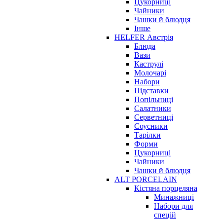
Цукорниці
Чайники
Чашки й блюдця
Інше
HELFER Австрія
Блюда
Вази
Каструлі
Молочарі
Набори
Підставки
Попільниці
Салатники
Серветниці
Соусники
Тарілки
Форми
Цукорниці
Чайники
Чашки й блюдця
ALT PORCELAIN
Кістяна порцеляна
Минажниці
Набори для
спецій