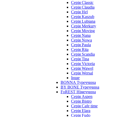
Серія Classic
Серія Claudia
Серія Hel
Серія Kaszub
Серія Lubiana
Серія Merkury
Серія Moving
Серія Nana
Серія Nowa
Серія Paula
Серія Rita
Серія Scandia
Серія Tina
Серія Victoria
Серія Wawel
Серія Wersal
Інше
BONNA Туреччина
BY BONE Туреччина
FoREST Німеччина
Серія Aspen
Серія Bistro
Серія Cafe time
Серія Elara
Серія Fudo