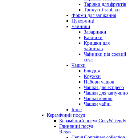
Тарілки для фруктів
Трикутні тарілки
Форми для запікання
Цукорниці
Чайники
Заварники
Кавники
Кришки для
чайників
Чайники під соєвий
соус
Чашки
Блюдця
Кружки
Набори чашок
Чашки для еспресо
Чашки для капучино
Чашки кавові
Чашки чайні
Інше
Керамічний посуд
Керамічний посуд Cosy&Trendy
Глиняний посуд
Regas
Серія Containers collection