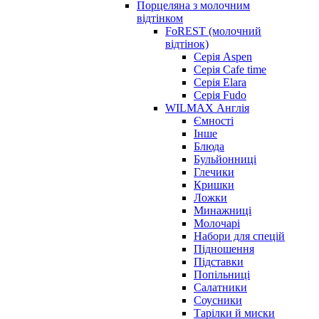
Порцеляна з молочним
відтінком
FoREST (молочний
відтінок)
Серія Aspen
Серія Cafe time
Серія Elara
Серія Fudo
WILMAX Англія
Ємності
Інше
Блюда
Бульйонниці
Глечики
Кришки
Ложки
Минажниці
Молочарі
Набори для спецій
Підношення
Підставки
Попільниці
Салатники
Соусники
Тарілки й миски