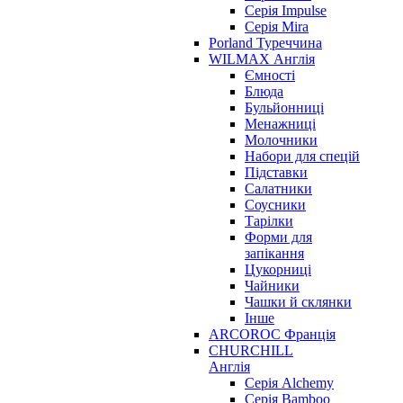
Серія Impulse
Серія Mira
Porland Туреччина
WILMAX Англія
Ємності
Блюда
Бульйонниці
Менажниці
Молочники
Набори для спецій
Підставки
Салатники
Соусники
Тарілки
Форми для
запікання
Цукорниці
Чайники
Чашки й склянки
Інше
ARCOROC Франція
CHURCHILL
Англія
Серія Alchemy
Серія Bamboo