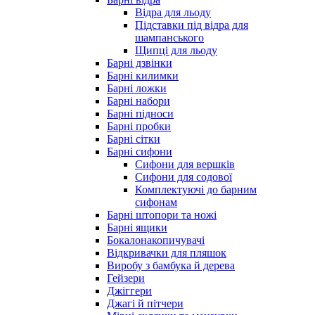
Відра для льоду
Підставки під відра для
шампанського
Щипці для льоду
Барні дзвінки
Барні килимки
Барні ложки
Барні набори
Барні підноси
Барні пробки
Барні сітки
Барні сифони
Сифони для вершків
Сифони для содової
Комплектуючі до барним
сифонам
Барні штопори та ножі
Барні ящики
Бокалонакопичувачі
Відкривачки для пляшок
Виробу з бамбука й дерева
Гейзери
Джіггери
Джагі й пітчери