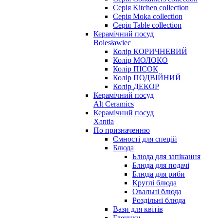
Серія Kitchen collection
Серія Moka collection
Серія Table collection
Керамічний посуд
Bolesławiec
Колір КОРИЧНЕВИЙ
Колір МОЛОКО
Колір ПІСОК
Колір ПОДВІЙНИЙ
Колір ДЕКОР
Керамічний посуд
Alt Ceramics
Керамічний посуд
Xantia
По призначенню
Ємності для спецій
Блюда
Блюда для запікання
Блюда для подачі
Блюда для риби
Круглі блюда
Овальні блюда
Роздільні блюда
Вази для квітів
Глечики