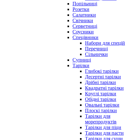
Попільниці
Розетки
Салатники
Свічники
Серветниці
Соусники
Спецівники
Набори для спецій
Перечниці
Сільнички
Супниці
Тарілки
Глибокі тарілки
Десертні тарілки
Дрібні тарілки
Квадратні тарілки
Круглі тарілки
Обідні тарілки
Овальні тарілки
Плоскі тарілки
Тарілки для
морепродуктів
Тарілки для піци
Тарілки для пасти
Тарілки для суши