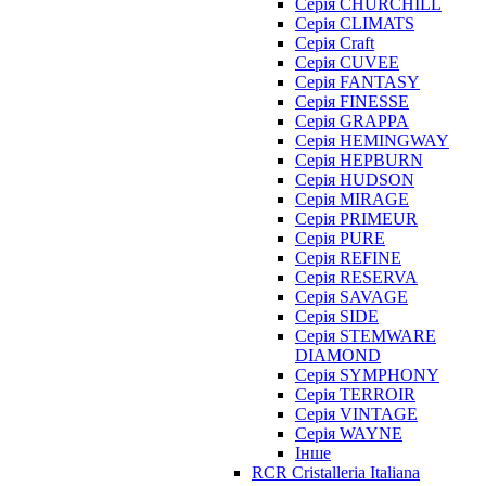
Серія CHURCHILL
Серія CLIMATS
Серія Craft
Серія CUVEE
Серія FANTASY
Серія FINESSE
Серія GRAPPA
Серія HEMINGWAY
Серія HEPBURN
Серія HUDSON
Серія MIRAGE
Серія PRIMEUR
Серія PURE
Серія REFINE
Серія RESERVA
Серія SAVAGE
Серія SIDE
Серія STEMWARE
DIAMOND
Серія SYMPHONY
Серія TERROIR
Серія VINTAGE
Серія WAYNE
Інше
RCR Cristalleria Italiana