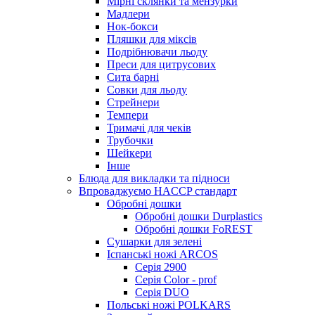
Мірні склянки та мензурки
Мадлери
Нок-бокси
Пляшки для міксів
Подрібнювачи льоду
Преси для цитрусових
Сита барні
Совки для льоду
Стрейнери
Темпери
Тримачі для чеків
Трубочки
Шейкери
Інше
Блюда для викладки та підноси
Впроваджуємо HACCP стандарт
Обробні дошки
Обробні дошки Durplastics
Обробні дошки FoREST
Сушарки для зелені
Іспанські ножі ARCOS
Серія 2900
Серія Color - prof
Серія DUO
Польські ножі POLKARS