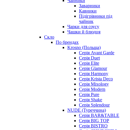
Чайники
Заварники
Кавники
Підігрівники під
чайник
Чарки для соусу
Чашки й блюдця
Скло
По брендах
Krosno (Польща)
Серія Avant Garde
Серія Duet
Серія Elite
Серія Glamour
Серія Harmony
Серія Krista Deco
Серія Mixology
Серія Modern
Серія Pure
Серія Shake
Серія Splendour
NUDE (Туреччина)
Серія BAR&TABLE
Серія BIG TOP
Серія BISTRO