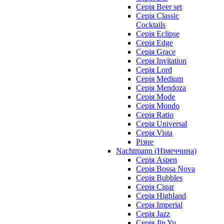
Серія Beer set
Серія Classic
Cocktails
Серія Eclipse
Серія Edge
Серія Grace
Серія Invitation
Серія Lord
Серія Medium
Серія Mendoza
Серія Mode
Серія Mondo
Серія Ratio
Серія Universal
Серія Vista
Різне
Nachtmann (Німеччина)
Серія Aspen
Серія Bossa Nova
Серія Bubbles
Серія Cigar
Серія Highland
Серія Imperial
Серія Jazz
Серія Jin Yu