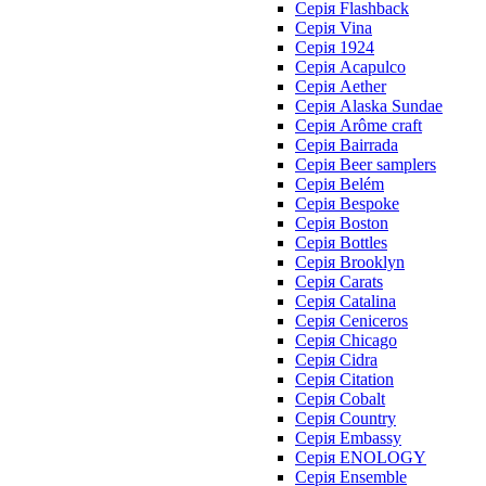
Cерія Flashback
Cерія Vina
Серія 1924
Серія Acapulco
Серія Aether
Серія Alaska Sundae
Серія Arôme craft
Серія Bairrada
Серія Beer samplers
Серія Belém
Серія Bespoke
Серія Boston
Серія Bottles
Серія Brooklyn
Серія Carats
Серія Catalina
Серія Ceniceros
Серія Chicago
Серія Cidra
Серія Citation
Серія Cobalt
Серія Country
Серія Embassy
Серія ENOLOGY
Серія Ensemble