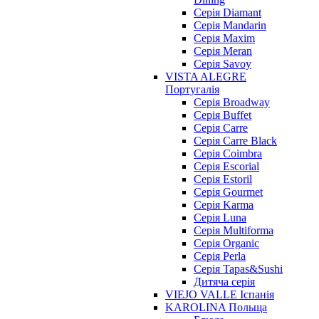
Cерія Diamant
Cерія Mandarin
Cерія Maxim
Серія Meran
Серія Savoy
VISTA ALEGRE
Португалія
Серія Broadway
Серія Buffet
Серія Carre
Серія Carre Black
Серія Coimbra
Серія Escorial
Серія Estoril
Серія Gourmet
Серія Karma
Серія Luna
Серія Multiforma
Серія Organic
Серія Perla
Серія Tapas&Sushi
Дитяча серія
VIEJO VALLE Іспанія
KAROLINA Польща