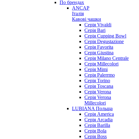
По брендах
ANCAP
Італія
Кавові чашки
Cерія Vivaldi
Серія Bari
Серія Cupping Bowl
Серія Degustazione
Серія Favorita
Серія Giustina
Серія Milano Centrale
Серія Millecolori
Серія Mimi
Серія Palerrmo
Серія Torino
Серія Toscana
Серія Verona
Серія Verona
Millecolori
LUBIANA Польща
Серія America
Серія Arcadia
Серія Barilla
Серія Bola
Серія Boss