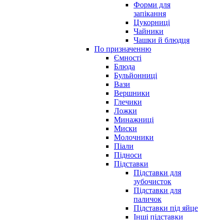
Форми для
запікання
Цукорниці
Чайники
Чашки й блюдця
По призначенню
Ємності
Блюда
Бульйонниці
Вази
Вершники
Глечики
Ложки
Минажниці
Миски
Молочники
Піали
Підноси
Підставки
Підставки для
зубочисток
Підставки для
паличок
Підставки під яйце
Інші підставки