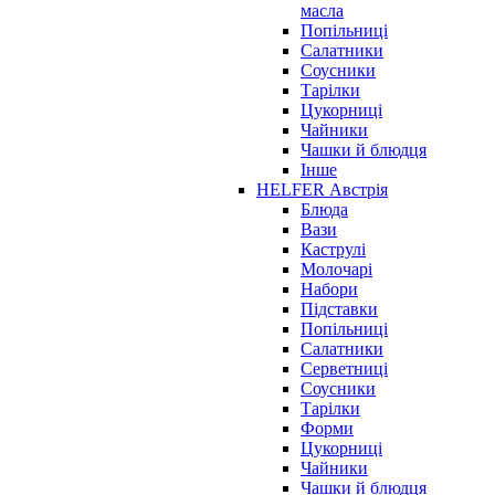
масла
Попільниці
Салатники
Соусники
Тарілки
Цукорниці
Чайники
Чашки й блюдця
Інше
HELFER Австрія
Блюда
Вази
Каструлі
Молочарі
Набори
Підставки
Попільниці
Салатники
Серветниці
Соусники
Тарілки
Форми
Цукорниці
Чайники
Чашки й блюдця