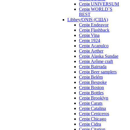
Серія UNIVERSUM
Серія WORLD`S
BEST
Libbey/ONIS (США)
Cерія Endeavor
Cерія Flashback
Cерія Vina
Серія 1924
Серія Acapulco
Серія Aether
Серія Alaska Sundae
Серія Arôme craft
Серія Bairrada
Серія Beer samplers
Серія Belém
Серія Bespoke
Серія Boston
Серія Bottles
Серія Brooklyn
Серія Carats
Серія Catalina
Серія Ceniceros
Серія Chicago
Серія Cidra
Серія Citation