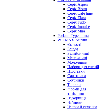
Серія Aspen
Серія Bistro
Серія Cafe time
Серія Elara
Серія Fudo
Серія Impulse
Серія Mira
Porland Туреччина
WILMAX Англія
Ємності
Блюда
Бульйонниці
Менажниці
Молочники
Набори для спецій
Підставки
Салатники
Соусники
Тарілки
Форми для
запікання
Цукорниці
Чайники
Чашки й склянки