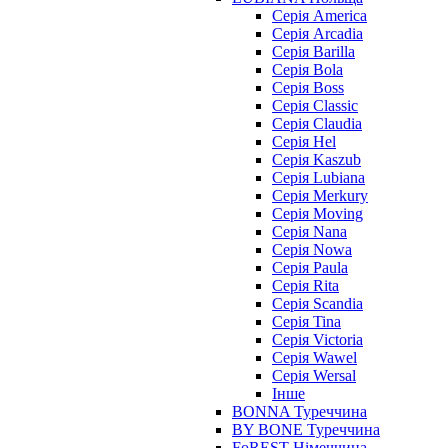
Серія America
Серія Arcadia
Серія Barilla
Серія Bola
Серія Boss
Серія Classic
Серія Claudia
Серія Hel
Серія Kaszub
Серія Lubiana
Серія Merkury
Серія Moving
Серія Nana
Серія Nowa
Серія Paula
Серія Rita
Серія Scandia
Серія Tina
Серія Victoria
Серія Wawel
Серія Wersal
Інше
BONNA Туреччина
BY BONE Туреччина
FoREST Німеччина