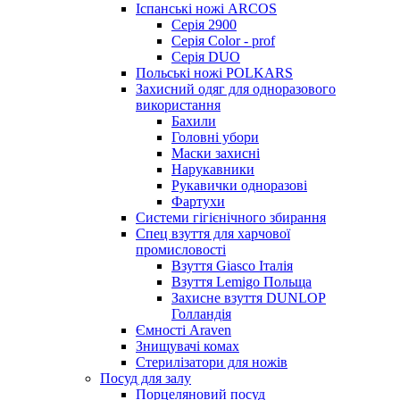
Іспанські ножі ARCOS
Серія 2900
Серія Color - prof
Серія DUO
Польські ножі POLKARS
Захисний одяг для одноразового
використання
Бахили
Головні убори
Маски захисні
Нарукавники
Рукавички одноразові
Фартухи
Системи гігієнічного збирання
Спец взуття для харчової
промисловості
Взуття Giasco Італія
Взуття Lemigo Польща
Захисне взуття DUNLOP
Голландія
Ємності Araven
Знищувачі комах
Стерилізатори для ножів
Посуд для залу
Порцеляновий посуд