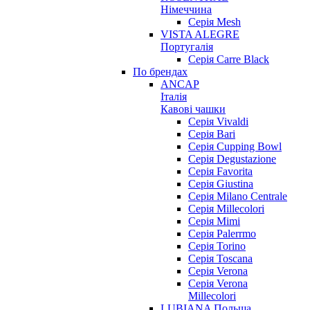
Німеччина
Серія Mesh
VISTA ALEGRE
Португалія
Серія Carre Black
По брендах
ANCAP
Італія
Кавові чашки
Cерія Vivaldi
Серія Bari
Серія Cupping Bowl
Серія Degustazione
Серія Favorita
Серія Giustina
Серія Milano Centrale
Серія Millecolori
Серія Mimi
Серія Palerrmo
Серія Torino
Серія Toscana
Серія Verona
Серія Verona
Millecolori
LUBIANA Польща