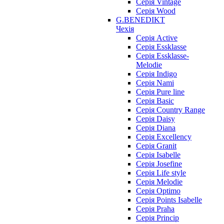
Серія Vintage
Серія Wood
G.BENEDIKT
Чехія
Cерія Active
Cерія Essklasse
Cерія Essklasse-
Melodie
Cерія Indigo
Cерія Nami
Cерія Pure line
Серія Basic
Серія Country Range
Серія Daisy
Серія Diana
Серія Excellency
Серія Granit
Серія Isabelle
Серія Josefine
Серія Life style
Серія Melodie
Серія Optimo
Серія Points Isabelle
Серія Praha
Серія Princip