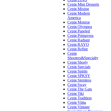
Серія Mini Desserts
Серія Mixing
Серія Modern
America
Серія Monroe
Серія Olympea
Серія Paneled
Серія Primavera
Серія Radiant
Серія RAYO
Серія Refine
Серія
Shooters&Specialty
Серія Shorty
Серія Specials
Серія Spirits
Серія SPKSY
Серія Stemless
Серія Sway
Серія The Gats
Серія Tiki
Серія Tradition
Серія Viitta
Серія Vintage