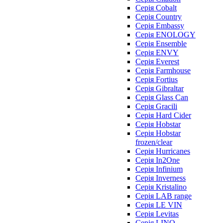
Серія Cobalt
Серія Country
Серія Embassy
Серія ENOLOGY
Серія Ensemble
Серія ENVY
Серія Everest
Серія Farmhouse
Серія Fortius
Серія Gibraltar
Серія Glass Can
Серія Gracili
Серія Hard Cider
Серія Hobstar
Серія Hobstar
frozen/clear
Серія Hurricanes
Серія In2One
Серія Infinium
Серія Inverness
Серія Kristalino
Серія LAB range
Серія LE VIN
Серія Levitas
Серія LINQ