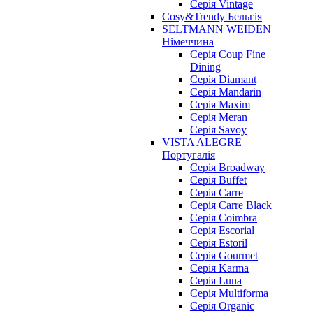
Серія Vintage
Cosy&Trendy Бельгія
SELTMANN WEIDEN
Німеччина
Cерія Coup Fine
Dining
Cерія Diamant
Cерія Mandarin
Cерія Maxim
Серія Meran
Серія Savoy
VISTA ALEGRE
Португалія
Серія Broadway
Серія Buffet
Серія Carre
Серія Carre Black
Серія Coimbra
Серія Escorial
Серія Estoril
Серія Gourmet
Серія Karma
Серія Luna
Серія Multiforma
Серія Organic