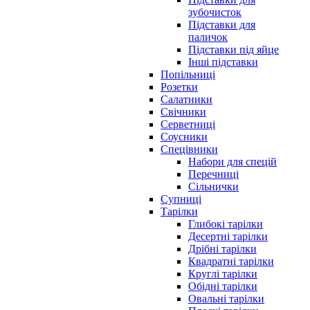
зубочисток
Підставки для
паличок
Підставки під яйце
Інші підставки
Попільниці
Розетки
Салатники
Свічники
Серветниці
Соусники
Спецівники
Набори для спецій
Перечниці
Сільнички
Супниці
Тарілки
Глибокі тарілки
Десертні тарілки
Дрібні тарілки
Квадратні тарілки
Круглі тарілки
Обідні тарілки
Овальні тарілки