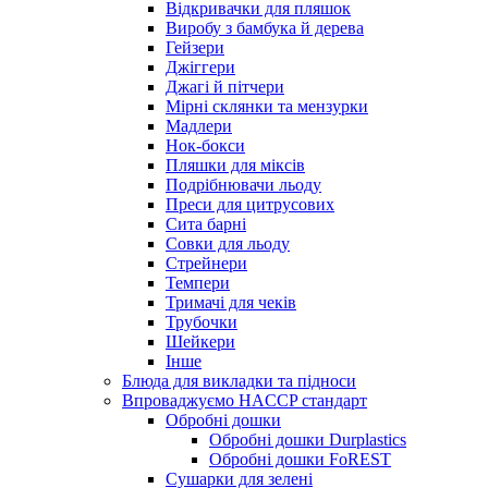
Відкривачки для пляшок
Виробу з бамбука й дерева
Гейзери
Джіггери
Джагі й пітчери
Мірні склянки та мензурки
Мадлери
Нок-бокси
Пляшки для міксів
Подрібнювачи льоду
Преси для цитрусових
Сита барні
Совки для льоду
Стрейнери
Темпери
Тримачі для чеків
Трубочки
Шейкери
Інше
Блюда для викладки та підноси
Впроваджуємо HACCP стандарт
Обробні дошки
Обробні дошки Durplastics
Обробні дошки FoREST
Сушарки для зелені