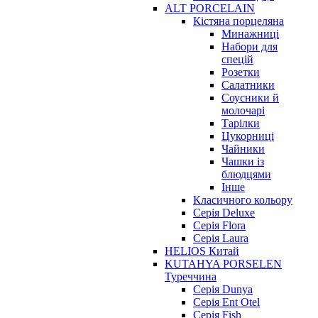
ALT PORCELAIN
Кістяна порцеляна
Минажниці
Набори для
спецій
Розетки
Салатники
Соусники й
молочарі
Тарілки
Цукорниці
Чайники
Чашки із
блюдцями
Інше
Класичного кольору
Серія Deluxe
Серія Flora
Серія Laura
HELIOS Китай
KUTAHYA PORSELEN
Туреччина
Серія Dunya
Серія Ent Otel
Серія Fish