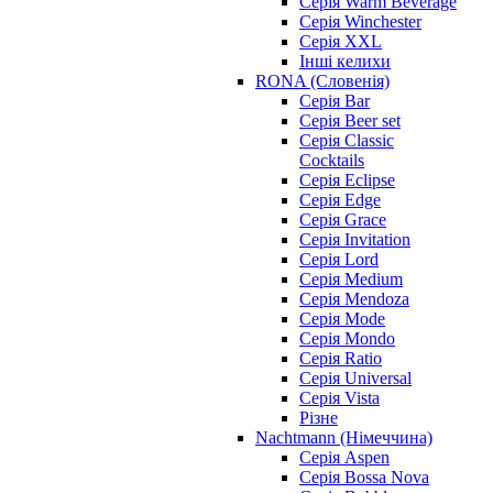
Серія Warm Beverage
Серія Winchester
Серія XXL
Інші келихи
RONA (Словенія)
Серія Bar
Серія Beer set
Серія Classic
Cocktails
Серія Eclipse
Серія Edge
Серія Grace
Серія Invitation
Серія Lord
Серія Medium
Серія Mendoza
Серія Mode
Серія Mondo
Серія Ratio
Серія Universal
Серія Vista
Різне
Nachtmann (Німеччина)
Серія Aspen
Серія Bossa Nova