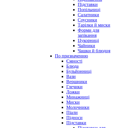
Підставки
Попільниці
Салатники
Соусники
Тарілки й миски
Форми для
запікання
Цукорниці
Чайники
Чашки й блюдця
По призначенню
Ємності
Блюда
Бульйонниці
Вази
Вершники
Глечики
Ложки
Минажниці
Миски
Молочники
Піали
Підноси
Підставки
Підставки для