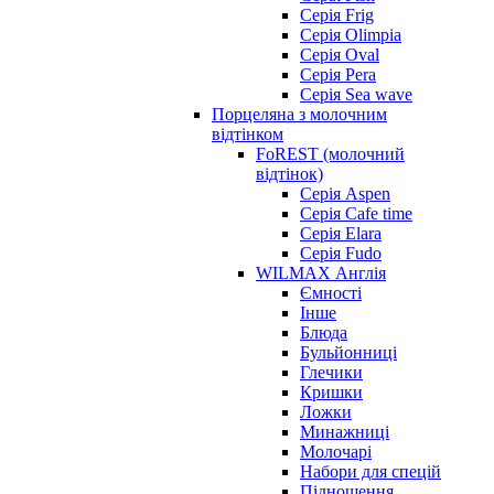
Серія Frig
Серія Olimpia
Серія Oval
Серія Pera
Серія Sea wave
Порцеляна з молочним
відтінком
FoREST (молочний
відтінок)
Серія Aspen
Серія Cafe time
Серія Elara
Серія Fudo
WILMAX Англія
Ємності
Інше
Блюда
Бульйонниці
Глечики
Кришки
Ложки
Минажниці
Молочарі
Набори для спецій
Підношення