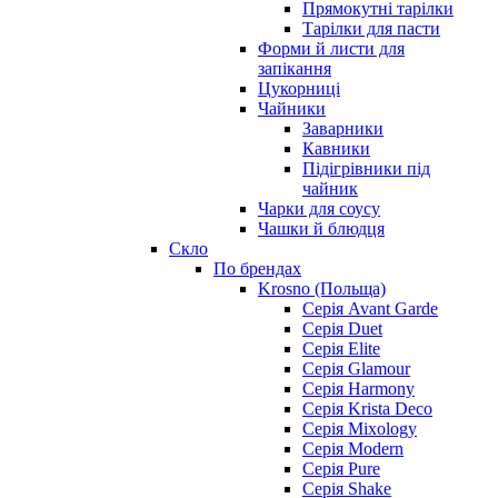
Прямокутні тарілки
Тарілки для пасти
Форми й листи для
запікання
Цукорниці
Чайники
Заварники
Кавники
Підігрівники під
чайник
Чарки для соусу
Чашки й блюдця
Скло
По брендах
Krosno (Польща)
Серія Avant Garde
Серія Duet
Серія Elite
Серія Glamour
Серія Harmony
Серія Krista Deco
Серія Mixology
Серія Modern
Серія Pure
Серія Shake