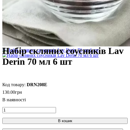
Набір скляних соусників Lav
Derin 70 мл 6 шт
DRN208E
130
.
00
грн
В кошик