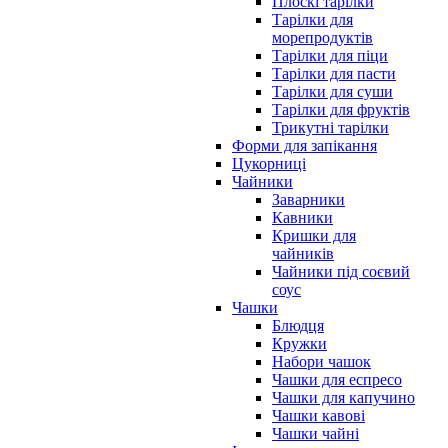
Плоскі тарілки
Тарілки для
морепродуктів
Тарілки для піци
Тарілки для пасти
Тарілки для суши
Тарілки для фруктів
Трикутні тарілки
Форми для запікання
Цукорниці
Чайники
Заварники
Кавники
Кришки для
чайників
Чайники під соєвий
соус
Чашки
Блюдця
Кружки
Набори чашок
Чашки для еспресо
Чашки для капучино
Чашки кавові
Чашки чайні