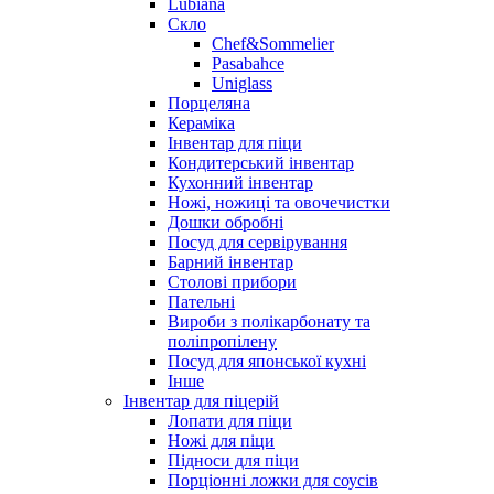
Lubiana
Скло
Chef&Sommelier
Pasabahce
Uniglass
Порцеляна
Кераміка
Інвентар для піци
Кондитерський інвентар
Кухонний інвентар
Ножі, ножиці та овочечистки
Дошки обробні
Посуд для сервірування
Барний інвентар
Столові прибори
Пательні
Вироби з полікарбонату та
поліпропілену
Посуд для японської кухні
Інше
Інвентар для піцерій
Лопати для піци
Ножі для піци
Підноси для піци
Порціонні ложки для соусів