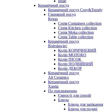
Інше
Керамічний посуд
Керамічний посуд Cosy&Trendy
Глиняний посуд
Regas
Серія Containers collection
Серія Kitchen collection
Серія Moka collection
Серія Table collection
Керамічний посуд
Bolesławiec
Колір КОРИЧНЕВИЙ
Колір МОЛОКО
Колір ПІСОК
Колір ПОДВІЙНИЙ
Колір ДЕКОР
Керамічний посуд
Alt Ceramics
Керамічний посуд
Xantia
По призначенню
Ємності для спецій
Блюда
Блюда для запікання
Блюда для подачі