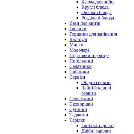
Блюда для риби
Круглі блюда
Овальні блюда
Роздільні блюда
Вази для квітів
Глечики
Горщики для запікання
Каструлі
Миски
Молочарі
Підставки під яйце
Попільниці
Салатники
Свічники
Сервізи
Обідні сервізи
Чайні й кавові
сервізи
Серветниці
Сковорідки
Супниці
Таджини
Тарілки
Глибокі тарілки
Дрібні тарілки