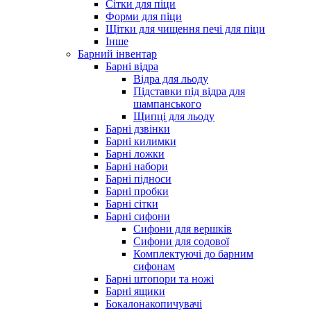
Сітки для піци
Форми для піци
Щітки для чищення печі для піци
Інше
Барний інвентар
Барні відра
Відра для льоду
Підставки під відра для
шампанського
Щипці для льоду
Барні дзвінки
Барні килимки
Барні ложки
Барні набори
Барні підноси
Барні пробки
Барні сітки
Барні сифони
Сифони для вершків
Сифони для содової
Комплектуючі до барним
сифонам
Барні штопори та ножі
Барні ящики
Бокалонакопичувачі