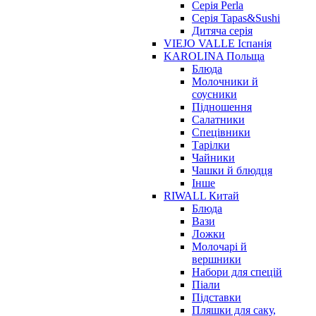
Серія Perla
Серія Tapas&Sushi
Дитяча серія
VIEJO VALLE Іспанія
KAROLINA Польща
Блюда
Молочники й
соусники
Підношення
Салатники
Спецівники
Тарілки
Чайники
Чашки й блюдця
Інше
RIWALL Китай
Блюда
Вази
Ложки
Молочарі й
вершники
Набори для спецій
Піали
Підставки
Пляшки для саку,