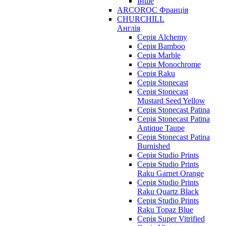
Інше
ARCOROC Франція
CHURCHILL
Англія
Серія Alchemy
Серія Bamboo
Серія Marble
Серія Monochrome
Серія Raku
Серія Stonecast
Серія Stonecast
Mustard Seed Yellow
Серія Stonecast Patina
Серія Stonecast Patina
Antique Taupe
Серія Stonecast Patina
Burnished
Серія Studio Prints
Серія Studio Prints
Raku Garnet Orange
Серія Studio Prints
Raku Quartz Black
Серія Studio Prints
Raku Topaz Blue
Серія Super Vitrified