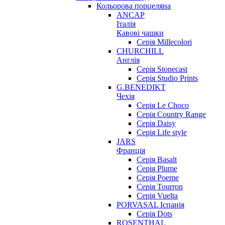
Кольорова порцеляна
ANCAP
Італія
Кавові чашки
Серія Millecolori
CHURCHILL
Англія
Серія Stonecast
Серія Studio Prints
G.BENEDIKT
Чехія
Cерія Le Choco
Серія Country Range
Серія Daisy
Серія Life style
JARS
Франція
Серія Basalt
Серія Plume
Серія Poeme
Серія Tourron
Серія Vuelta
PORVASAL Іспанія
Серія Dots
ROSENTHAL